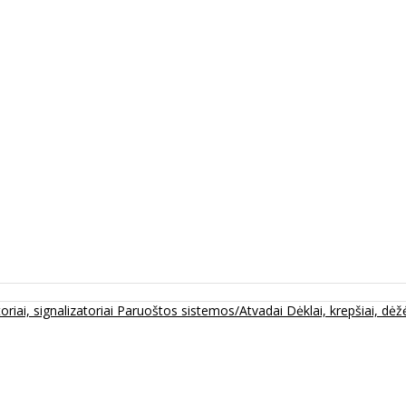
oriai, signalizatoriai
Paruoštos sistemos/Atvadai
Dėklai, krepšiai, dėžė