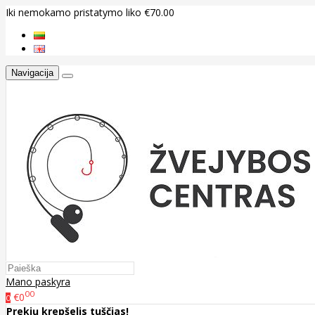
Iki nemokamo pristatymo liko €70.00
Navigacija
Mano paskyra
00
€0
0
Prekių krepšelis tuščias!