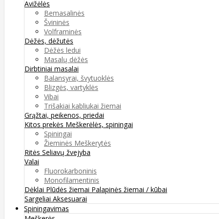
Avižėlės
Bemasalinės
Švininės
Volframinės
Dėžės, dėžutės
Dėžės ledui
Masalų dėžės
Dirbtiniai masalai
Balansyrai, švytuoklės
Blizgės, vartyklės
Vibai
Trišakiai kabliukai žiemai
Grąžtai, peikenos, priedai
Kitos prekės
Meškerėlės, spiningai
Spiningai
Žieminės Meškerytės
Ritės
Seliavų žvejyba
Valai
Fluorokarboninis
Monofilamentinis
Dėklai
Plūdės žiemai
Palapinės žiemai / kūbai
Sargeliai
Aksesuarai
Spiningavimas
Meškerės