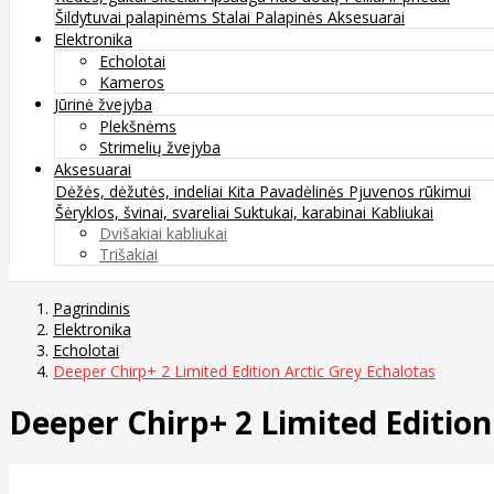
Šildytuvai palapinėms
Stalai
Palapinės
Aksesuarai
Elektronika
Echolotai
Kameros
Jūrinė žvejyba
Plekšnėms
Strimelių žvejyba
Aksesuarai
Dėžės, dėžutės, indeliai
Kita
Pavadėlinės
Pjuvenos rūkimui
Šėryklos, švinai, svareliai
Suktukai, karabinai
Kabliukai
Dvišakiai kabliukai
Trišakiai
Pagrindinis
Elektronika
Echolotai
Deeper Chirp+ 2 Limited Edition Arctic Grey Echalotas
Deeper Chirp+ 2 Limited Edition