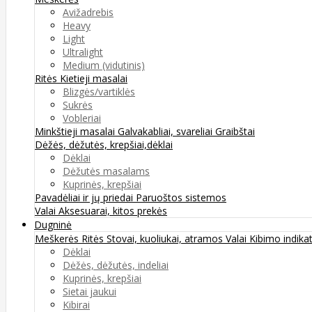
Avižadrebis
Heavy
Light
Ultralight
Medium (vidutinis)
Ritės
Kietieji masalai
Blizgės/vartiklės
Sukrės
Vobleriai
Minkštieji masalai
Galvakabliai, svareliai
Graibštai
Dėžės, dėžutės, krepšiai,dėklai
Dėklai
Dėžutės masalams
Kuprinės, krepšiai
Pavadėliai ir jų priedai
Paruoštos sistemos
Valai
Aksesuarai, kitos prekės
Dugninė
Meškerės
Ritės
Stovai, kuoliukai, atramos
Valai
Kibimo indikat
Dėklai
Dėžės, dėžutės, indeliai
Kuprinės, krepšiai
Sietai jaukui
Kibirai