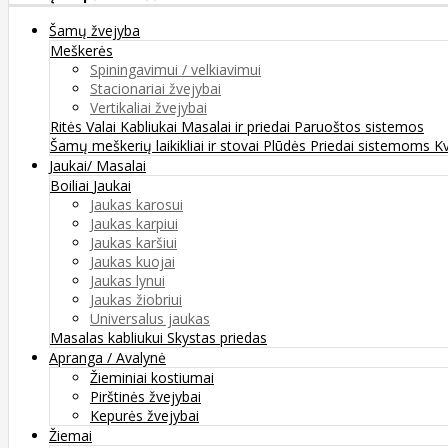
Šamų žvejyba
Meškerės
Spiningavimui / velkiavimui
Stacionariai žvejybai
Vertikaliai žvejybai
Ritės
Valai
Kabliukai
Masalai ir priedai
Paruoštos sistemos
Šamų meškerių laikikliai ir stovai
Plūdės
Priedai sistemoms
K
Jaukai/ Masalai
Boiliai
Jaukai
Jaukas karosui
Jaukas karpiui
Jaukas karšiui
Jaukas kuojai
Jaukas lynui
Jaukas žiobriui
Universalus jaukas
Masalas kabliukui
Skystas priedas
Apranga / Avalynė
Žieminiai kostiumai
Pirštinės žvejybai
Kepurės žvejybai
Žiemai