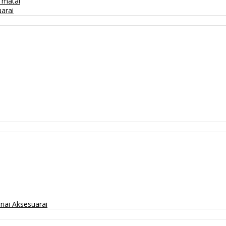
/ matai
arai
riai
Aksesuarai