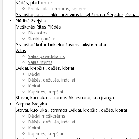
Kėdės, platformos
Priedai platformoms, kėdėms
Graibštai, kotai
Tinkleliai žuvims laikyti/ matai
Šėryklos, švinai
Plūdinė žvejyba
Meškerės
Ritės
Plūdės
Fiksuotos
Slankiojančios
Graibštai/ kotai
Tinkleliai žuvims laikyti/ matai
Valas
Valas pavadėliams
Valas ritėms
Dėklai, krepšiai, dėžės, kibirai
Dėklai
Dėžės, dėžutės, indeliai
Kibirai
Kuprinės, krepšiai
Stovai, kuoliukai, atramos
Aksesuarai, kita įranga
Karpinė žvejyba
Stovai, kuoliukai, atramos
Dėklai, krepšiai, dėžės, kibirai
Dėklai meškerėms
Dėžės, dėžutės, indeliai
Kibirai
Kuprinės, krepšiai