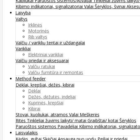
Kabliukai
Paruoštos sistemos/Atvadai
Tinkleliai žuvims laikyti
Kibimo indikatoriai, signalizatoriai
Valai
Šėryklos, švinai
Aksesu
Laivyba
Valtys
Irklinės
Motorinės
Rib valtys
Valčių / variklių tentai ir uždangalai
Varikliai
Elektriniai varikliai
Valčių priedai ir aksesuarai
Valčių ratukai
Valčių furnitūra ir remontas
Method feeder
Dėklai, krepšiai, dėžės, kibirai
Dėklai
Dėžės, dėžutės, indeliai
Kuprinės, krepšiai
Kibirai
Stovai, kuoliukai, atramos
Valai
Meškerės
Ritės
Tinkleliai žuvims laikyti/ matai
Graibštai/ kotai
Šėryklos
Paruoštos sistemos
Pavadėliai
Kibimo indikatoriai, signalizato
Laisvalaikis
Kėdės, gultai
Skėčiai
Apsauga nuo uodų
Peiliai ir priedai