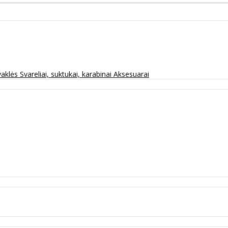
vaklės
Svareliai, suktukai, karabinai
Aksesuarai