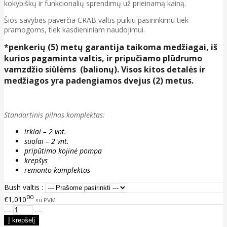
kokybiškų ir funkcionalių sprendimų už prieinamą kainą.
Šios savybės paverčia CRAB valtis puikiu pasirinkimu tiek
pramogoms, tiek kasdieniniam naudojimui.
*penkerių (5) metų garantija taikoma medžiagai, iš
kurios pagaminta valtis, ir pripučiamo plūdrumo
vamzdžio siūlėms (balionų). Visos kitos detalės ir
medžiagos yra padengiamos dvejus (2) metus.
Standartinis pilnas komplektas:
irklai – 2 vnt.
suolai – 2 vnt.
pripūtimo kojinė pompa
krepšys
remonto komplektas
Bush valtis :
00
€1,010
su PVM