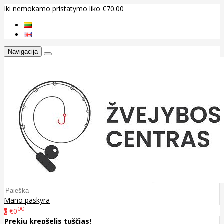
Iki nemokamo pristatymo liko €70.00
Navigacija
Mano paskyra
00
€0
0
Prekių krepšelis tuščias!