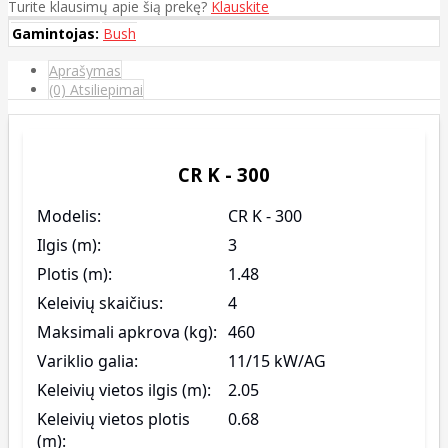
Turite klausimų apie šią prekę?
Klauskite
Gamintojas:
Bush
Aprašymas
(0) Atsiliepimai
CR K - 300
Modelis:
CR K - 300
Ilgis (m):
3
Plotis (m):
1.48
Keleivių skaičius:
4
Maksimali apkrova (kg):
460
Variklio galia:
11/15 kW/AG
Keleivių vietos ilgis (m):
2.05
Keleivių vietos plotis
0.68
(m):