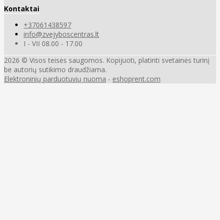
Kontaktai
+37061438597
info@zvejyboscentras.lt
I - VII 08.00 - 17.00
2026 © Visos teisės saugomos. Kopijuoti, platinti svetainės turinį
be autorių sutikimo draudžiama.
Elektroninių parduotuvių nuoma
-
eshoprent.com