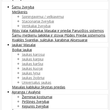
Šamų žvejyba
Meškerės
Spiningavimui / velkiavimui
Stacionariai žvejybai
Vertikaliai žvejybai
Ritės
Valai
Kabliukai
Masalai ir priedai
Paruoštos sistemos
Šamų meškerių laikikliai ir stovai
Plūdės
Priedai sistemoms
Kvaklės
Svareliai, suktukai, karabinai
Aksesuarai
Jaukai/ Masalai
Boiliai
Jaukai
Jaukas karosui
Jaukas karpiui
Jaukas karšiui
Jaukas kuojai
Jaukas lynui
Jaukas žiobriui
Universalus jaukas
Masalas kabliukui
Skystas priedas
Apranga / Avalynė
Žieminiai kostiumai
Pirštinės žvejybai
Kepurės žvejybai