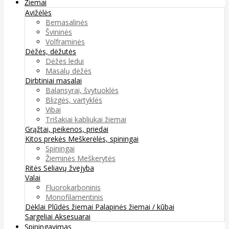
Žiemai
Avižėlės
Bemasalinės
Švininės
Volframinės
Dėžės, dėžutės
Dėžės ledui
Masalų dėžės
Dirbtiniai masalai
Balansyrai, švytuoklės
Blizgės, vartyklės
Vibai
Trišakiai kabliukai žiemai
Grąžtai, peikenos, priedai
Kitos prekės
Meškerėlės, spiningai
Spiningai
Žieminės Meškerytės
Ritės
Seliavų žvejyba
Valai
Fluorokarboninis
Monofilamentinis
Dėklai
Plūdės žiemai
Palapinės žiemai / kūbai
Sargeliai
Aksesuarai
Spiningavimas