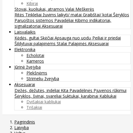
Kibirai
Stovai, kuoliukai, atramos
Valai
Meškerės
Ritės
Tinkleliai žuvims laikyti/ matai
Graibštai/ kotai
Šėryklos
Paruoštos sistemos
Pavadėliai
Kibimo indikatoriai,
signalizatoriai
Aksesuarai
Laisvalaikis
Kėdės, gultai
Skėčiai
Apsauga nuo uodų
Peiliai ir priedai
Šildytuvai palapinėms
Stalai
Palapinės
Aksesuarai
Elektronika
Echolotai
Kameros
Jūrinė žvejyba
Plekšnėms
Strimelių žvejyba
Aksesuarai
Dėžės, dėžutės, indeliai
Kita
Pavadėlinės
Pjuvenos rūkimui
Šėryklos, švinai, svareliai
Suktukai, karabinai
Kabliukai
Dvišakiai kabliukai
Trišakiai
Pagrindinis
Laivyba