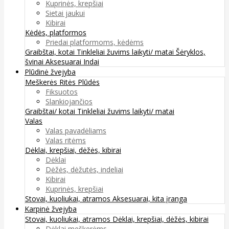
Kuprinės, krepšiai
Sietai jaukui
Kibirai
Kėdės, platformos
Priedai platformoms, kėdėms
Graibštai, kotai
Tinkleliai žuvims laikyti/ matai
Šėryklos,
švinai
Aksesuarai
Indai
Plūdinė žvejyba
Meškerės
Ritės
Plūdės
Fiksuotos
Slankiojančios
Graibštai/ kotai
Tinkleliai žuvims laikyti/ matai
Valas
Valas pavadėliams
Valas ritėms
Dėklai, krepšiai, dėžės, kibirai
Dėklai
Dėžės, dėžutės, indeliai
Kibirai
Kuprinės, krepšiai
Stovai, kuoliukai, atramos
Aksesuarai, kita įranga
Karpinė žvejyba
Stovai, kuoliukai, atramos
Dėklai, krepšiai, dėžės, kibirai
Dėklai meškerėms