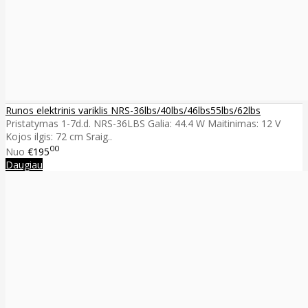
Runos elektrinis variklis NRS-36lbs/40lbs/46lbs55lbs/62lbs
Pristatymas 1-7d.d. NRS-36LBS Galia: 44.4 W Maitinimas: 12 V
Kojos ilgis: 72 cm Sraig..
00
Nuo
€195
Daugiau