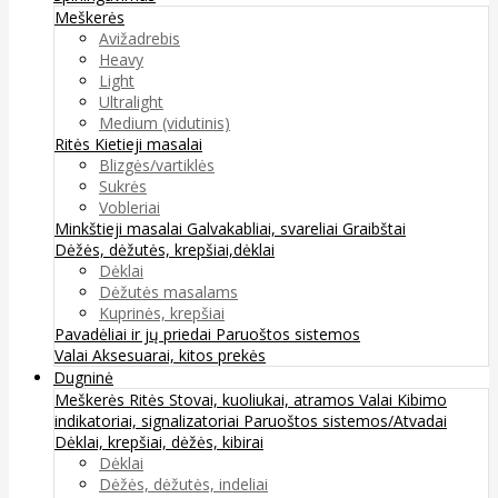
Meškerės
Avižadrebis
Heavy
Light
Ultralight
Medium (vidutinis)
Ritės
Kietieji masalai
Blizgės/vartiklės
Sukrės
Vobleriai
Minkštieji masalai
Galvakabliai, svareliai
Graibštai
Dėžės, dėžutės, krepšiai,dėklai
Dėklai
Dėžutės masalams
Kuprinės, krepšiai
Pavadėliai ir jų priedai
Paruoštos sistemos
Valai
Aksesuarai, kitos prekės
Dugninė
Meškerės
Ritės
Stovai, kuoliukai, atramos
Valai
Kibimo
indikatoriai, signalizatoriai
Paruoštos sistemos/Atvadai
Dėklai, krepšiai, dėžės, kibirai
Dėklai
Dėžės, dėžutės, indeliai