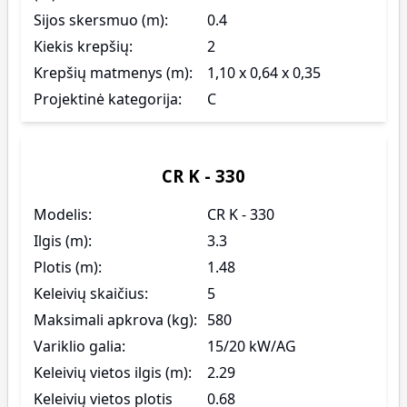
Sijos skersmuo (m):
0.4
Kiekis krepšių:
2
Krepšių matmenys (m):
1,10 x 0,64 x 0,35
Projektinė kategorija:
C
CR K - 330
Modelis:
CR K - 330
Ilgis (m):
3.3
Plotis (m):
1.48
Keleivių skaičius:
5
Maksimali apkrova (kg):
580
Variklio galia:
15/20 kW/AG
Keleivių vietos ilgis (m):
2.29
Keleivių vietos plotis
0.68