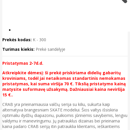
Prekės kodas:
K - 300
Turimas kiekis:
Prekė sandėlyje
Pristatymas 2-7d.d.
Atkreipkite dėmesį: ši prekė priskiriama didelių gabaritų
kroviniams, todėl jai netaikomas standartinis nemokamas
pristatymas, kai suma viršija 70 €. Tikslią pristatymo kainą
matysite suformavę užsakymą. Dažniausiai kaina neviršija
15 €..
CRAB yra prieinamiausia valčių serija su kiliu, sukurta kaip
alternatyva brangesniam SKATE modeliui. Šios valtys išsiskiria
optimaliu dydžių diapazonu, puikiomis jūrinėmis savybėmis, lengvu
valdymu ir manevringumu. Jų patrauklus dizainas bei prieinama
kaina padaro CRAB seriją itin patrauklia klientams, ieškantiems