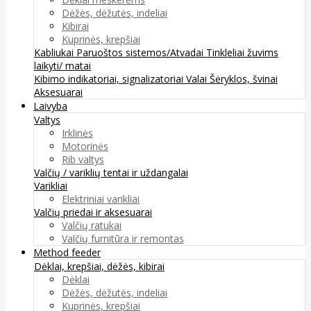
Dėžės, dėžutės, indeliai
Kibirai
Kuprinės, krepšiai
Kabliukai
Paruoštos sistemos/Atvadai
Tinkleliai žuvims
laikyti/ matai
Kibimo indikatoriai, signalizatoriai
Valai
Šėryklos, švinai
Aksesuarai
Laivyba
Valtys
Irklinės
Motorinės
Rib valtys
Valčių / variklių tentai ir uždangalai
Varikliai
Elektriniai varikliai
Valčių priedai ir aksesuarai
Valčių ratukai
Valčių furnitūra ir remontas
Method feeder
Dėklai, krepšiai, dėžės, kibirai
Dėklai
Dėžės, dėžutės, indeliai
Kuprinės, krepšiai