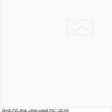
Skysti PVC klijai „Ulow Liquid PVC“ (20 ml)