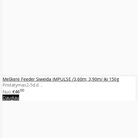
Meškerė Feeder Siweida IMPULSE /3,60m; 3,90m/ iki 150g
Pristatymas2-5d.d. ..
00
Nuo
€46
Daugiau