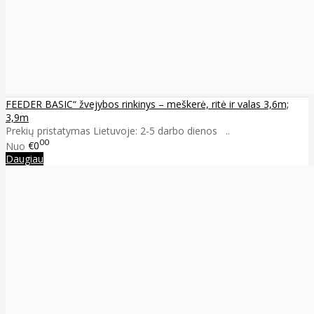
FEEDER BASIC“ žvejybos rinkinys – meškerė, ritė ir valas 3,6m;
3,9m
Prekių pristatymas Lietuvoje: 2-5 darbo dienos ..
00
Nuo
€0
Daugiau