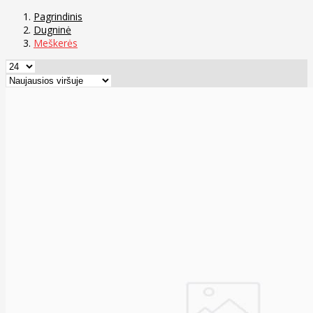
Pagrindinis
Dugninė
Meškerės