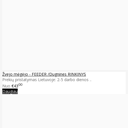
Žvejo mėgėjo - FEEDER /Dugnines RINKINYS
Prekių pristatymas Lietuvoje: 2-5 darbo dienos ..
00
Nuo
€43
Daugiau