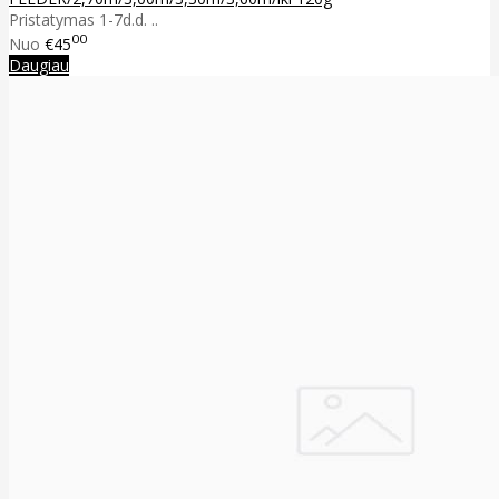
Pristatymas 1-7d.d. ..
00
Nuo
€45
Daugiau