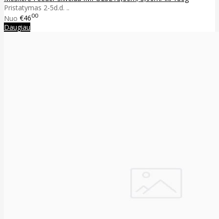
Pristatymas 2-5d.d. ..
00
Nuo
€46
Daugiau