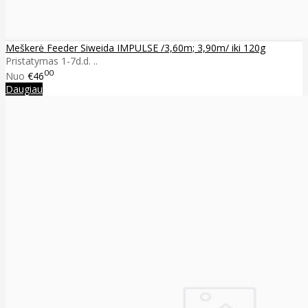
Meškerė Feeder Siweida IMPULSE /3,60m; 3,90m/ iki 120g
Pristatymas 1-7d.d. ..
00
Nuo
€46
Daugiau