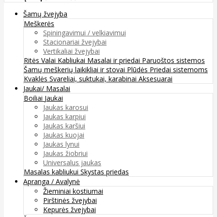
Šamų žvejyba
Meškerės
Spiningavimui / velkiavimui
Stacionariai žvejybai
Vertikaliai žvejybai
Ritės
Valai
Kabliukai
Masalai ir priedai
Paruoštos sistemos
Šamų meškerių laikikliai ir stovai
Plūdės
Priedai sistemoms
Kvaklės
Svareliai, suktukai, karabinai
Aksesuarai
Jaukai/ Masalai
Boiliai
Jaukai
Jaukas karosui
Jaukas karpiui
Jaukas karšiui
Jaukas kuojai
Jaukas lynui
Jaukas žiobriui
Universalus jaukas
Masalas kabliukui
Skystas priedas
Apranga / Avalynė
Žieminiai kostiumai
Pirštinės žvejybai
Kepurės žvejybai