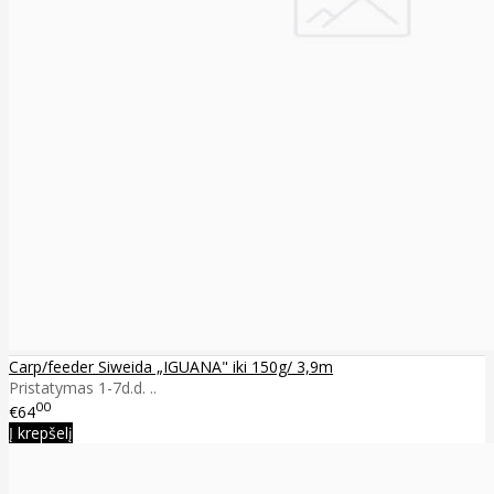
Carp/feeder Siweida „IGUANA" iki 150g/ 3,9m
Pristatymas 1-7d.d. ..
00
€64
Į krepšelį