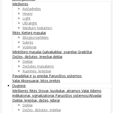
Meškerės
Avižadrebis
Heavy
Light
Ultralight
Medium (vidutinis)
Ritės
Kietieji masalai
Blizgės/vartiklės
Sukrės
Vobleriai
Minkštieji masalai
Galvakabliai, svareliai
Graibštai
Dėžės, dėžutės, krepšiai,dėklai
Dėklai
Dėžutės masalams
Kuprinės, krepšiai
Pavadėliai ir jų priedai
Paruoštos sistemos
Valai
Aksesuarai, kitos prekės
Dugninė
Meškerės
Ritės
Stovai, kuoliukai, atramos
Valai
Kibimo
indikatoriai, signalizatoriai
Paruoštos sistemos/Atvadai
Dėklai, krepšiai, dėžės, kibirai
Dėklai
Dėžės, dėžutės, indeliai