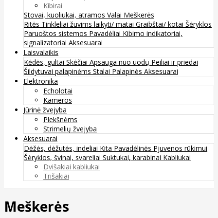
Kibirai
Stovai, kuoliukai, atramos
Valai
Meškerės
Ritės
Tinkleliai žuvims laikyti/ matai
Graibštai/ kotai
Šėryklos
Paruoštos sistemos
Pavadėliai
Kibimo indikatoriai,
signalizatoriai
Aksesuarai
Laisvalaikis
Kėdės, gultai
Skėčiai
Apsauga nuo uodų
Peiliai ir priedai
Šildytuvai palapinėms
Stalai
Palapinės
Aksesuarai
Elektronika
Echolotai
Kameros
Jūrinė žvejyba
Plekšnėms
Strimelių žvejyba
Aksesuarai
Dėžės, dėžutės, indeliai
Kita
Pavadėlinės
Pjuvenos rūkimui
Šėryklos, švinai, svareliai
Suktukai, karabinai
Kabliukai
Dvišakiai kabliukai
Trišakiai
Meškerės