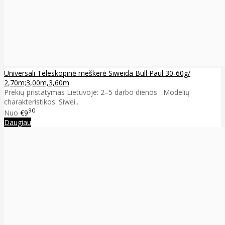
Universali Teleskopinė meškerė Siweida Bull Paul 30-60g/
2,70m;3,00m,3,60m
Prekių pristatymas Lietuvoje: 2–5 darbo dienos Modelių
charakteristikos: Siwei..
90
Nuo
€9
Daugiau