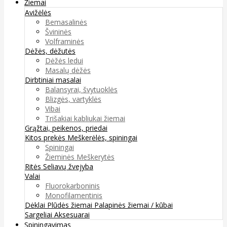
Žiemai
Avižėlės
Bemasalinės
Švininės
Volframinės
Dėžės, dėžutės
Dėžės ledui
Masalų dėžės
Dirbtiniai masalai
Balansyrai, švytuoklės
Blizgės, vartyklės
Vibai
Trišakiai kabliukai žiemai
Grąžtai, peikenos, priedai
Kitos prekės
Meškerėlės, spiningai
Spiningai
Žieminės Meškerytės
Ritės
Seliavų žvejyba
Valai
Fluorokarboninis
Monofilamentinis
Dėklai
Plūdės žiemai
Palapinės žiemai / kūbai
Sargeliai
Aksesuarai
Spiningavimas