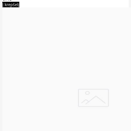
Į krepšelį