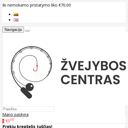
Iki nemokamo pristatymo liko €70.00
Navigacija
Mano paskyra
00
€0
0
Prekių krepšelis tuščias!