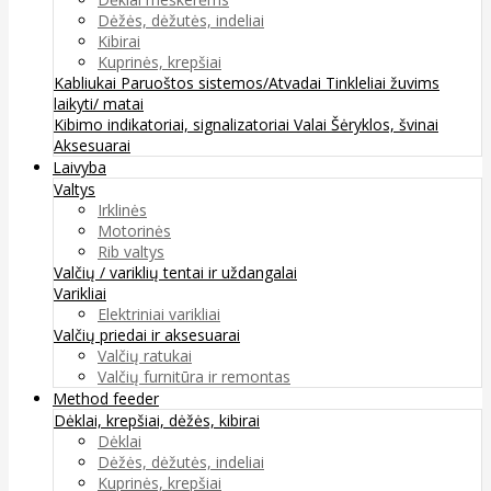
Dėžės, dėžutės, indeliai
Kibirai
Kuprinės, krepšiai
Kabliukai
Paruoštos sistemos/Atvadai
Tinkleliai žuvims
laikyti/ matai
Kibimo indikatoriai, signalizatoriai
Valai
Šėryklos, švinai
Aksesuarai
Laivyba
Valtys
Irklinės
Motorinės
Rib valtys
Valčių / variklių tentai ir uždangalai
Varikliai
Elektriniai varikliai
Valčių priedai ir aksesuarai
Valčių ratukai
Valčių furnitūra ir remontas
Method feeder
Dėklai, krepšiai, dėžės, kibirai
Dėklai
Dėžės, dėžutės, indeliai
Kuprinės, krepšiai