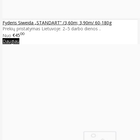
Fyderis Siweida „STANDART” /3,60m; 3,90m/ 60-180g
Prekių pristatymas Lietuvoje: 2–5 darbo dienos ..
00
Nuo
€45
Daugiau