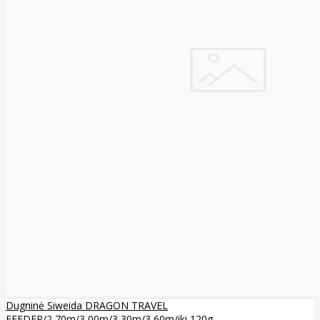
Dugninė Siweida DRAGON TRAVEL
FEEDER/2,70m/3,00m/3,30m/3,60m/iki 120g