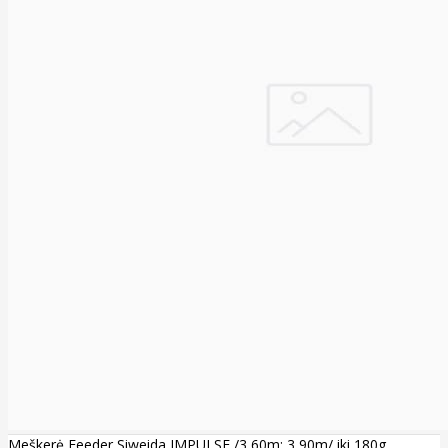
Meškerė Feeder Siweida IMPULSE /3,60m; 3,90m/ iki 180g