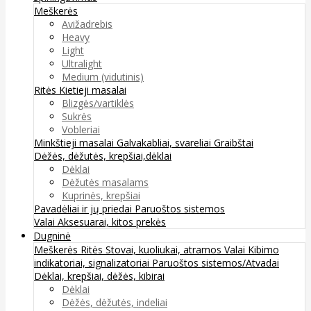
Meškerės
Avižadrebis
Heavy
Light
Ultralight
Medium (vidutinis)
Ritės
Kietieji masalai
Blizgės/vartiklės
Sukrės
Vobleriai
Minkštieji masalai
Galvakabliai, svareliai
Graibštai
Dėžės, dėžutės, krepšiai,dėklai
Dėklai
Dėžutės masalams
Kuprinės, krepšiai
Pavadėliai ir jų priedai
Paruoštos sistemos
Valai
Aksesuarai, kitos prekės
Dugninė
Meškerės
Ritės
Stovai, kuoliukai, atramos
Valai
Kibimo
indikatoriai, signalizatoriai
Paruoštos sistemos/Atvadai
Dėklai, krepšiai, dėžės, kibirai
Dėklai
Dėžės, dėžutės, indeliai