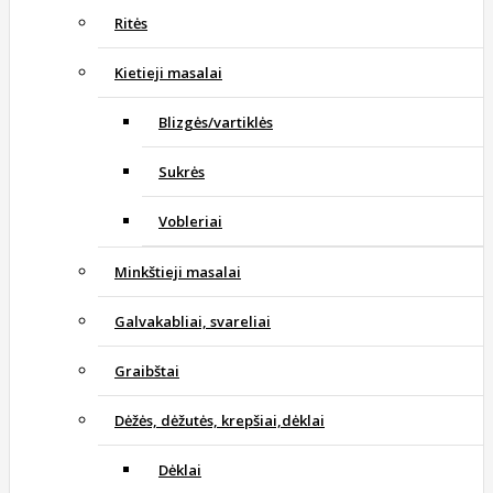
Ritės
Kietieji masalai
Blizgės/vartiklės
Sukrės
Vobleriai
Minkštieji masalai
Galvakabliai, svareliai
Graibštai
Dėžės, dėžutės, krepšiai,dėklai
Dėklai