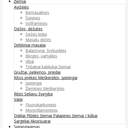
Žiemai
Avižėlės
Bemasalinės
Švininės
Volframinės
Dėžės, dėžutės
Dėžės ledui
Masalų dėžės
Dirbtiniai masalai
Balansyrai, švytuoklės
Blizgės, vartyklės
Vibai
Trišakiai kabliukai žiemai
Grąžtai, peikenos, priedai
Kitos prekės
Meškerėlės, spiningai
Spiningai
Žieminės Meškerytės
Ritės
Seliavų žvejyba
Valai
Fluorokarboninis
Monofilamentinis
Dėklai
Plūdės žiemai
Palapinės žiemai / kūbai
Sargeliai
Aksesuarai
Spiningavimas