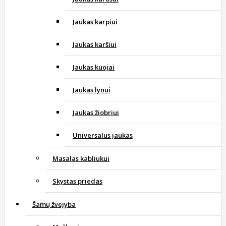
Jaukas karpiui
Jaukas karšiui
Jaukas kuojai
Jaukas lynui
Jaukas žiobriui
Universalus jaukas
Masalas kabliukui
Skystas priedas
Šamų žvejyba