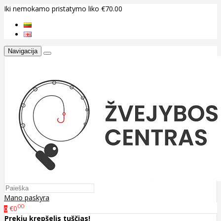
Iki nemokamo pristatymo liko €70.00
Navigacija
Mano paskyra
00
€0
0
Prekių krepšelis tuščias!