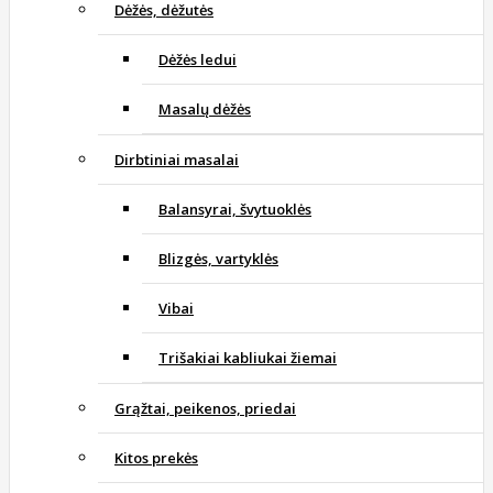
Dėžės, dėžutės
Dėžės ledui
Masalų dėžės
Dirbtiniai masalai
Balansyrai, švytuoklės
Blizgės, vartyklės
Vibai
Trišakiai kabliukai žiemai
Grąžtai, peikenos, priedai
Kitos prekės