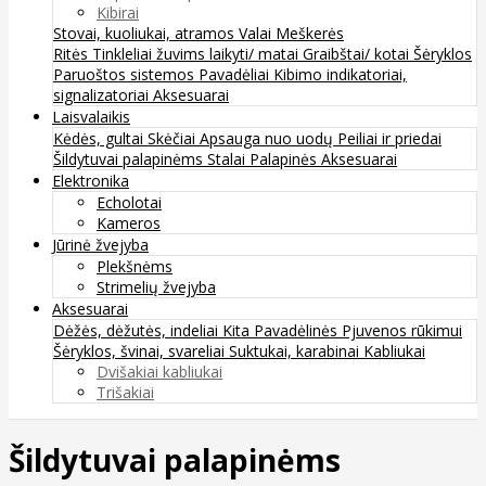
Kibirai
Stovai, kuoliukai, atramos
Valai
Meškerės
Ritės
Tinkleliai žuvims laikyti/ matai
Graibštai/ kotai
Šėryklos
Paruoštos sistemos
Pavadėliai
Kibimo indikatoriai,
signalizatoriai
Aksesuarai
Laisvalaikis
Kėdės, gultai
Skėčiai
Apsauga nuo uodų
Peiliai ir priedai
Šildytuvai palapinėms
Stalai
Palapinės
Aksesuarai
Elektronika
Echolotai
Kameros
Jūrinė žvejyba
Plekšnėms
Strimelių žvejyba
Aksesuarai
Dėžės, dėžutės, indeliai
Kita
Pavadėlinės
Pjuvenos rūkimui
Šėryklos, švinai, svareliai
Suktukai, karabinai
Kabliukai
Dvišakiai kabliukai
Trišakiai
Šildytuvai palapinėms