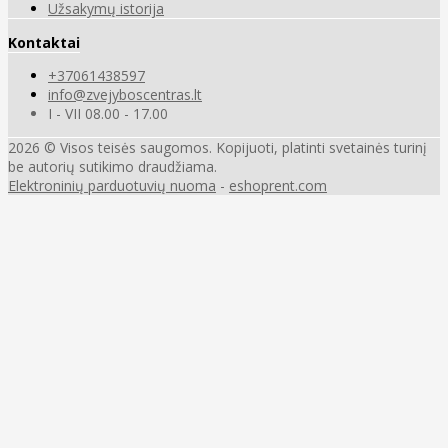
Užsakymų istorija
Kontaktai
+37061438597
info@zvejyboscentras.lt
I - VII 08.00 - 17.00
2026 © Visos teisės saugomos. Kopijuoti, platinti svetainės turinį
be autorių sutikimo draudžiama.
Elektroninių parduotuvių nuoma
-
eshoprent.com