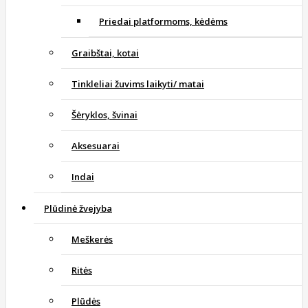
Priedai platformoms, kėdėms
Graibštai, kotai
Tinkleliai žuvims laikyti/ matai
Šėryklos, švinai
Aksesuarai
Indai
Plūdinė žvejyba
Meškerės
Ritės
Plūdės