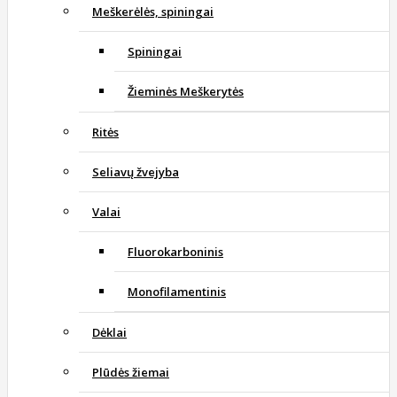
Meškerėlės, spiningai
Spiningai
Žieminės Meškerytės
Ritės
Seliavų žvejyba
Valai
Fluorokarboninis
Monofilamentinis
Dėklai
Plūdės žiemai