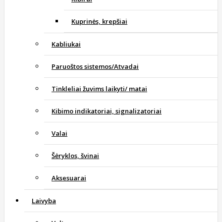
Kuprinės, krepšiai
Kabliukai
Paruoštos sistemos/Atvadai
Tinkleliai žuvims laikyti/ matai
Kibimo indikatoriai, signalizatoriai
Valai
Šėryklos, švinai
Aksesuarai
Laivyba