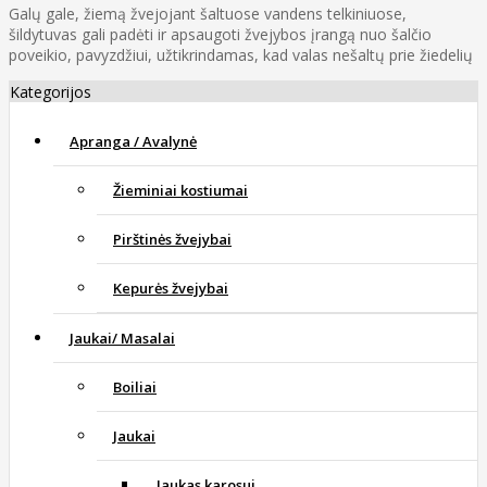
Galų gale, žiemą žvejojant šaltuose vandens telkiniuose,
šildytuvas gali padėti ir apsaugoti žvejybos įrangą nuo šalčio
poveikio, pavyzdžiui, užtikrindamas, kad valas nešaltų prie žiedelių
Kategorijos
Apranga / Avalynė
Žieminiai kostiumai
Pirštinės žvejybai
Kepurės žvejybai
Jaukai/ Masalai
Boiliai
Jaukai
Jaukas karosui