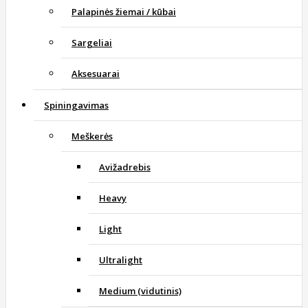
Palapinės žiemai / kūbai
Sargeliai
Aksesuarai
Spiningavimas
Meškerės
Avižadrebis
Heavy
Light
Ultralight
Medium (vidutinis)