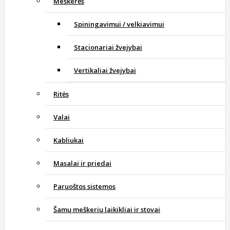
Meškerės
Spiningavimui / velkiavimui
Stacionariai žvejybai
Vertikaliai žvejybai
Ritės
Valai
Kabliukai
Masalai ir priedai
Paruoštos sistemos
Šamų meškerių laikikliai ir stovai