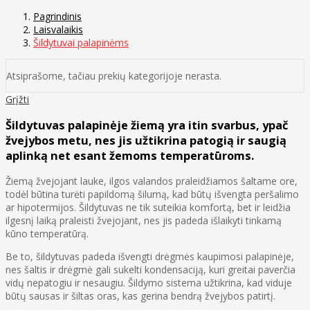
Pagrindinis
Laisvalaikis
Šildytuvai palapinėms
Atsiprašome, tačiau prekių kategorijoje nerasta.
Grįžti
Šildytuvas palapinėje žiemą yra itin svarbus, ypač
žvejybos metu, nes jis užtikrina patogią ir saugią
aplinką net esant žemoms temperatūroms.
Žiemą žvejojant lauke, ilgos valandos praleidžiamos šaltame ore,
todėl būtina turėti papildomą šilumą, kad būtų išvengta peršalimo
ar hipotermijos. Šildytuvas ne tik suteikia komfortą, bet ir leidžia
ilgesnį laiką praleisti žvejojant, nes jis padeda išlaikyti tinkamą
kūno temperatūrą.
Be to, šildytuvas padeda išvengti drėgmės kaupimosi palapinėje,
nes šaltis ir drėgmė gali sukelti kondensaciją, kuri greitai paverčia
vidų nepatogiu ir nesaugiu. Šildymo sistema užtikrina, kad viduje
būtų sausas ir šiltas oras, kas gerina bendrą žvejybos patirtį.