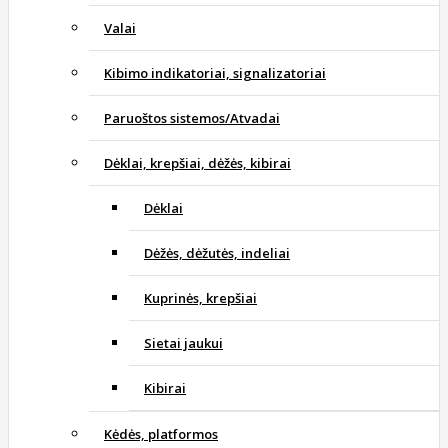
Valai
Kibimo indikatoriai, signalizatoriai
Paruoštos sistemos/Atvadai
Dėklai, krepšiai, dėžės, kibirai
Dėklai
Dėžės, dėžutės, indeliai
Kuprinės, krepšiai
Sietai jaukui
Kibirai
Kėdės, platformos