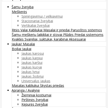
Šamų žvejyba
Meškerės
Spiningavimui / velkiavimui
Stacionariai žvejybai
Vertikaliai žvejybai
Ritės
Valai
Kabliukai
Masalai ir priedai
Paruoštos sistemos
Šamų meškerių laikikliai ir stovai
Plūdės
Priedai sistemoms
Kvaklės
Svareliai, suktukai, karabinai
Aksesuarai
Jaukai/ Masalai
Boiliai
Jaukai
Jaukas karosui
Jaukas karpiui
Jaukas karšiui
Jaukas kuojai
Jaukas lynui
Jaukas žiobriui
Universalus jaukas
Masalas kabliukui
Skystas priedas
Apranga / Avalynė
Žieminiai kostiumai
Pirštinės žvejybai
Kepurės žvejybai