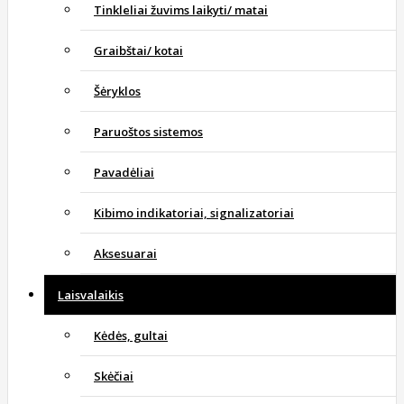
Tinkleliai žuvims laikyti/ matai
Graibštai/ kotai
Šėryklos
Paruoštos sistemos
Pavadėliai
Kibimo indikatoriai, signalizatoriai
Aksesuarai
Laisvalaikis
Kėdės, gultai
Skėčiai