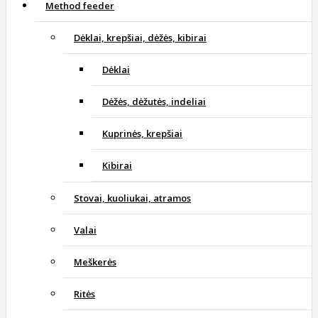
Method feeder
Dėklai, krepšiai, dėžės, kibirai
Dėklai
Dėžės, dėžutės, indeliai
Kuprinės, krepšiai
Kibirai
Stovai, kuoliukai, atramos
Valai
Meškerės
Ritės