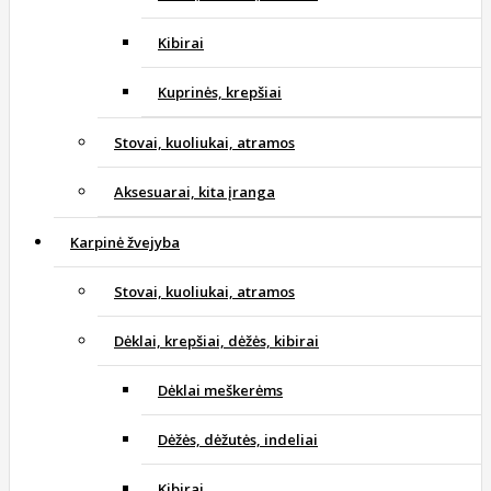
Kibirai
Kuprinės, krepšiai
Stovai, kuoliukai, atramos
Aksesuarai, kita įranga
Karpinė žvejyba
Stovai, kuoliukai, atramos
Dėklai, krepšiai, dėžės, kibirai
Dėklai meškerėms
Dėžės, dėžutės, indeliai
Kibirai