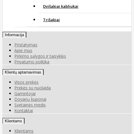
Dvišakiai kabliukai
Trišakiai
Informacija
Pristatymas
Apie mus
Pirkimo sąlygos ir taisyklės
Privatumo politika
Klientų aptarnavimas
Visos prekės
Prekės su nuolaida
Gamintojai
Dovanų kuponai
Svetainės medis
Kontaktai
Klientams
Klientams