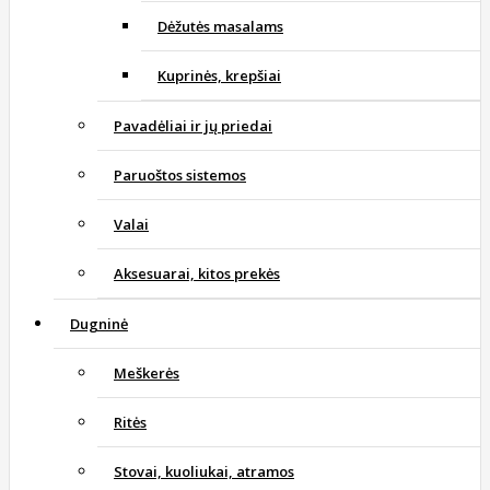
Dėžutės masalams
Kuprinės, krepšiai
Pavadėliai ir jų priedai
Paruoštos sistemos
Valai
Aksesuarai, kitos prekės
Dugninė
Meškerės
Ritės
Stovai, kuoliukai, atramos