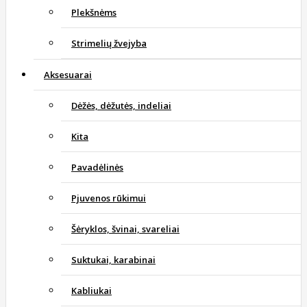
Plekšnėms
Strimelių žvejyba
Aksesuarai
Dėžės, dėžutės, indeliai
Kita
Pavadėlinės
Pjuvenos rūkimui
Šėryklos, švinai, svareliai
Suktukai, karabinai
Kabliukai