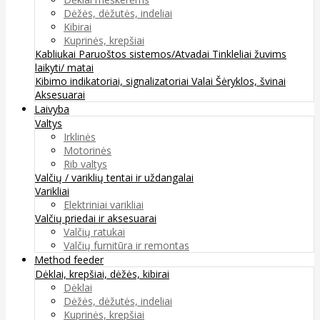
Dėžės, dėžutės, indeliai
Kibirai
Kuprinės, krepšiai
Kabliukai
Paruoštos sistemos/Atvadai
Tinkleliai žuvims
laikyti/ matai
Kibimo indikatoriai, signalizatoriai
Valai
Šėryklos, švinai
Aksesuarai
Laivyba
Valtys
Irklinės
Motorinės
Rib valtys
Valčių / variklių tentai ir uždangalai
Varikliai
Elektriniai varikliai
Valčių priedai ir aksesuarai
Valčių ratukai
Valčių furnitūra ir remontas
Method feeder
Dėklai, krepšiai, dėžės, kibirai
Dėklai
Dėžės, dėžutės, indeliai
Kuprinės, krepšiai