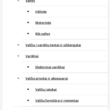
Valtys
Irklinės
Motorinės
Rib valtys
Valčių / variklių tentai ir uždangalai
Varikliai
Elektriniai varikliai
Valčių priedai ir aksesuarai
Valčių ratukai
Valčių furnitūra ir remontas