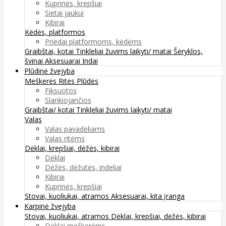
Kuprinės, krepšiai
Sietai jaukui
Kibirai
Kėdės, platformos
Priedai platformoms, kėdėms
Graibštai, kotai
Tinkleliai žuvims laikyti/ matai
Šėryklos,
švinai
Aksesuarai
Indai
Plūdinė žvejyba
Meškerės
Ritės
Plūdės
Fiksuotos
Slankiojančios
Graibštai/ kotai
Tinkleliai žuvims laikyti/ matai
Valas
Valas pavadėliams
Valas ritėms
Dėklai, krepšiai, dėžės, kibirai
Dėklai
Dėžės, dėžutės, indeliai
Kibirai
Kuprinės, krepšiai
Stovai, kuoliukai, atramos
Aksesuarai, kita įranga
Karpinė žvejyba
Stovai, kuoliukai, atramos
Dėklai, krepšiai, dėžės, kibirai
Dėklai meškerėms