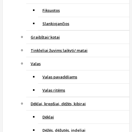
Fiksuotos
Slankiojančios
Graibštai/ kotai
Tinkleliai žuvims laikyti/ matai
Valas
Valas pavadėliams
Valas ritėms
Dėklai, krepšiai, dėžės, kibirai
Dėklai
Dėžės, dėžutės, indeliai