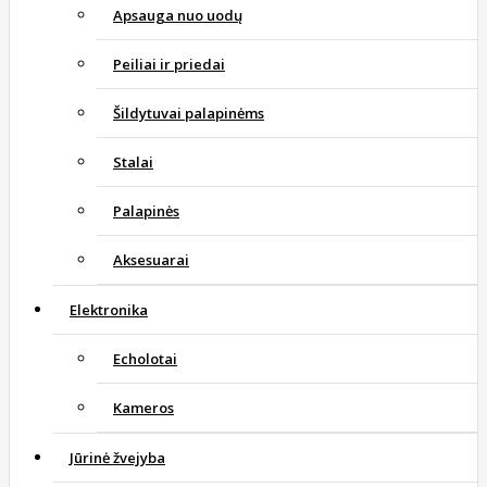
Apsauga nuo uodų
Peiliai ir priedai
Šildytuvai palapinėms
Stalai
Palapinės
Aksesuarai
Elektronika
Echolotai
Kameros
Jūrinė žvejyba