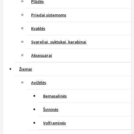
Plūdės
Priedai sistemoms
Kvaklės
Svareliai, suktukai, karabinai
Aksesuarai
Žiemai
Avižėlės
Bemasalinės
Švininės
Volframinės