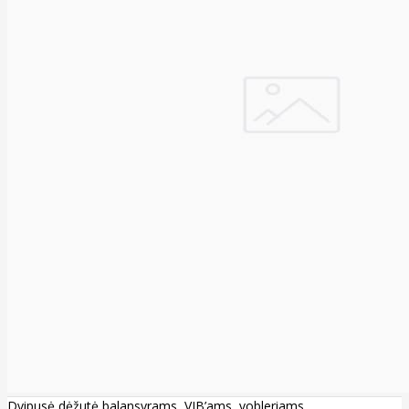
Dvipusė dėžutė balansyrams, VIB’ams, vobleriams