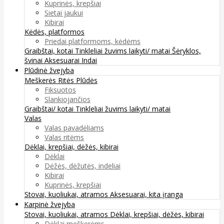
Kuprinės, krepšiai
Sietai jaukui
Kibirai
Kėdės, platformos
Priedai platformoms, kėdėms
Graibštai, kotai
Tinkleliai žuvims laikyti/ matai
Šėryklos,
švinai
Aksesuarai
Indai
Plūdinė žvejyba
Meškerės
Ritės
Plūdės
Fiksuotos
Slankiojančios
Graibštai/ kotai
Tinkleliai žuvims laikyti/ matai
Valas
Valas pavadėliams
Valas ritėms
Dėklai, krepšiai, dėžės, kibirai
Dėklai
Dėžės, dėžutės, indeliai
Kibirai
Kuprinės, krepšiai
Stovai, kuoliukai, atramos
Aksesuarai, kita įranga
Karpinė žvejyba
Stovai, kuoliukai, atramos
Dėklai, krepšiai, dėžės, kibirai
Dėklai meškerėms