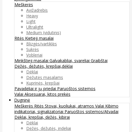
Meškerės
Avižadrebis
Heavy
Light
Ultralight
Medium (vidutinis)
Ritės
Kietieji masalai
Blizgės/vartiklės
Sukrės
Vobleriai
Minkštieji masalai
Galvakabliai, svareliai
Graibštai
Dėžės, dėžutės, krepšiai,dėklai
Dėklai
Dėžutės masalams
Kuprinės, krepšiai
Pavadėliai ir jų priedai
Paruoštos sistemos
Valai
Aksesuarai, kitos prekės
Dugninė
Meškerės
Ritės
Stovai, kuoliukai, atramos
Valai
Kibimo
indikatoriai, signalizatoriai
Paruoštos sistemos/Atvadai
Dėklai, krepšiai, dėžės, kibirai
Dėklai
Dėžės, dėžutės, indeliai