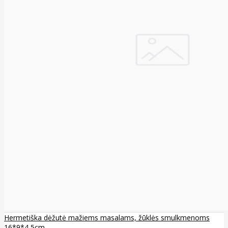
Hermetiška dėžutė mažiems masalams, žūklės smulkmenoms
16*9*4,5cm