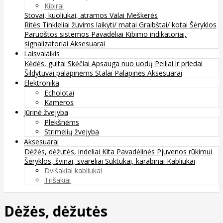
Kibirai
Stovai, kuoliukai, atramos
Valai
Meškerės
Ritės
Tinkleliai žuvims laikyti/ matai
Graibštai/ kotai
Šėryklos
Paruoštos sistemos
Pavadėliai
Kibimo indikatoriai,
signalizatoriai
Aksesuarai
Laisvalaikis
Kėdės, gultai
Skėčiai
Apsauga nuo uodų
Peiliai ir priedai
Šildytuvai palapinėms
Stalai
Palapinės
Aksesuarai
Elektronika
Echolotai
Kameros
Jūrinė žvejyba
Plekšnėms
Strimelių žvejyba
Aksesuarai
Dėžės, dėžutės, indeliai
Kita
Pavadėlinės
Pjuvenos rūkimui
Šėryklos, švinai, svareliai
Suktukai, karabinai
Kabliukai
Dvišakiai kabliukai
Trišakiai
Dėžės, dėžutės