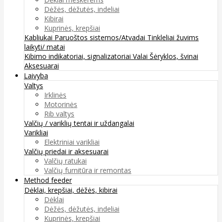
Dėžės, dėžutės, indeliai
Kibirai
Kuprinės, krepšiai
Kabliukai
Paruoštos sistemos/Atvadai
Tinkleliai žuvims
laikyti/ matai
Kibimo indikatoriai, signalizatoriai
Valai
Šėryklos, švinai
Aksesuarai
Laivyba
Valtys
Irklinės
Motorinės
Rib valtys
Valčių / variklių tentai ir uždangalai
Varikliai
Elektriniai varikliai
Valčių priedai ir aksesuarai
Valčių ratukai
Valčių furnitūra ir remontas
Method feeder
Dėklai, krepšiai, dėžės, kibirai
Dėklai
Dėžės, dėžutės, indeliai
Kuprinės, krepšiai