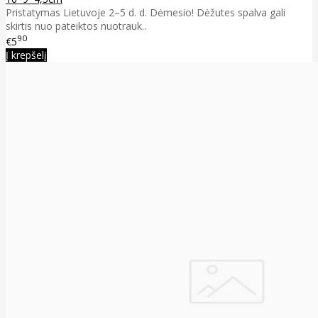
Pristatymas Lietuvoje 2–5 d. d. Dėmesio! Dėžutes spalva gali
skirtis nuo pateiktos nuotrauk..
90
€5
Į krepšelį