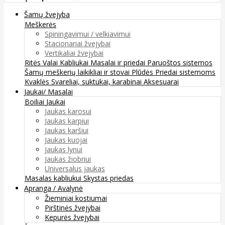
Šamų žvejyba
Meškerės
Spiningavimui / velkiavimui
Stacionariai žvejybai
Vertikaliai žvejybai
Ritės
Valai
Kabliukai
Masalai ir priedai
Paruoštos sistemos
Šamų meškerių laikikliai ir stovai
Plūdės
Priedai sistemoms
Kvaklės
Svareliai, suktukai, karabinai
Aksesuarai
Jaukai/ Masalai
Boiliai
Jaukai
Jaukas karosui
Jaukas karpiui
Jaukas karšiui
Jaukas kuojai
Jaukas lynui
Jaukas žiobriui
Universalus jaukas
Masalas kabliukui
Skystas priedas
Apranga / Avalynė
Žieminiai kostiumai
Pirštinės žvejybai
Kepurės žvejybai