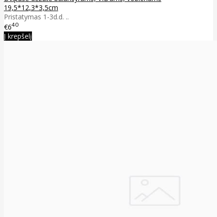
19,5*12,3*3,5cm
Pristatymas 1-3d.d. ..
40
€6
Į krepšelį