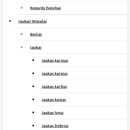
Kepurės žvejybai
Jaukai/ Masalai
Boiliai
Jaukai
Jaukas karosui
Jaukas karpiui
Jaukas karšiui
Jaukas kuojai
Jaukas lynui
Jaukas žiobriui