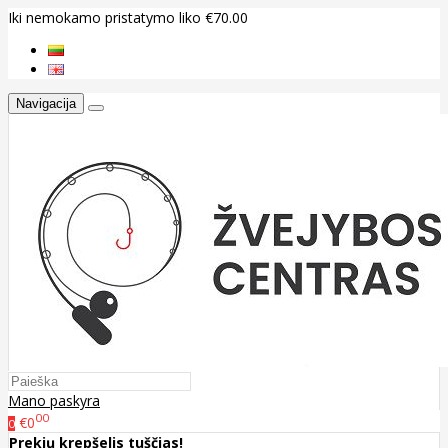
Iki nemokamo pristatymo liko €70.00
Navigacija
Mano paskyra
00
€0
0
Prekių krepšelis tuščias!