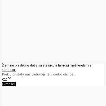
Žieminė plastikinė dėžė su staliuku ir laikikliu meškerėlėm ar
samteliui
Prekių pristatymas Lietuvoje: 2-5 darbo dienos ..
00
€25
Į krepšelį