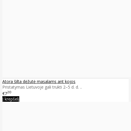
Atora šilta dėžutė masalams ant kojos
Pristatymas Lietuvoje gali trukti 2–5 d. d. ..
20
€7
Į krepšelį