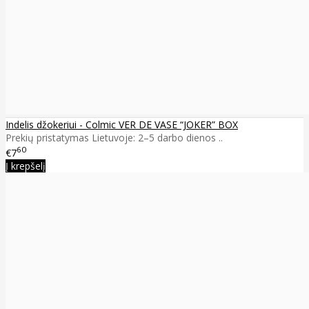
Indelis džokeriui - Colmic VER DE VASE “JOKER” BOX
Prekių pristatymas Lietuvoje: 2–5 darbo dienos ..
60
€7
Į krepšelį