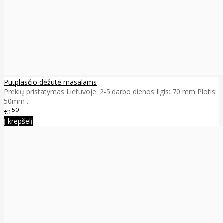
Putplasčio dėžutė masalams
Prekių pristatymas Lietuvoje: 2-5 darbo dienos Ilgis: 70 mm Plotis:
50mm ..
50
€1
Į krepšelį