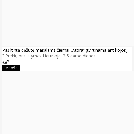
Pašiltinta dėžutė masalams žiemai „Atora“ (tvirtinama ant kojos)
? Prekių pristatymas Lietuvoje: 2-5 darbo dienos ..
50
€8
Į krepšelį