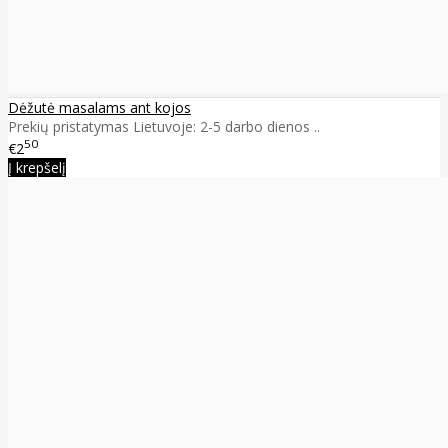
Dėžutė masalams ant kojos
Prekių pristatymas Lietuvoje: 2-5 darbo dienos ..
50
€2
Į krepšelį