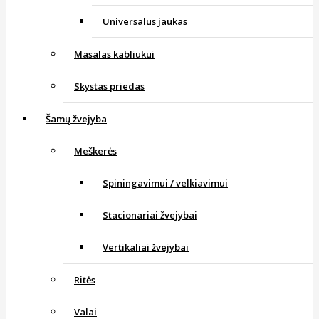
Universalus jaukas
Masalas kabliukui
Skystas priedas
Šamų žvejyba
Meškerės
Spiningavimui / velkiavimui
Stacionariai žvejybai
Vertikaliai žvejybai
Ritės
Valai