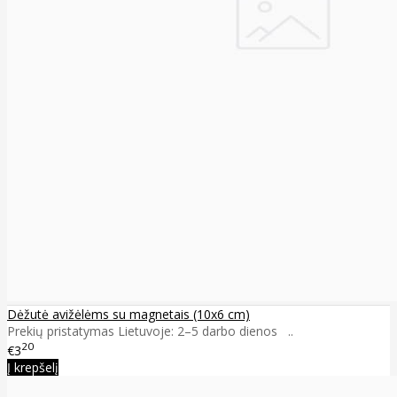
Dėžutė avižėlėms su magnetais (10x6 cm)
Prekių pristatymas Lietuvoje: 2–5 darbo dienos ..
20
€3
Į krepšelį