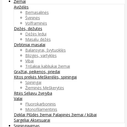
Žiemai
Avižėlės
Bemasalinės
Švininės
Volframinės
Dėžės, dėžutės
Dėžės ledui
Masalų dėžės
Dirbtiniai masalai
Balansyrai, švytuoklės
Blizgės, vartyklės
Vibai
Trišakiai kabliukai žiemai
Grąžtai, peikenos, priedai
Kitos prekės
Meškerėlės, spiningai
Spiningai
Žieminės Meškerytės
Ritės
Seliavų žvejyba
Valai
Fluorokarboninis
Monofilamentinis
Dėklai
Plūdės žiemai
Palapinės žiemai / kūbai
Sargeliai
Aksesuarai
Spiningavimas