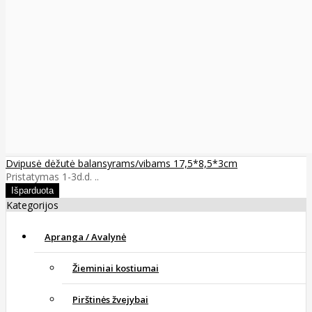
Dvipusė dėžutė balansyrams/vibams 17,5*8,5*3cm
Pristatymas 1-3d.d. ..
Kategorijos
Apranga / Avalynė
Žieminiai kostiumai
Pirštinės žvejybai