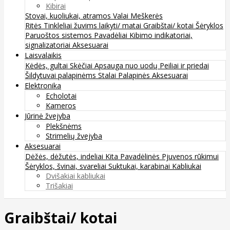
Kibirai
Stovai, kuoliukai, atramos
Valai
Meškerės
Ritės
Tinkleliai žuvims laikyti/ matai
Graibštai/ kotai
Šėryklos
Paruoštos sistemos
Pavadėliai
Kibimo indikatoriai,
signalizatoriai
Aksesuarai
Laisvalaikis
Kėdės, gultai
Skėčiai
Apsauga nuo uodų
Peiliai ir priedai
Šildytuvai palapinėms
Stalai
Palapinės
Aksesuarai
Elektronika
Echolotai
Kameros
Jūrinė žvejyba
Plekšnėms
Strimelių žvejyba
Aksesuarai
Dėžės, dėžutės, indeliai
Kita
Pavadėlinės
Pjuvenos rūkimui
Šėryklos, švinai, svareliai
Suktukai, karabinai
Kabliukai
Dvišakiai kabliukai
Trišakiai
Graibštai/ kotai