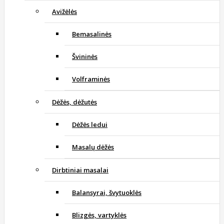
Avižėlės
Bemasalinės
Švininės
Volframinės
Dėžės, dėžutės
Dėžės ledui
Masalų dėžės
Dirbtiniai masalai
Balansyrai, švytuoklės
Blizgės, vartyklės