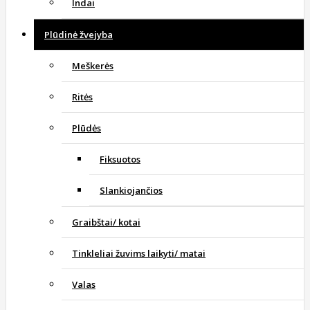
Indai
Plūdinė žvejyba
Meškerės
Ritės
Plūdės
Fiksuotos
Slankiojančios
Graibštai/ kotai
Tinkleliai žuvims laikyti/ matai
Valas