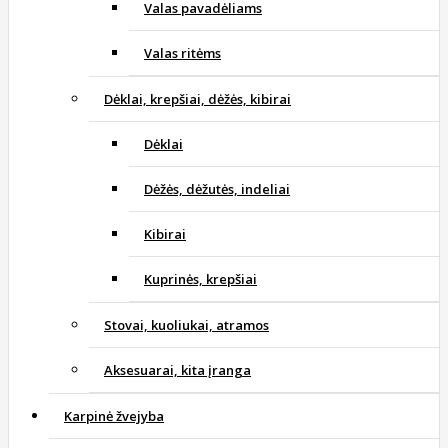
Valas pavadėliams
Valas ritėms
Dėklai, krepšiai, dėžės, kibirai
Dėklai
Dėžės, dėžutės, indeliai
Kibirai
Kuprinės, krepšiai
Stovai, kuoliukai, atramos
Aksesuarai, kita įranga
Karpinė žvejyba