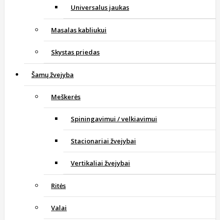
Universalus jaukas
Masalas kabliukui
Skystas priedas
Šamų žvejyba
Meškerės
Spiningavimui / velkiavimui
Stacionariai žvejybai
Vertikaliai žvejybai
Ritės
Valai