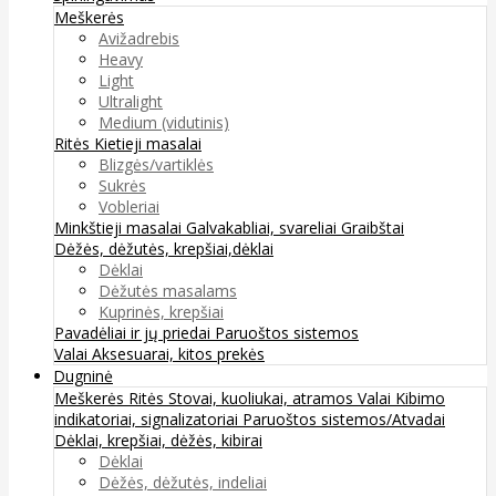
Meškerės
Avižadrebis
Heavy
Light
Ultralight
Medium (vidutinis)
Ritės
Kietieji masalai
Blizgės/vartiklės
Sukrės
Vobleriai
Minkštieji masalai
Galvakabliai, svareliai
Graibštai
Dėžės, dėžutės, krepšiai,dėklai
Dėklai
Dėžutės masalams
Kuprinės, krepšiai
Pavadėliai ir jų priedai
Paruoštos sistemos
Valai
Aksesuarai, kitos prekės
Dugninė
Meškerės
Ritės
Stovai, kuoliukai, atramos
Valai
Kibimo
indikatoriai, signalizatoriai
Paruoštos sistemos/Atvadai
Dėklai, krepšiai, dėžės, kibirai
Dėklai
Dėžės, dėžutės, indeliai