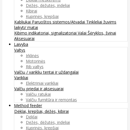
Dėžės, dėžutės, indeliai
Kibirai
Kuprinės, krepšiai
Kabliukai
Paruoštos sistemos/Atvadai
Tinkleliai žuvims
laikyti/ matai
Kibimo indikatoriai, signalizatoriai
Valai
Šėryklos, švinai
Aksesuarai
Laivyba
Valtys
Irklinės
Motorinės
Rib valtys
Valčių / variklių tentai ir uždangalai
Varikliai
Elektriniai varikliai
Valčių priedai ir aksesuarai
Valčių ratukai
Valčių furnitūra ir remontas
Method feeder
Dėklai, krepšiai, dėžės, kibirai
Dėklai
Dėžės, dėžutės, indeliai
Kuprinės, krepšiai