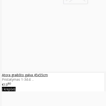
Atora graibšto galva 45x55cm
Pristatymas 1-3d.d. ..
80
€13
Į krepšelį