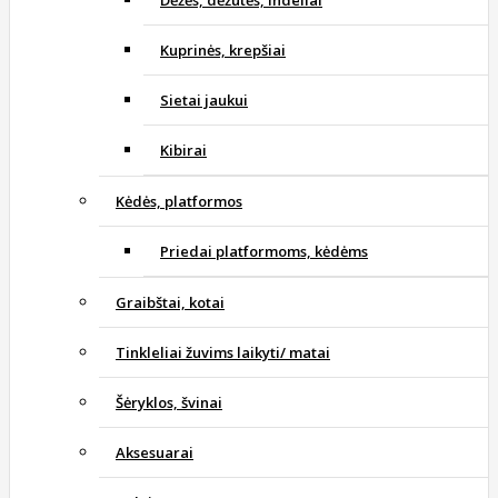
Kuprinės, krepšiai
Sietai jaukui
Kibirai
Kėdės, platformos
Priedai platformoms, kėdėms
Graibštai, kotai
Tinkleliai žuvims laikyti/ matai
Šėryklos, švinai
Aksesuarai