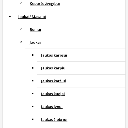
Kepurės žvejybai
Jaukai/ Masalai
Boiliai
Jaukai
Jaukas karosui
Jaukas karpiui
Jaukas karšiui
Jaukas kuojai
Jaukas lynui
Jaukas žiobriui