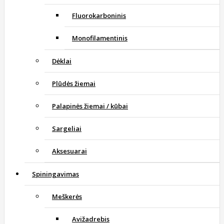
Fluorokarboninis
Monofilamentinis
Dėklai
Plūdės žiemai
Palapinės žiemai / kūbai
Sargeliai
Aksesuarai
Spiningavimas
Meškerės
Avižadrebis