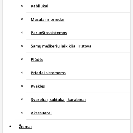
Kabliukai
Masalai ir priedai
Paruoštos sistemos
Šamų meškerių laikikliai ir stovai
Plūdės
Priedai sistemoms
Kvaklės
Svareliai, suktukai, karabinai
Aksesuarai
Žiemai