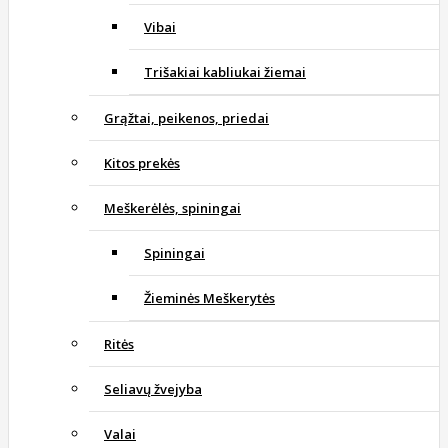
Vibai
Trišakiai kabliukai žiemai
Grąžtai, peikenos, priedai
Kitos prekės
Meškerėlės, spiningai
Spiningai
Žieminės Meškerytės
Ritės
Seliavų žvejyba
Valai