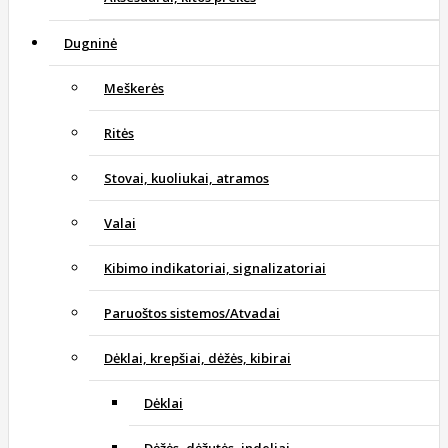
Dugninė
Meškerės
Ritės
Stovai, kuoliukai, atramos
Valai
Kibimo indikatoriai, signalizatoriai
Paruoštos sistemos/Atvadai
Dėklai, krepšiai, dėžės, kibirai
Dėklai
Dėžės, dėžutės, indeliai