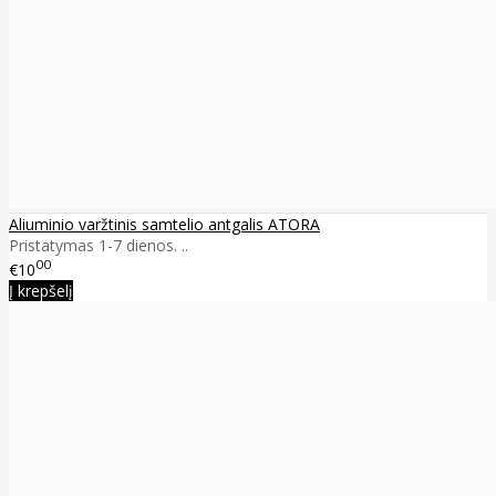
Aliuminio varžtinis samtelio antgalis ATORA
Pristatymas 1-7 dienos. ..
00
€10
Į krepšelį