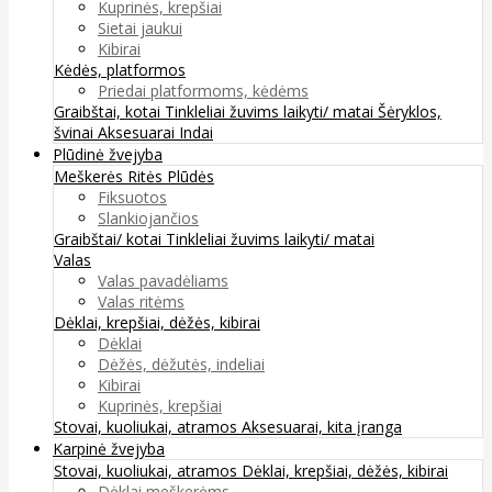
Kuprinės, krepšiai
Sietai jaukui
Kibirai
Kėdės, platformos
Priedai platformoms, kėdėms
Graibštai, kotai
Tinkleliai žuvims laikyti/ matai
Šėryklos,
švinai
Aksesuarai
Indai
Plūdinė žvejyba
Meškerės
Ritės
Plūdės
Fiksuotos
Slankiojančios
Graibštai/ kotai
Tinkleliai žuvims laikyti/ matai
Valas
Valas pavadėliams
Valas ritėms
Dėklai, krepšiai, dėžės, kibirai
Dėklai
Dėžės, dėžutės, indeliai
Kibirai
Kuprinės, krepšiai
Stovai, kuoliukai, atramos
Aksesuarai, kita įranga
Karpinė žvejyba
Stovai, kuoliukai, atramos
Dėklai, krepšiai, dėžės, kibirai
Dėklai meškerėms