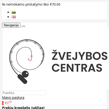
Iki nemokamo pristatymo liko €70.00
Navigacija
Mano paskyra
00
€0
0
Prekių krepšelis tuščias!