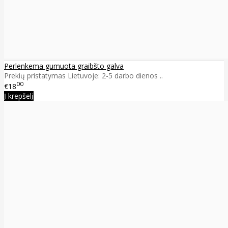
Perlenkema gumuota graibšto galva
Prekių pristatymas Lietuvoje: 2-5 darbo dienos ..
00
€18
Į krepšelį