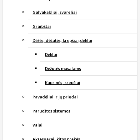
Galvakabliai, svareliai
Graibštai
Dėžės, dėžutės, krepšiai,dėklai
Dėklai
Dėžutės masalams
Kuprinės, krepšiai
Pavadėliai ir jų priedai
Paruoštos sistemos
Valai
Aksesuarai, kitos prekės