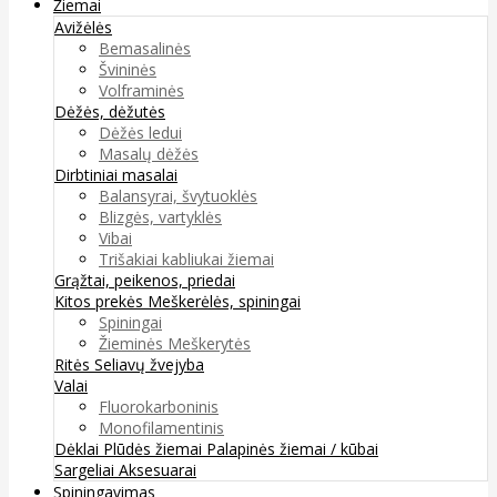
Žiemai
Avižėlės
Bemasalinės
Švininės
Volframinės
Dėžės, dėžutės
Dėžės ledui
Masalų dėžės
Dirbtiniai masalai
Balansyrai, švytuoklės
Blizgės, vartyklės
Vibai
Trišakiai kabliukai žiemai
Grąžtai, peikenos, priedai
Kitos prekės
Meškerėlės, spiningai
Spiningai
Žieminės Meškerytės
Ritės
Seliavų žvejyba
Valai
Fluorokarboninis
Monofilamentinis
Dėklai
Plūdės žiemai
Palapinės žiemai / kūbai
Sargeliai
Aksesuarai
Spiningavimas