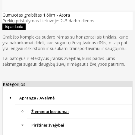
Gumuotas graibštas 1.60m - Atora
Prekių pristatymas Lietuvoje: 2–5 darbo dienos ..
Graibšto komplektą sudaro rėmas su horizontaliais tinklais, kurie
yra pakankamai dideli, kad sugautų žuvų įvairias rūšis, o taip pat
yra lengvai išskirstomi ir susukami transportavimui ir saugojimui.
Tai patogus ir efektyvus įrankis žvejybai, kuris padės jums
sėkmingai sugauti daugybę žuvų ir mėgautis žvejybos patirtimi.
Kategorijos
Apranga / Avalynė
Žieminiai kostiumai
Pirštinės žvejybai