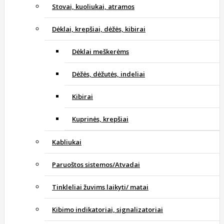
Stovai, kuoliukai, atramos
Dėklai, krepšiai, dėžės, kibirai
Dėklai meškerėms
Dėžės, dėžutės, indeliai
Kibirai
Kuprinės, krepšiai
Kabliukai
Paruoštos sistemos/Atvadai
Tinkleliai žuvims laikyti/ matai
Kibimo indikatoriai, signalizatoriai