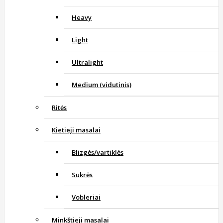
Heavy
Light
Ultralight
Medium (vidutinis)
Ritės
Kietieji masalai
Blizgės/vartiklės
Sukrės
Vobleriai
Minkštieji masalai