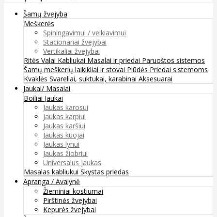
Šamų žvejyba
Meškerės
Spiningavimui / velkiavimui
Stacionariai žvejybai
Vertikaliai žvejybai
Ritės
Valai
Kabliukai
Masalai ir priedai
Paruoštos sistemos
Šamų meškerių laikikliai ir stovai
Plūdės
Priedai sistemoms
Kvaklės
Svareliai, suktukai, karabinai
Aksesuarai
Jaukai/ Masalai
Boiliai
Jaukai
Jaukas karosui
Jaukas karpiui
Jaukas karšiui
Jaukas kuojai
Jaukas lynui
Jaukas žiobriui
Universalus jaukas
Masalas kabliukui
Skystas priedas
Apranga / Avalynė
Žieminiai kostiumai
Pirštinės žvejybai
Kepurės žvejybai