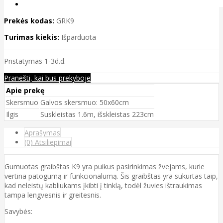
Prekės kodas:
GRK9
Turimas kiekis:
Išparduota
Pristatymas 1-3d.d.
Pranešti, kai bus prekyboje
Apie prekę
Skersmuo
Galvos skersmuo: 50x60cm
Ilgis
Suskleistas 1.6m, išskleistas 223cm
Aprašymas
(0) Atsiliepimai
Gumuotas graibštas K9 yra puikus pasirinkimas žvejams, kurie
vertina patogumą ir funkcionalumą. Šis graibštas yra sukurtas taip,
kad neleistų kabliukams įkibti į tinklą, todėl žuvies ištraukimas
tampa lengvesnis ir greitesnis.
Savybės: