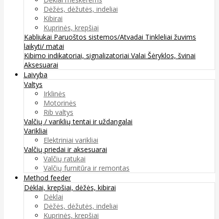
Dėžės, dėžutės, indeliai
Kibirai
Kuprinės, krepšiai
Kabliukai
Paruoštos sistemos/Atvadai
Tinkleliai žuvims
laikyti/ matai
Kibimo indikatoriai, signalizatoriai
Valai
Šėryklos, švinai
Aksesuarai
Laivyba
Valtys
Irklinės
Motorinės
Rib valtys
Valčių / variklių tentai ir uždangalai
Varikliai
Elektriniai varikliai
Valčių priedai ir aksesuarai
Valčių ratukai
Valčių furnitūra ir remontas
Method feeder
Dėklai, krepšiai, dėžės, kibirai
Dėklai
Dėžės, dėžutės, indeliai
Kuprinės, krepšiai