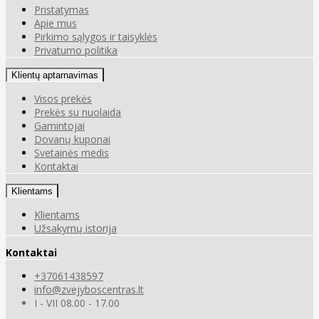
Pristatymas
Apie mus
Pirkimo sąlygos ir taisyklės
Privatumo politika
Klientų aptarnavimas
Visos prekės
Prekės su nuolaida
Gamintojai
Dovanų kuponai
Svetainės medis
Kontaktai
Klientams
Klientams
Užsakymų istorija
Kontaktai
+37061438597
info@zvejyboscentras.lt
I - VII 08.00 - 17.00