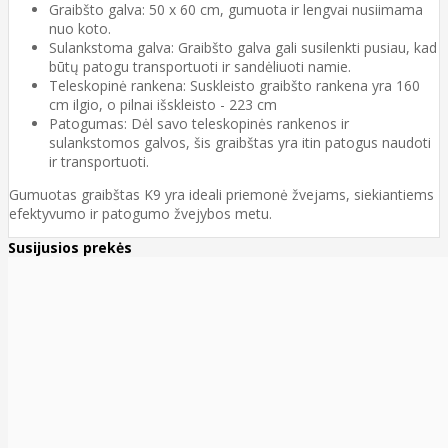
Graibšto galva
: 50 x 60 cm, gumuota ir lengvai nusiimama
nuo koto.
Sulankstoma galva
: Graibšto galva gali susilenkti pusiau, kad
būtų patogu transportuoti ir sandėliuoti namie.
Teleskopinė rankena
: Suskleisto graibšto rankena yra 160
cm ilgio, o pilnai išskleisto - 223 cm
Patogumas
: Dėl savo teleskopinės rankenos ir
sulankstomos galvos, šis graibštas yra itin patogus naudoti
ir transportuoti.
Gumuotas graibštas K9 yra ideali priemonė žvejams, siekiantiems
efektyvumo ir patogumo žvejybos metu.
Susijusios prekės