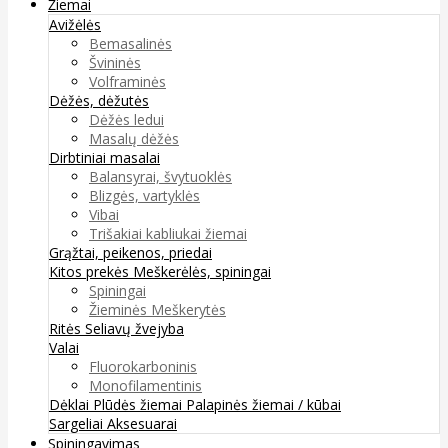
Žiemai
Avižėlės
Bemasalinės
Švininės
Volframinės
Dėžės, dėžutės
Dėžės ledui
Masalų dėžės
Dirbtiniai masalai
Balansyrai, švytuoklės
Blizgės, vartyklės
Vibai
Trišakiai kabliukai žiemai
Grąžtai, peikenos, priedai
Kitos prekės
Meškerėlės, spiningai
Spiningai
Žieminės Meškerytės
Ritės
Seliavų žvejyba
Valai
Fluorokarboninis
Monofilamentinis
Dėklai
Plūdės žiemai
Palapinės žiemai / kūbai
Sargeliai
Aksesuarai
Spiningavimas