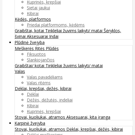
Kuprinės, krepšiai
Sietai jaukui
Kibirai
Kėdės, platformos
Priedai platformoms, kėdėms
Graibštai, kotai
Tinkleliai žuvims laikyti/ matai
Šėryklos,
švinai
Aksesuarai
Indai
Plūdinė žvejyba
Meškerės
Ritės
Plūdės
Fiksuotos
Slankiojančios
Graibštai/ kotai
Tinkleliai žuvims laikyti/ matai
Valas
Valas pavadėliams
Valas ritėms
Dėklai, krepšiai, dėžės, kibirai
Dėklai
Dėžės, dėžutės, indeliai
Kibirai
Kuprinės, krepšiai
Stovai, kuoliukai, atramos
Aksesuarai, kita įranga
Karpinė žvejyba
Stovai, kuoliukai, atramos
Dėklai, krepšiai, dėžės, kibirai
Dėklai meškerėms