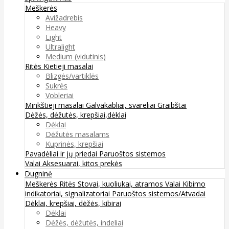
Meškerės
Avižadrebis
Heavy
Light
Ultralight
Medium (vidutinis)
Ritės
Kietieji masalai
Blizgės/vartiklės
Sukrės
Vobleriai
Minkštieji masalai
Galvakabliai, svareliai
Graibštai
Dėžės, dėžutės, krepšiai,dėklai
Dėklai
Dėžutės masalams
Kuprinės, krepšiai
Pavadėliai ir jų priedai
Paruoštos sistemos
Valai
Aksesuarai, kitos prekės
Dugninė
Meškerės
Ritės
Stovai, kuoliukai, atramos
Valai
Kibimo
indikatoriai, signalizatoriai
Paruoštos sistemos/Atvadai
Dėklai, krepšiai, dėžės, kibirai
Dėklai
Dėžės, dėžutės, indeliai