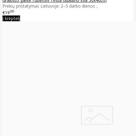
Graibšto galva Tubertini Testa Guadino Eva 50x40cm
Prekių pristatymas Lietuvoje: 2–5 darbo dienos ..
00
€19
Į krepšelį