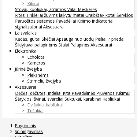
Kibirai
Stovai, kuoliukai, atramos
Valai
Meškerės
Ritės
Tinkleliai žuvims laikyti/ matai
Graibštai/ kotai
Šėryklos
Paruoštos sistemos
Pavadėliai
Kibimo indikatoriai,
signalizatoriai
Aksesuarai
Laisvalaikis
Kėdės, gultai
Skėčiai
Apsauga nuo uodų
Peiliai ir priedai
Šildytuvai palapinėms
Stalai
Palapinės
Aksesuarai
Elektronika
Echolotai
Kameros
Jūrinė žvejyba
Plekšnėms
Strimelių žvejyba
Aksesuarai
Dėžės, dėžutės, indeliai
Kita
Pavadėlinės
Pjuvenos rūkimui
Šėryklos, švinai, svareliai
Suktukai, karabinai
Kabliukai
Dvišakiai kabliukai
Trišakiai
Pagrindinis
Spiningavimas