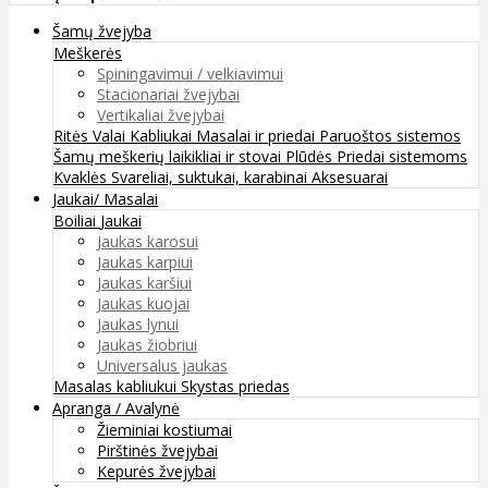
Šamų žvejyba
Meškerės
Spiningavimui / velkiavimui
Stacionariai žvejybai
Vertikaliai žvejybai
Ritės
Valai
Kabliukai
Masalai ir priedai
Paruoštos sistemos
Šamų meškerių laikikliai ir stovai
Plūdės
Priedai sistemoms
Kvaklės
Svareliai, suktukai, karabinai
Aksesuarai
Jaukai/ Masalai
Boiliai
Jaukai
Jaukas karosui
Jaukas karpiui
Jaukas karšiui
Jaukas kuojai
Jaukas lynui
Jaukas žiobriui
Universalus jaukas
Masalas kabliukui
Skystas priedas
Apranga / Avalynė
Žieminiai kostiumai
Pirštinės žvejybai
Kepurės žvejybai