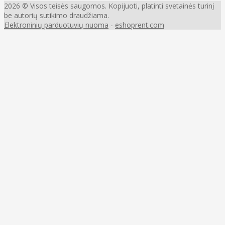
2026 © Visos teisės saugomos. Kopijuoti, platinti svetainės turinį
be autorių sutikimo draudžiama.
Elektroninių parduotuvių nuoma
-
eshoprent.com