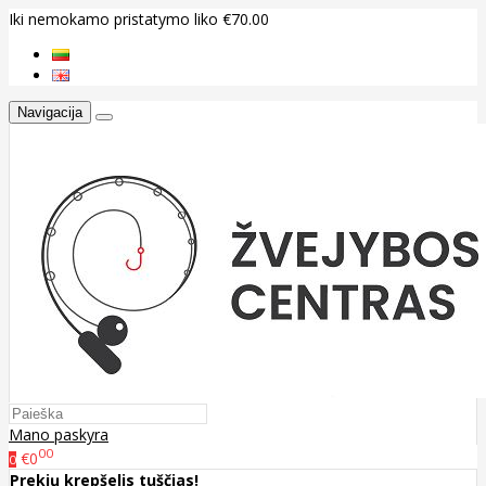
Iki nemokamo pristatymo liko €70.00
Navigacija
Mano paskyra
00
€0
0
Prekių krepšelis tuščias!