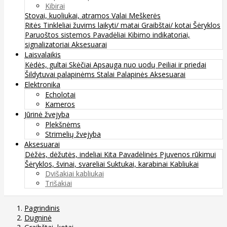
Kibirai
Stovai, kuoliukai, atramos
Valai
Meškerės
Ritės
Tinkleliai žuvims laikyti/ matai
Graibštai/ kotai
Šėryklos
Paruoštos sistemos
Pavadėliai
Kibimo indikatoriai,
signalizatoriai
Aksesuarai
Laisvalaikis
Kėdės, gultai
Skėčiai
Apsauga nuo uodų
Peiliai ir priedai
Šildytuvai palapinėms
Stalai
Palapinės
Aksesuarai
Elektronika
Echolotai
Kameros
Jūrinė žvejyba
Plekšnėms
Strimelių žvejyba
Aksesuarai
Dėžės, dėžutės, indeliai
Kita
Pavadėlinės
Pjuvenos rūkimui
Šėryklos, švinai, svareliai
Suktukai, karabinai
Kabliukai
Dvišakiai kabliukai
Trišakiai
Pagrindinis
Dugninė