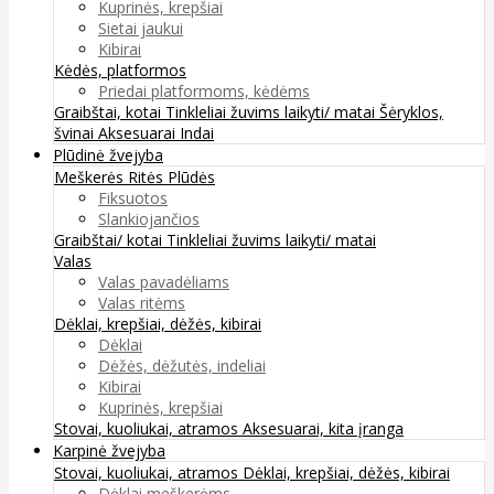
Kuprinės, krepšiai
Sietai jaukui
Kibirai
Kėdės, platformos
Priedai platformoms, kėdėms
Graibštai, kotai
Tinkleliai žuvims laikyti/ matai
Šėryklos,
švinai
Aksesuarai
Indai
Plūdinė žvejyba
Meškerės
Ritės
Plūdės
Fiksuotos
Slankiojančios
Graibštai/ kotai
Tinkleliai žuvims laikyti/ matai
Valas
Valas pavadėliams
Valas ritėms
Dėklai, krepšiai, dėžės, kibirai
Dėklai
Dėžės, dėžutės, indeliai
Kibirai
Kuprinės, krepšiai
Stovai, kuoliukai, atramos
Aksesuarai, kita įranga
Karpinė žvejyba
Stovai, kuoliukai, atramos
Dėklai, krepšiai, dėžės, kibirai
Dėklai meškerėms