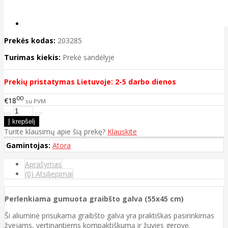
Prekės kodas:
203285
Turimas kiekis:
Prekė sandėlyje
Prekių pristatymas Lietuvoje: 2-5 darbo dienos
00
€18
su PVM
Turite klausimų apie šią prekę?
Klauskite
Gamintojas:
Atora
Aprašymas
(0) Atsiliepimai
Perlenkiama gumuota graibšto galva (55x45 cm)
Ši aliuminė prisukama graibšto galva yra praktiškas pasirinkimas
žvejams, vertinantiems kompaktiškumą ir žuvies gerovę.