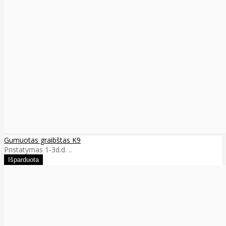
Gumuotas graibštas K9
Pristatymas 1-3d.d. ..