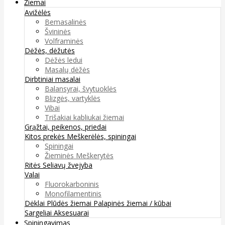
Žiemai
Avižėlės
Bemasalinės
Švininės
Volframinės
Dėžės, dėžutės
Dėžės ledui
Masalų dėžės
Dirbtiniai masalai
Balansyrai, švytuoklės
Blizgės, vartyklės
Vibai
Trišakiai kabliukai žiemai
Grąžtai, peikenos, priedai
Kitos prekės
Meškerėlės, spiningai
Spiningai
Žieminės Meškerytės
Ritės
Seliavų žvejyba
Valai
Fluorokarboninis
Monofilamentinis
Dėklai
Plūdės žiemai
Palapinės žiemai / kūbai
Sargeliai
Aksesuarai
Spiningavimas