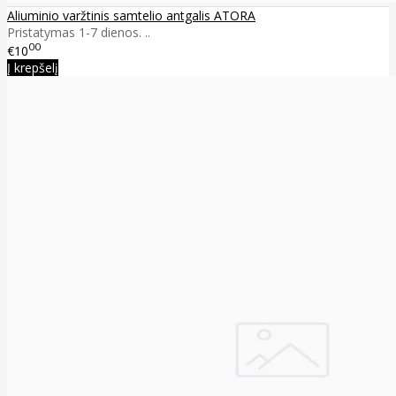
Aliuminio varžtinis samtelio antgalis ATORA
Pristatymas 1-7 dienos. ..
00
€10
Į krepšelį