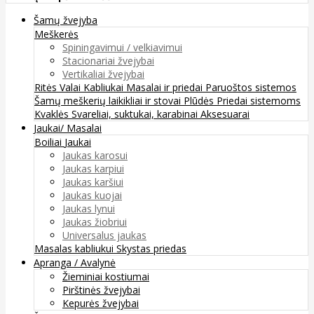
Šamų žvejyba
Meškerės
Spiningavimui / velkiavimui
Stacionariai žvejybai
Vertikaliai žvejybai
Ritės
Valai
Kabliukai
Masalai ir priedai
Paruoštos sistemos
Šamų meškerių laikikliai ir stovai
Plūdės
Priedai sistemoms
Kvaklės
Svareliai, suktukai, karabinai
Aksesuarai
Jaukai/ Masalai
Boiliai
Jaukai
Jaukas karosui
Jaukas karpiui
Jaukas karšiui
Jaukas kuojai
Jaukas lynui
Jaukas žiobriui
Universalus jaukas
Masalas kabliukui
Skystas priedas
Apranga / Avalynė
Žieminiai kostiumai
Pirštinės žvejybai
Kepurės žvejybai