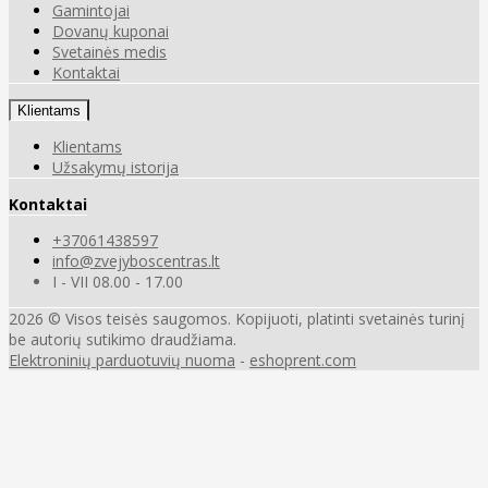
Gamintojai
Dovanų kuponai
Svetainės medis
Kontaktai
Klientams
Klientams
Užsakymų istorija
Kontaktai
+37061438597
info@zvejyboscentras.lt
I - VII 08.00 - 17.00
2026 © Visos teisės saugomos. Kopijuoti, platinti svetainės turinį
be autorių sutikimo draudžiama.
Elektroninių parduotuvių nuoma
-
eshoprent.com