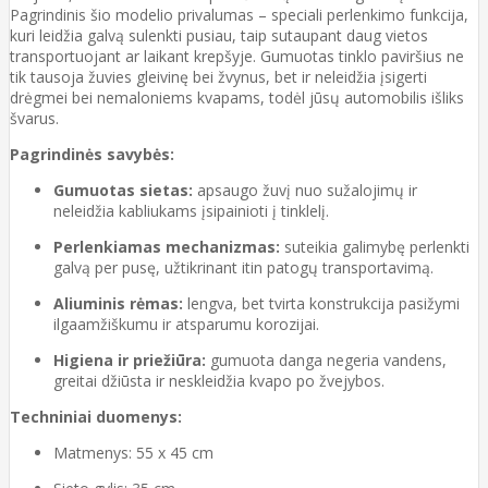
Pagrindinis šio modelio privalumas – speciali perlenkimo funkcija,
kuri leidžia galvą sulenkti pusiau, taip sutaupant daug vietos
transportuojant ar laikant krepšyje. Gumuotas tinklo paviršius ne
tik tausoja žuvies gleivinę bei žvynus, bet ir neleidžia įsigerti
drėgmei bei nemaloniems kvapams, todėl jūsų automobilis išliks
švarus.
Pagrindinės savybės:
Gumuotas sietas:
apsaugo žuvį nuo sužalojimų ir
neleidžia kabliukams įsipainioti į tinklelį.
Perlenkiamas mechanizmas:
suteikia galimybę perlenkti
galvą per pusę, užtikrinant itin patogų transportavimą.
Aliuminis rėmas:
lengva, bet tvirta konstrukcija pasižymi
ilgaamžiškumu ir atsparumu korozijai.
Higiena ir priežiūra:
gumuota danga negeria vandens,
greitai džiūsta ir neskleidžia kvapo po žvejybos.
Techniniai duomenys:
Matmenys: 55 x 45 cm