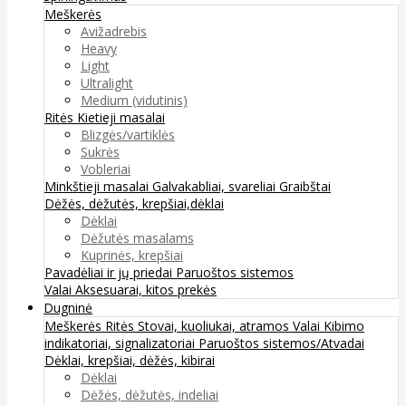
Meškerės
Avižadrebis
Heavy
Light
Ultralight
Medium (vidutinis)
Ritės
Kietieji masalai
Blizgės/vartiklės
Sukrės
Vobleriai
Minkštieji masalai
Galvakabliai, svareliai
Graibštai
Dėžės, dėžutės, krepšiai,dėklai
Dėklai
Dėžutės masalams
Kuprinės, krepšiai
Pavadėliai ir jų priedai
Paruoštos sistemos
Valai
Aksesuarai, kitos prekės
Dugninė
Meškerės
Ritės
Stovai, kuoliukai, atramos
Valai
Kibimo
indikatoriai, signalizatoriai
Paruoštos sistemos/Atvadai
Dėklai, krepšiai, dėžės, kibirai
Dėklai
Dėžės, dėžutės, indeliai