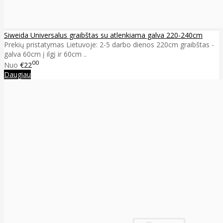
Siweida Universalus graibštas su atlenkiama galva 220-240cm
Prekių pristatymas Lietuvoje: 2-5 darbo dienos 220cm graibštas -
galva 60cm į ilgį ir 60cm ..
00
Nuo
€22
Daugiau