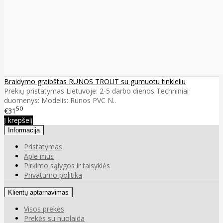
Braidymo graibštas RUNOS TROUT su gumuotu tinkleliu
Prekių pristatymas Lietuvoje: 2-5 darbo dienos Techniniai
duomenys: Modelis: Runos PVC N..
50
€31
Į krepšelį
Informacija
Pristatymas
Apie mus
Pirkimo sąlygos ir taisyklės
Privatumo politika
Klientų aptarnavimas
Visos prekės
Prekės su nuolaida