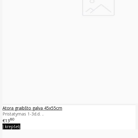
Atora graibšto galva 45x55cm
Pristatymas 1-3d.d. ..
80
€13
Į krepšelį