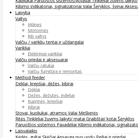
Kabliukai
Paruoštos sistemos/Atvadai
Tinkleliai žuvims laikyti
Kibimo indikatoriai, signalizatoriai
Valai
Šėryklos, švinai
Aksesu
Laivyba
Valtys
Irklinės
Motorinės
Rib valtys
Valčių / variklių tentai ir uždangalai
Varikliai
Elektriniai varikliai
Valčių priedai ir aksesuarai
Valčių ratukai
Valčių furnitūra ir remontas
Method feeder
Dėklai, krepšiai, dėžės, kibirai
Dėklai
Dėžės, dėžutės, indeliai
Kuprinės, krepšiai
Kibirai
Stovai, kuoliukai, atramos
Valai
Meškerės
Ritės
Tinkleliai žuvims laikyti/ matai
Graibštai/ kotai
Šėryklos
Paruoštos sistemos
Pavadėliai
Kibimo indikatoriai, signalizato
Laisvalaikis
Kėdės, gultai
Skėčiai
Apsauga nuo uodų
Peiliai ir priedai