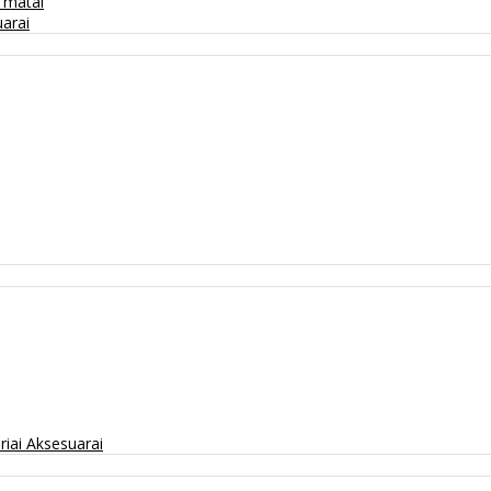
/ matai
arai
riai
Aksesuarai