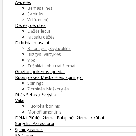
Avižėlės
Bemasalinės
Švininės
Volframinės
Dėžės, dėžutės
Dėžės ledui
Masalų dėžės
Dirbtiniai masalai
Balansyrai, švytuoklės
Blizgės, vartyklės
Vibai
Trišakiai kabliukai žiemai
Grąžtai, peikenos, priedai
Kitos prekės
Meškerėlės, spiningai
Spiningai
Žieminės Meškerytės
Ritės
Seliavų žvejyba
Valai
Fluorokarboninis
Monofilamentinis
Dėklai
Plūdės žiemai
Palapinės žiemai / kūbai
Sargeliai
Aksesuarai
Spiningavimas
Meškerės