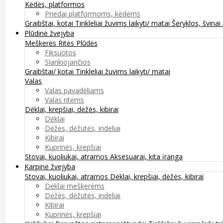
Kėdės, platformos
Priedai platformoms, kėdėms
Graibštai, kotai
Tinkleliai žuvims laikyti/ matai
Šėryklos, švinai
Plūdinė žvejyba
Meškerės
Ritės
Plūdės
Fiksuotos
Slankiojančios
Graibštai/ kotai
Tinkleliai žuvims laikyti/ matai
Valas
Valas pavadėliams
Valas ritėms
Dėklai, krepšiai, dėžės, kibirai
Dėklai
Dėžės, dėžutės, indeliai
Kibirai
Kuprinės, krepšiai
Stovai, kuoliukai, atramos
Aksesuarai, kita įranga
Karpinė žvejyba
Stovai, kuoliukai, atramos
Dėklai, krepšiai, dėžės, kibirai
Dėklai meškerėms
Dėžės, dėžutės, indeliai
Kibirai
Kuprinės, krepšiai