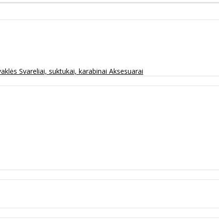
vaklės
Svareliai, suktukai, karabinai
Aksesuarai