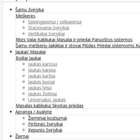
Šamų žvejyba
Meškerės
Spiningavimui / velkiavimui
Stacionariai žvejybai
Vertikaliai žvejybai
Ritės
Valai
Kabliukai
Masalai ir priedai
Paruoštos sistemos
Šamų meškerių laikikliai ir stovai
Plūdės
Priedai sistemoms
K
Jaukai/ Masalai
Boiliai
Jaukai
Jaukas karosui
Jaukas karpiui
Jaukas karšiui
Jaukas kuojai
Jaukas lynui
Jaukas žiobriui
Universalus jaukas
Masalas kabliukui
Skystas priedas
Apranga / Avalynė
Žieminiai kostiumai
Pirštinės žvejybai
Kepurės žvejybai
Žiemai