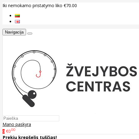
Iki nemokamo pristatymo liko €70.00
Navigacija
Mano paskyra
00
€0
0
Prekių krepšelis tuščias!