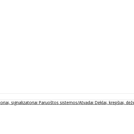
oriai, signalizatoriai
Paruoštos sistemos/Atvadai
Dėklai, krepšiai, dėžė