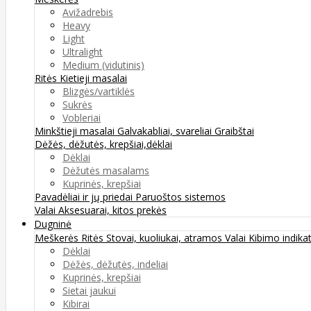
Avižadrebis
Heavy
Light
Ultralight
Medium (vidutinis)
Ritės
Kietieji masalai
Blizgės/vartiklės
Sukrės
Vobleriai
Minkštieji masalai
Galvakabliai, svareliai
Graibštai
Dėžės, dėžutės, krepšiai,dėklai
Dėklai
Dėžutės masalams
Kuprinės, krepšiai
Pavadėliai ir jų priedai
Paruoštos sistemos
Valai
Aksesuarai, kitos prekės
Dugninė
Meškerės
Ritės
Stovai, kuoliukai, atramos
Valai
Kibimo indikat
Dėklai
Dėžės, dėžutės, indeliai
Kuprinės, krepšiai
Sietai jaukui
Kibirai