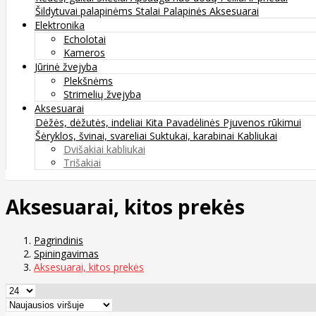
Šildytuvai palapinėms
Stalai
Palapinės
Aksesuarai
Elektronika
Echolotai
Kameros
Jūrinė žvejyba
Plekšnėms
Strimelių žvejyba
Aksesuarai
Dėžės, dėžutės, indeliai
Kita
Pavadėlinės
Pjuvenos rūkimui
Šėryklos, švinai, svareliai
Suktukai, karabinai
Kabliukai
Dvišakiai kabliukai
Trišakiai
Aksesuarai, kitos prekės
Pagrindinis
Spiningavimas
Aksesuarai, kitos prekės