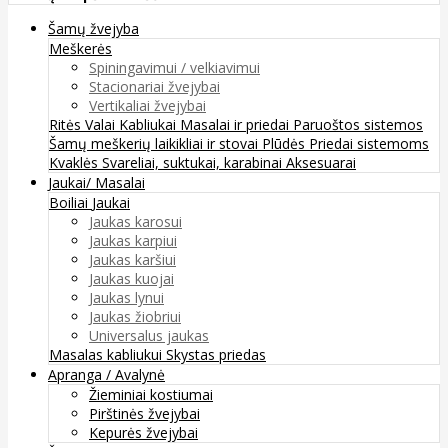
Šamų žvejyba
Meškerės
Spiningavimui / velkiavimui
Stacionariai žvejybai
Vertikaliai žvejybai
Ritės
Valai
Kabliukai
Masalai ir priedai
Paruoštos sistemos
Šamų meškerių laikikliai ir stovai
Plūdės
Priedai sistemoms
Kvaklės
Svareliai, suktukai, karabinai
Aksesuarai
Jaukai/ Masalai
Boiliai
Jaukai
Jaukas karosui
Jaukas karpiui
Jaukas karšiui
Jaukas kuojai
Jaukas lynui
Jaukas žiobriui
Universalus jaukas
Masalas kabliukui
Skystas priedas
Apranga / Avalynė
Žieminiai kostiumai
Pirštinės žvejybai
Kepurės žvejybai