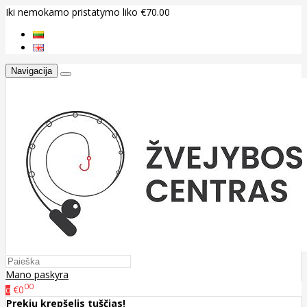
Iki nemokamo pristatymo liko €70.00
Navigacija
Mano paskyra
00
€0
0
Prekių krepšelis tuščias!