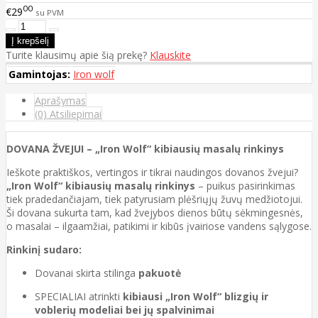
00
€29
su PVM
Turite klausimų apie šią prekę?
Klauskite
Gamintojas:
Iron wolf
Aprašymas
(0) Atsiliepimai
DOVANA ŽVEJUI – „Iron Wolf“ kibiausių masalų rinkinys
Ieškote praktiškos, vertingos ir tikrai naudingos dovanos žvejui?
„Iron Wolf“ kibiausių masalų rinkinys
– puikus pasirinkimas
tiek pradedančiajam, tiek patyrusiam plėšriųjų žuvų medžiotojui.
Ši dovana sukurta tam, kad žvejybos dienos būtų sėkmingesnės,
o masalai – ilgaamžiai, patikimi ir kibūs įvairiose vandens sąlygose.
Rinkinį sudaro:
Dovanai skirta stilinga
pakuotė
SPECIALIAI atrinkti
kibiausi „Iron Wolf“ blizgių ir
voblerių modeliai bei jų spalvinimai