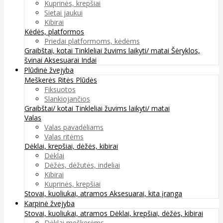
Kuprinės, krepšiai
Sietai jaukui
Kibirai
Kėdės, platformos
Priedai platformoms, kėdėms
Graibštai, kotai
Tinkleliai žuvims laikyti/ matai
Šėryklos,
švinai
Aksesuarai
Indai
Plūdinė žvejyba
Meškerės
Ritės
Plūdės
Fiksuotos
Slankiojančios
Graibštai/ kotai
Tinkleliai žuvims laikyti/ matai
Valas
Valas pavadėliams
Valas ritėms
Dėklai, krepšiai, dėžės, kibirai
Dėklai
Dėžės, dėžutės, indeliai
Kibirai
Kuprinės, krepšiai
Stovai, kuoliukai, atramos
Aksesuarai, kita įranga
Karpinė žvejyba
Stovai, kuoliukai, atramos
Dėklai, krepšiai, dėžės, kibirai
Dėklai meškerėms