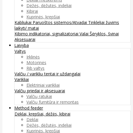
Dėžės, dėžutės, indeliai
Kibirai
Kuprinės, krepšiai
Kabliukai
Paruoštos sistemos/Atvadai
Tinkleliai žuvims
laikyti/ matai
Kibimo indikatoriai, signalizatoriai
Valai
Šėryklos, švinai
Aksesuarai
Laivyba
Valtys
Irklinės
Motorinės
Rib valtys
Valčių / variklių tentai ir uždangalai
Varikliai
Elektriniai varikliai
Valčių priedai ir aksesuarai
Valčių ratukai
Valčių furnitūra ir remontas
Method feeder
Dėklai, krepšiai, dėžės, kibirai
Dėklai
Dėžės, dėžutės, indeliai
Kuprinės, krepšiai