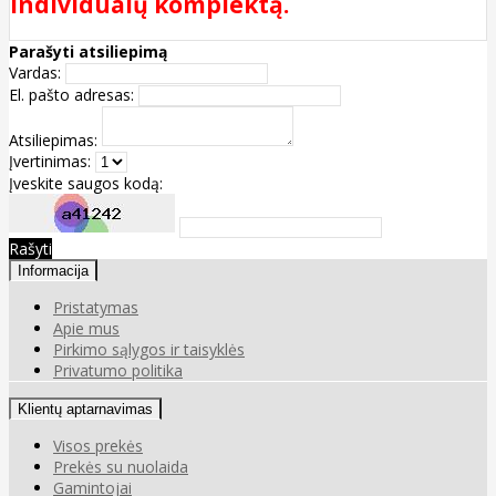
individualų komplektą.
Parašyti atsiliepimą
Vardas:
El. pašto adresas:
Atsiliepimas:
Įvertinimas:
Įveskite saugos kodą:
Rašyti
Informacija
Pristatymas
Apie mus
Pirkimo sąlygos ir taisyklės
Privatumo politika
Klientų aptarnavimas
Visos prekės
Prekės su nuolaida
Gamintojai