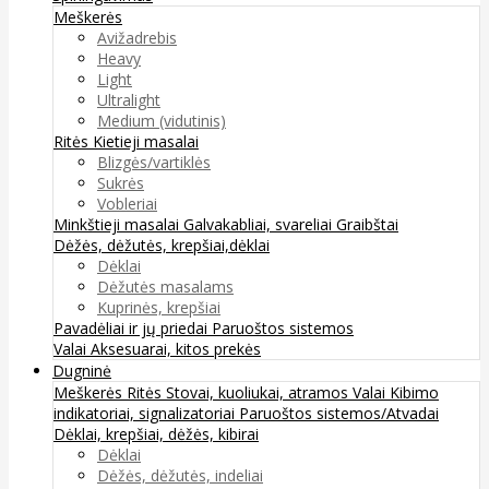
Meškerės
Avižadrebis
Heavy
Light
Ultralight
Medium (vidutinis)
Ritės
Kietieji masalai
Blizgės/vartiklės
Sukrės
Vobleriai
Minkštieji masalai
Galvakabliai, svareliai
Graibštai
Dėžės, dėžutės, krepšiai,dėklai
Dėklai
Dėžutės masalams
Kuprinės, krepšiai
Pavadėliai ir jų priedai
Paruoštos sistemos
Valai
Aksesuarai, kitos prekės
Dugninė
Meškerės
Ritės
Stovai, kuoliukai, atramos
Valai
Kibimo
indikatoriai, signalizatoriai
Paruoštos sistemos/Atvadai
Dėklai, krepšiai, dėžės, kibirai
Dėklai
Dėžės, dėžutės, indeliai