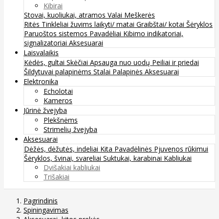
Kibirai
Stovai, kuoliukai, atramos
Valai
Meškerės
Ritės
Tinkleliai žuvims laikyti/ matai
Graibštai/ kotai
Šėryklos
Paruoštos sistemos
Pavadėliai
Kibimo indikatoriai,
signalizatoriai
Aksesuarai
Laisvalaikis
Kėdės, gultai
Skėčiai
Apsauga nuo uodų
Peiliai ir priedai
Šildytuvai palapinėms
Stalai
Palapinės
Aksesuarai
Elektronika
Echolotai
Kameros
Jūrinė žvejyba
Plekšnėms
Strimelių žvejyba
Aksesuarai
Dėžės, dėžutės, indeliai
Kita
Pavadėlinės
Pjuvenos rūkimui
Šėryklos, švinai, svareliai
Suktukai, karabinai
Kabliukai
Dvišakiai kabliukai
Trišakiai
Pagrindinis
Spiningavimas