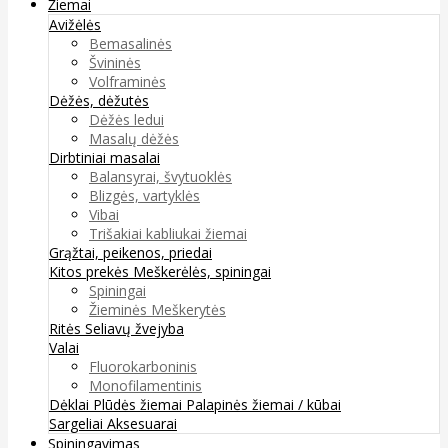
Žiemai
Avižėlės
Bemasalinės
Švininės
Volframinės
Dėžės, dėžutės
Dėžės ledui
Masalų dėžės
Dirbtiniai masalai
Balansyrai, švytuoklės
Blizgės, vartyklės
Vibai
Trišakiai kabliukai žiemai
Grąžtai, peikenos, priedai
Kitos prekės
Meškerėlės, spiningai
Spiningai
Žieminės Meškerytės
Ritės
Seliavų žvejyba
Valai
Fluorokarboninis
Monofilamentinis
Dėklai
Plūdės žiemai
Palapinės žiemai / kūbai
Sargeliai
Aksesuarai
Spiningavimas