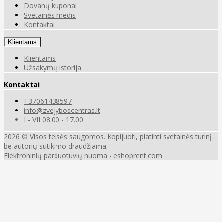
Dovanų kuponai
Svetainės medis
Kontaktai
Klientams
Klientams
Užsakymų istorija
Kontaktai
+37061438597
info@zvejyboscentras.lt
I - VII 08.00 - 17.00
2026 © Visos teisės saugomos. Kopijuoti, platinti svetainės turinį
be autorių sutikimo draudžiama.
Elektroninių parduotuvių nuoma
-
eshoprent.com