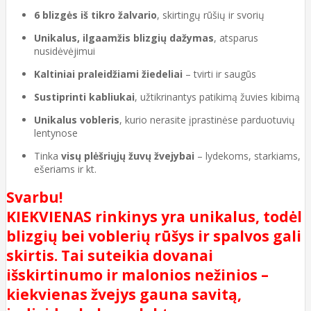
6 blizgės iš tikro žalvario
, skirtingų rūšių ir svorių
Unikalus, ilgaamžis blizgių dažymas
, atsparus
nusidėvėjimui
Kaltiniai praleidžiami žiedeliai
– tvirti ir saugūs
Sustiprinti kabliukai
, užtikrinantys patikimą žuvies kibimą
Unikalus vobleris
, kurio nerasite įprastinėse parduotuvių
lentynose
Tinka
visų plėšriųjų žuvų žvejybai
– lydekoms, starkiams,
ešeriams ir kt.
Svarbu!
KIEKVIENAS rinkinys yra unikalus, todėl
blizgių bei voblerių rūšys ir spalvos gali
skirtis. Tai suteikia dovanai
išskirtinumo ir malonios nežinios –
kiekvienas žvejys gauna savitą,