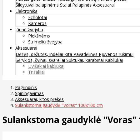
Šildytuvai palapinėms
Stalai
Palapinės
Aksesuarai
Elektronika
Echolotai
Kameros
Jūrinė žvejyba
Plekšnėms
Strimelių žvejyba
Aksesuarai
Dėžės, dėžutės, indeliai
Kita
Pavadėlinės
Pjuvenos rūkimui
Šėryklos, švinai, svareliai
Suktukai, karabinai
Kabliukai
Dvišakiai kabliukai
Trišakiai
Pagrindinis
Spiningavimas
Aksesuarai, kitos prekės
Sulankstoma gaudyklė "Voras" 100x100 cm
Sulankstoma gaudyklė "Voras"