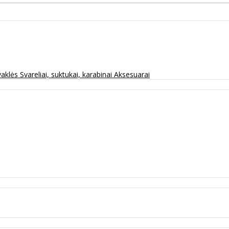
vaklės
Svareliai, suktukai, karabinai
Aksesuarai