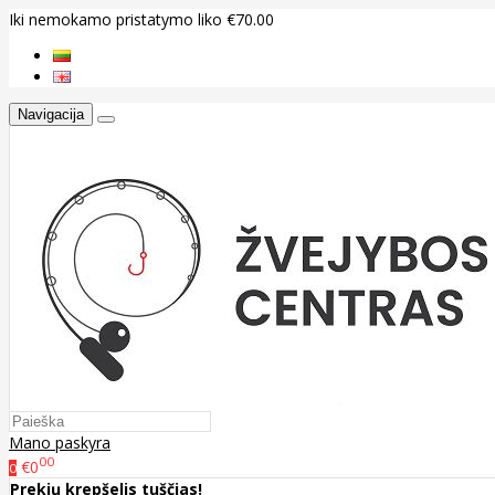
Iki nemokamo pristatymo liko €70.00
Navigacija
Mano paskyra
00
€0
0
Prekių krepšelis tuščias!