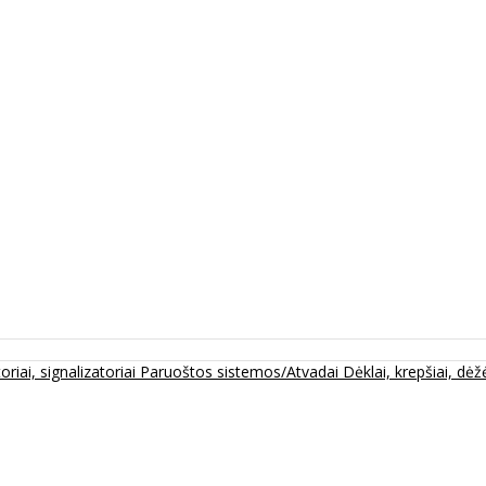
oriai, signalizatoriai
Paruoštos sistemos/Atvadai
Dėklai, krepšiai, dėžė