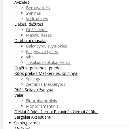
Avižėlės
Bemasalinės
Švininės
Volframinės
Dėžės, dėžutės
Dėžės ledui
Masalų dėžės
Dirbtiniai masalai
Balansyrai, švytuoklės
Blizgės, vartyklės
Vibai
Trišakiai kabliukai žiemai
Grąžtai, peikenos, priedai
Kitos prekės
Meškerėlės, spiningai
Spiningai
Žieminės Meškerytės
Ritės
Seliavų žvejyba
Valai
Fluorokarboninis
Monofilamentinis
Dėklai
Plūdės žiemai
Palapinės žiemai / kūbai
Sargeliai
Aksesuarai
Spiningavimas
Meškerės