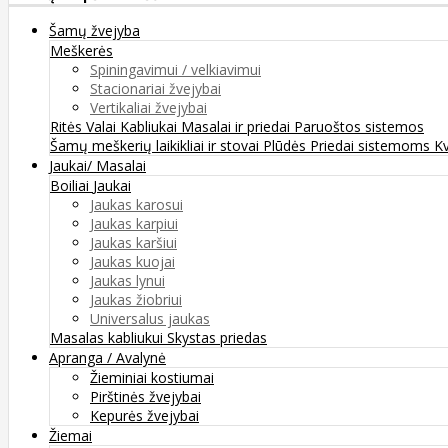
Šamų žvejyba
Meškerės
Spiningavimui / velkiavimui
Stacionariai žvejybai
Vertikaliai žvejybai
Ritės
Valai
Kabliukai
Masalai ir priedai
Paruoštos sistemos
Šamų meškerių laikikliai ir stovai
Plūdės
Priedai sistemoms
K
Jaukai/ Masalai
Boiliai
Jaukai
Jaukas karosui
Jaukas karpiui
Jaukas karšiui
Jaukas kuojai
Jaukas lynui
Jaukas žiobriui
Universalus jaukas
Masalas kabliukui
Skystas priedas
Apranga / Avalynė
Žieminiai kostiumai
Pirštinės žvejybai
Kepurės žvejybai
Žiemai