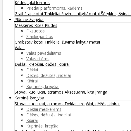
Kėdės, platformos
Priedai platformoms, kėdėms
Graibštai, kotai
Tinkleliai žuvims laikyti/ matai
Šėryklos, švinai
Plūdinė žvejyba
Meškerės
Ritės
Plūdės
Fiksuotos
Slankiojančios
Graibštai/ kotai
Tinkleliai žuvims laikyti/ matai
Valas
Valas pavadėliams
Valas ritėms
Dėklai, krepšiai, dėžės, kibirai
Dėklai
Dėžės, dėžutės, indeliai
Kibirai
Kuprinės, krepšiai
Stovai, kuoliukai, atramos
Aksesuarai, kita įranga
Karpinė žvejyba
Stovai, kuoliukai, atramos
Dėklai, krepšiai, dėžės, kibirai
Dėklai meškerėms
Dėžės, dėžutės, indeliai
Kibirai
Kuprinės, krepšiai