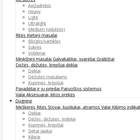
Avižadrebis
Heavy
Light
Ultralight
Medium (vidutinis)
Ritės
Kietieji masalai
Blizgės/vartiklės
Sukrės
Vobleriai
Minkštieji masalai
Galvakabliai, svareliai
Graibštai
Dėžės, dėžutės, krepšiai,dėklai
Dėklai
Dėžutės masalams
Kuprinės, krepšiai
Pavadėliai ir jų priedai
Paruoštos sistemos
Valai
Aksesuarai, kitos prekės
Dugninė
Meškerės
Ritės
Stovai, kuoliukai, atramos
Valai
Kibimo indikat
Dėklai
Dėžės, dėžutės, indeliai
Kuprinės, krepšiai
Sietai jaukui
Kibirai