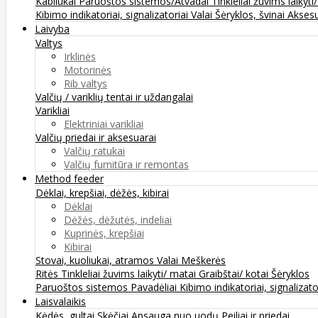
Kabliukai
Paruoštos sistemos/Atvadai
Tinkleliai žuvims laikyti
Kibimo indikatoriai, signalizatoriai
Valai
Šėryklos, švinai
Aksesu
Laivyba
Valtys
Irklinės
Motorinės
Rib valtys
Valčių / variklių tentai ir uždangalai
Varikliai
Elektriniai varikliai
Valčių priedai ir aksesuarai
Valčių ratukai
Valčių furnitūra ir remontas
Method feeder
Dėklai, krepšiai, dėžės, kibirai
Dėklai
Dėžės, dėžutės, indeliai
Kuprinės, krepšiai
Kibirai
Stovai, kuoliukai, atramos
Valai
Meškerės
Ritės
Tinkleliai žuvims laikyti/ matai
Graibštai/ kotai
Šėryklos
Paruoštos sistemos
Pavadėliai
Kibimo indikatoriai, signalizato
Laisvalaikis
Kėdės, gultai
Skėčiai
Apsauga nuo uodų
Peiliai ir priedai