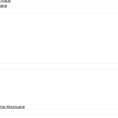
/ matai
arai
riai
Aksesuarai