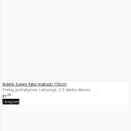
Ruletė žuvies ilgiui matuoti 150cm
Prekių pristatymas Lietuvoje: 2-5 darbo dienos ..
20
€1
Į krepšelį