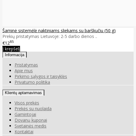
Šaminė sistemėlė naktiniams sliekams su barškučiu (50 g)
Prekių pristatymas Lietuvoje: 2-5 darbo dienos ..
85
€12
Į krepšelį
Informacija
Pristatymas
Apie mus
Pirkimo sąlygos ir taisyklės
Privatumo politika
Klientų aptarnavimas
Visos prekės
Prekės su nuolaida
Gamintojai
Dovanų kuponai
Svetainės medis
Kontaktai