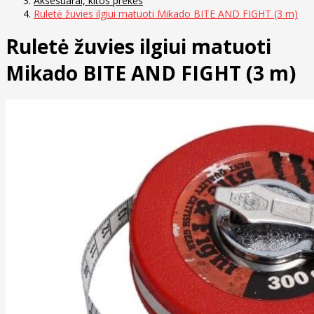
Aksesuarai, kitos prekės
Ruletė žuvies ilgiui matuoti Mikado BITE AND FIGHT (3 m)
Ruletė žuvies ilgiui matuoti
Mikado BITE AND FIGHT (3 m)