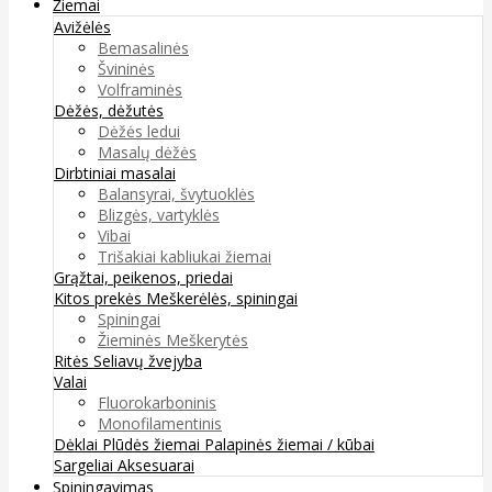
Žiemai
Avižėlės
Bemasalinės
Švininės
Volframinės
Dėžės, dėžutės
Dėžės ledui
Masalų dėžės
Dirbtiniai masalai
Balansyrai, švytuoklės
Blizgės, vartyklės
Vibai
Trišakiai kabliukai žiemai
Grąžtai, peikenos, priedai
Kitos prekės
Meškerėlės, spiningai
Spiningai
Žieminės Meškerytės
Ritės
Seliavų žvejyba
Valai
Fluorokarboninis
Monofilamentinis
Dėklai
Plūdės žiemai
Palapinės žiemai / kūbai
Sargeliai
Aksesuarai
Spiningavimas