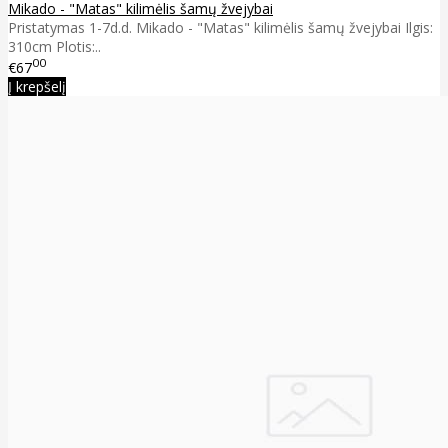
Mikado - "Matas" kilimėlis šamų žvejybai
Pristatymas 1-7d.d. Mikado - "Matas" kilimėlis šamų žvejybai Ilgis:
310cm Plotis:..
00
€67
Į krepšelį