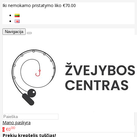
Iki nemokamo pristatymo liko €70.00
Navigacija
Mano paskyra
00
€0
0
Prekių krepšelis tuščias!