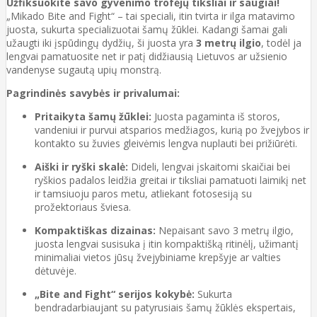
Užfiksuokite savo gyvenimo trofėjų tiksliai ir saugiai!
„Mikado Bite and Fight“ – tai speciali, itin tvirta ir ilga matavimo
juosta, sukurta specializuotai šamų žūklei. Kadangi šamai gali
užaugti iki įspūdingų dydžių, ši juosta yra
3 metrų ilgio
, todėl ja
lengvai pamatuosite net ir patį didžiausią Lietuvos ar užsienio
vandenyse sugautą upių monstrą.
Pagrindinės savybės ir privalumai:
Pritaikyta šamų žūklei:
Juosta pagaminta iš storos,
vandeniui ir purvui atsparios medžiagos, kurią po žvejybos ir
kontakto su žuvies gleivėmis lengva nuplauti bei prižiūrėti.
Aiški ir ryški skalė:
Dideli, lengvai įskaitomi skaičiai bei
ryškios padalos leidžia greitai ir tiksliai pamatuoti laimikį net
ir tamsiuoju paros metu, atliekant fotosesiją su
prožektoriaus šviesa.
Kompaktiškas dizainas:
Nepaisant savo 3 metrų ilgio,
juosta lengvai susisuka į itin kompaktišką ritinėlį, užimantį
minimaliai vietos jūsų žvejybiniame krepšyje ar valties
dėtuvėje.
„Bite and Fight“ serijos kokybė:
Sukurta
bendradarbiaujant su patyrusiais šamų žūklės ekspertais,