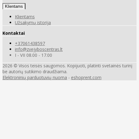
Klientams
Klientams
Užsakymų istorija
Kontaktai
+37061438597
info@zvejyboscentras.lt
I - VII 08.00 - 17.00
2026 © Visos teisės saugomos. Kopijuoti, platinti svetainės turinį
be autorių sutikimo draudžiama.
Elektroninių parduotuvių nuoma
-
eshoprent.com