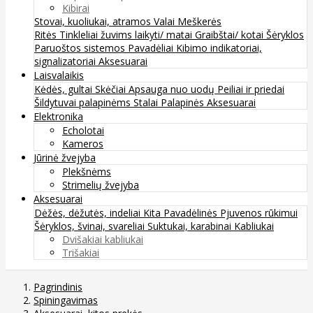
Kibirai
Stovai, kuoliukai, atramos
Valai
Meškerės
Ritės
Tinkleliai žuvims laikyti/ matai
Graibštai/ kotai
Šėryklos
Paruoštos sistemos
Pavadėliai
Kibimo indikatoriai,
signalizatoriai
Aksesuarai
Laisvalaikis
Kėdės, gultai
Skėčiai
Apsauga nuo uodų
Peiliai ir priedai
Šildytuvai palapinėms
Stalai
Palapinės
Aksesuarai
Elektronika
Echolotai
Kameros
Jūrinė žvejyba
Plekšnėms
Strimelių žvejyba
Aksesuarai
Dėžės, dėžutės, indeliai
Kita
Pavadėlinės
Pjuvenos rūkimui
Šėryklos, švinai, svareliai
Suktukai, karabinai
Kabliukai
Dvišakiai kabliukai
Trišakiai
Pagrindinis
Spiningavimas