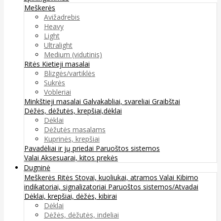
Meškerės
Avižadrebis
Heavy
Light
Ultralight
Medium (vidutinis)
Ritės
Kietieji masalai
Blizgės/vartiklės
Sukrės
Vobleriai
Minkštieji masalai
Galvakabliai, svareliai
Graibštai
Dėžės, dėžutės, krepšiai,dėklai
Dėklai
Dėžutės masalams
Kuprinės, krepšiai
Pavadėliai ir jų priedai
Paruoštos sistemos
Valai
Aksesuarai, kitos prekės
Dugninė
Meškerės
Ritės
Stovai, kuoliukai, atramos
Valai
Kibimo
indikatoriai, signalizatoriai
Paruoštos sistemos/Atvadai
Dėklai, krepšiai, dėžės, kibirai
Dėklai
Dėžės, dėžutės, indeliai