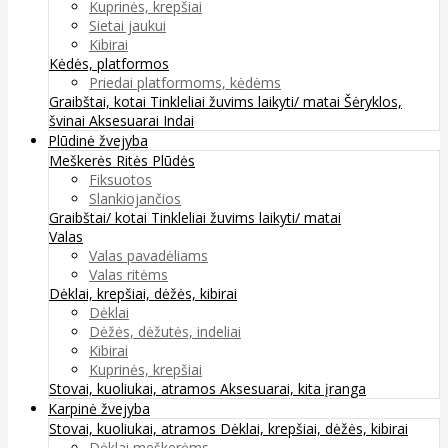
Kuprinės, krepšiai
Sietai jaukui
Kibirai
Kėdės, platformos
Priedai platformoms, kėdėms
Graibštai, kotai
Tinkleliai žuvims laikyti/ matai
Šėryklos,
švinai
Aksesuarai
Indai
Plūdinė žvejyba
Meškerės
Ritės
Plūdės
Fiksuotos
Slankiojančios
Graibštai/ kotai
Tinkleliai žuvims laikyti/ matai
Valas
Valas pavadėliams
Valas ritėms
Dėklai, krepšiai, dėžės, kibirai
Dėklai
Dėžės, dėžutės, indeliai
Kibirai
Kuprinės, krepšiai
Stovai, kuoliukai, atramos
Aksesuarai, kita įranga
Karpinė žvejyba
Stovai, kuoliukai, atramos
Dėklai, krepšiai, dėžės, kibirai
Dėklai meškerėms