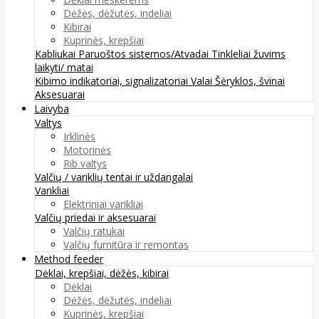
Dėžės, dėžutės, indeliai
Kibirai
Kuprinės, krepšiai
Kabliukai
Paruoštos sistemos/Atvadai
Tinkleliai žuvims
laikyti/ matai
Kibimo indikatoriai, signalizatoriai
Valai
Šėryklos, švinai
Aksesuarai
Laivyba
Valtys
Irklinės
Motorinės
Rib valtys
Valčių / variklių tentai ir uždangalai
Varikliai
Elektriniai varikliai
Valčių priedai ir aksesuarai
Valčių ratukai
Valčių furnitūra ir remontas
Method feeder
Dėklai, krepšiai, dėžės, kibirai
Dėklai
Dėžės, dėžutės, indeliai
Kuprinės, krepšiai