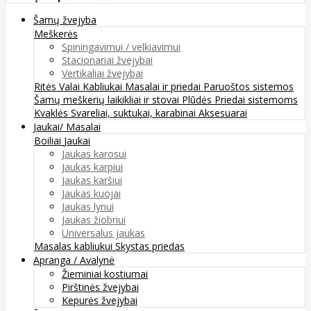
Šamų žvejyba
Meškerės
Spiningavimui / velkiavimui
Stacionariai žvejybai
Vertikaliai žvejybai
Ritės
Valai
Kabliukai
Masalai ir priedai
Paruoštos sistemos
Šamų meškerių laikikliai ir stovai
Plūdės
Priedai sistemoms
Kvaklės
Svareliai, suktukai, karabinai
Aksesuarai
Jaukai/ Masalai
Boiliai
Jaukai
Jaukas karosui
Jaukas karpiui
Jaukas karšiui
Jaukas kuojai
Jaukas lynui
Jaukas žiobriui
Universalus jaukas
Masalas kabliukui
Skystas priedas
Apranga / Avalynė
Žieminiai kostiumai
Pirštinės žvejybai
Kepurės žvejybai