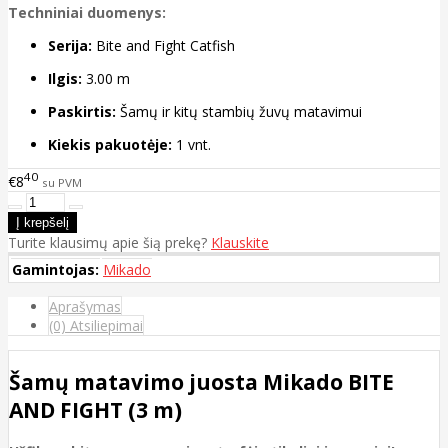
Techniniai duomenys:
Serija:
Bite and Fight Catfish
Ilgis:
3.00 m
Paskirtis:
Šamų ir kitų stambių žuvų matavimui
Kiekis pakuotėje:
1 vnt.
40
€8
su PVM
Turite klausimų apie šią prekę?
Klauskite
Gamintojas:
Mikado
Aprašymas
(0) Atsiliepimai
Šamų matavimo juosta Mikado BITE
AND FIGHT (3 m)