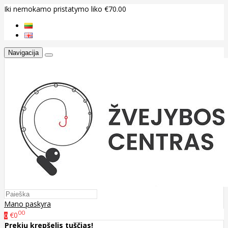
Iki nemokamo pristatymo liko €70.00
Navigacija
Mano paskyra
00
€0
0
Prekių krepšelis tuščias!