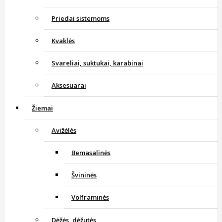
Priedai sistemoms
Kvaklės
Svareliai, suktukai, karabinai
Aksesuarai
Žiemai
Avižėlės
Bemasalinės
Švininės
Volframinės
Dėžės, dėžutės