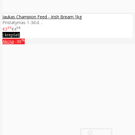
Jaukas Champion Feed - Irish Bream 1kg
Pristatymas 1-3d.d. ..
49
98
€3
€4
Į krepšelį
%
Akcija
-30