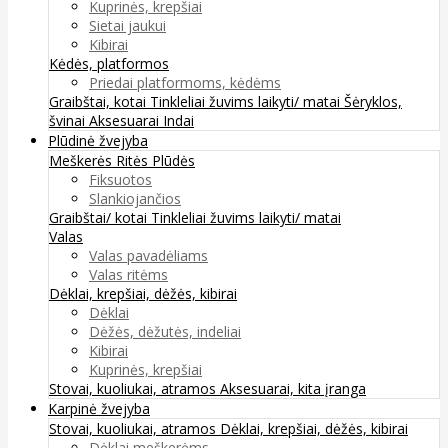
Kuprinės, krepšiai
Sietai jaukui
Kibirai
Kėdės, platformos
Priedai platformoms, kėdėms
Graibštai, kotai
Tinkleliai žuvims laikyti/ matai
Šėryklos,
švinai
Aksesuarai
Indai
Plūdinė žvejyba
Meškerės
Ritės
Plūdės
Fiksuotos
Slankiojančios
Graibštai/ kotai
Tinkleliai žuvims laikyti/ matai
Valas
Valas pavadėliams
Valas ritėms
Dėklai, krepšiai, dėžės, kibirai
Dėklai
Dėžės, dėžutės, indeliai
Kibirai
Kuprinės, krepšiai
Stovai, kuoliukai, atramos
Aksesuarai, kita įranga
Karpinė žvejyba
Stovai, kuoliukai, atramos
Dėklai, krepšiai, dėžės, kibirai
Dėklai meškerėms