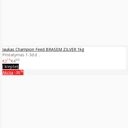
Jaukas Champion Feed BRASEM ZILVER 1kg
Pristatymas 1-3d.d. ..
15
50
€3
€4
Į krepšelį
%
Akcija
-30