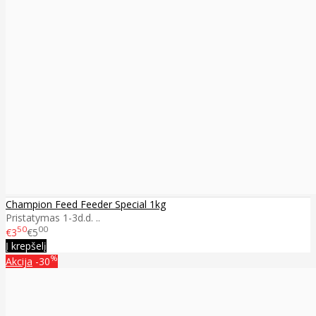
Champion Feed Feeder Special 1kg
Pristatymas 1-3d.d. ..
50
00
€3
€5
Į krepšelį
%
Akcija
-30