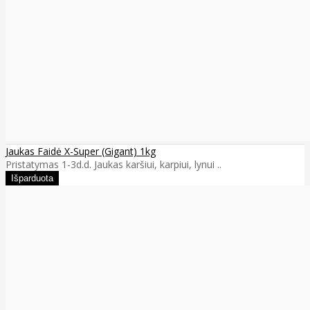
Jaukas Faidė X-Super (Gigant) 1kg
Pristatymas 1-3d.d. Jaukas karšiui, karpiui, lynui ..