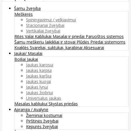
Šamų žvejyba
Meškerės
Spiningavimui / velkiavimui
Stacionariai žvejybai
Vertikaliai žvejybai
Ritės
Valai
Kabliukai
Masalai ir priedai
Paruoštos sistemos
Šamų meškerių laikikliai ir stovai
Plūdės
Priedai sistemoms
Kvaklės
Svareliai, suktukai, karabinai
Aksesuarai
Jaukai/ Masalai
Boiliai
Jaukai
Jaukas karosui
Jaukas karpiui
Jaukas karšiui
Jaukas kuojai
Jaukas lynui
Jaukas žiobriui
Universalus jaukas
Masalas kabliukui
Skystas priedas
Apranga / Avalynė
Žieminiai kostiumai
Pirštinės žvejybai
Kepurės žvejybai