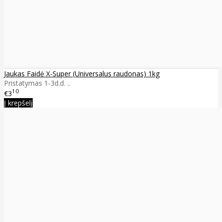
Jaukas Faidė X-Super (Universalus raudonas) 1kg
Pristatymas 1-3d.d. ..
10
€3
Į krepšelį