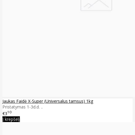
Jaukas Faidė X-Super (Universalus tamsus) 1kg
Pristatymas 1-3d.d. ..
10
€3
Į krepšelį