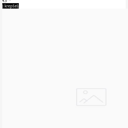
€3
Į krepšelį