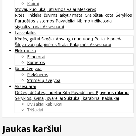
Kibirai
Stovai, kuoliukai, atramos
Valai
Meškerės
Ritės
Tinkleliai žuvims laikyti/ matai
Graibštai/ kotai
Šėryklos
Paruoštos sistemos
Pavadėliai
Kibimo indikatoriai,
signalizatoriai
Aksesuarai
Laisvalaikis
Kėdės, gultai
Skėčiai
Apsauga nuo uodų
Peiliai ir priedai
Šildytuvai palapinėms
Stalai
Palapinės
Aksesuarai
Elektronika
Echolotai
Kameros
Jūrinė žvejyba
Plekšnėms
Strimelių žvejyba
Aksesuarai
Dėžės, dėžutės, indeliai
Kita
Pavadėlinės
Pjuvenos rūkimui
Šėryklos, švinai, svareliai
Suktukai, karabinai
Kabliukai
Dvišakiai kabliukai
Trišakiai
Jaukas karšiui