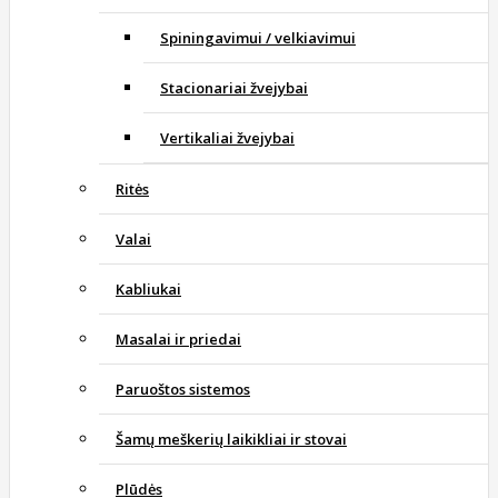
Spiningavimui / velkiavimui
Stacionariai žvejybai
Vertikaliai žvejybai
Ritės
Valai
Kabliukai
Masalai ir priedai
Paruoštos sistemos
Šamų meškerių laikikliai ir stovai
Plūdės