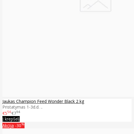
Jaukas Champion Feed Wonder Black 2 kg
Pristatymas 1-3d.d. ..
56
94
€5
€7
Į krepšelį
%
Akcija
-30