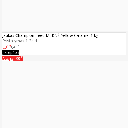
Jaukas Champion Feed MEKNĖ Yellow Caramel 1 kg
Pristatymas 1-3d.d. ..
49
98
€3
€4
Į krepšelį
%
Akcija
-30