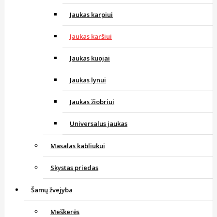
Jaukas karpiui
Jaukas karšiui
Jaukas kuojai
Jaukas lynui
Jaukas žiobriui
Universalus jaukas
Masalas kabliukui
Skystas priedas
Šamų žvejyba
Meškerės