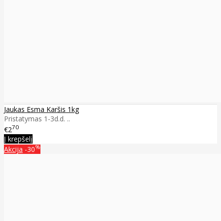
Jaukas Esma Karšis 1kg
Pristatymas 1-3d.d. ..
70
€2
Į krepšelį
%
Akcija
-30