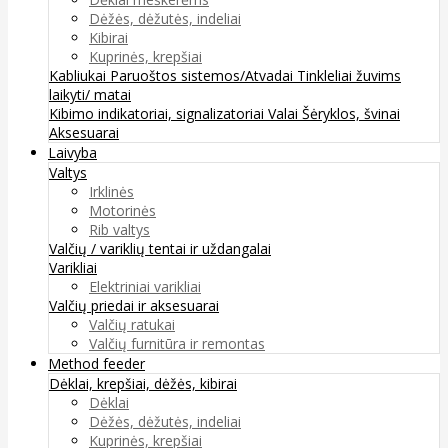
Dėžės, dėžutės, indeliai
Kibirai
Kuprinės, krepšiai
Kabliukai
Paruoštos sistemos/Atvadai
Tinkleliai žuvims
laikyti/ matai
Kibimo indikatoriai, signalizatoriai
Valai
Šėryklos, švinai
Aksesuarai
Laivyba
Valtys
Irklinės
Motorinės
Rib valtys
Valčių / variklių tentai ir uždangalai
Varikliai
Elektriniai varikliai
Valčių priedai ir aksesuarai
Valčių ratukai
Valčių furnitūra ir remontas
Method feeder
Dėklai, krepšiai, dėžės, kibirai
Dėklai
Dėžės, dėžutės, indeliai
Kuprinės, krepšiai