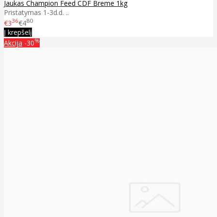
Jaukas Champion Feed CDF Breme 1kg
Pristatymas 1-3d.d. ..
36
80
€3
€4
Į krepšelį
%
Akcija
-30