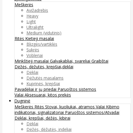
Meškerės
Avižadrebis
Heavy
Light
Ultralight
Medium (vidutinis)
Ritės
Kietieji masalai
Blizgės/vartiklės
Sukrės
Vobleriai
Minkštieji masalai
Galvakabliai, svareliai
Graibštai
Dėžės, dėžutės, krepšiai,dėklai
Dėklai
Dėžutės masalams
Kuprinės, krepšiai
Pavadėliai ir jų priedai
Paruoštos sistemos
Valai
Aksesuarai, kitos prekės
Dugninė
Meškerės
Ritės
Stovai, kuoliukai, atramos
Valai
Kibimo
indikatoriai, signalizatoriai
Paruoštos sistemos/Atvadai
Dėklai, krepšiai, dėžės, kibirai
Dėklai
Dėžės, dėžutės, indeliai