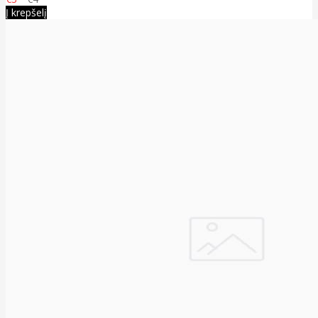
Į krepšelį