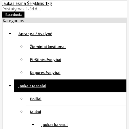
Jaukas Esma Šėryklinis 1kg
Pristatymas 1-3d.d. ..
Kategorijos
Apranga / Avalynė
Žieminiai kostiumai
Pirštinės žvejybai
Kepurės žvejybai
Jaukai/ Masalai
Boiliai
Jaukai
Jaukas karosui