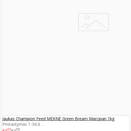
Jaukas Champion Feed MEKNĖ Green Bream Marcipan 1kg
Pristastymas 1-3d.d. ..
49
98
€3
€4