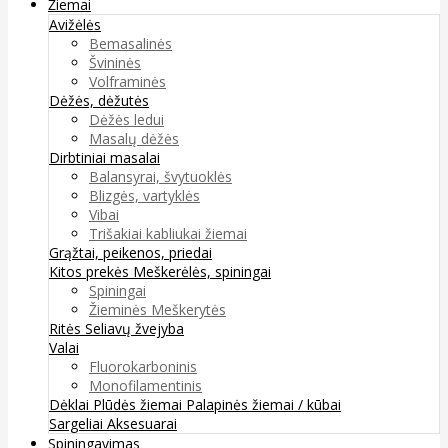
Žiemai
Avižėlės
Bemasalinės
Švininės
Volframinės
Dėžės, dėžutės
Dėžės ledui
Masalų dėžės
Dirbtiniai masalai
Balansyrai, švytuoklės
Blizgės, vartyklės
Vibai
Trišakiai kabliukai žiemai
Grąžtai, peikenos, priedai
Kitos prekės
Meškerėlės, spiningai
Spiningai
Žieminės Meškerytės
Ritės
Seliavų žvejyba
Valai
Fluorokarboninis
Monofilamentinis
Dėklai
Plūdės žiemai
Palapinės žiemai / kūbai
Sargeliai
Aksesuarai
Spiningavimas