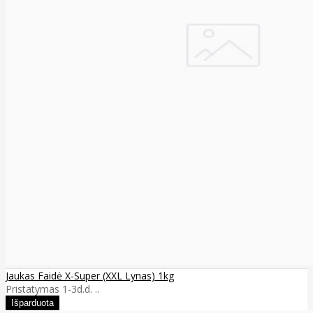
Jaukas Faidė X-Super (XXL Lynas) 1kg
Pristatymas 1-3d.d. ..