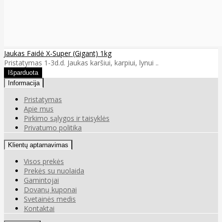
Jaukas Faidė X-Super (Gigant) 1kg
Pristatymas 1-3d.d. Jaukas karšiui, karpiui, lynui ..
Informacija
Pristatymas
Apie mus
Pirkimo sąlygos ir taisyklės
Privatumo politika
Klientų aptarnavimas
Visos prekės
Prekės su nuolaida
Gamintojai
Dovanų kuponai
Svetainės medis
Kontaktai