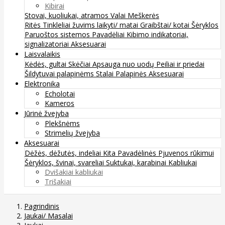
Kibirai
Stovai, kuoliukai, atramos
Valai
Meškerės
Ritės
Tinkleliai žuvims laikyti/ matai
Graibštai/ kotai
Šėryklos
Paruoštos sistemos
Pavadėliai
Kibimo indikatoriai,
signalizatoriai
Aksesuarai
Laisvalaikis
Kėdės, gultai
Skėčiai
Apsauga nuo uodų
Peiliai ir priedai
Šildytuvai palapinėms
Stalai
Palapinės
Aksesuarai
Elektronika
Echolotai
Kameros
Jūrinė žvejyba
Plekšnėms
Strimelių žvejyba
Aksesuarai
Dėžės, dėžutės, indeliai
Kita
Pavadėlinės
Pjuvenos rūkimui
Šėryklos, švinai, svareliai
Suktukai, karabinai
Kabliukai
Dvišakiai kabliukai
Trišakiai
Pagrindinis
Jaukai/ Masalai