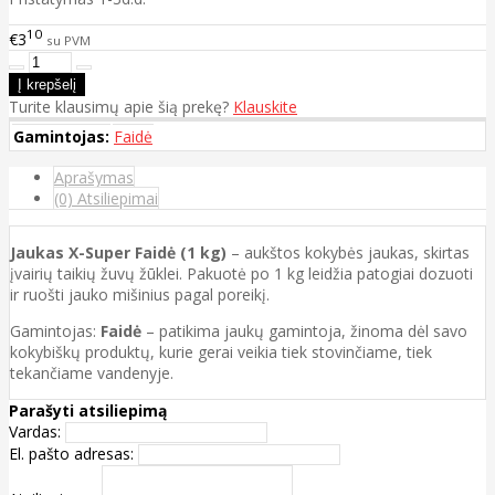
10
€3
su PVM
Turite klausimų apie šią prekę?
Klauskite
Gamintojas:
Faidė
Aprašymas
(0) Atsiliepimai
Jaukas X-Super Faidė (1 kg)
– aukštos kokybės jaukas, skirtas
įvairių taikių žuvų žūklei. Pakuotė po 1 kg leidžia patogiai dozuoti
ir ruošti jauko mišinius pagal poreikį.
Gamintojas:
Faidė
– patikima jaukų gamintoja, žinoma dėl savo
kokybiškų produktų, kurie gerai veikia tiek stovinčiame, tiek
tekančiame vandenyje.
Parašyti atsiliepimą
Vardas:
El. pašto adresas: