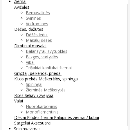
Žiemai
Avižėlės
Bemasalinės
Švininės
Volframinės
Dėžės, dėžutės
Dėžės ledui
Masalų dėžės
Dirbtiniai masalai
Balansyrai, švytuoklės
Blizgės, vartyklės
Vibai
Trišakiai kabliukai žiemai
Grąžtai, peikenos, priedai
Kitos prekės
Meškerėlės, spiningai
Spiningai
Žieminės Meškerytės
Ritės
Seliavų žvejyba
Valai
Fluorokarboninis
Monofilamentinis
Dėklai
Plūdės žiemai
Palapinės žiemai / kūbai
Sargeliai
Aksesuarai
Spiningavimas