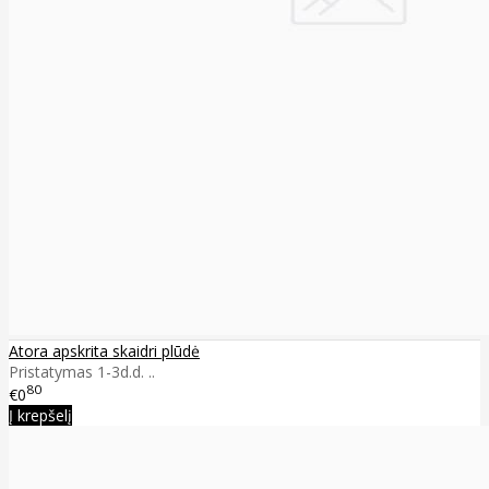
Atora apskrita skaidri plūdė
Pristatymas 1-3d.d. ..
80
€0
Į krepšelį