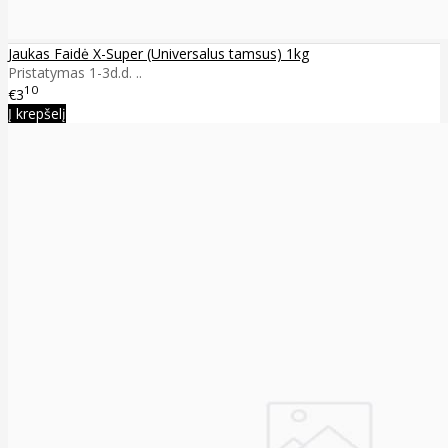
Jaukas Faidė X-Super (Universalus tamsus) 1kg
Pristatymas 1-3d.d. ..
10
€3
Į krepšelį