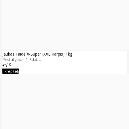
Jaukas Faidė X-Super (XXL Karpis) 1kg
Pristatymas 1-3d.d. ..
10
€3
Į krepšelį