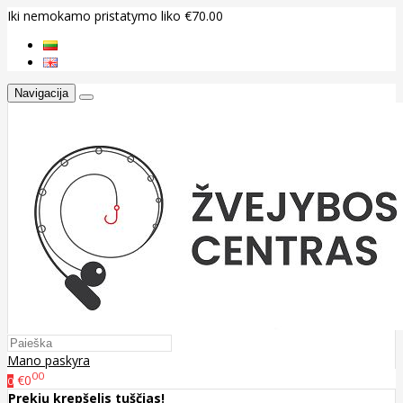
Iki nemokamo pristatymo liko €70.00
Navigacija
Mano paskyra
00
€0
0
Prekių krepšelis tuščias!