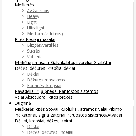
Meškerės
Avižadrebis
Heavy
Light
Ultralight
Medium (vidutinis)
Ritės
Kietieji masalai
Blizgės/vartiklės
Sukrės
Vobleriai
Minkštieji masalai
Galvakabliai, svareliai
Graibštai
Dėžės, dėžutės, krepšiai,dėklai
Dėklai
Dėžutės masalams
Kuprinės, krepšiai
Pavadėliai ir jų priedai
Paruoštos sistemos
Valai
Aksesuarai, kitos prekės
Dugninė
Meškerės
Ritės
Stovai, kuoliukai, atramos
Valai
Kibimo
indikatoriai, signalizatoriai
Paruoštos sistemos/Atvadai
Dėklai, krepšiai, dėžės, kibirai
Dėklai
Dėžės, dėžutės, indeliai