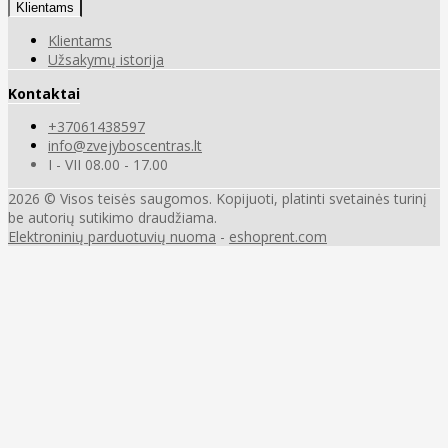
Klientams
Klientams
Užsakymų istorija
Kontaktai
+37061438597
info@zvejyboscentras.lt
I - VII 08.00 - 17.00
2026 © Visos teisės saugomos. Kopijuoti, platinti svetainės turinį
be autorių sutikimo draudžiama.
Elektroninių parduotuvių nuoma
-
eshoprent.com