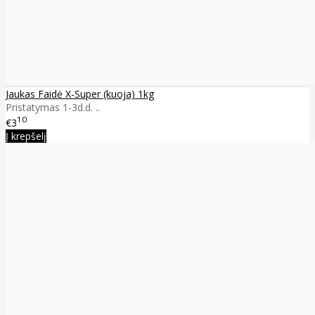
Jaukas Faidė X-Super (kuoja) 1kg
Pristatymas 1-3d.d. ..
10
€3
Į krepšelį