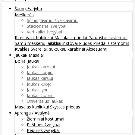
Šamų žvejyba
Meškerės
Spiningavimui / velkiavimui
Stacionariai žvejybai
Vertikaliai žvejybai
Ritės
Valai
Kabliukai
Masalai ir priedai
Paruoštos sistemos
Šamų meškerių laikikliai ir stovai
Plūdės
Priedai sistemoms
Kvaklės
Svareliai, suktukai, karabinai
Aksesuarai
Jaukai/ Masalai
Boiliai
Jaukai
Jaukas karosui
Jaukas karpiui
Jaukas karšiui
Jaukas kuojai
Jaukas lynui
Jaukas žiobriui
Universalus jaukas
Masalas kabliukui
Skystas priedas
Apranga / Avalynė
Žieminiai kostiumai
Pirštinės žvejybai
Kepurės žvejybai