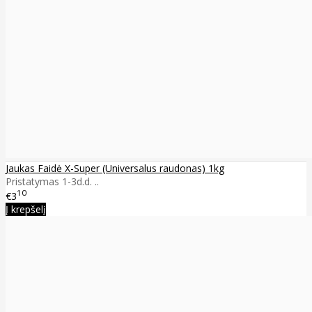
Jaukas Faidė X-Super (Universalus raudonas) 1kg
Pristatymas 1-3d.d. ..
10
€3
Į krepšelį