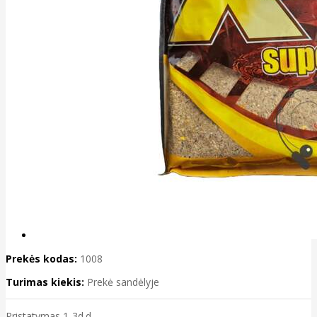
Prekės kodas:
1008
Turimas kiekis:
Prekė sandėlyje
Pristatymas 1-3d.d.