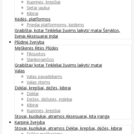
Kuprinės, krepšiai
Sietai jaukui
Kibirai
Kėdės, platformos
Priedai platformoms, kėdėms
Graibštai, kotai
Tinkleliai žuvims laikyti/ matai
Šėryklos,
švinai
Aksesuarai
Indai
Plūdinė žvejyba
Meškerės
Ritės
Plūdės
Fiksuotos
Slankiojančios
Graibštai/ kotai
Tinkleliai žuvims laikyti/ matai
Valas
Valas pavadėliams
Valas ritėms
Dėklai, krepšiai, dėžės, kibirai
Dėklai
Dėžės, dėžutės, indeliai
Kibirai
Kuprinės, krepšiai
Stovai, kuoliukai, atramos
Aksesuarai, kita įranga
Karpinė žvejyba
Stovai, kuoliukai, atramos
Dėklai, krepšiai, dėžės, kibirai
Dėklai meškerėms