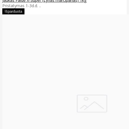
Jaukas Faidė X-Super (Lynas marcipanas) 1kg
Pristatymas 1-3d.d. ..