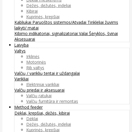
Dėžės, dėžutės, indeliai
Kibirai
Kuprinės, krepšiai
Kabliukai
Paruoštos sistemos/Atvadai
Tinkleliai žuvims
laikyti/ matai
Kibimo indikatoriai, signalizatoriai
Valai
Šėryklos, švinai
Aksesuarai
Laivyba
Valtys
Irklinės
Motorinės
Rib valtys
Valčių / variklių tentai ir uždangalai
Varikliai
Elektriniai varikliai
Valčių priedai ir aksesuarai
Valčių ratukai
Valčių furnitūra ir remontas
Method feeder
Dėklai, krepšiai, dėžės, kibirai
Dėklai
Dėžės, dėžutės, indeliai
Kuprinės, krepšiai