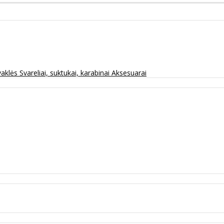
vaklės
Svareliai, suktukai, karabinai
Aksesuarai