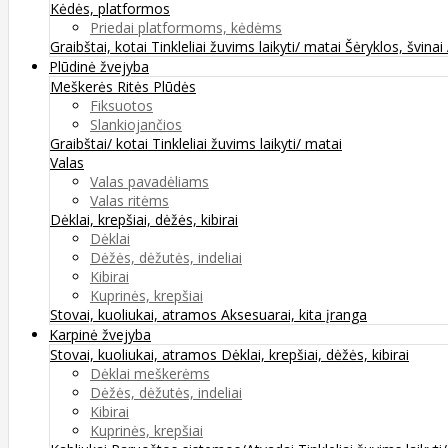
Kėdės, platformos
Priedai platformoms, kėdėms
Graibštai, kotai
Tinkleliai žuvims laikyti/ matai
Šėryklos, švinai
Plūdinė žvejyba
Meškerės
Ritės
Plūdės
Fiksuotos
Slankiojančios
Graibštai/ kotai
Tinkleliai žuvims laikyti/ matai
Valas
Valas pavadėliams
Valas ritėms
Dėklai, krepšiai, dėžės, kibirai
Dėklai
Dėžės, dėžutės, indeliai
Kibirai
Kuprinės, krepšiai
Stovai, kuoliukai, atramos
Aksesuarai, kita įranga
Karpinė žvejyba
Stovai, kuoliukai, atramos
Dėklai, krepšiai, dėžės, kibirai
Dėklai meškerėms
Dėžės, dėžutės, indeliai
Kibirai
Kuprinės, krepšiai