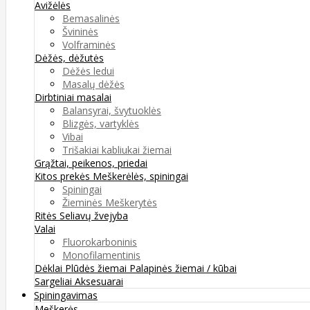
Avižėlės
Bemasalinės
Švininės
Volframinės
Dėžės, dėžutės
Dėžės ledui
Masalų dėžės
Dirbtiniai masalai
Balansyrai, švytuoklės
Blizgės, vartyklės
Vibai
Trišakiai kabliukai žiemai
Grąžtai, peikenos, priedai
Kitos prekės
Meškerėlės, spiningai
Spiningai
Žieminės Meškerytės
Ritės
Seliavų žvejyba
Valai
Fluorokarboninis
Monofilamentinis
Dėklai
Plūdės žiemai
Palapinės žiemai / kūbai
Sargeliai
Aksesuarai
Spiningavimas
Meškerės