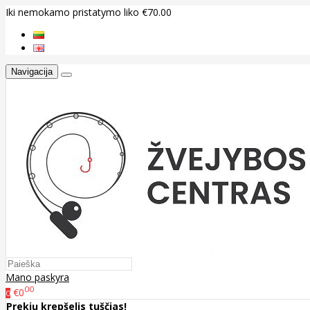
Iki nemokamo pristatymo liko €70.00
Navigacija
Mano paskyra
00
€0
0
Prekių krepšelis tuščias!