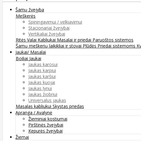
Šamų žvejyba
Meškerės
Spiningavimui / velkiavimui
Stacionariai žvejybai
Vertikaliai žvejybai
Ritės
Valai
Kabliukai
Masalai ir priedai
Paruoštos sistemos
Šamų meškerių laikikliai ir stovai
Plūdės
Priedai sistemoms
K
Jaukai/ Masalai
Boiliai
Jaukai
Jaukas karosui
Jaukas karpiui
Jaukas karšiui
Jaukas kuojai
Jaukas lynui
Jaukas žiobriui
Universalus jaukas
Masalas kabliukui
Skystas priedas
Apranga / Avalynė
Žieminiai kostiumai
Pirštinės žvejybai
Kepurės žvejybai
Žiemai