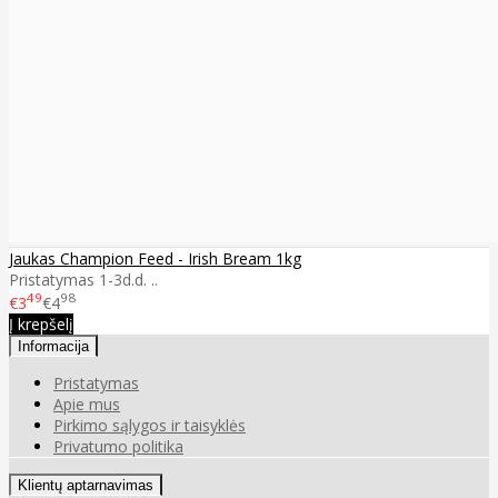
Jaukas Champion Feed - Irish Bream 1kg
Pristatymas 1-3d.d. ..
49
98
€3
€4
Į krepšelį
Informacija
Pristatymas
Apie mus
Pirkimo sąlygos ir taisyklės
Privatumo politika
Klientų aptarnavimas