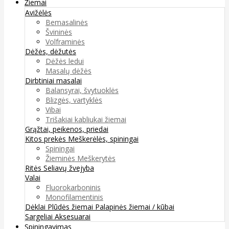
Žiemai
Avižėlės
Bemasalinės
Švininės
Volframinės
Dėžės, dėžutės
Dėžės ledui
Masalų dėžės
Dirbtiniai masalai
Balansyrai, švytuoklės
Blizgės, vartyklės
Vibai
Trišakiai kabliukai žiemai
Grąžtai, peikenos, priedai
Kitos prekės
Meškerėlės, spiningai
Spiningai
Žieminės Meškerytės
Ritės
Seliavų žvejyba
Valai
Fluorokarboninis
Monofilamentinis
Dėklai
Plūdės žiemai
Palapinės žiemai / kūbai
Sargeliai
Aksesuarai
Spiningavimas