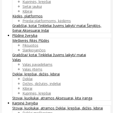
Kuprinės, krepšiai
Sietai jaukui
Kibirai
Kėdės, platformos
Priedai platformoms, kėdėms
Graibštai, kotai
Tinkleliai žuvims laikyti/ matai
Šėryklos,
švinai
Aksesuarai
Indai
Plūdinė žvejyba
Meškerės
Ritės
Plūdės
Fiksuotos
Slankiojančios
Graibštai/ kotai
Tinkleliai žuvims laikyti/ matai
Valas
Valas pavadėliams
Valas ritėms
Dėklai, krepšiai, dėžės, kibirai
Dėklai
Dėžės, dėžutės, indeliai
Kibirai
Kuprinės, krepšiai
Stovai, kuoliukai, atramos
Aksesuarai, kita įranga
Karpinė žvejyba
Stovai, kuoliukai, atramos
Dėklai, krepšiai, dėžės, kibirai
Dėklai meškerėms