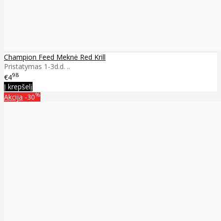
Champion Feed Meknė Red Krill
Pristatymas 1-3d.d. ..
98
€4
Į krepšelį
%
Akcija
-30