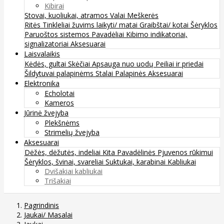
Kibirai
Stovai, kuoliukai, atramos
Valai
Meškerės
Ritės
Tinkleliai žuvims laikyti/ matai
Graibštai/ kotai
Šėryklos
Paruoštos sistemos
Pavadėliai
Kibimo indikatoriai,
signalizatoriai
Aksesuarai
Laisvalaikis
Kėdės, gultai
Skėčiai
Apsauga nuo uodų
Peiliai ir priedai
Šildytuvai palapinėms
Stalai
Palapinės
Aksesuarai
Elektronika
Echolotai
Kameros
Jūrinė žvejyba
Plekšnėms
Strimelių žvejyba
Aksesuarai
Dėžės, dėžutės, indeliai
Kita
Pavadėlinės
Pjuvenos rūkimui
Šėryklos, švinai, svareliai
Suktukai, karabinai
Kabliukai
Dvišakiai kabliukai
Trišakiai
Pagrindinis
Jaukai/ Masalai