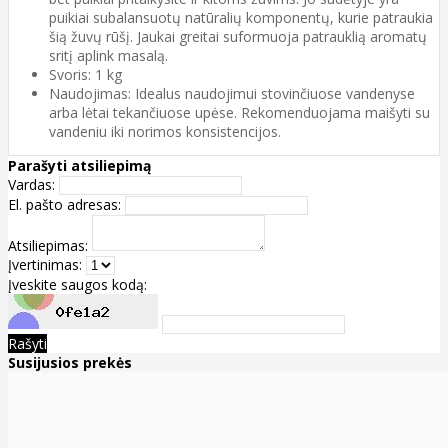
puikiai subalansuotų natūralių komponentų, kurie patraukia
šią žuvų rūšį. Jaukai greitai suformuoja patrauklią aromatų
sritį aplink masalą.
Svoris:
1 kg
Naudojimas:
Idealus naudojimui stovinčiuose vandenyse
arba lėtai tekančiuose upėse. Rekomenduojama maišyti su
vandeniu iki norimos konsistencijos.
Parašyti atsiliepimą
Vardas:
El. pašto adresas:
Atsiliepimas:
Įvertinimas:
Įveskite saugos kodą:
Rašyti
Susijusios prekės