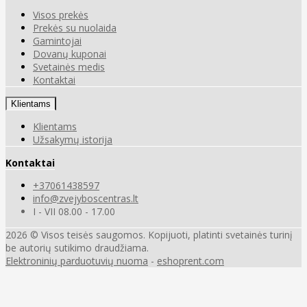
Visos prekės
Prekės su nuolaida
Gamintojai
Dovanų kuponai
Svetainės medis
Kontaktai
Klientams
Klientams
Užsakymų istorija
Kontaktai
+37061438597
info@zvejyboscentras.lt
I - VII 08.00 - 17.00
2026 © Visos teisės saugomos. Kopijuoti, platinti svetainės turinį
be autorių sutikimo draudžiama.
Elektroninių parduotuvių nuoma
-
eshoprent.com