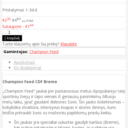
Pristatymas 1-3d.d.
36
80
€3
€4
su PVM
44
Sutaupote - €1
Turite klausimų apie šią prekę?
Klauskite
Gamintojas:
Champion Feed
Aprašymas
(0) Atsiliepimai
Champion Feed CDF Breme
„Champion Feed“ jaukai per pastaruosius metus išpopuliarėjo tarp
sportinių žvejų ir tapo vienais iš geriausių pasirinkimų šiltuoju
metų laiku, ypač gaudant didesnes žuvis. Šio jauko išskirtinumas –
kokybiška struktūra, intensyvus kvapas ir skonio derinys, kuris
leidžia pritraukti žuvis su mažesniu papildomų priedų kiekiu.
Šis jaukas yra specialiai sukurtas gaudyti karšius (Breme),
bet puikiai pritaikysite ir kitoms žuvims. Jo sudėtyje yra