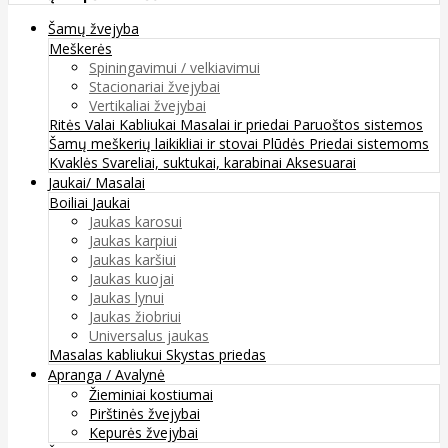
Šamų žvejyba
Meškerės
Spiningavimui / velkiavimui
Stacionariai žvejybai
Vertikaliai žvejybai
Ritės
Valai
Kabliukai
Masalai ir priedai
Paruoštos sistemos
Šamų meškerių laikikliai ir stovai
Plūdės
Priedai sistemoms
Kvaklės
Svareliai, suktukai, karabinai
Aksesuarai
Jaukai/ Masalai
Boiliai
Jaukai
Jaukas karosui
Jaukas karpiui
Jaukas karšiui
Jaukas kuojai
Jaukas lynui
Jaukas žiobriui
Universalus jaukas
Masalas kabliukui
Skystas priedas
Apranga / Avalynė
Žieminiai kostiumai
Pirštinės žvejybai
Kepurės žvejybai