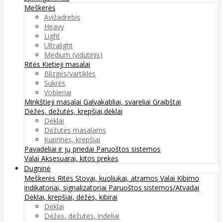
Meškerės
Avižadrebis
Heavy
Light
Ultralight
Medium (vidutinis)
Ritės
Kietieji masalai
Blizgės/vartiklės
Sukrės
Vobleriai
Minkštieji masalai
Galvakabliai, svareliai
Graibštai
Dėžės, dėžutės, krepšiai,dėklai
Dėklai
Dėžutės masalams
Kuprinės, krepšiai
Pavadėliai ir jų priedai
Paruoštos sistemos
Valai
Aksesuarai, kitos prekės
Dugninė
Meškerės
Ritės
Stovai, kuoliukai, atramos
Valai
Kibimo
indikatoriai, signalizatoriai
Paruoštos sistemos/Atvadai
Dėklai, krepšiai, dėžės, kibirai
Dėklai
Dėžės, dėžutės, indeliai