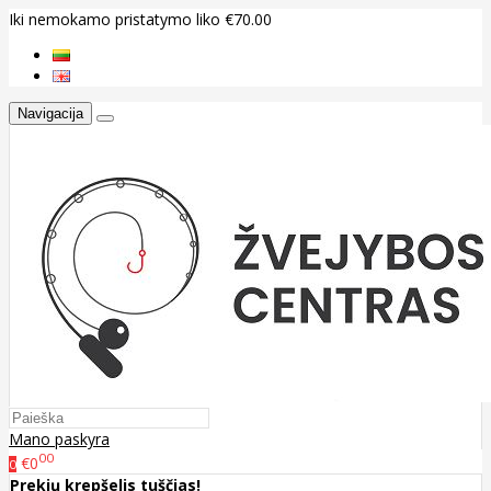
Iki nemokamo pristatymo liko €70.00
Navigacija
Mano paskyra
00
€0
0
Prekių krepšelis tuščias!