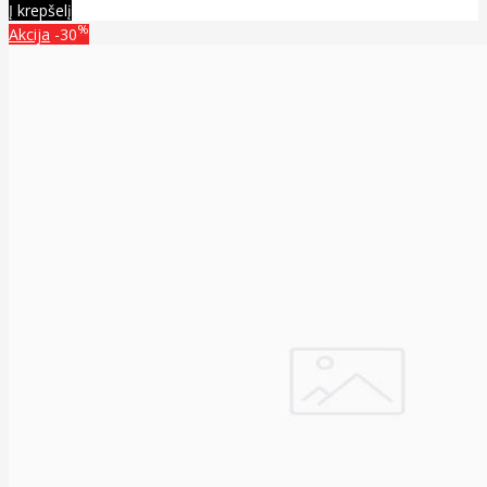
Į krepšelį
%
Akcija
-30