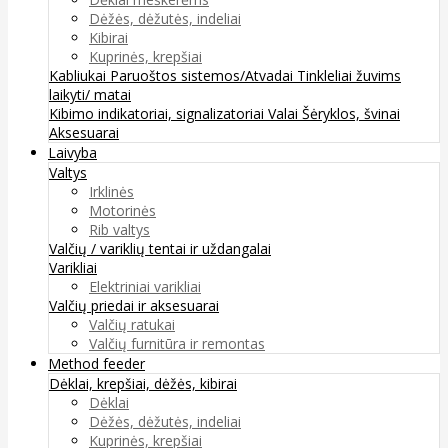
Dėžės, dėžutės, indeliai
Kibirai
Kuprinės, krepšiai
Kabliukai
Paruoštos sistemos/Atvadai
Tinkleliai žuvims
laikyti/ matai
Kibimo indikatoriai, signalizatoriai
Valai
Šėryklos, švinai
Aksesuarai
Laivyba
Valtys
Irklinės
Motorinės
Rib valtys
Valčių / variklių tentai ir uždangalai
Varikliai
Elektriniai varikliai
Valčių priedai ir aksesuarai
Valčių ratukai
Valčių furnitūra ir remontas
Method feeder
Dėklai, krepšiai, dėžės, kibirai
Dėklai
Dėžės, dėžutės, indeliai
Kuprinės, krepšiai