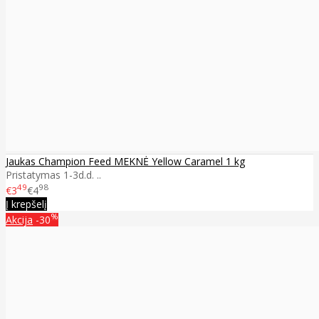
Jaukas Champion Feed MEKNĖ Yellow Caramel 1 kg
Pristatymas 1-3d.d. ..
49
98
€3
€4
Į krepšelį
%
Akcija
-30