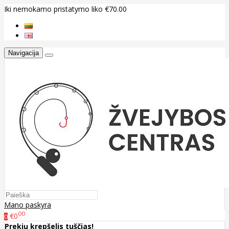
Iki nemokamo pristatymo liko €70.00
Navigacija
Mano paskyra
00
€0
0
Prekių krepšelis tuščias!