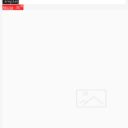
Į krepšelį
%
Akcija
-30