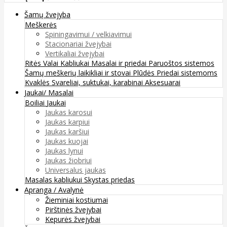
Šamų žvejyba
Meškerės
Spiningavimui / velkiavimui
Stacionariai žvejybai
Vertikaliai žvejybai
Ritės
Valai
Kabliukai
Masalai ir priedai
Paruoštos sistemos
Šamų meškerių laikikliai ir stovai
Plūdės
Priedai sistemoms
Kvaklės
Svareliai, suktukai, karabinai
Aksesuarai
Jaukai/ Masalai
Boiliai
Jaukai
Jaukas karosui
Jaukas karpiui
Jaukas karšiui
Jaukas kuojai
Jaukas lynui
Jaukas žiobriui
Universalus jaukas
Masalas kabliukui
Skystas priedas
Apranga / Avalynė
Žieminiai kostiumai
Pirštinės žvejybai
Kepurės žvejybai