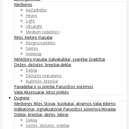
Meškerės
Avižadrebis
Heavy
Light
Ultralight
Medium (vidutinis)
Ritės
Kietieji masalai
Blizgės/vartiklės
Sukrės
Vobleriai
Minkštieji masalai
Galvakabliai, svareliai
Graibštai
Dėžės, dėžutės, krepšiai,dėklai
Dėklai
Dėžutės masalams
Kuprinės, krepšiai
Pavadėliai ir jų priedai
Paruoštos sistemos
Valai
Aksesuarai, kitos prekės
Dugninė
Meškerės
Ritės
Stovai, kuoliukai, atramos
Valai
Kibimo
indikatoriai, signalizatoriai
Paruoštos sistemos/Atvadai
Dėklai, krepšiai, dėžės, kibirai
Dėklai
Dėžės, dėžutės, indeliai