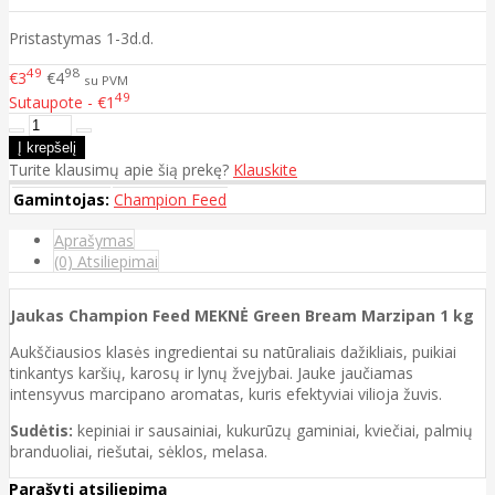
Pristastymas 1-3d.d.
49
98
€3
€4
su PVM
49
Sutaupote - €1
Turite klausimų apie šią prekę?
Klauskite
Gamintojas:
Champion Feed
Aprašymas
(0) Atsiliepimai
Jaukas Champion Feed MEKNĖ Green Bream Marzipan 1 kg
Aukščiausios klasės ingredientai su natūraliais dažikliais, puikiai
tinkantys karšių, karosų ir lynų žvejybai. Jauke jaučiamas
intensyvus marcipano aromatas, kuris efektyviai vilioja žuvis.
Sudėtis:
kepiniai ir sausainiai, kukurūzų gaminiai, kviečiai, palmių
branduoliai, riešutai, sėklos, melasa.
Parašyti atsiliepimą