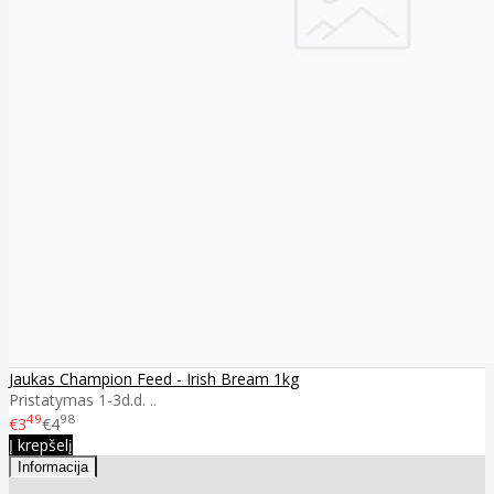
Jaukas Champion Feed - Irish Bream 1kg
Pristatymas 1-3d.d. ..
49
98
€3
€4
Į krepšelį
Informacija