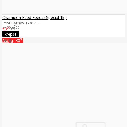
Champion Feed Feeder Special 1kg
Pristatymas 1-3d.d. ..
50
00
€3
€5
Į krepšelį
%
Akcija
-30