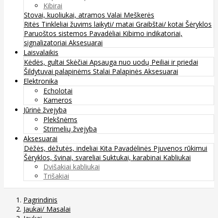
Kibirai
Stovai, kuoliukai, atramos
Valai
Meškerės
Ritės
Tinkleliai žuvims laikyti/ matai
Graibštai/ kotai
Šėryklos
Paruoštos sistemos
Pavadėliai
Kibimo indikatoriai,
signalizatoriai
Aksesuarai
Laisvalaikis
Kėdės, gultai
Skėčiai
Apsauga nuo uodų
Peiliai ir priedai
Šildytuvai palapinėms
Stalai
Palapinės
Aksesuarai
Elektronika
Echolotai
Kameros
Jūrinė žvejyba
Plekšnėms
Strimelių žvejyba
Aksesuarai
Dėžės, dėžutės, indeliai
Kita
Pavadėlinės
Pjuvenos rūkimui
Šėryklos, švinai, svareliai
Suktukai, karabinai
Kabliukai
Dvišakiai kabliukai
Trišakiai
Pagrindinis
Jaukai/ Masalai