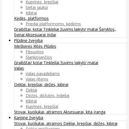
Kuprinės, krepšiai
Sietai jaukui
Kibirai
Kėdės, platformos
Priedai platformoms, kėdėms
Graibštai, kotai
Tinkleliai žuvims laikyti/ matai
Šėryklos,
švinai
Aksesuarai
Indai
Plūdinė žvejyba
Meškerės
Ritės
Plūdės
Fiksuotos
Slankiojančios
Graibštai/ kotai
Tinkleliai žuvims laikyti/ matai
Valas
Valas pavadėliams
Valas ritėms
Dėklai, krepšiai, dėžės, kibirai
Dėklai
Dėžės, dėžutės, indeliai
Kibirai
Kuprinės, krepšiai
Stovai, kuoliukai, atramos
Aksesuarai, kita įranga
Karpinė žvejyba
Stovai, kuoliukai, atramos
Dėklai, krepšiai, dėžės, kibirai
Dėklai meškerėms