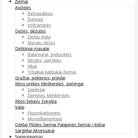
Žiemai
Avižėlės
Bemasalinės
Švininės
Volframinės
Dėžės, dėžutės
Dėžės ledui
Masalų dėžės
Dirbtiniai masalai
Balansyrai, švytuoklės
Blizgės, vartyklės
Vibai
Trišakiai kabliukai žiemai
Grąžtai, peikenos, priedai
Kitos prekės
Meškerėlės, spiningai
Spiningai
Žieminės Meškerytės
Ritės
Seliavų žvejyba
Valai
Fluorokarboninis
Monofilamentinis
Dėklai
Plūdės žiemai
Palapinės žiemai / kūbai
Sargeliai
Aksesuarai
Spiningavimas