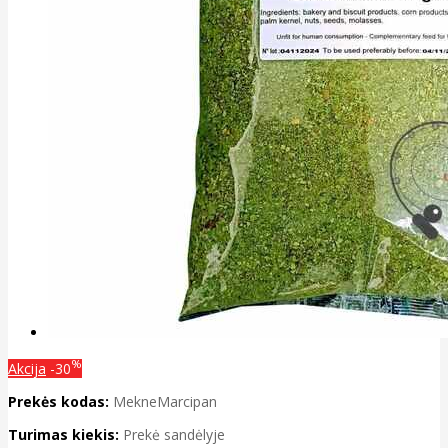
%
Akcija
-30
Prekės kodas:
MekneMarcipan
Turimas kiekis:
Prekė sandėlyje