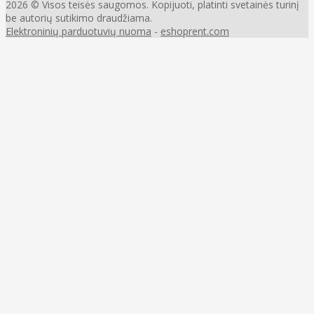
2026 © Visos teisės saugomos. Kopijuoti, platinti svetainės turinį
be autorių sutikimo draudžiama.
Elektroninių parduotuvių nuoma
-
eshoprent.com