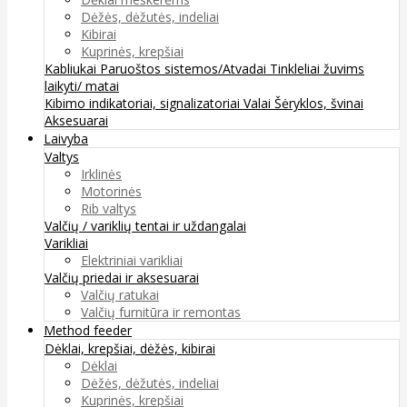
Dėžės, dėžutės, indeliai
Kibirai
Kuprinės, krepšiai
Kabliukai
Paruoštos sistemos/Atvadai
Tinkleliai žuvims
laikyti/ matai
Kibimo indikatoriai, signalizatoriai
Valai
Šėryklos, švinai
Aksesuarai
Laivyba
Valtys
Irklinės
Motorinės
Rib valtys
Valčių / variklių tentai ir uždangalai
Varikliai
Elektriniai varikliai
Valčių priedai ir aksesuarai
Valčių ratukai
Valčių furnitūra ir remontas
Method feeder
Dėklai, krepšiai, dėžės, kibirai
Dėklai
Dėžės, dėžutės, indeliai
Kuprinės, krepšiai