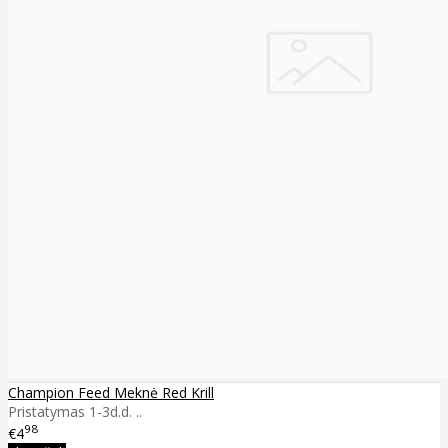
Champion Feed Meknė Red Krill
Pristatymas 1-3d.d. ..
98
€4