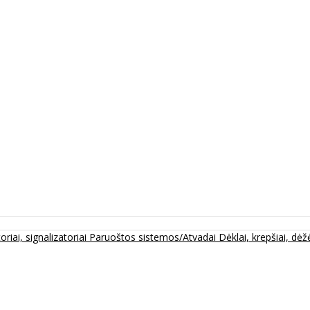
oriai, signalizatoriai
Paruoštos sistemos/Atvadai
Dėklai, krepšiai, dėžė