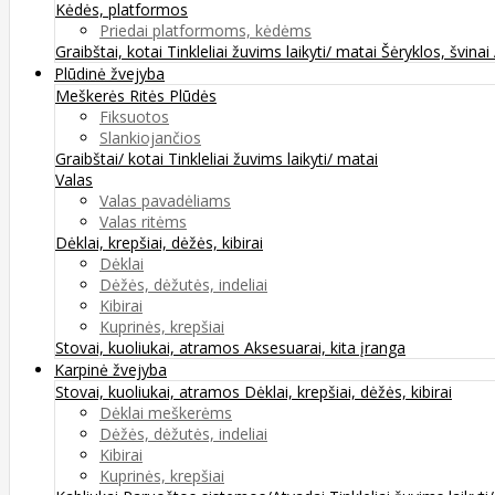
Kėdės, platformos
Priedai platformoms, kėdėms
Graibštai, kotai
Tinkleliai žuvims laikyti/ matai
Šėryklos, švinai
Plūdinė žvejyba
Meškerės
Ritės
Plūdės
Fiksuotos
Slankiojančios
Graibštai/ kotai
Tinkleliai žuvims laikyti/ matai
Valas
Valas pavadėliams
Valas ritėms
Dėklai, krepšiai, dėžės, kibirai
Dėklai
Dėžės, dėžutės, indeliai
Kibirai
Kuprinės, krepšiai
Stovai, kuoliukai, atramos
Aksesuarai, kita įranga
Karpinė žvejyba
Stovai, kuoliukai, atramos
Dėklai, krepšiai, dėžės, kibirai
Dėklai meškerėms
Dėžės, dėžutės, indeliai
Kibirai
Kuprinės, krepšiai