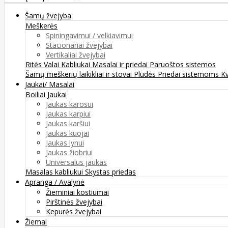
Šamų žvejyba
Meškerės
Spiningavimui / velkiavimui
Stacionariai žvejybai
Vertikaliai žvejybai
Ritės
Valai
Kabliukai
Masalai ir priedai
Paruoštos sistemos
Šamų meškerių laikikliai ir stovai
Plūdės
Priedai sistemoms
K
Jaukai/ Masalai
Boiliai
Jaukai
Jaukas karosui
Jaukas karpiui
Jaukas karšiui
Jaukas kuojai
Jaukas lynui
Jaukas žiobriui
Universalus jaukas
Masalas kabliukui
Skystas priedas
Apranga / Avalynė
Žieminiai kostiumai
Pirštinės žvejybai
Kepurės žvejybai
Žiemai