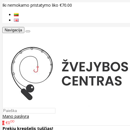
Iki nemokamo pristatymo liko €70.00
Navigacija
Mano paskyra
00
€0
0
Prekių krepšelis tuščias!