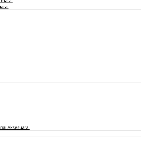
/ matai
arai
riai
Aksesuarai