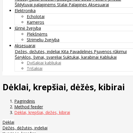
Šildytuvai palapinėms
Stalai
Palapinės
Aksesuarai
Elektronika
Echolotai
Kameros
Jūrinė žvejyba
Plekšnėms
Strimelių žvejyba
Aksesuarai
Dėžės, dėžutės, indeliai
Kita
Pavadėlinės
Pjuvenos rūkimui
Šėryklos, švinai, svareliai
Suktukai, karabinai
Kabliukai
Dvišakiai kabliukai
Trišakiai
Dėklai, krepšiai, dėžės, kibirai
Pagrindinis
Method feeder
Dėklai, krepšiai, dėžės, kibirai
Dėklai
Dėžės, dėžutės, indeliai