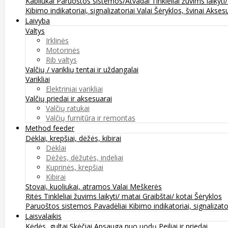
Kabliukai
Paruoštos sistemos/Atvadai
Tinkleliai žuvims laikyti
Kibimo indikatoriai, signalizatoriai
Valai
Šėryklos, švinai
Aksesu
Laivyba
Valtys
Irklinės
Motorinės
Rib valtys
Valčių / variklių tentai ir uždangalai
Varikliai
Elektriniai varikliai
Valčių priedai ir aksesuarai
Valčių ratukai
Valčių furnitūra ir remontas
Method feeder
Dėklai, krepšiai, dėžės, kibirai
Dėklai
Dėžės, dėžutės, indeliai
Kuprinės, krepšiai
Kibirai
Stovai, kuoliukai, atramos
Valai
Meškerės
Ritės
Tinkleliai žuvims laikyti/ matai
Graibštai/ kotai
Šėryklos
Paruoštos sistemos
Pavadėliai
Kibimo indikatoriai, signalizato
Laisvalaikis
Kėdės, gultai
Skėčiai
Apsauga nuo uodų
Peiliai ir priedai