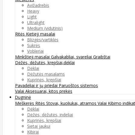
Avižadrebis
Heavy
Light
Ultralight
Medium (vidutinis)
Ritės
Kietieji masalai
Blizgės/vartiklės
Sukrės
Vobleriai
Minkštieji masalai
Galvakabliai, svareliai
Graibštai
Dėžės, dėžutės, krepšiai,dėklai
Dėklai
Dėžutės masalams
Kuprinės, krepšiai
Pavadėliai ir jų priedai
Paruoštos sistemos
Valai
Aksesuarai, kitos prekės
Dugninė
Meškerės
Ritės
Stovai, kuoliukai, atramos
Valai
Kibimo indikat
Dėklai
Dėžės, dėžutės, indeliai
Kuprinės, krepšiai
Sietai jaukui
Kibirai