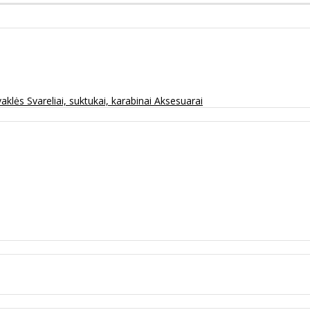
vaklės
Svareliai, suktukai, karabinai
Aksesuarai