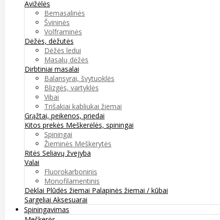
Avižėlės
Bemasalinės
Švininės
Volframinės
Dėžės, dėžutės
Dėžės ledui
Masalų dėžės
Dirbtiniai masalai
Balansyrai, švytuoklės
Blizgės, vartyklės
Vibai
Trišakiai kabliukai žiemai
Grąžtai, peikenos, priedai
Kitos prekės
Meškerėlės, spiningai
Spiningai
Žieminės Meškerytės
Ritės
Seliavų žvejyba
Valai
Fluorokarboninis
Monofilamentinis
Dėklai
Plūdės žiemai
Palapinės žiemai / kūbai
Sargeliai
Aksesuarai
Spiningavimas
Meškerės