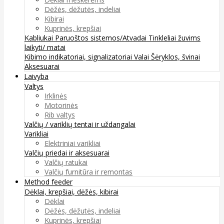
Dėžės, dėžutės, indeliai
Kibirai
Kuprinės, krepšiai
Kabliukai
Paruoštos sistemos/Atvadai
Tinkleliai žuvims
laikyti/ matai
Kibimo indikatoriai, signalizatoriai
Valai
Šėryklos, švinai
Aksesuarai
Laivyba
Valtys
Irklinės
Motorinės
Rib valtys
Valčių / variklių tentai ir uždangalai
Varikliai
Elektriniai varikliai
Valčių priedai ir aksesuarai
Valčių ratukai
Valčių furnitūra ir remontas
Method feeder
Dėklai, krepšiai, dėžės, kibirai
Dėklai
Dėžės, dėžutės, indeliai
Kuprinės, krepšiai