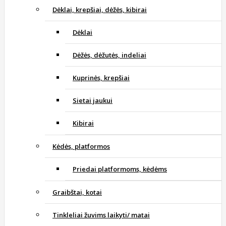
Dėklai, krepšiai, dėžės, kibirai
Dėklai
Dėžės, dėžutės, indeliai
Kuprinės, krepšiai
Sietai jaukui
Kibirai
Kėdės, platformos
Priedai platformoms, kėdėms
Graibštai, kotai
Tinkleliai žuvims laikyti/ matai