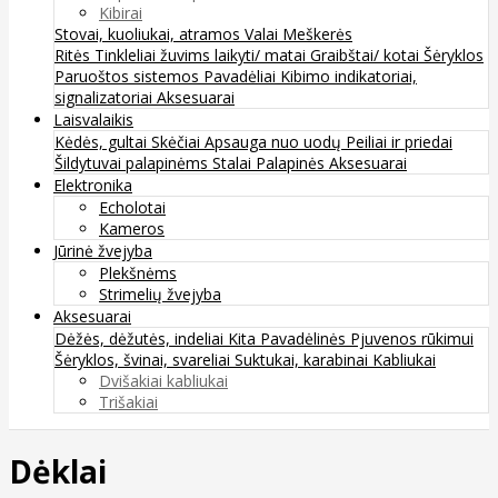
Kibirai
Stovai, kuoliukai, atramos
Valai
Meškerės
Ritės
Tinkleliai žuvims laikyti/ matai
Graibštai/ kotai
Šėryklos
Paruoštos sistemos
Pavadėliai
Kibimo indikatoriai,
signalizatoriai
Aksesuarai
Laisvalaikis
Kėdės, gultai
Skėčiai
Apsauga nuo uodų
Peiliai ir priedai
Šildytuvai palapinėms
Stalai
Palapinės
Aksesuarai
Elektronika
Echolotai
Kameros
Jūrinė žvejyba
Plekšnėms
Strimelių žvejyba
Aksesuarai
Dėžės, dėžutės, indeliai
Kita
Pavadėlinės
Pjuvenos rūkimui
Šėryklos, švinai, svareliai
Suktukai, karabinai
Kabliukai
Dvišakiai kabliukai
Trišakiai
Dėklai