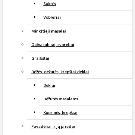
Sukrės
Vobleriai
Minkštieji masalai
Galvakabliai, svareliai
Graibštai
Dėžės, dėžutės, krepšiai,dėklai
Dėklai
Dėžutės masalams
Kuprinės, krepšiai
Pavadėliai ir jų priedai