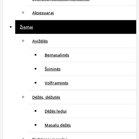
Aksesuarai
Žiemai
Avižėlės
Bemasalinės
Švininės
Volframinės
Dėžės, dėžutės
Dėžės ledui
Masalų dėžės