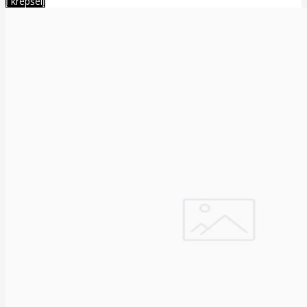
Į krepšelį