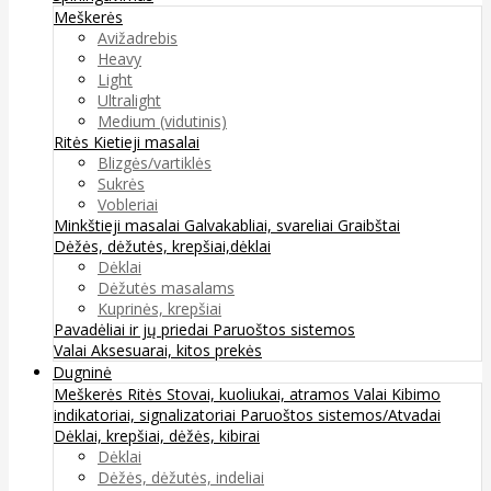
Meškerės
Avižadrebis
Heavy
Light
Ultralight
Medium (vidutinis)
Ritės
Kietieji masalai
Blizgės/vartiklės
Sukrės
Vobleriai
Minkštieji masalai
Galvakabliai, svareliai
Graibštai
Dėžės, dėžutės, krepšiai,dėklai
Dėklai
Dėžutės masalams
Kuprinės, krepšiai
Pavadėliai ir jų priedai
Paruoštos sistemos
Valai
Aksesuarai, kitos prekės
Dugninė
Meškerės
Ritės
Stovai, kuoliukai, atramos
Valai
Kibimo
indikatoriai, signalizatoriai
Paruoštos sistemos/Atvadai
Dėklai, krepšiai, dėžės, kibirai
Dėklai
Dėžės, dėžutės, indeliai