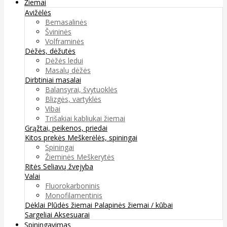
Žiemai
Avižėlės
Bemasalinės
Švininės
Volframinės
Dėžės, dėžutės
Dėžės ledui
Masalų dėžės
Dirbtiniai masalai
Balansyrai, švytuoklės
Blizgės, vartyklės
Vibai
Trišakiai kabliukai žiemai
Grąžtai, peikenos, priedai
Kitos prekės
Meškerėlės, spiningai
Spiningai
Žieminės Meškerytės
Ritės
Seliavų žvejyba
Valai
Fluorokarboninis
Monofilamentinis
Dėklai
Plūdės žiemai
Palapinės žiemai / kūbai
Sargeliai
Aksesuarai
Spiningavimas