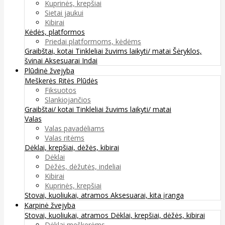
Kuprinės, krepšiai
Sietai jaukui
Kibirai
Kėdės, platformos
Priedai platformoms, kėdėms
Graibštai, kotai
Tinkleliai žuvims laikyti/ matai
Šėryklos,
švinai
Aksesuarai
Indai
Plūdinė žvejyba
Meškerės
Ritės
Plūdės
Fiksuotos
Slankiojančios
Graibštai/ kotai
Tinkleliai žuvims laikyti/ matai
Valas
Valas pavadėliams
Valas ritėms
Dėklai, krepšiai, dėžės, kibirai
Dėklai
Dėžės, dėžutės, indeliai
Kibirai
Kuprinės, krepšiai
Stovai, kuoliukai, atramos
Aksesuarai, kita įranga
Karpinė žvejyba
Stovai, kuoliukai, atramos
Dėklai, krepšiai, dėžės, kibirai
Dėklai meškerėms