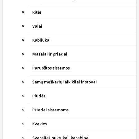
Ritės
Valai
Kabliukai
Masalai ir priedai
Paruoštos sistemos
Šamų meškerių laikikliai ir stovai
Plūdės
Priedai sistemoms
Kvaklės
Svareliai, suktukai, karabinai