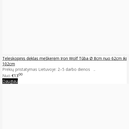
Teleskopinis dėklas meškerėm Iron Wolf Tūba Ø 8cm nuo 62cm iki
102cm
Prekių pristatymas Lietuvoje: 2–5 darbo dienos ..
00
Nuo
€13
Daugiau