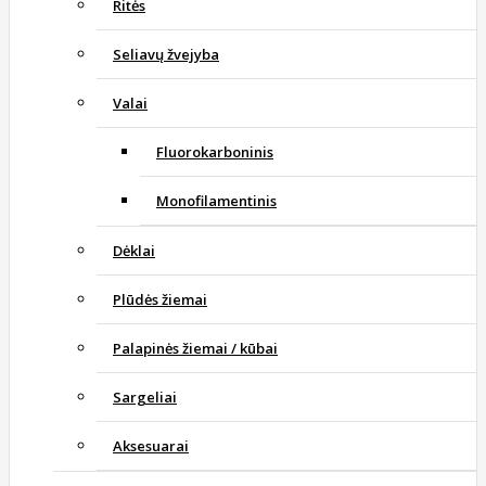
Ritės
Seliavų žvejyba
Valai
Fluorokarboninis
Monofilamentinis
Dėklai
Plūdės žiemai
Palapinės žiemai / kūbai
Sargeliai
Aksesuarai