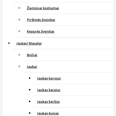
Žieminiai kostiumai
Pirštinės žvejybai
Kepurės žvejybai
Jaukai/ Masalai
Boiliai
Jaukai
Jaukas karosui
Jaukas karpiui
Jaukas karšiui
Jaukas kuojai