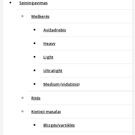
Spiningavimas
Meškerės
Avižadrebis
Heavy
Light
Ultralight
Medium (vidutinis)
Ritės
Kietieji masalai
Blizgės/vartiklės