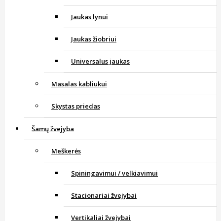
Jaukas lynui
Jaukas žiobriui
Universalus jaukas
Masalas kabliukui
Skystas priedas
Šamų žvejyba
Meškerės
Spiningavimui / velkiavimui
Stacionariai žvejybai
Vertikaliai žvejybai