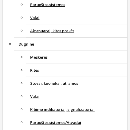
Paruoštos sistemos
Valai
Aksesuarai, kitos prekės
Dugninė
Meškerės
Ritės
Stovai, kuoliukai, atramos
Valai
Kibimo indikatoriai, signalizatoriai
Paruoštos sistemos/Atvadai