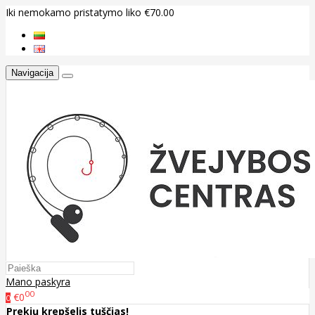
Iki nemokamo pristatymo liko €70.00
Navigacija
Mano paskyra
00
€0
0
Prekių krepšelis tuščias!