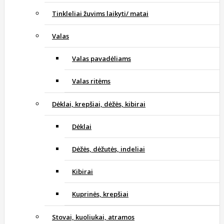
Tinkleliai žuvims laikyti/ matai
Valas
Valas pavadėliams
Valas ritėms
Dėklai, krepšiai, dėžės, kibirai
Dėklai
Dėžės, dėžutės, indeliai
Kibirai
Kuprinės, krepšiai
Stovai, kuoliukai, atramos