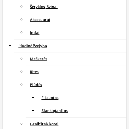
Šėryklos, švinai
Aksesuarai
Indai
Plūdinė žvejyba
Meškerės
Ritės
Plūdės
Fiksuotos
Slankiojančios
Graibštai/ kotai