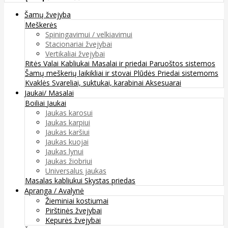
Šamų žvejyba
Meškerės
Spiningavimui / velkiavimui
Stacionariai žvejybai
Vertikaliai žvejybai
Ritės
Valai
Kabliukai
Masalai ir priedai
Paruoštos sistemos
Šamų meškerių laikikliai ir stovai
Plūdės
Priedai sistemoms
Kvaklės
Svareliai, suktukai, karabinai
Aksesuarai
Jaukai/ Masalai
Boiliai
Jaukai
Jaukas karosui
Jaukas karpiui
Jaukas karšiui
Jaukas kuojai
Jaukas lynui
Jaukas žiobriui
Universalus jaukas
Masalas kabliukui
Skystas priedas
Apranga / Avalynė
Žieminiai kostiumai
Pirštinės žvejybai
Kepurės žvejybai