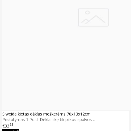
Siweida kietas dėklas meškerėms 70x13x12cm
Pristatymas 1-7d.d. Dėklai likę tik pilkos spalvos ..
95
€33