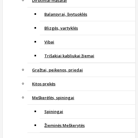
Dirbtiniai masalai
Balansyrai, švytuoklės
Blizgės, vartyklės
Vibai
Trišakiai kabliukai žiemai
Grąžtai, peikenos, priedai
Kitos prekės
Meškerėlės, spiningai
Spiningai
Žieminės Meškerytės