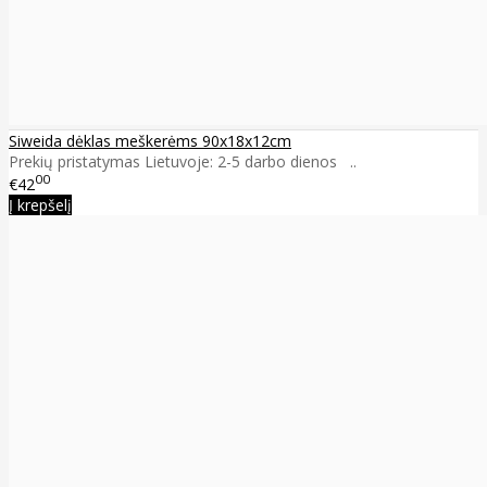
Siweida dėklas meškerėms 90x18x12cm
Prekių pristatymas Lietuvoje: 2-5 darbo dienos ..
00
€42
Į krepšelį