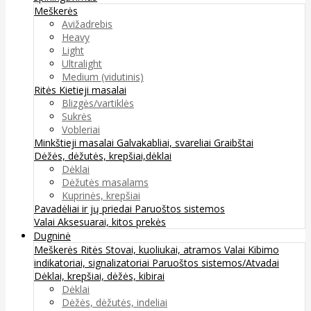
Meškerės
Avižadrebis
Heavy
Light
Ultralight
Medium (vidutinis)
Ritės
Kietieji masalai
Blizgės/vartiklės
Sukrės
Vobleriai
Minkštieji masalai
Galvakabliai, svareliai
Graibštai
Dėžės, dėžutės, krepšiai,dėklai
Dėklai
Dėžutės masalams
Kuprinės, krepšiai
Pavadėliai ir jų priedai
Paruoštos sistemos
Valai
Aksesuarai, kitos prekės
Dugninė
Meškerės
Ritės
Stovai, kuoliukai, atramos
Valai
Kibimo
indikatoriai, signalizatoriai
Paruoštos sistemos/Atvadai
Dėklai, krepšiai, dėžės, kibirai
Dėklai
Dėžės, dėžutės, indeliai