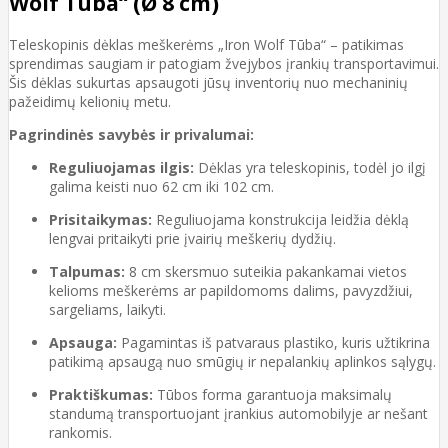
Wolf Tūba“ (Ø 8 cm)
Teleskopinis dėklas meškerėms „Iron Wolf Tūba“ – patikimas
sprendimas saugiam ir patogiam žvejybos įrankių transportavimui.
Šis dėklas sukurtas apsaugoti jūsų inventorių nuo mechaninių
pažeidimų kelionių metu.
Pagrindinės savybės ir privalumai:
Reguliuojamas ilgis:
Dėklas yra teleskopinis, todėl jo ilgį
galima keisti nuo 62 cm iki 102 cm.
Prisitaikymas:
Reguliuojama konstrukcija leidžia dėklą
lengvai pritaikyti prie įvairių meškerių dydžių.
Talpumas:
8 cm skersmuo suteikia pakankamai vietos
kelioms meškerėms ar papildomoms dalims, pavyzdžiui,
sargeliams, laikyti.
Apsauga:
Pagamintas iš patvaraus plastiko, kuris užtikrina
patikimą apsaugą nuo smūgių ir nepalankių aplinkos sąlygų.
Praktiškumas:
Tūbos forma garantuoja maksimalų
standumą transportuojant įrankius automobilyje ar nešant
rankomis.