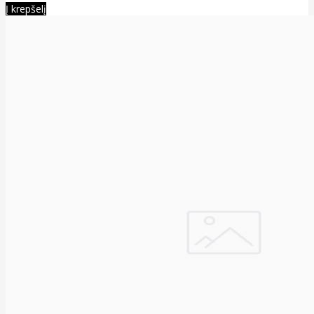
Į krepšelį