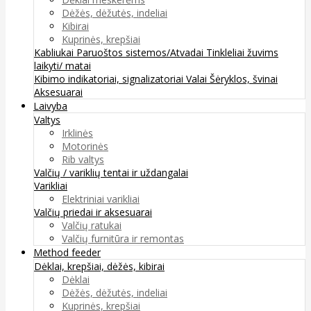
Dėžės, dėžutės, indeliai
Kibirai
Kuprinės, krepšiai
Kabliukai
Paruoštos sistemos/Atvadai
Tinkleliai žuvims
laikyti/ matai
Kibimo indikatoriai, signalizatoriai
Valai
Šėryklos, švinai
Aksesuarai
Laivyba
Valtys
Irklinės
Motorinės
Rib valtys
Valčių / variklių tentai ir uždangalai
Varikliai
Elektriniai varikliai
Valčių priedai ir aksesuarai
Valčių ratukai
Valčių furnitūra ir remontas
Method feeder
Dėklai, krepšiai, dėžės, kibirai
Dėklai
Dėžės, dėžutės, indeliai
Kuprinės, krepšiai