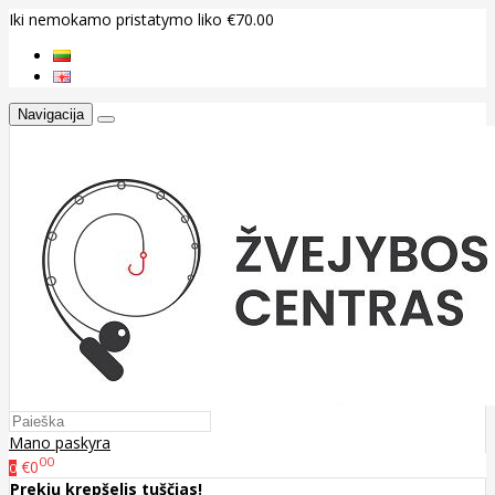
Iki nemokamo pristatymo liko €70.00
Navigacija
Mano paskyra
00
€0
0
Prekių krepšelis tuščias!