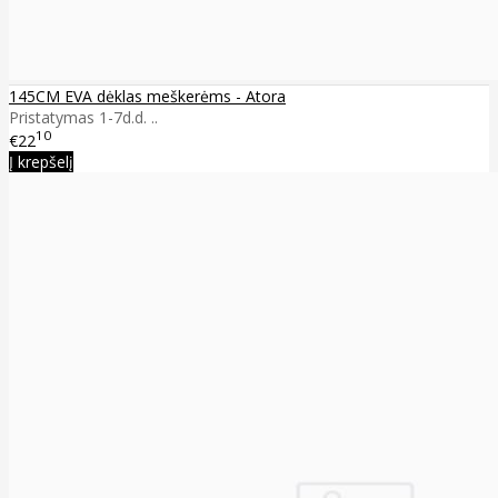
145CM EVA dėklas meškerėms - Atora
Pristatymas 1-7d.d. ..
10
€22
Į krepšelį