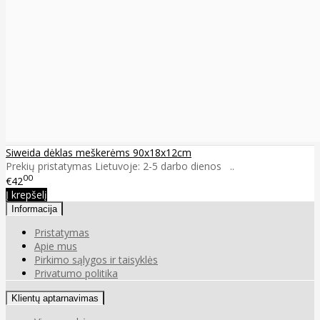
Siweida dėklas meškerėms 90x18x12cm
Prekių pristatymas Lietuvoje: 2-5 darbo dienos ..
00
€42
Į krepšelį
Informacija
Pristatymas
Apie mus
Pirkimo sąlygos ir taisyklės
Privatumo politika
Klientų aptarnavimas