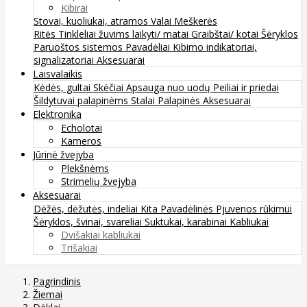
Kibirai
Stovai, kuoliukai, atramos
Valai
Meškerės
Ritės
Tinkleliai žuvims laikyti/ matai
Graibštai/ kotai
Šėryklos
Paruoštos sistemos
Pavadėliai
Kibimo indikatoriai,
signalizatoriai
Aksesuarai
Laisvalaikis
Kėdės, gultai
Skėčiai
Apsauga nuo uodų
Peiliai ir priedai
Šildytuvai palapinėms
Stalai
Palapinės
Aksesuarai
Elektronika
Echolotai
Kameros
Jūrinė žvejyba
Plekšnėms
Strimelių žvejyba
Aksesuarai
Dėžės, dėžutės, indeliai
Kita
Pavadėlinės
Pjuvenos rūkimui
Šėryklos, švinai, svareliai
Suktukai, karabinai
Kabliukai
Dvišakiai kabliukai
Trišakiai
Pagrindinis
Žiemai