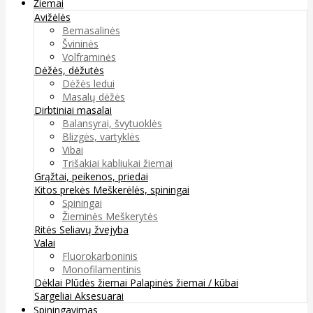
Žiemai
Avižėlės
Bemasalinės
Švininės
Volframinės
Dėžės, dėžutės
Dėžės ledui
Masalų dėžės
Dirbtiniai masalai
Balansyrai, švytuoklės
Blizgės, vartyklės
Vibai
Trišakiai kabliukai žiemai
Grąžtai, peikenos, priedai
Kitos prekės
Meškerėlės, spiningai
Spiningai
Žieminės Meškerytės
Ritės
Seliavų žvejyba
Valai
Fluorokarboninis
Monofilamentinis
Dėklai
Plūdės žiemai
Palapinės žiemai / kūbai
Sargeliai
Aksesuarai
Spiningavimas