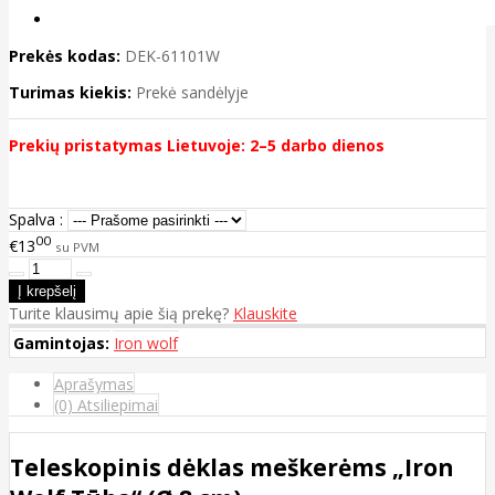
Prekės kodas:
DEK-61101W
Turimas kiekis:
Prekė sandėlyje
Prekių pristatymas Lietuvoje: 2–5 darbo dienos
Spalva :
00
€13
su PVM
Turite klausimų apie šią prekę?
Klauskite
Gamintojas:
Iron wolf
Aprašymas
(0) Atsiliepimai
Teleskopinis dėklas meškerėms „Iron