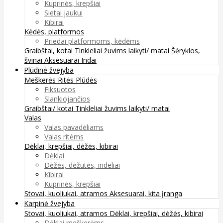
Kuprinės, krepšiai
Sietai jaukui
Kibirai
Kėdės, platformos
Priedai platformoms, kėdėms
Graibštai, kotai
Tinkleliai žuvims laikyti/ matai
Šėryklos,
švinai
Aksesuarai
Indai
Plūdinė žvejyba
Meškerės
Ritės
Plūdės
Fiksuotos
Slankiojančios
Graibštai/ kotai
Tinkleliai žuvims laikyti/ matai
Valas
Valas pavadėliams
Valas ritėms
Dėklai, krepšiai, dėžės, kibirai
Dėklai
Dėžės, dėžutės, indeliai
Kibirai
Kuprinės, krepšiai
Stovai, kuoliukai, atramos
Aksesuarai, kita įranga
Karpinė žvejyba
Stovai, kuoliukai, atramos
Dėklai, krepšiai, dėžės, kibirai
Dėklai meškerėms