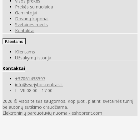
Visos prekės
Prekės su nuolaida
Gamintojai
Dovanų kuponai
Svetainės medis
Kontaktai
Klientams
Klientams
Užsakymų istorija
Kontaktai
+37061438597
info@zvejyboscentras.lt
I - VII 08.00 - 17.00
2026 © Visos teisės saugomos. Kopijuoti, platinti svetainės turinį
be autorių sutikimo draudžiama.
Elektroninių parduotuvių nuoma
-
eshoprent.com