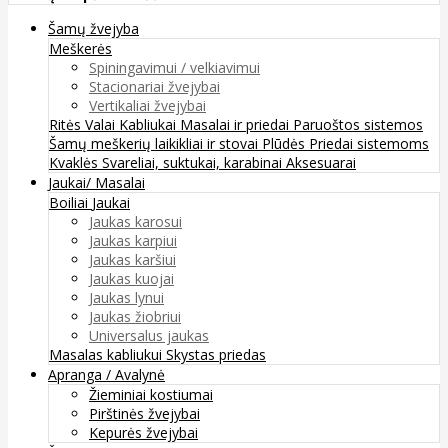
Šamų žvejyba
Meškerės
Spiningavimui / velkiavimui
Stacionariai žvejybai
Vertikaliai žvejybai
Ritės
Valai
Kabliukai
Masalai ir priedai
Paruoštos sistemos
Šamų meškerių laikikliai ir stovai
Plūdės
Priedai sistemoms
Kvaklės
Svareliai, suktukai, karabinai
Aksesuarai
Jaukai/ Masalai
Boiliai
Jaukai
Jaukas karosui
Jaukas karpiui
Jaukas karšiui
Jaukas kuojai
Jaukas lynui
Jaukas žiobriui
Universalus jaukas
Masalas kabliukui
Skystas priedas
Apranga / Avalynė
Žieminiai kostiumai
Pirštinės žvejybai
Kepurės žvejybai