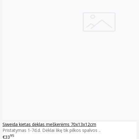
Siweida kietas dėklas meškerėms 70x13x12cm
Pristatymas 1-7d.d. Dėklai likę tik pilkos spalvos ..
95
€33