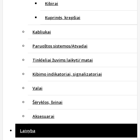
Kibirai
Kuprinės, krepšiai
Kabliukai
Paruoštos sistemos/Atvadai
Tinkleliai žuvims laikyti/ matai
Kibimo indikatoriai, signalizatoriai
Valai
Šėryklos, švinai
Aksesuarai
Laivyba