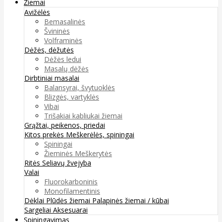
Žiemai
Avižėlės
Bemasalinės
Švininės
Volframinės
Dėžės, dėžutės
Dėžės ledui
Masalų dėžės
Dirbtiniai masalai
Balansyrai, švytuoklės
Blizgės, vartyklės
Vibai
Trišakiai kabliukai žiemai
Grąžtai, peikenos, priedai
Kitos prekės
Meškerėlės, spiningai
Spiningai
Žieminės Meškerytės
Ritės
Seliavų žvejyba
Valai
Fluorokarboninis
Monofilamentinis
Dėklai
Plūdės žiemai
Palapinės žiemai / kūbai
Sargeliai
Aksesuarai
Spiningavimas