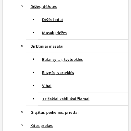
Dėžės, dėžutės
Dėžės ledui
Masalų dėžės
Dirbtiniai masalai
Balansyrai, švytuoklės
Blizgės, vartyklės
Vibai
Trišakiai kabliukai žiemai
Grąžtai, peikenos, priedai
Kitos prekės