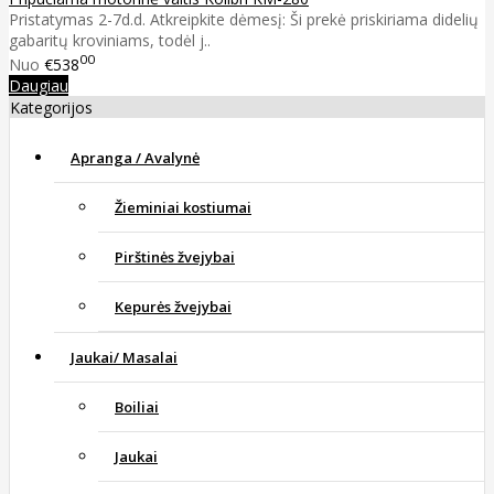
Pristatymas 2-7d.d. Atkreipkite dėmesį: Ši prekė priskiriama didelių
gabaritų kroviniams, todėl j..
00
Nuo
€538
Daugiau
Kategorijos
Apranga / Avalynė
Žieminiai kostiumai
Pirštinės žvejybai
Kepurės žvejybai
Jaukai/ Masalai
Boiliai
Jaukai