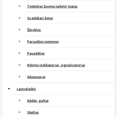
Tinkleliai žuvims laikyti/ matai
Graibštai/ kotai
Šėryklos
Paruoštos sistemos
Pavadėliai
Kibimo indikatoriai, signalizatoriai
Aksesuarai
Laisvalaikis
Kėdės, gultai
Skėčiai