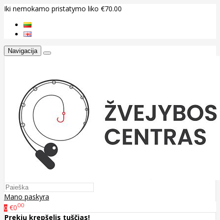
Iki nemokamo pristatymo liko €70.00
Navigacija
Mano paskyra
00
€0
0
Prekių krepšelis tuščias!