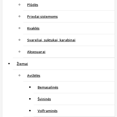
Plūdės
Priedai sistemoms
Kvaklės
Svareliai, suktukai, karabinai
Aksesuarai
Žiemai
Avižėlės
Bemasalinės
Švininės
Volframinės