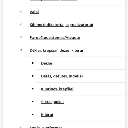
Valai
Kibimo indikatoriai, signalizatoriai
Paruoštos sistemos/Atvadai
Dėklai, krepšiai, dėžės, kibirai
Dėklai
Dėžės, dėžutės, indeliai
Kuprinės, krepšiai
Sietai jaukui
Kibirai
Kėdės, platformos