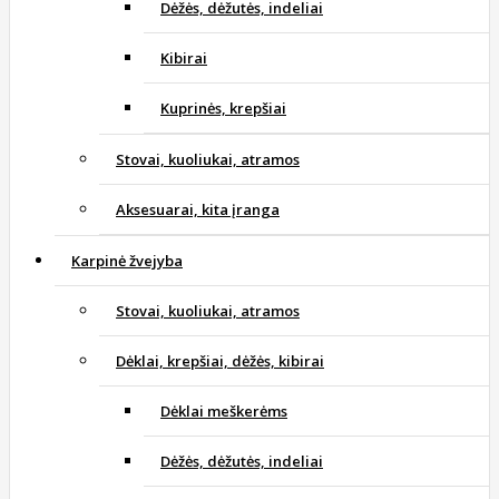
Dėžės, dėžutės, indeliai
Kibirai
Kuprinės, krepšiai
Stovai, kuoliukai, atramos
Aksesuarai, kita įranga
Karpinė žvejyba
Stovai, kuoliukai, atramos
Dėklai, krepšiai, dėžės, kibirai
Dėklai meškerėms
Dėžės, dėžutės, indeliai