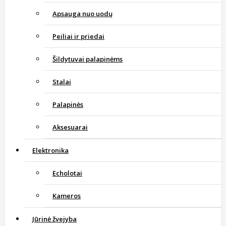
Apsauga nuo uodų
Peiliai ir priedai
Šildytuvai palapinėms
Stalai
Palapinės
Aksesuarai
Elektronika
Echolotai
Kameros
Jūrinė žvejyba