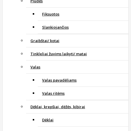
Plūdės
Fiksuotos
Slankiojančios
Graibštai/ kotai
Tinkleliai žuvims laikyti/ matai
Valas
Valas pavadėliams
Valas ritėms
Dėklai, krepšiai, dėžės, kibirai
Dėklai