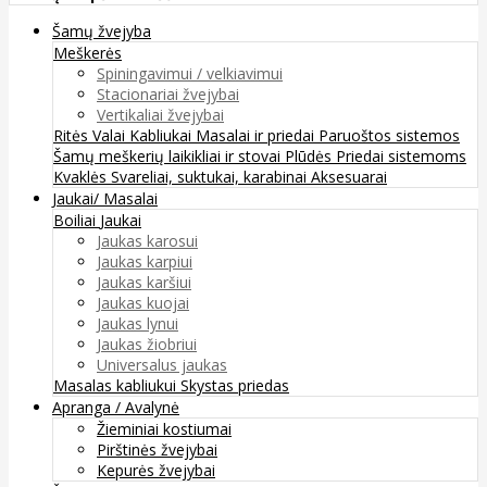
Šamų žvejyba
Meškerės
Spiningavimui / velkiavimui
Stacionariai žvejybai
Vertikaliai žvejybai
Ritės
Valai
Kabliukai
Masalai ir priedai
Paruoštos sistemos
Šamų meškerių laikikliai ir stovai
Plūdės
Priedai sistemoms
Kvaklės
Svareliai, suktukai, karabinai
Aksesuarai
Jaukai/ Masalai
Boiliai
Jaukai
Jaukas karosui
Jaukas karpiui
Jaukas karšiui
Jaukas kuojai
Jaukas lynui
Jaukas žiobriui
Universalus jaukas
Masalas kabliukui
Skystas priedas
Apranga / Avalynė
Žieminiai kostiumai
Pirštinės žvejybai
Kepurės žvejybai