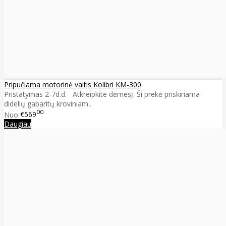
Pripučiama motorinė valtis Kolibri KM-300
Pristatymas 2-7d.d. Atkreipkite dėmesį: Ši prekė priskiriama
didelių gabaritų kroviniam..
00
Nuo
€569
Daugiau