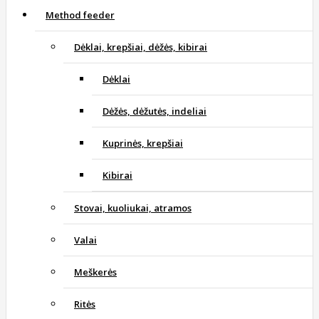
Method feeder
Dėklai, krepšiai, dėžės, kibirai
Dėklai
Dėžės, dėžutės, indeliai
Kuprinės, krepšiai
Kibirai
Stovai, kuoliukai, atramos
Valai
Meškerės
Ritės