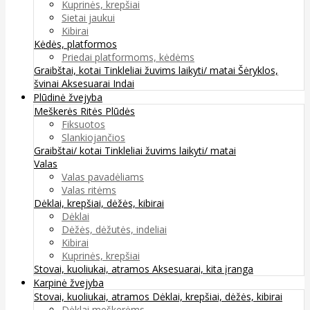
Kuprinės, krepšiai
Sietai jaukui
Kibirai
Kėdės, platformos
Priedai platformoms, kėdėms
Graibštai, kotai
Tinkleliai žuvims laikyti/ matai
Šėryklos,
švinai
Aksesuarai
Indai
Plūdinė žvejyba
Meškerės
Ritės
Plūdės
Fiksuotos
Slankiojančios
Graibštai/ kotai
Tinkleliai žuvims laikyti/ matai
Valas
Valas pavadėliams
Valas ritėms
Dėklai, krepšiai, dėžės, kibirai
Dėklai
Dėžės, dėžutės, indeliai
Kibirai
Kuprinės, krepšiai
Stovai, kuoliukai, atramos
Aksesuarai, kita įranga
Karpinė žvejyba
Stovai, kuoliukai, atramos
Dėklai, krepšiai, dėžės, kibirai
Dėklai meškerėms