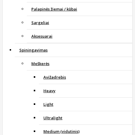
Palapinės žiemai / kūbai
Sargeliai
Aksesuarai
Spiningavimas
Meškerės
Avižadrebis
Heavy
Light
Ultralight
Medium (vidutinis)