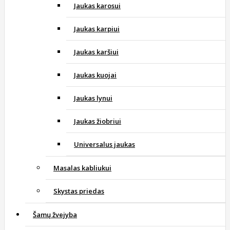
Jaukas karosui
Jaukas karpiui
Jaukas karšiui
Jaukas kuojai
Jaukas lynui
Jaukas žiobriui
Universalus jaukas
Masalas kabliukui
Skystas priedas
Šamų žvejyba