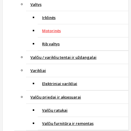
Valtys
Irklinės
Motorinės
Rib valtys
Valčių / variklių tentai ir uždangalai
Varikliai
Elektriniai varikliai
Valčių priedai ir aksesuarai
Valčių ratukai
Valčių furnitūra ir remontas