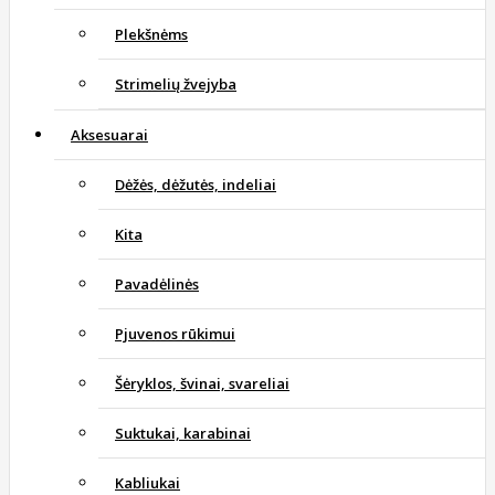
Plekšnėms
Strimelių žvejyba
Aksesuarai
Dėžės, dėžutės, indeliai
Kita
Pavadėlinės
Pjuvenos rūkimui
Šėryklos, švinai, svareliai
Suktukai, karabinai
Kabliukai