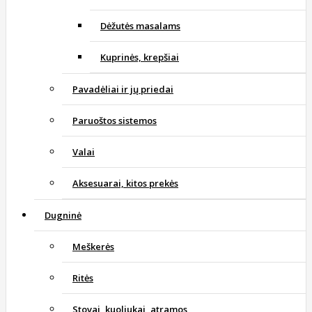
Dėžutės masalams
Kuprinės, krepšiai
Pavadėliai ir jų priedai
Paruoštos sistemos
Valai
Aksesuarai, kitos prekės
Dugninė
Meškerės
Ritės
Stovai, kuoliukai, atramos