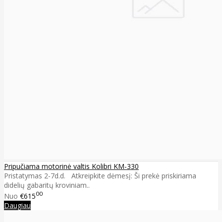
Pripučiama motorinė valtis Kolibri KM-330
Pristatymas 2-7d.d. Atkreipkite dėmesį: Ši prekė priskiriama
didelių gabaritų kroviniam..
00
Nuo
€615
Daugiau