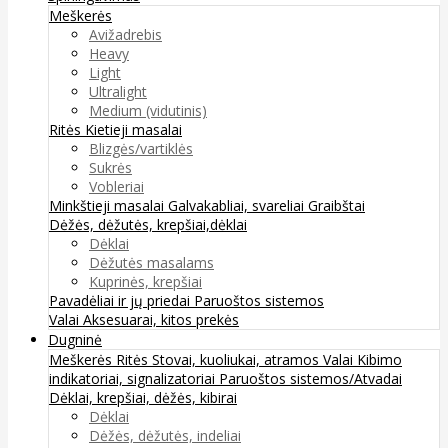
Meškerės
Avižadrebis
Heavy
Light
Ultralight
Medium (vidutinis)
Ritės
Kietieji masalai
Blizgės/vartiklės
Sukrės
Vobleriai
Minkštieji masalai
Galvakabliai, svareliai
Graibštai
Dėžės, dėžutės, krepšiai,dėklai
Dėklai
Dėžutės masalams
Kuprinės, krepšiai
Pavadėliai ir jų priedai
Paruoštos sistemos
Valai
Aksesuarai, kitos prekės
Dugninė
Meškerės
Ritės
Stovai, kuoliukai, atramos
Valai
Kibimo
indikatoriai, signalizatoriai
Paruoštos sistemos/Atvadai
Dėklai, krepšiai, dėžės, kibirai
Dėklai
Dėžės, dėžutės, indeliai