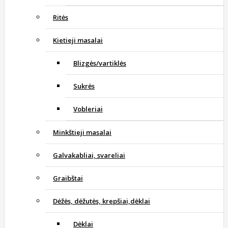
Ritės
Kietieji masalai
Blizgės/vartiklės
Sukrės
Vobleriai
Minkštieji masalai
Galvakabliai, svareliai
Graibštai
Dėžės, dėžutės, krepšiai,dėklai
Dėklai