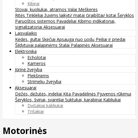
Kibirai
Stovai, kuoliukai, atramos
Valai
Meškerės
Ritės
Tinkleliai žuvims laikyti/ matai
Graibštai/ kotai
Šėryklos
Paruoštos sistemos
Pavadėliai
Kibimo indikatoriai,
signalizatoriai
Aksesuarai
Laisvalaikis
Kėdės, gultai
Skėčiai
Apsauga nuo uodų
Peiliai ir priedai
Šildytuvai palapinėms
Stalai
Palapinės
Aksesuarai
Elektronika
Echolotai
Kameros
Jūrinė žvejyba
Plekšnėms
Strimelių žvejyba
Aksesuarai
Dėžės, dėžutės, indeliai
Kita
Pavadėlinės
Pjuvenos rūkimui
Šėryklos, švinai, svareliai
Suktukai, karabinai
Kabliukai
Dvišakiai kabliukai
Trišakiai
Motorinės