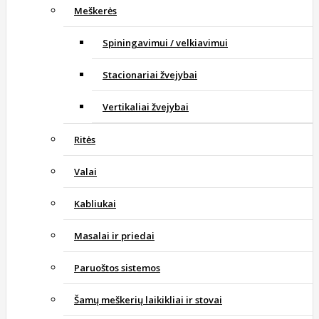
Meškerės
Spiningavimui / velkiavimui
Stacionariai žvejybai
Vertikaliai žvejybai
Ritės
Valai
Kabliukai
Masalai ir priedai
Paruoštos sistemos
Šamų meškerių laikikliai ir stovai