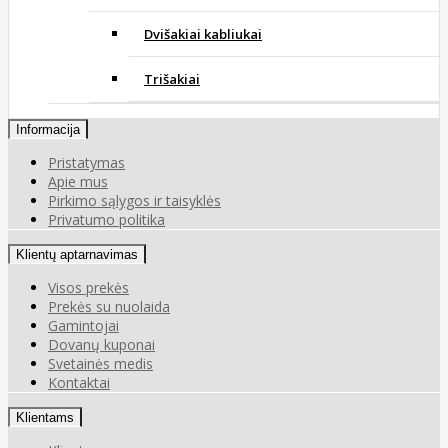
Dvišakiai kabliukai
Trišakiai
Informacija
Pristatymas
Apie mus
Pirkimo sąlygos ir taisyklės
Privatumo politika
Klientų aptarnavimas
Visos prekės
Prekės su nuolaida
Gamintojai
Dovanų kuponai
Svetainės medis
Kontaktai
Klientams