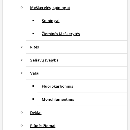
Meškerėlės, spiningai
Spiningai
Žieminės Meškerytės
Ritės
Seliavų žvejyba
Valai
Fluorokarboninis
Monofilamentinis
Dėklai
Plūdės žiemai