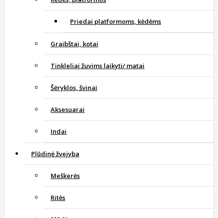
Priedai platformoms, kėdėms
Graibštai, kotai
Tinkleliai žuvims laikyti/ matai
Šėryklos, švinai
Aksesuarai
Indai
Plūdinė žvejyba
Meškerės
Ritės