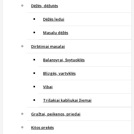
Dėžės, dėžutės
Dėžės ledui
Masalų dėžės
Dirbtiniai masalai
Balansyrai, švytuoklės
Blizgės, vartyklės
Vibai
Trišakiai kabliukai žiemai
Grąžtai, peikenos, priedai
Kitos prekės