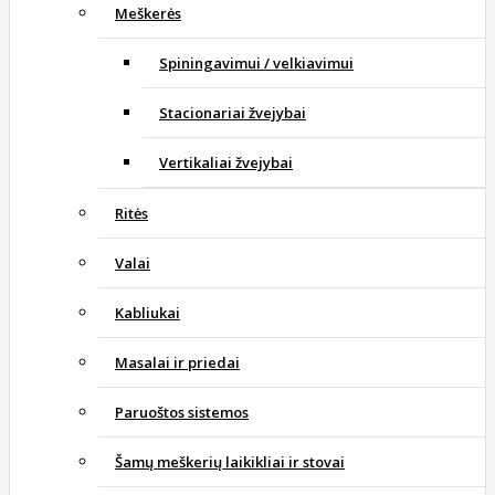
Meškerės
Spiningavimui / velkiavimui
Stacionariai žvejybai
Vertikaliai žvejybai
Ritės
Valai
Kabliukai
Masalai ir priedai
Paruoštos sistemos
Šamų meškerių laikikliai ir stovai