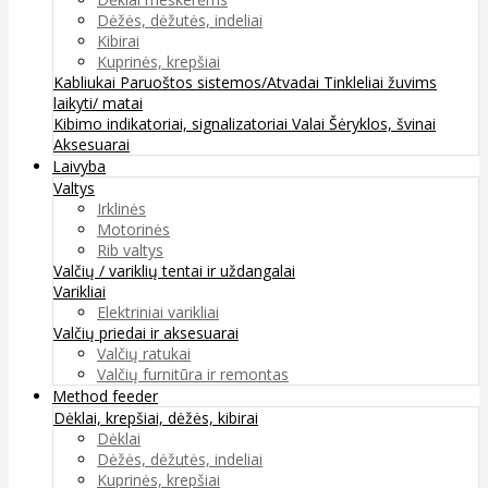
Dėžės, dėžutės, indeliai
Kibirai
Kuprinės, krepšiai
Kabliukai
Paruoštos sistemos/Atvadai
Tinkleliai žuvims
laikyti/ matai
Kibimo indikatoriai, signalizatoriai
Valai
Šėryklos, švinai
Aksesuarai
Laivyba
Valtys
Irklinės
Motorinės
Rib valtys
Valčių / variklių tentai ir uždangalai
Varikliai
Elektriniai varikliai
Valčių priedai ir aksesuarai
Valčių ratukai
Valčių furnitūra ir remontas
Method feeder
Dėklai, krepšiai, dėžės, kibirai
Dėklai
Dėžės, dėžutės, indeliai
Kuprinės, krepšiai