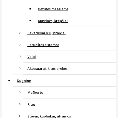
Dėžutės masalams
Kuprinės, krepšiai
Pavadėliai ir jų priedai
Paruoštos sistemos
Valai
Aksesuarai, kitos prekės
Dugninė
Meškerės
Ritės
Stovai, kuoliukai, atramos