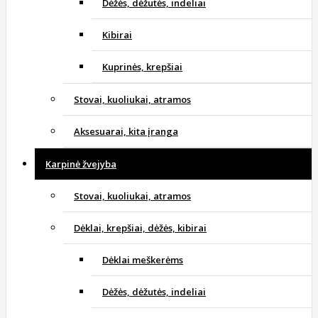
Dėžės, dėžutės, indeliai
Kibirai
Kuprinės, krepšiai
Stovai, kuoliukai, atramos
Aksesuarai, kita įranga
Karpinė žvejyba
Stovai, kuoliukai, atramos
Dėklai, krepšiai, dėžės, kibirai
Dėklai meškerėms
Dėžės, dėžutės, indeliai