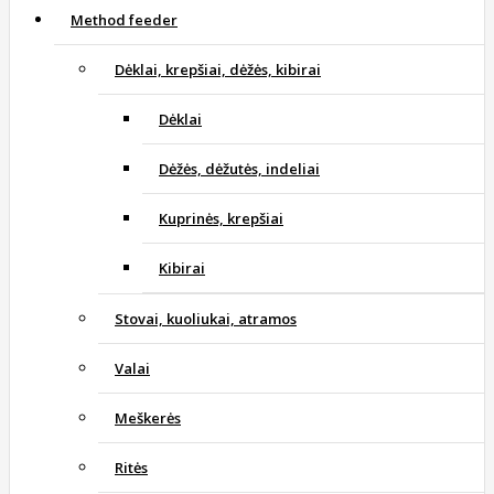
Method feeder
Dėklai, krepšiai, dėžės, kibirai
Dėklai
Dėžės, dėžutės, indeliai
Kuprinės, krepšiai
Kibirai
Stovai, kuoliukai, atramos
Valai
Meškerės
Ritės