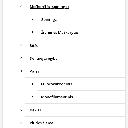
Meškerėlės, spiningai
Spiningai
Žieminės Meškerytės
Ritės
Seliavų žvejyba
Valai
Fluorokarboninis
Monofilamentinis
Dėklai
Plūdės žiemai