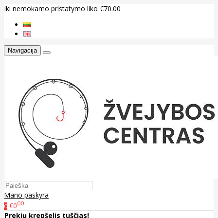
Iki nemokamo pristatymo liko €70.00
Navigacija
Mano paskyra
00
€0
0
Prekių krepšelis tuščias!