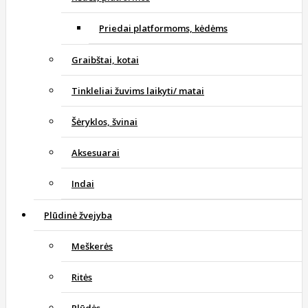
Priedai platformoms, kėdėms
Graibštai, kotai
Tinkleliai žuvims laikyti/ matai
Šėryklos, švinai
Aksesuarai
Indai
Plūdinė žvejyba
Meškerės
Ritės