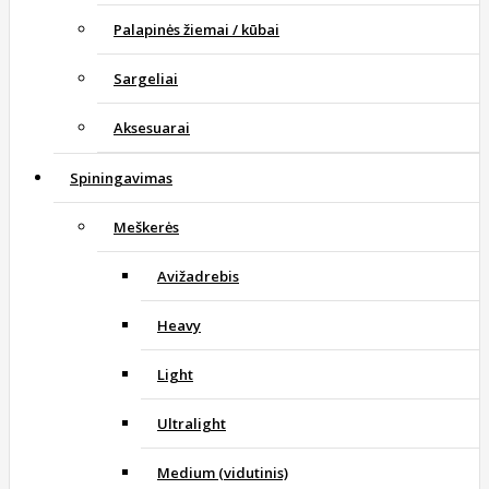
Palapinės žiemai / kūbai
Sargeliai
Aksesuarai
Spiningavimas
Meškerės
Avižadrebis
Heavy
Light
Ultralight
Medium (vidutinis)