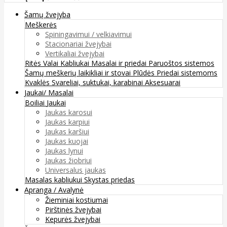
Šamų žvejyba
Meškerės
Spiningavimui / velkiavimui
Stacionariai žvejybai
Vertikaliai žvejybai
Ritės
Valai
Kabliukai
Masalai ir priedai
Paruoštos sistemos
Šamų meškerių laikikliai ir stovai
Plūdės
Priedai sistemoms
Kvaklės
Svareliai, suktukai, karabinai
Aksesuarai
Jaukai/ Masalai
Boiliai
Jaukai
Jaukas karosui
Jaukas karpiui
Jaukas karšiui
Jaukas kuojai
Jaukas lynui
Jaukas žiobriui
Universalus jaukas
Masalas kabliukui
Skystas priedas
Apranga / Avalynė
Žieminiai kostiumai
Pirštinės žvejybai
Kepurės žvejybai