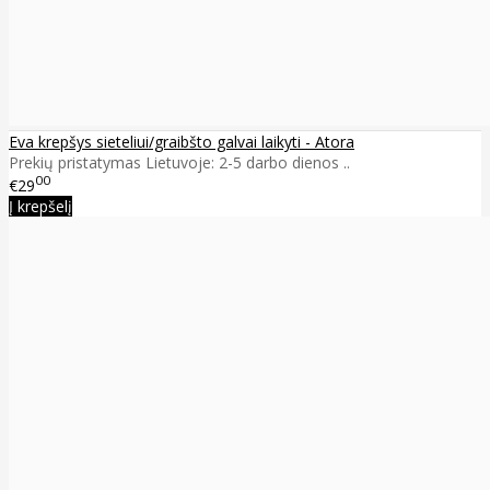
Eva krepšys sieteliui/graibšto galvai laikyti - Atora
Prekių pristatymas Lietuvoje: 2-5 darbo dienos ..
00
€29
Į krepšelį