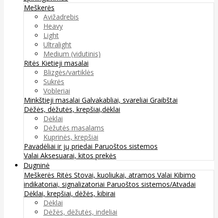
Meškerės
Avižadrebis
Heavy
Light
Ultralight
Medium (vidutinis)
Ritės
Kietieji masalai
Blizgės/vartiklės
Sukrės
Vobleriai
Minkštieji masalai
Galvakabliai, svareliai
Graibštai
Dėžės, dėžutės, krepšiai,dėklai
Dėklai
Dėžutės masalams
Kuprinės, krepšiai
Pavadėliai ir jų priedai
Paruoštos sistemos
Valai
Aksesuarai, kitos prekės
Dugninė
Meškerės
Ritės
Stovai, kuoliukai, atramos
Valai
Kibimo
indikatoriai, signalizatoriai
Paruoštos sistemos/Atvadai
Dėklai, krepšiai, dėžės, kibirai
Dėklai
Dėžės, dėžutės, indeliai