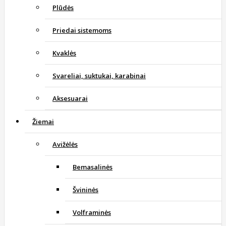
Plūdės
Priedai sistemoms
Kvaklės
Svareliai, suktukai, karabinai
Aksesuarai
Žiemai
Avižėlės
Bemasalinės
Švininės
Volframinės