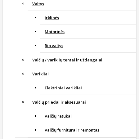
Valtys
Irklinės
Motorinės
Rib valtys
Valčių / variklių tentai ir uždangalai
Varikliai
Elektriniai varikliai
Valčių priedai ir aksesuarai
Valčių ratukai
Valčių furnitūra ir remontas