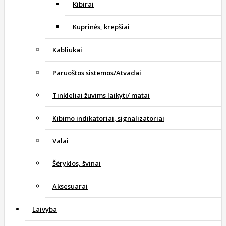
Kibirai
Kuprinės, krepšiai
Kabliukai
Paruoštos sistemos/Atvadai
Tinkleliai žuvims laikyti/ matai
Kibimo indikatoriai, signalizatoriai
Valai
Šėryklos, švinai
Aksesuarai
Laivyba