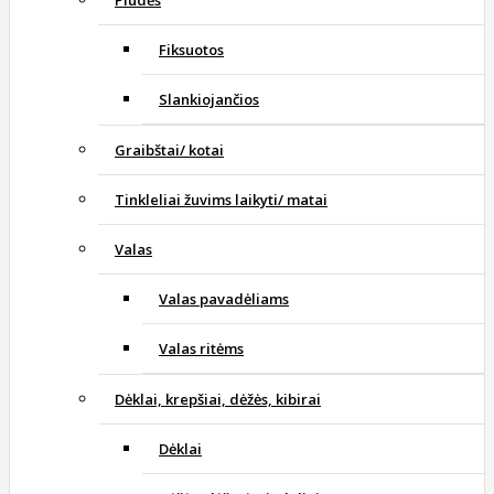
Plūdės
Fiksuotos
Slankiojančios
Graibštai/ kotai
Tinkleliai žuvims laikyti/ matai
Valas
Valas pavadėliams
Valas ritėms
Dėklai, krepšiai, dėžės, kibirai
Dėklai