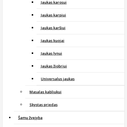
Jaukas karosui
Jaukas karpiui
Jaukas karšiui
Jaukas kuojai
Jaukas lynui
Jaukas žiobriui
Universalus jaukas
Masalas kabliukui
Skystas priedas
Šamų žvejyba