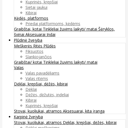
Kuprinės, krepšiai
Sietai jaukui
Kibirai
Kėdės, platformos
Priedai platformoms, kėdėms
Graibštai, kotai
Tinkleliai žuvims laikyti/ matai
Šėryklos,
švinai
Aksesuarai
Indai
Plūdinė žvejyba
Meškerės
Ritės
Plūdės
Fiksuotos
Slankiojančios
Graibštai/ kotai
Tinkleliai žuvims laikyti/ matai
Valas
Valas pavadėliams
Valas ritėms
Dėklai, krepšiai, dėžės, kibirai
Dėklai
Dėžės, dėžutės, indeliai
Kibirai
Kuprinės, krepšiai
Stovai, kuoliukai, atramos
Aksesuarai, kita įranga
Karpinė žvejyba
Stovai, kuoliukai, atramos
Dėklai, krepšiai, dėžės, kibirai
Dėklai meškerėms