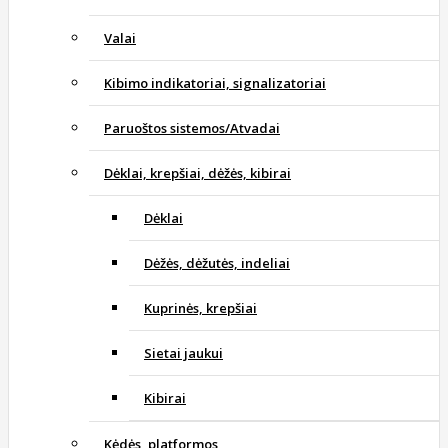
Valai
Kibimo indikatoriai, signalizatoriai
Paruoštos sistemos/Atvadai
Dėklai, krepšiai, dėžės, kibirai
Dėklai
Dėžės, dėžutės, indeliai
Kuprinės, krepšiai
Sietai jaukui
Kibirai
Kėdės, platformos