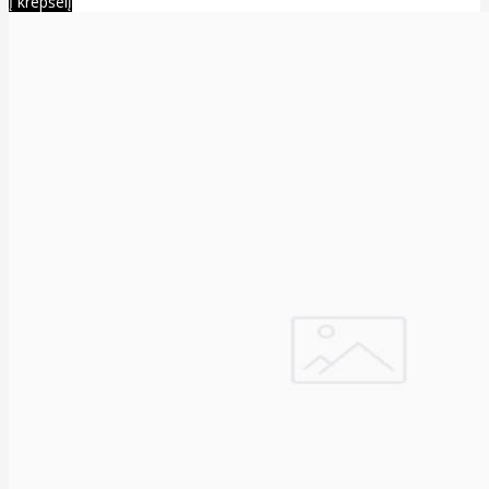
Į krepšelį