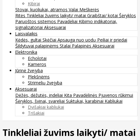
Kibirai
Stovai, kuoliukai, atramos
Valai
Meškerės
Ritės
Tinkleliai žuvims laikyti/ matai
Graibštai/ kotai
Šėryklos
Paruoštos sistemos
Pavadėliai
Kibimo indikatoriai,
signalizatoriai
Aksesuarai
Laisvalaikis
Kėdės, gultai
Skėčiai
Apsauga nuo uodų
Peiliai ir priedai
Šildytuvai palapinėms
Stalai
Palapinės
Aksesuarai
Elektronika
Echolotai
Kameros
Jūrinė žvejyba
Plekšnėms
Strimelių žvejyba
Aksesuarai
Dėžės, dėžutės, indeliai
Kita
Pavadėlinės
Pjuvenos rūkimui
Šėryklos, švinai, svareliai
Suktukai, karabinai
Kabliukai
Dvišakiai kabliukai
Trišakiai
Tinkleliai žuvims laikyti/ matai