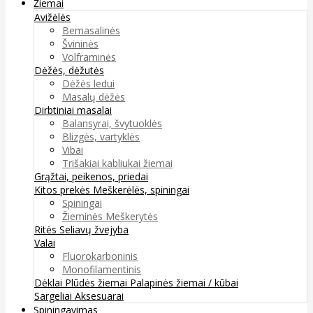
Žiemai
Avižėlės
Bemasalinės
Švininės
Volframinės
Dėžės, dėžutės
Dėžės ledui
Masalų dėžės
Dirbtiniai masalai
Balansyrai, švytuoklės
Blizgės, vartyklės
Vibai
Trišakiai kabliukai žiemai
Grąžtai, peikenos, priedai
Kitos prekės
Meškerėlės, spiningai
Spiningai
Žieminės Meškerytės
Ritės
Seliavų žvejyba
Valai
Fluorokarboninis
Monofilamentinis
Dėklai
Plūdės žiemai
Palapinės žiemai / kūbai
Sargeliai
Aksesuarai
Spiningavimas