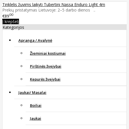
Tinklelis žuvims laikyti Tubertini Nassa Enduro Light 4m
Prekių pristatymas Lietuvoje: 2–5 darbo dienos ..
00
€89
Į krepšelį
Kategorijos
Apranga / Avalynė
Žieminiai kostiumai
Pirštinės žvejybai
Kepurės žvejybai
Jaukai/ Masalai
Boiliai
Jaukai