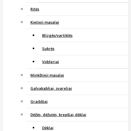
Ritės
Kietieji masalai
Blizgės/vartiklės
Sukrės
Vobleriai
Minkštieji masalai
Galvakabliai, svareliai
Graibštai
Dėžės, dėžutės, krepšiai,dėklai
Dėklai