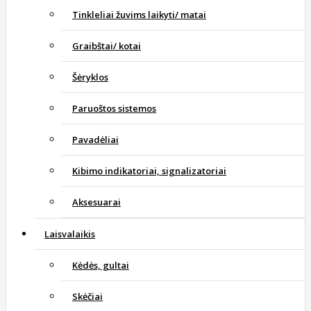
Tinkleliai žuvims laikyti/ matai
Graibštai/ kotai
Šėryklos
Paruoštos sistemos
Pavadėliai
Kibimo indikatoriai, signalizatoriai
Aksesuarai
Laisvalaikis
Kėdės, gultai
Skėčiai