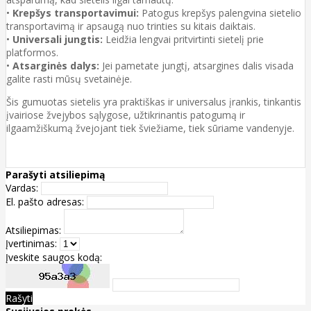
•
Krepšys transportavimui:
Patogus krepšys palengvina sietelio
transportavimą ir apsaugą nuo trinties su kitais daiktais.
•
Universali jungtis:
Leidžia lengvai pritvirtinti sietelį prie
platformos.
•
Atsarginės dalys:
Jei pametate jungtį, atsargines dalis visada
galite rasti mūsų svetainėje.
Šis gumuotas sietelis yra praktiškas ir universalus įrankis, tinkantis
įvairiose žvejybos sąlygose, užtikrinantis patogumą ir
ilgaamžiškumą žvejojant tiek šviežiame, tiek sūriame vandenyje.
Parašyti atsiliepimą
Vardas:
El. pašto adresas:
Atsiliepimas:
Įvertinimas:
Įveskite saugos kodą:
Rašyti