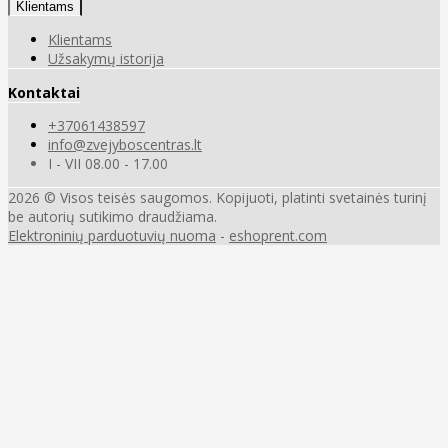
Klientams
Klientams
Užsakymų istorija
Kontaktai
+37061438597
info@zvejyboscentras.lt
I - VII 08.00 - 17.00
2026 © Visos teisės saugomos. Kopijuoti, platinti svetainės turinį
be autorių sutikimo draudžiama.
Elektroninių parduotuvių nuoma
-
eshoprent.com