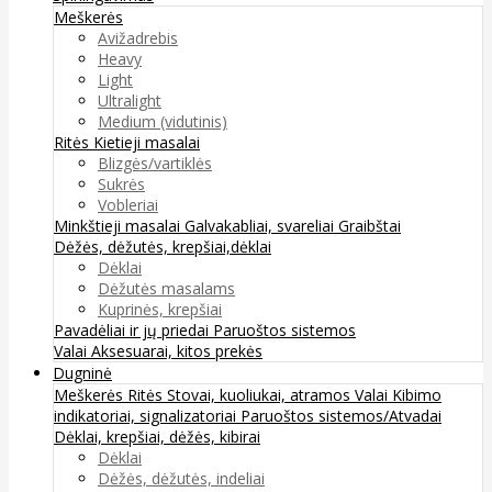
Meškerės
Avižadrebis
Heavy
Light
Ultralight
Medium (vidutinis)
Ritės
Kietieji masalai
Blizgės/vartiklės
Sukrės
Vobleriai
Minkštieji masalai
Galvakabliai, svareliai
Graibštai
Dėžės, dėžutės, krepšiai,dėklai
Dėklai
Dėžutės masalams
Kuprinės, krepšiai
Pavadėliai ir jų priedai
Paruoštos sistemos
Valai
Aksesuarai, kitos prekės
Dugninė
Meškerės
Ritės
Stovai, kuoliukai, atramos
Valai
Kibimo
indikatoriai, signalizatoriai
Paruoštos sistemos/Atvadai
Dėklai, krepšiai, dėžės, kibirai
Dėklai
Dėžės, dėžutės, indeliai