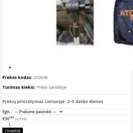
Prekės kodas:
203046
Turimas kiekis:
Prekė sandėlyje
Prekių pristatymas Lietuvoje: 2–5 darbo dienos
Ilgis :
00
€30
su PVM