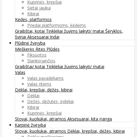
Kuprinės, krepšiai
Sietai jaukui
Kibirai
Kėdės, platformos
Priedai platformoms, kėdėms
Graibštai, kotai
Tinkleliai žuvims laikyti/ matai
Šėryklos,
švinai
Aksesuarai
Indai
Plūdinė žvejyba
Meškerės
Ritės
Plūdės
Fiksuotos
Slankiojančios
Graibštai/ kotai
Tinkleliai žuvims laikyti/ matai
Valas
Valas pavadėliams
Valas ritėms
Dėklai, krepšiai, dėžės, kibirai
Dėklai
Dėžės, dėžutės, indeliai
Kibirai
Kuprinės, krepšiai
Stovai, kuoliukai, atramos
Aksesuarai, kita įranga
Karpinė žvejyba
Stovai, kuoliukai, atramos
Dėklai, krepšiai, dėžės, kibirai
Dėklai meškerėms