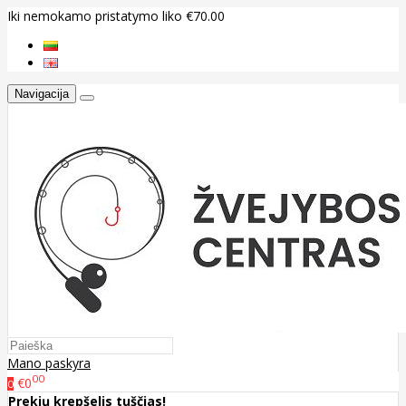
Iki nemokamo pristatymo liko €70.00
Navigacija
Mano paskyra
00
€0
0
Prekių krepšelis tuščias!