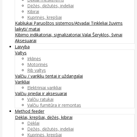
Dėžės, dėžutės, indeliai
Kibirai
Kuprinės, krepšiai
Kabliukai
Paruoštos sistemos/Atvadai
Tinkleliai žuvims
laikyti/ matai
Kibimo indikatoriai, signalizatoriai
Valai
Šėryklos, švinai
Aksesuarai
Laivyba
Valtys
Irklinės
Motorinės
Rib valtys
Valčių / variklių tentai ir uždangalai
Varikliai
Elektriniai varikliai
Valčių priedai ir aksesuarai
Valčių ratukai
Valčių furnitūra ir remontas
Method feeder
Dėklai, krepšiai, dėžės, kibirai
Dėklai
Dėžės, dėžutės, indeliai
Kuprinės, krepšiai