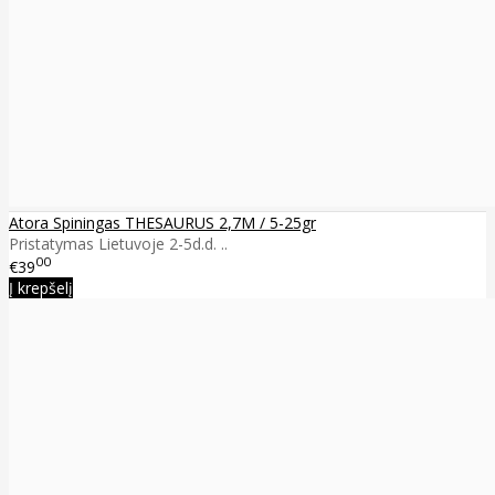
Atora Spiningas THESAURUS 2,7M / 5-25gr
Pristatymas Lietuvoje 2-5d.d. ..
00
€39
Į krepšelį