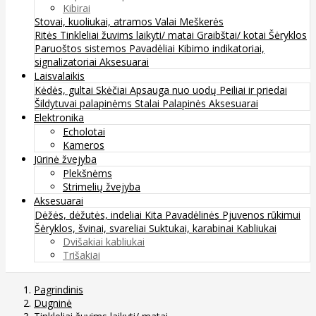
Kibirai
Stovai, kuoliukai, atramos
Valai
Meškerės
Ritės
Tinkleliai žuvims laikyti/ matai
Graibštai/ kotai
Šėryklos
Paruoštos sistemos
Pavadėliai
Kibimo indikatoriai,
signalizatoriai
Aksesuarai
Laisvalaikis
Kėdės, gultai
Skėčiai
Apsauga nuo uodų
Peiliai ir priedai
Šildytuvai palapinėms
Stalai
Palapinės
Aksesuarai
Elektronika
Echolotai
Kameros
Jūrinė žvejyba
Plekšnėms
Strimelių žvejyba
Aksesuarai
Dėžės, dėžutės, indeliai
Kita
Pavadėlinės
Pjuvenos rūkimui
Šėryklos, švinai, svareliai
Suktukai, karabinai
Kabliukai
Dvišakiai kabliukai
Trišakiai
Pagrindinis
Dugninė