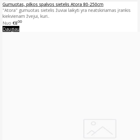
Gumuotas, pilkos spalvos sietelis Atora 80-250cm
"Atora" gumuotas sietelis žuviai laikyti yra neatskiriamas įrankis
kiekvienam žvejui, kuri..
00
Nuo
€8
Daugiau