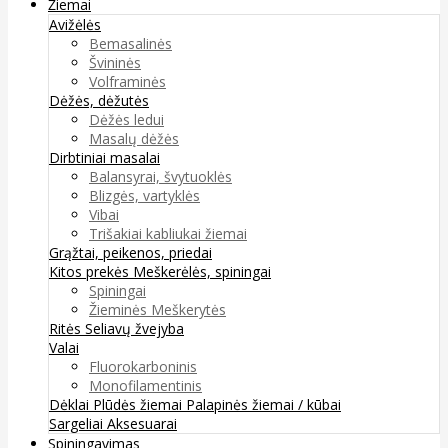
Žiemai
Avižėlės
Bemasalinės
Švininės
Volframinės
Dėžės, dėžutės
Dėžės ledui
Masalų dėžės
Dirbtiniai masalai
Balansyrai, švytuoklės
Blizgės, vartyklės
Vibai
Trišakiai kabliukai žiemai
Grąžtai, peikenos, priedai
Kitos prekės
Meškerėlės, spiningai
Spiningai
Žieminės Meškerytės
Ritės
Seliavų žvejyba
Valai
Fluorokarboninis
Monofilamentinis
Dėklai
Plūdės žiemai
Palapinės žiemai / kūbai
Sargeliai
Aksesuarai
Spiningavimas