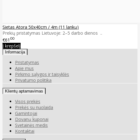
Sietas Atora 50x40cm / 4m (11 lankų)
Prekių pristatymas Lietuvoje: 2–5 darbo dienos ..
00
€61
Į krepšelį
Informacija
Pristatymas
Apie mus
Pirkimo sąlygos ir taisyklės
Privatumo politika
Klientų aptarnavimas
Visos prekės
Prekės su nuolaida
Gamintojai
Dovanų kuponai
Svetainės medis
Kontaktai