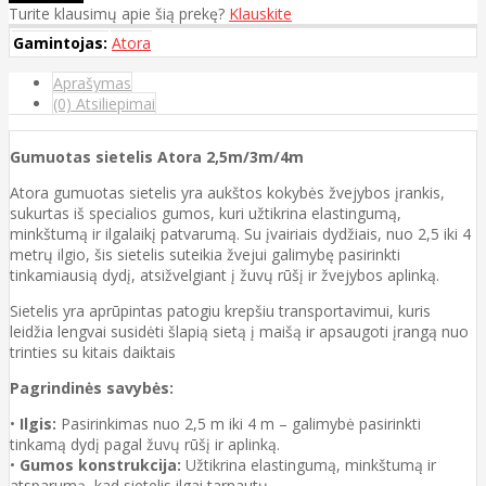
Turite klausimų apie šią prekę?
Klauskite
Gamintojas:
Atora
Aprašymas
(0) Atsiliepimai
Gumuotas sietelis Atora 2,5m/3m/4m
Atora gumuotas sietelis yra aukštos kokybės žvejybos įrankis,
sukurtas iš specialios gumos, kuri užtikrina elastingumą,
minkštumą ir ilgalaikį patvarumą. Su įvairiais dydžiais, nuo 2,5 iki 4
metrų ilgio, šis sietelis suteikia žvejui galimybę pasirinkti
tinkamiausią dydį, atsižvelgiant į žuvų rūšį ir žvejybos aplinką.
Sietelis yra aprūpintas patogiu krepšiu transportavimui, kuris
leidžia lengvai susidėti šlapią sietą į maišą ir apsaugoti įrangą nuo
trinties su kitais daiktais
Pagrindinės savybės:
•
Ilgis:
Pasirinkimas nuo 2,5 m iki 4 m – galimybė pasirinkti
tinkamą dydį pagal žuvų rūšį ir aplinką.
•
Gumos konstrukcija:
Užtikrina elastingumą, minkštumą ir
atsparumą, kad sietelis ilgai tarnautų.