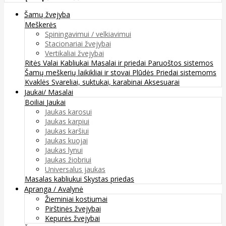
Šamų žvejyba
Meškerės
Spiningavimui / velkiavimui
Stacionariai žvejybai
Vertikaliai žvejybai
Ritės
Valai
Kabliukai
Masalai ir priedai
Paruoštos sistemos
Šamų meškerių laikikliai ir stovai
Plūdės
Priedai sistemoms
Kvaklės
Svareliai, suktukai, karabinai
Aksesuarai
Jaukai/ Masalai
Boiliai
Jaukai
Jaukas karosui
Jaukas karpiui
Jaukas karšiui
Jaukas kuojai
Jaukas lynui
Jaukas žiobriui
Universalus jaukas
Masalas kabliukui
Skystas priedas
Apranga / Avalynė
Žieminiai kostiumai
Pirštinės žvejybai
Kepurės žvejybai