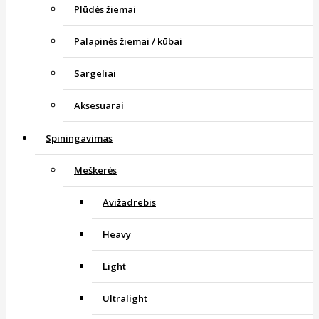
Plūdės žiemai
Palapinės žiemai / kūbai
Sargeliai
Aksesuarai
Spiningavimas
Meškerės
Avižadrebis
Heavy
Light
Ultralight