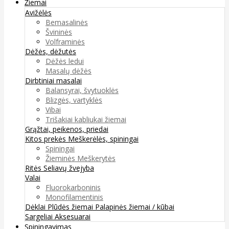
Žiemai
Avižėlės
Bemasalinės
Švininės
Volframinės
Dėžės, dėžutės
Dėžės ledui
Masalų dėžės
Dirbtiniai masalai
Balansyrai, švytuoklės
Blizgės, vartyklės
Vibai
Trišakiai kabliukai žiemai
Grąžtai, peikenos, priedai
Kitos prekės
Meškerėlės, spiningai
Spiningai
Žieminės Meškerytės
Ritės
Seliavų žvejyba
Valai
Fluorokarboninis
Monofilamentinis
Dėklai
Plūdės žiemai
Palapinės žiemai / kūbai
Sargeliai
Aksesuarai
Spiningavimas