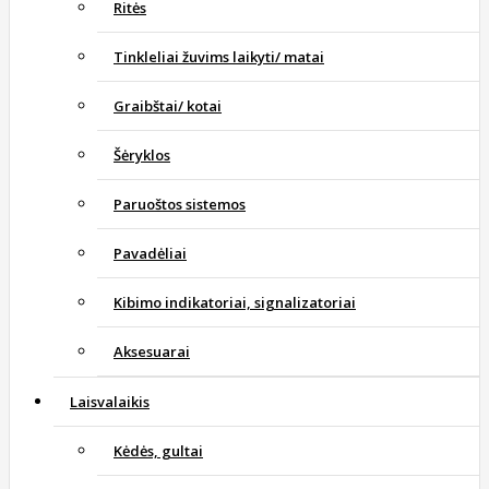
Ritės
Tinkleliai žuvims laikyti/ matai
Graibštai/ kotai
Šėryklos
Paruoštos sistemos
Pavadėliai
Kibimo indikatoriai, signalizatoriai
Aksesuarai
Laisvalaikis
Kėdės, gultai