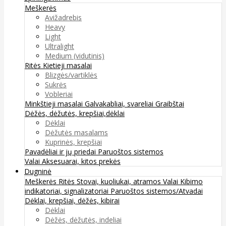
Meškerės
Avižadrebis
Heavy
Light
Ultralight
Medium (vidutinis)
Ritės
Kietieji masalai
Blizgės/vartiklės
Sukrės
Vobleriai
Minkštieji masalai
Galvakabliai, svareliai
Graibštai
Dėžės, dėžutės, krepšiai,dėklai
Dėklai
Dėžutės masalams
Kuprinės, krepšiai
Pavadėliai ir jų priedai
Paruoštos sistemos
Valai
Aksesuarai, kitos prekės
Dugninė
Meškerės
Ritės
Stovai, kuoliukai, atramos
Valai
Kibimo
indikatoriai, signalizatoriai
Paruoštos sistemos/Atvadai
Dėklai, krepšiai, dėžės, kibirai
Dėklai
Dėžės, dėžutės, indeliai