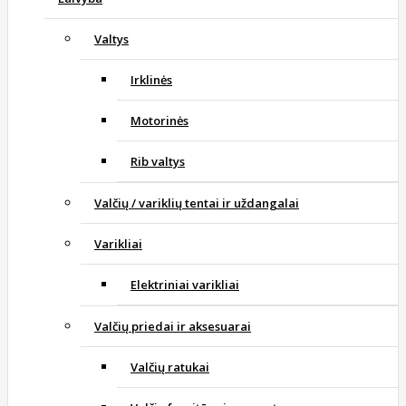
Valtys
Irklinės
Motorinės
Rib valtys
Valčių / variklių tentai ir uždangalai
Varikliai
Elektriniai varikliai
Valčių priedai ir aksesuarai
Valčių ratukai