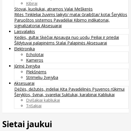
Kibirai
Stovai, kuoliukai, atramos
Valai
Meškerės
Ritės
Tinkleliai žuvims laikyti/ matai
Graibštai/ kotai
Šėryklos
Paruoštos sistemos
Pavadėliai
Kibimo indikatoriai,
signalizatoriai
Aksesuarai
Laisvalaikis
Kėdės, gultai
Skėčiai
Apsauga nuo uodų
Peiliai ir priedai
Šildytuvai palapinėms
Stalai
Palapinės
Aksesuarai
Elektronika
Echolotai
Kameros
Jūrinė žvejyba
Plekšnėms
Strimelių žvejyba
Aksesuarai
Dėžės, dėžutės, indeliai
Kita
Pavadėlinės
Pjuvenos rūkimui
Šėryklos, švinai, svareliai
Suktukai, karabinai
Kabliukai
Dvišakiai kabliukai
Trišakiai
Sietai jaukui