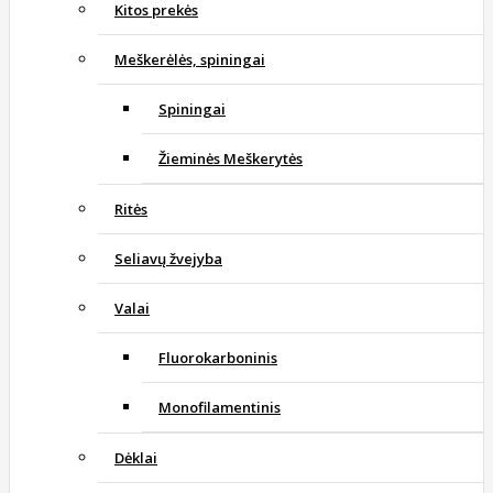
Kitos prekės
Meškerėlės, spiningai
Spiningai
Žieminės Meškerytės
Ritės
Seliavų žvejyba
Valai
Fluorokarboninis
Monofilamentinis
Dėklai