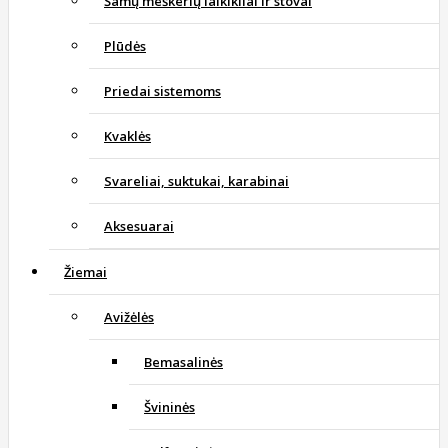
Šamų meškerių laikikliai ir stovai
Plūdės
Priedai sistemoms
Kvaklės
Svareliai, suktukai, karabinai
Aksesuarai
Žiemai
Avižėlės
Bemasalinės
Švininės