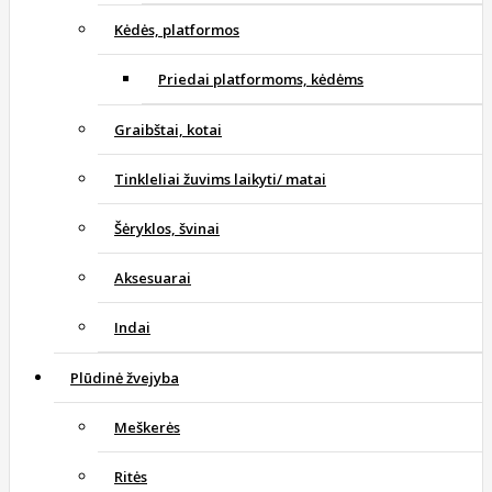
Kėdės, platformos
Priedai platformoms, kėdėms
Graibštai, kotai
Tinkleliai žuvims laikyti/ matai
Šėryklos, švinai
Aksesuarai
Indai
Plūdinė žvejyba
Meškerės
Ritės