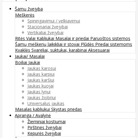
Šamų žvejyba
Meškerės
Spiningavimui / velkiavimui
Stacionariai žvejybai
Vertikaliai žvejybai
Ritės
Valai
Kabliukai
Masalai ir priedai
Paruoštos sistemos
Šamų meškerių laikikliai ir stovai
Plūdės
Priedai sistemoms
Kvaklės
Svareliai, suktukai, karabinai
Aksesuarai
Jaukai/ Masalai
Boiliai
Jaukai
Jaukas karosui
Jaukas karpiui
Jaukas karšiui
Jaukas kuojai
Jaukas lynui
Jaukas žiobriui
Universalus jaukas
Masalas kabliukui
Skystas priedas
Apranga / Avalynė
Žieminiai kostiumai
Pirštinės žvejybai
Kepurės žvejybai