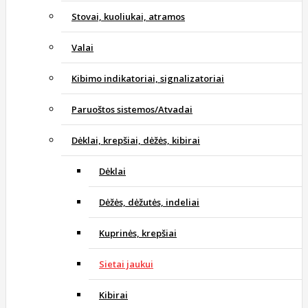
Stovai, kuoliukai, atramos
Valai
Kibimo indikatoriai, signalizatoriai
Paruoštos sistemos/Atvadai
Dėklai, krepšiai, dėžės, kibirai
Dėklai
Dėžės, dėžutės, indeliai
Kuprinės, krepšiai
Sietai jaukui
Kibirai