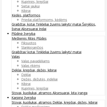
Kuprinės, krepšiai
Sietai jaukui
Kibirai
Kėdės, platformos
Priedai platformoms, kėdėms
Graibštai, kotai
Tinkleliai žuvims laikyti/ matai
Šėryklos,
švinai
Aksesuarai
Indai
Plūdinė žvejyba
Meškerės
Ritės
Plūdės
Fiksuotos
Slankiojančios
Graibštai/ kotai
Tinkleliai žuvims laikyti/ matai
Valas
Valas pavadėliams
Valas ritėms
Dėklai, krepšiai, dėžės, kibirai
Dėklai
Dėžės, dėžutės, indeliai
Kibirai
Kuprinės, krepšiai
Stovai, kuoliukai, atramos
Aksesuarai, kita įranga
Karpinė žvejyba
Stovai, kuoliukai, atramos
Dėklai, krepšiai, dėžės, kibirai
Dėklai meškerėms