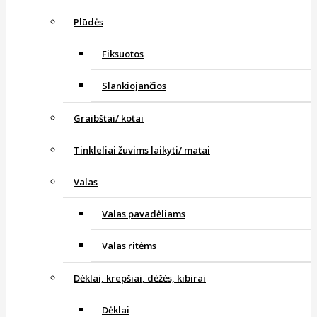
Plūdės
Fiksuotos
Slankiojančios
Graibštai/ kotai
Tinkleliai žuvims laikyti/ matai
Valas
Valas pavadėliams
Valas ritėms
Dėklai, krepšiai, dėžės, kibirai
Dėklai