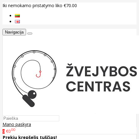
Iki nemokamo pristatymo liko €70.00
Navigacija
Mano paskyra
00
€0
0
Prekių krepšelis tuščias!