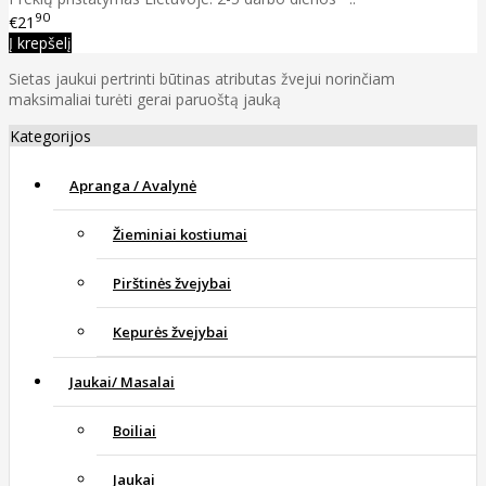
90
€21
Į krepšelį
Sietas jaukui pertrinti būtinas atributas žvejui norinčiam
maksimaliai turėti gerai paruoštą jauką
Kategorijos
Apranga / Avalynė
Žieminiai kostiumai
Pirštinės žvejybai
Kepurės žvejybai
Jaukai/ Masalai
Boiliai
Jaukai