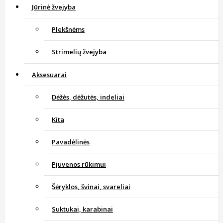
Jūrinė žvejyba
Plekšnėms
Strimelių žvejyba
Aksesuarai
Dėžės, dėžutės, indeliai
Kita
Pavadėlinės
Pjuvenos rūkimui
Šėryklos, švinai, svareliai
Suktukai, karabinai