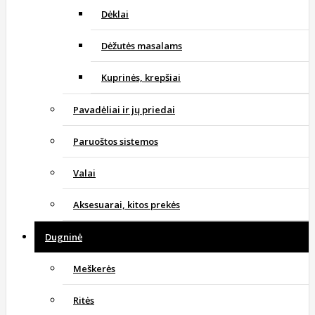
Dėklai
Dėžutės masalams
Kuprinės, krepšiai
Pavadėliai ir jų priedai
Paruoštos sistemos
Valai
Aksesuarai, kitos prekės
Dugninė
Meškerės
Ritės