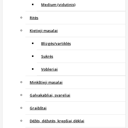
Medium (vidutinis)
Ritės
Kietieji masalai
Blizgės/vartiklės
Sukrės
Vobleriai
Minkštieji masalai
Galvakabliai, svareliai
Graibštai
Dėžės, dėžutės, krepšiai,dėklai