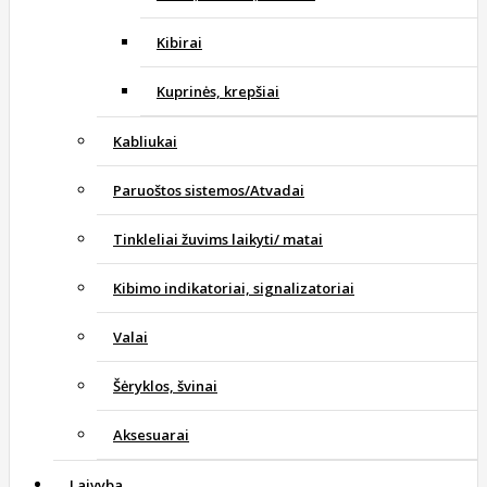
Kibirai
Kuprinės, krepšiai
Kabliukai
Paruoštos sistemos/Atvadai
Tinkleliai žuvims laikyti/ matai
Kibimo indikatoriai, signalizatoriai
Valai
Šėryklos, švinai
Aksesuarai
Laivyba