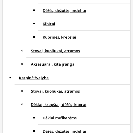
Dėžės, dėžutės, indeliai
Kibirai
Kuprinės, krepšiai
Stovai, kuoliukai, atramos
Aksesuarai, kita įranga
Karpinė žvejyba
Stovai, kuoliukai, atramos
Dėklai, krepšiai, dėžės, kibirai
Dėklai meškerėms
Dėžės, dėžutės, indeliai