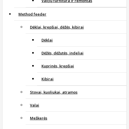
Valčių furnitūra ir remontas
Method feeder
Dėklai, krepšiai, dėžės, kibirai
Dėklai
Dėžės, dėžutės, indeliai
Kuprinės, krepšiai
Kibirai
Stovai, kuoliukai, atramos
Valai
Meškerės