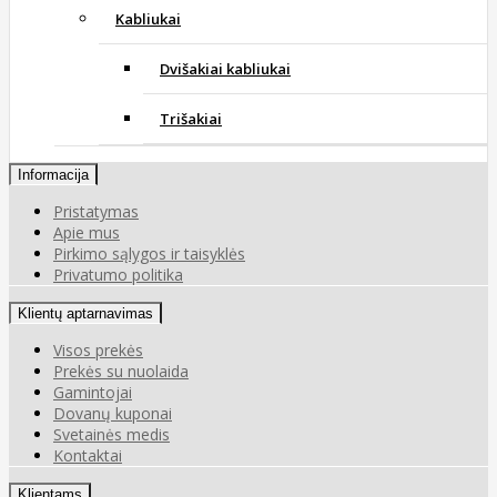
Kabliukai
Dvišakiai kabliukai
Trišakiai
Informacija
Pristatymas
Apie mus
Pirkimo sąlygos ir taisyklės
Privatumo politika
Klientų aptarnavimas
Visos prekės
Prekės su nuolaida
Gamintojai
Dovanų kuponai
Svetainės medis
Kontaktai
Klientams