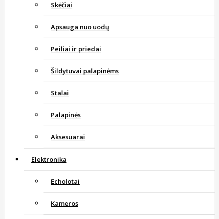
Skėčiai
Apsauga nuo uodų
Peiliai ir priedai
Šildytuvai palapinėms
Stalai
Palapinės
Aksesuarai
Elektronika
Echolotai
Kameros