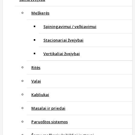
Meškerės
Spiningavimui / velkiavimui
Stacionariai žvejybai
Vertikaliai žvejybai
Ritės
Valai
Kabliukai
Masalai ir priedai
Paruoštos sistemos