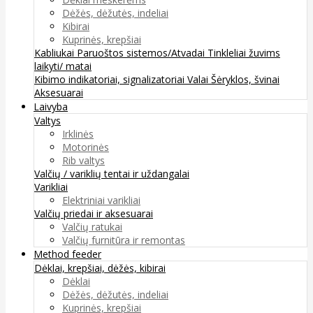
Dėžės, dėžutės, indeliai
Kibirai
Kuprinės, krepšiai
Kabliukai
Paruoštos sistemos/Atvadai
Tinkleliai žuvims
laikyti/ matai
Kibimo indikatoriai, signalizatoriai
Valai
Šėryklos, švinai
Aksesuarai
Laivyba
Valtys
Irklinės
Motorinės
Rib valtys
Valčių / variklių tentai ir uždangalai
Varikliai
Elektriniai varikliai
Valčių priedai ir aksesuarai
Valčių ratukai
Valčių furnitūra ir remontas
Method feeder
Dėklai, krepšiai, dėžės, kibirai
Dėklai
Dėžės, dėžutės, indeliai
Kuprinės, krepšiai