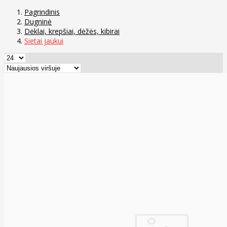
Pagrindinis
Dugninė
Dėklai, krepšiai, dėžės, kibirai
Sietai jaukui