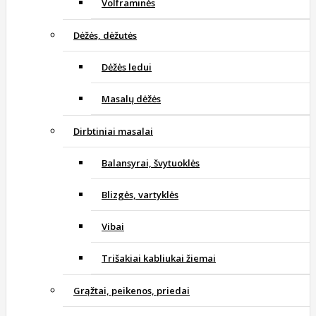
Volframinės
Dėžės, dėžutės
Dėžės ledui
Masalų dėžės
Dirbtiniai masalai
Balansyrai, švytuoklės
Blizgės, vartyklės
Vibai
Trišakiai kabliukai žiemai
Grąžtai, peikenos, priedai