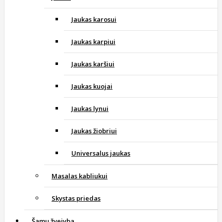
Jaukas karosui
Jaukas karpiui
Jaukas karšiui
Jaukas kuojai
Jaukas lynui
Jaukas žiobriui
Universalus jaukas
Masalas kabliukui
Skystas priedas
Šamų žvejyba