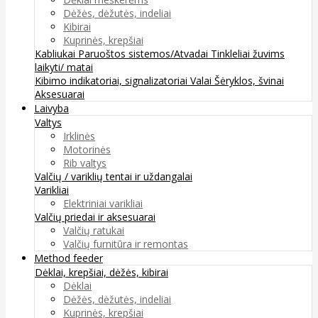
Dėžės, dėžutės, indeliai
Kibirai
Kuprinės, krepšiai
Kabliukai
Paruoštos sistemos/Atvadai
Tinkleliai žuvims
laikyti/ matai
Kibimo indikatoriai, signalizatoriai
Valai
Šėryklos, švinai
Aksesuarai
Laivyba
Valtys
Irklinės
Motorinės
Rib valtys
Valčių / variklių tentai ir uždangalai
Varikliai
Elektriniai varikliai
Valčių priedai ir aksesuarai
Valčių ratukai
Valčių furnitūra ir remontas
Method feeder
Dėklai, krepšiai, dėžės, kibirai
Dėklai
Dėžės, dėžutės, indeliai
Kuprinės, krepšiai