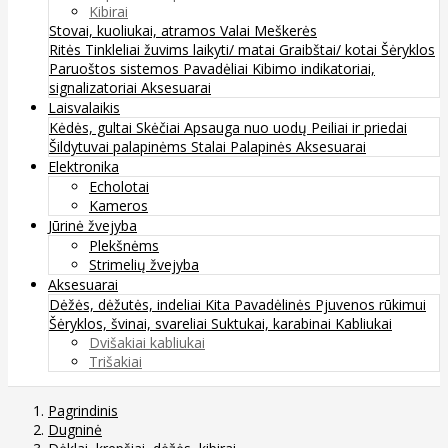
Kibirai
Stovai, kuoliukai, atramos
Valai
Meškerės
Ritės
Tinkleliai žuvims laikyti/ matai
Graibštai/ kotai
Šėryklos
Paruoštos sistemos
Pavadėliai
Kibimo indikatoriai,
signalizatoriai
Aksesuarai
Laisvalaikis
Kėdės, gultai
Skėčiai
Apsauga nuo uodų
Peiliai ir priedai
Šildytuvai palapinėms
Stalai
Palapinės
Aksesuarai
Elektronika
Echolotai
Kameros
Jūrinė žvejyba
Plekšnėms
Strimelių žvejyba
Aksesuarai
Dėžės, dėžutės, indeliai
Kita
Pavadėlinės
Pjuvenos rūkimui
Šėryklos, švinai, svareliai
Suktukai, karabinai
Kabliukai
Dvišakiai kabliukai
Trišakiai
Pagrindinis
Dugninė