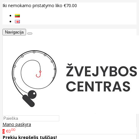
Iki nemokamo pristatymo liko €70.00
Navigacija
Mano paskyra
00
€0
0
Prekių krepšelis tuščias!