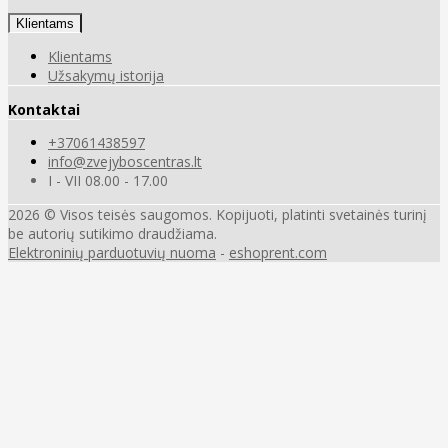
Klientams
Klientams
Užsakymų istorija
Kontaktai
+37061438597
info@zvejyboscentras.lt
I - VII 08.00 - 17.00
2026 © Visos teisės saugomos. Kopijuoti, platinti svetainės turinį
be autorių sutikimo draudžiama.
Elektroninių parduotuvių nuoma
-
eshoprent.com