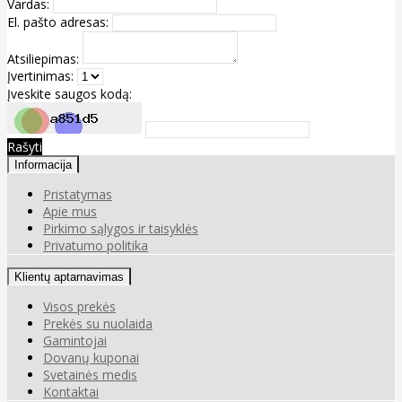
Vardas:
El. pašto adresas:
Atsiliepimas:
Įvertinimas:
Įveskite saugos kodą:
Rašyti
Informacija
Pristatymas
Apie mus
Pirkimo sąlygos ir taisyklės
Privatumo politika
Klientų aptarnavimas
Visos prekės
Prekės su nuolaida
Gamintojai
Dovanų kuponai
Svetainės medis
Kontaktai