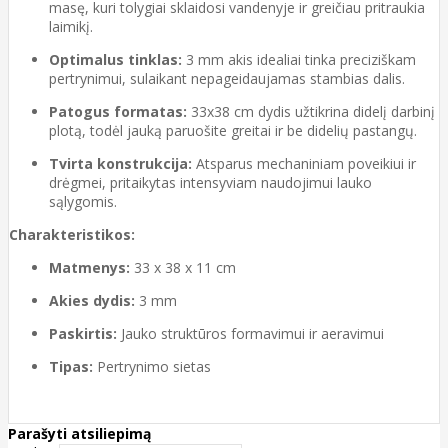
masę, kuri tolygiai sklaidosi vandenyje ir greičiau pritraukia
laimikį.
Optimalus tinklas:
3 mm akis idealiai tinka preciziškam
pertrynimui, sulaikant nepageidaujamas stambias dalis.
Patogus formatas:
33x38 cm dydis užtikrina didelį darbinį
plotą, todėl jauką paruošite greitai ir be didelių pastangų.
Tvirta konstrukcija:
Atsparus mechaniniam poveikiui ir
drėgmei, pritaikytas intensyviam naudojimui lauko
sąlygomis.
Charakteristikos:
Matmenys:
33 x 38 x 11 cm
Akies dydis:
3 mm
Paskirtis:
Jauko struktūros formavimui ir aeravimui
Tipas:
Pertrynimo sietas
Parašyti atsiliepimą