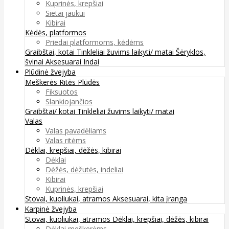
Kuprinės, krepšiai
Sietai jaukui
Kibirai
Kėdės, platformos
Priedai platformoms, kėdėms
Graibštai, kotai
Tinkleliai žuvims laikyti/ matai
Šėryklos,
švinai
Aksesuarai
Indai
Plūdinė žvejyba
Meškerės
Ritės
Plūdės
Fiksuotos
Slankiojančios
Graibštai/ kotai
Tinkleliai žuvims laikyti/ matai
Valas
Valas pavadėliams
Valas ritėms
Dėklai, krepšiai, dėžės, kibirai
Dėklai
Dėžės, dėžutės, indeliai
Kibirai
Kuprinės, krepšiai
Stovai, kuoliukai, atramos
Aksesuarai, kita įranga
Karpinė žvejyba
Stovai, kuoliukai, atramos
Dėklai, krepšiai, dėžės, kibirai
Dėklai meškerėms