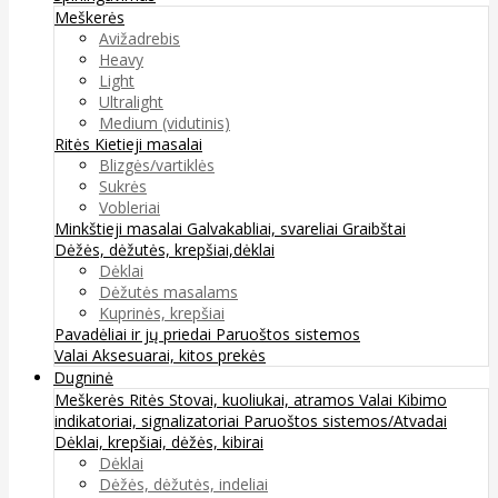
Meškerės
Avižadrebis
Heavy
Light
Ultralight
Medium (vidutinis)
Ritės
Kietieji masalai
Blizgės/vartiklės
Sukrės
Vobleriai
Minkštieji masalai
Galvakabliai, svareliai
Graibštai
Dėžės, dėžutės, krepšiai,dėklai
Dėklai
Dėžutės masalams
Kuprinės, krepšiai
Pavadėliai ir jų priedai
Paruoštos sistemos
Valai
Aksesuarai, kitos prekės
Dugninė
Meškerės
Ritės
Stovai, kuoliukai, atramos
Valai
Kibimo
indikatoriai, signalizatoriai
Paruoštos sistemos/Atvadai
Dėklai, krepšiai, dėžės, kibirai
Dėklai
Dėžės, dėžutės, indeliai