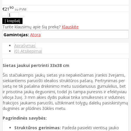
90
€21
su PVM
Turite klausimų apie šią prekę?
Klauskite
Gamintojas:
Atora
Aprašymas
(0) Atsiliepimai
Sietas jaukui pertrinti 33x38 cm
Šis stačiakampis jaukų sietas yra nepakeičiamas įrankis žvejams,
siekiantiems paruošti idealios struktūros pašarą. Pertrynimas per
sietą ne tik pašalina drėkinimo metu susidariusius gumulėlius, bet
ir prisotina jauką deguonimi, todėl jis tampa puresnis ir efektyviau
vilioja žuvį. 3 mm akies dydis puikiai tinka smulkesnės ir vidutinės
frakcijos jaukams paruošti, užtikrinant tolygų dalelių pasiskirstymą
dugninės ar plūdinės žūklės metu.
Pagrindinės savybės:
Struktūros gerinimas:
Padeda pasiekti vientisą jauko