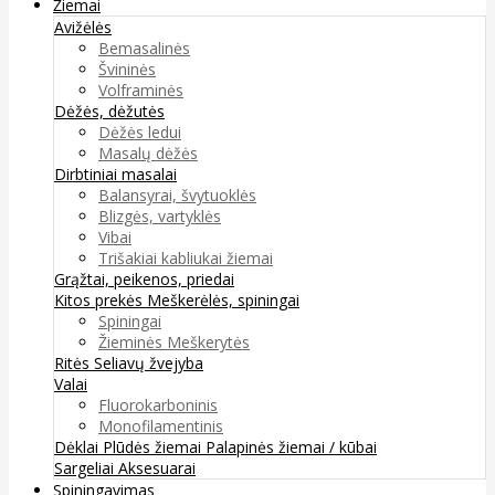
Žiemai
Avižėlės
Bemasalinės
Švininės
Volframinės
Dėžės, dėžutės
Dėžės ledui
Masalų dėžės
Dirbtiniai masalai
Balansyrai, švytuoklės
Blizgės, vartyklės
Vibai
Trišakiai kabliukai žiemai
Grąžtai, peikenos, priedai
Kitos prekės
Meškerėlės, spiningai
Spiningai
Žieminės Meškerytės
Ritės
Seliavų žvejyba
Valai
Fluorokarboninis
Monofilamentinis
Dėklai
Plūdės žiemai
Palapinės žiemai / kūbai
Sargeliai
Aksesuarai
Spiningavimas