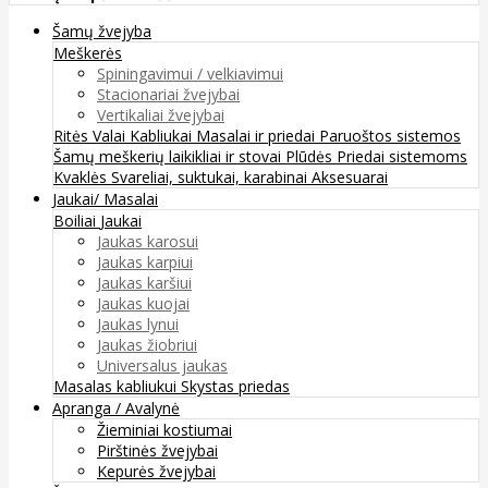
Šamų žvejyba
Meškerės
Spiningavimui / velkiavimui
Stacionariai žvejybai
Vertikaliai žvejybai
Ritės
Valai
Kabliukai
Masalai ir priedai
Paruoštos sistemos
Šamų meškerių laikikliai ir stovai
Plūdės
Priedai sistemoms
Kvaklės
Svareliai, suktukai, karabinai
Aksesuarai
Jaukai/ Masalai
Boiliai
Jaukai
Jaukas karosui
Jaukas karpiui
Jaukas karšiui
Jaukas kuojai
Jaukas lynui
Jaukas žiobriui
Universalus jaukas
Masalas kabliukui
Skystas priedas
Apranga / Avalynė
Žieminiai kostiumai
Pirštinės žvejybai
Kepurės žvejybai