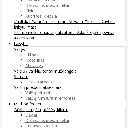
Dėžės, dėžutės, indeliai
Kibirai
Kuprinės, krepšiai
Kabliukai
Paruoštos sistemos/Atvadai
Tinkleliai žuvims
laikyti/ matai
Kibimo indikatoriai, signalizatoriai
Valai
Šėryklos, švinai
Aksesuarai
Laivyba
Valtys
Irklinės
Motorinės
Rib valtys
Valčių / variklių tentai ir uždangalai
Varikliai
Elektriniai varikliai
Valčių priedai ir aksesuarai
Valčių ratukai
Valčių furnitūra ir remontas
Method feeder
Dėklai, krepšiai, dėžės, kibirai
Dėklai
Dėžės, dėžutės, indeliai
Kuprinės, krepšiai