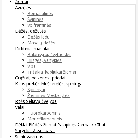
Žiemai
Avižėlės
Bemasalinės
Švininės
Volframinės
Dėžės, dėžutės
Dėžės ledui
Masalų dėžės
Dirbtiniai masalai
Balansyrai, švytuoklės
Blizgės, vartyklės
Vibai
Trišakiai kabliukai žiemai
Grąžtai, peikenos, priedai
Kitos prekės
Meškerėlės, spiningai
Spiningai
Žieminės Meškerytės
Ritės
Seliavų žvejyba
Valai
Fluorokarboninis
Monofilamentinis
Dėklai
Plūdės žiemai
Palapinės žiemai / kūbai
Sargeliai
Aksesuarai
Spiningavimas