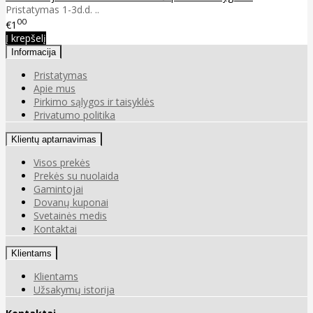
Pristatymas 1-3d.d. ..
00
€1
Į krepšelį
Informacija
Pristatymas
Apie mus
Pirkimo sąlygos ir taisyklės
Privatumo politika
Klientų aptarnavimas
Visos prekės
Prekės su nuolaida
Gamintojai
Dovanų kuponai
Svetainės medis
Kontaktai
Klientams
Klientams
Užsakymų istorija