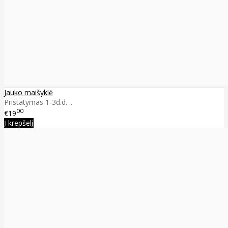
Jauko maišyklė
Pristatymas 1-3d.d. ..
00
€19
Į krepšelį