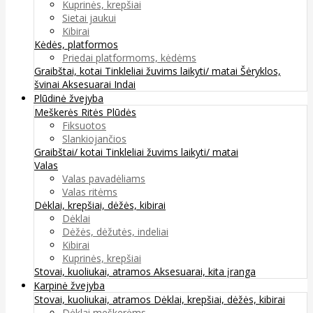
Kuprinės, krepšiai
Sietai jaukui
Kibirai
Kėdės, platformos
Priedai platformoms, kėdėms
Graibštai, kotai
Tinkleliai žuvims laikyti/ matai
Šėryklos,
švinai
Aksesuarai
Indai
Plūdinė žvejyba
Meškerės
Ritės
Plūdės
Fiksuotos
Slankiojančios
Graibštai/ kotai
Tinkleliai žuvims laikyti/ matai
Valas
Valas pavadėliams
Valas ritėms
Dėklai, krepšiai, dėžės, kibirai
Dėklai
Dėžės, dėžutės, indeliai
Kibirai
Kuprinės, krepšiai
Stovai, kuoliukai, atramos
Aksesuarai, kita įranga
Karpinė žvejyba
Stovai, kuoliukai, atramos
Dėklai, krepšiai, dėžės, kibirai
Dėklai meškerėms