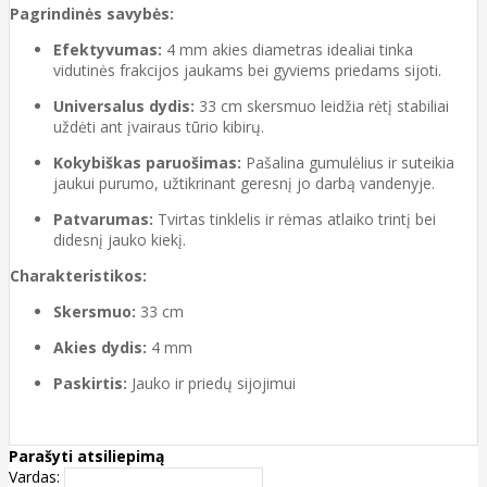
Pagrindinės savybės:
Efektyvumas:
4 mm akies diametras idealiai tinka
vidutinės frakcijos jaukams bei gyviems priedams sijoti.
Universalus dydis:
33 cm skersmuo leidžia rėtį stabiliai
uždėti ant įvairaus tūrio kibirų.
Kokybiškas paruošimas:
Pašalina gumulėlius ir suteikia
jaukui purumo, užtikrinant geresnį jo darbą vandenyje.
Patvarumas:
Tvirtas tinklelis ir rėmas atlaiko trintį bei
didesnį jauko kiekį.
Charakteristikos:
Skersmuo:
33 cm
Akies dydis:
4 mm
Paskirtis:
Jauko ir priedų sijojimui
Parašyti atsiliepimą
Vardas: