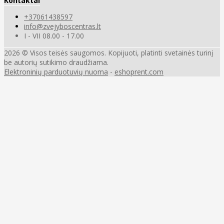
Kontaktai
+37061438597
info@zvejyboscentras.lt
I - VII 08.00 - 17.00
2026 © Visos teisės saugomos. Kopijuoti, platinti svetainės turinį
be autorių sutikimo draudžiama.
Elektroninių parduotuvių nuoma
-
eshoprent.com