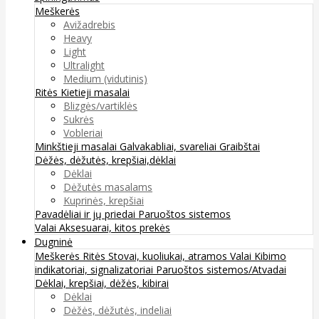
Meškerės
Avižadrebis
Heavy
Light
Ultralight
Medium (vidutinis)
Ritės
Kietieji masalai
Blizgės/vartiklės
Sukrės
Vobleriai
Minkštieji masalai
Galvakabliai, svareliai
Graibštai
Dėžės, dėžutės, krepšiai,dėklai
Dėklai
Dėžutės masalams
Kuprinės, krepšiai
Pavadėliai ir jų priedai
Paruoštos sistemos
Valai
Aksesuarai, kitos prekės
Dugninė
Meškerės
Ritės
Stovai, kuoliukai, atramos
Valai
Kibimo
indikatoriai, signalizatoriai
Paruoštos sistemos/Atvadai
Dėklai, krepšiai, dėžės, kibirai
Dėklai
Dėžės, dėžutės, indeliai