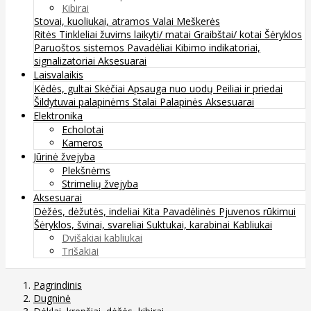
Kibirai
Stovai, kuoliukai, atramos
Valai
Meškerės
Ritės
Tinkleliai žuvims laikyti/ matai
Graibštai/ kotai
Šėryklos
Paruoštos sistemos
Pavadėliai
Kibimo indikatoriai,
signalizatoriai
Aksesuarai
Laisvalaikis
Kėdės, gultai
Skėčiai
Apsauga nuo uodų
Peiliai ir priedai
Šildytuvai palapinėms
Stalai
Palapinės
Aksesuarai
Elektronika
Echolotai
Kameros
Jūrinė žvejyba
Plekšnėms
Strimelių žvejyba
Aksesuarai
Dėžės, dėžutės, indeliai
Kita
Pavadėlinės
Pjuvenos rūkimui
Šėryklos, švinai, svareliai
Suktukai, karabinai
Kabliukai
Dvišakiai kabliukai
Trišakiai
Pagrindinis
Dugninė