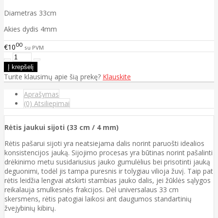
Diametras 33cm
Akies dydis 4mm
00
€10
su PVM
Turite klausimų apie šią prekę?
Klauskite
Aprašymas
(0) Atsiliepimai
Rėtis jaukui sijoti (33 cm / 4 mm)
Rėtis pašarui sijoti yra neatsiejama dalis norint paruošti idealios
konsistencijos jauką. Sijojimo procesas yra būtinas norint pašalinti
drėkinimo metu susidariusius jauko gumulėlius bei prisotinti jauką
deguonimi, todėl jis tampa puresnis ir tolygiau vilioja žuvį. Taip pat
rėtis leidžia lengvai atskirti stambias jauko dalis, jei žūklės sąlygos
reikalauja smulkesnės frakcijos. Dėl universalaus 33 cm
skersmens, rėtis patogiai laikosi ant daugumos standartinių
žvejybinių kibirų.