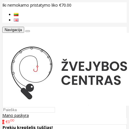
Iki nemokamo pristatymo liko €70.00
Navigacija
Mano paskyra
00
€0
0
Prekių krepšelis tuščias!