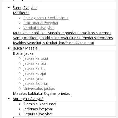
Šamų žvejyba
Meškerės
Spiningavimui / velkiavimui
Stacionariai žvejybai
Vertikaliai žvejybai
Ritės
Valai
Kabliukai
Masalai ir priedai
Paruoštos sistemos
Šamų meškerių laikikliai ir stovai
Plūdės
Priedai sistemoms
Kvaklės
Svareliai, suktukai, karabinai
Aksesuarai
Jaukai/ Masalai
Boiliai
Jaukai
Jaukas karosui
Jaukas karpiui
Jaukas karšiui
Jaukas kuojai
Jaukas lynui
Jaukas žiobriui
Universalus jaukas
Masalas kabliukui
Skystas priedas
Apranga / Avalynė
Žieminiai kostiumai
Pirštinės žvejybai
Kepurės žvejybai