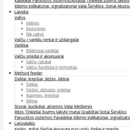
Kabliukai
Paruoštos sistemos/Atvadai
Tinkleliai žuvims laikyti
Kibimo indikatoriai, signalizatoriai
Valai
Šėryklos, švinai
Aksesu
Laivyba
Valtys
Irklinės
Motorinės
Rib valtys
Valčių / variklių tentai ir uždangalai
Varikliai
Elektriniai varikliai
Valčių priedai ir aksesuarai
Valčių ratukai
Valčių furnitūra ir remontas
Method feeder
Dėklai, krepšiai, dėžės, kibirai
Dėklai
Dėžės, dėžutės, indeliai
Kuprinės, krepšiai
Kibirai
Stovai, kuoliukai, atramos
Valai
Meškerės
Ritės
Tinkleliai žuvims laikyti/ matai
Graibštai/ kotai
Šėryklos
Paruoštos sistemos
Pavadėliai
Kibimo indikatoriai, signalizato
Laisvalaikis
Kėdės, gultai
Skėčiai
Apsauga nuo uodų
Peiliai ir priedai