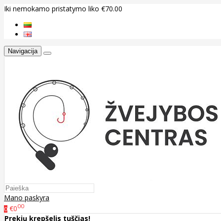
Iki nemokamo pristatymo liko €70.00
Navigacija
Mano paskyra
00
€0
0
Prekių krepšelis tuščias!