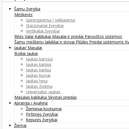
Šamų žvejyba
Meškerės
Spiningavimui / velkiavimui
Stacionariai žvejybai
Vertikaliai žvejybai
Ritės
Valai
Kabliukai
Masalai ir priedai
Paruoštos sistemos
Šamų meškerių laikikliai ir stovai
Plūdės
Priedai sistemoms
K
Jaukai/ Masalai
Boiliai
Jaukai
Jaukas karosui
Jaukas karpiui
Jaukas karšiui
Jaukas kuojai
Jaukas lynui
Jaukas žiobriui
Universalus jaukas
Masalas kabliukui
Skystas priedas
Apranga / Avalynė
Žieminiai kostiumai
Pirštinės žvejybai
Kepurės žvejybai
Žiemai