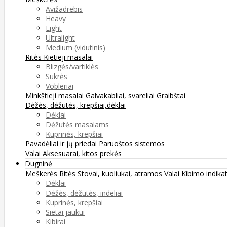
Avižadrebis
Heavy
Light
Ultralight
Medium (vidutinis)
Ritės
Kietieji masalai
Blizgės/vartiklės
Sukrės
Vobleriai
Minkštieji masalai
Galvakabliai, svareliai
Graibštai
Dėžės, dėžutės, krepšiai,dėklai
Dėklai
Dėžutės masalams
Kuprinės, krepšiai
Pavadėliai ir jų priedai
Paruoštos sistemos
Valai
Aksesuarai, kitos prekės
Dugninė
Meškerės
Ritės
Stovai, kuoliukai, atramos
Valai
Kibimo indikat
Dėklai
Dėžės, dėžutės, indeliai
Kuprinės, krepšiai
Sietai jaukui
Kibirai