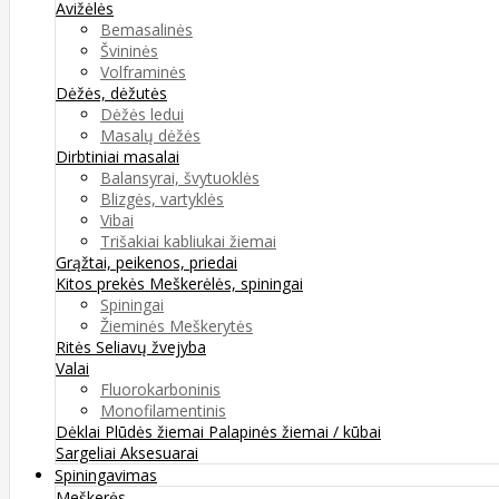
Avižėlės
Bemasalinės
Švininės
Volframinės
Dėžės, dėžutės
Dėžės ledui
Masalų dėžės
Dirbtiniai masalai
Balansyrai, švytuoklės
Blizgės, vartyklės
Vibai
Trišakiai kabliukai žiemai
Grąžtai, peikenos, priedai
Kitos prekės
Meškerėlės, spiningai
Spiningai
Žieminės Meškerytės
Ritės
Seliavų žvejyba
Valai
Fluorokarboninis
Monofilamentinis
Dėklai
Plūdės žiemai
Palapinės žiemai / kūbai
Sargeliai
Aksesuarai
Spiningavimas
Meškerės