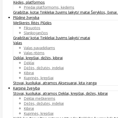
Kėdės, platformos
Priedai platformoms, kėdėms
Graibštai, kotai
Tinkleliai žuvims laikyti/ matai
Šėryklos, švinai
Plūdinė žvejyba
Meškerės
Ritės
Plūdės
Fiksuotos
Slankiojančios
Graibštai/ kotai
Tinkleliai žuvims laikyti/ matai
Valas
Valas pavadėliams
Valas ritėms
Dėklai, krepšiai, dėžės, kibirai
Dėklai
Dėžės, dėžutės, indeliai
Kibirai
Kuprinės, krepšiai
Stovai, kuoliukai, atramos
Aksesuarai, kita įranga
Karpinė žvejyba
Stovai, kuoliukai, atramos
Dėklai, krepšiai, dėžės, kibirai
Dėklai meškerėms
Dėžės, dėžutės, indeliai
Kibirai
Kuprinės, krepšiai