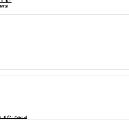
/ matai
arai
riai
Aksesuarai