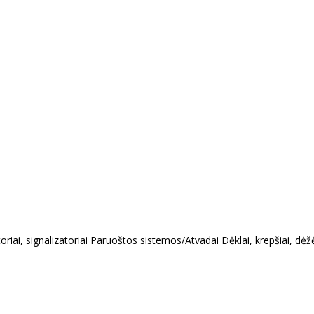
oriai, signalizatoriai
Paruoštos sistemos/Atvadai
Dėklai, krepšiai, dėžė