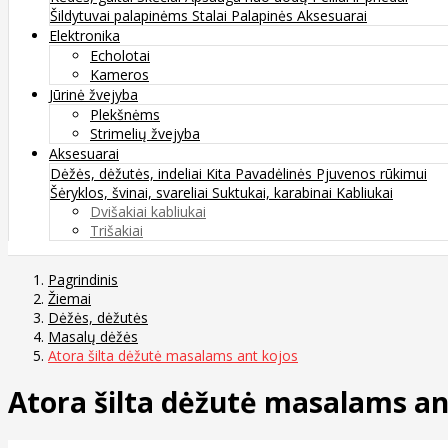
Šildytuvai palapinėms
Stalai
Palapinės
Aksesuarai
Elektronika
Echolotai
Kameros
Jūrinė žvejyba
Plekšnėms
Strimelių žvejyba
Aksesuarai
Dėžės, dėžutės, indeliai
Kita
Pavadėlinės
Pjuvenos rūkimui
Šėryklos, švinai, svareliai
Suktukai, karabinai
Kabliukai
Dvišakiai kabliukai
Trišakiai
Pagrindinis
Žiemai
Dėžės, dėžutės
Masalų dėžės
Atora šilta dėžutė masalams ant kojos
Atora šilta dėžutė masalams an