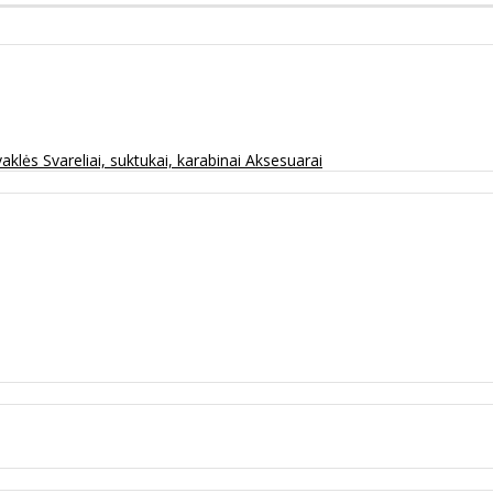
vaklės
Svareliai, suktukai, karabinai
Aksesuarai