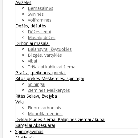
Avižėlės
Bemasalinės
Švininės
Volframinės
Dėžės, dėžutės
Dėžės ledui
Masalų dėžės
Dirbtiniai masalai
Balansyrai, švytuoklės
Blizgės, vartyklės
Vibai
Trišakiai kabliukai žiemai
Grąžtai, peikenos, priedai
Kitos prekės
Meškerėlės, spiningai
Spiningai
Žieminės Meškerytės
Ritės
Seliavų žvejyba
Valai
Fluorokarboninis
Monofilamentinis
Dėklai
Plūdės žiemai
Palapinės žiemai / kūbai
Sargeliai
Aksesuarai
Spiningavimas
Meškerės