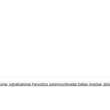
oriai, signalizatoriai
Paruoštos sistemos/Atvadai
Dėklai, krepšiai, dėžė