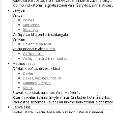
Kabliukai
Paruoštos sistemos/Atvadai
Tinkleliai žuvims laikyti
Kibimo indikatoriai, signalizatoriai
Valai
Šėryklos, švinai
Aksesu
Laivyba
Valtys
Irklinės
Motorinės
Rib valtys
Valčių / variklių tentai ir uždangalai
Varikliai
Elektriniai varikliai
Valčių priedai ir aksesuarai
Valčių ratukai
Valčių furnitūra ir remontas
Method feeder
Dėklai, krepšiai, dėžės, kibirai
Dėklai
Dėžės, dėžutės, indeliai
Kuprinės, krepšiai
Kibirai
Stovai, kuoliukai, atramos
Valai
Meškerės
Ritės
Tinkleliai žuvims laikyti/ matai
Graibštai/ kotai
Šėryklos
Paruoštos sistemos
Pavadėliai
Kibimo indikatoriai, signalizato
Laisvalaikis
Kėdės, gultai
Skėčiai
Apsauga nuo uodų
Peiliai ir priedai