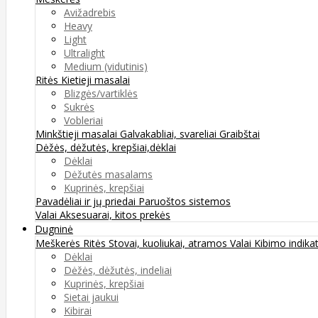
Avižadrebis
Heavy
Light
Ultralight
Medium (vidutinis)
Ritės
Kietieji masalai
Blizgės/vartiklės
Sukrės
Vobleriai
Minkštieji masalai
Galvakabliai, svareliai
Graibštai
Dėžės, dėžutės, krepšiai,dėklai
Dėklai
Dėžutės masalams
Kuprinės, krepšiai
Pavadėliai ir jų priedai
Paruoštos sistemos
Valai
Aksesuarai, kitos prekės
Dugninė
Meškerės
Ritės
Stovai, kuoliukai, atramos
Valai
Kibimo indikat
Dėklai
Dėžės, dėžutės, indeliai
Kuprinės, krepšiai
Sietai jaukui
Kibirai