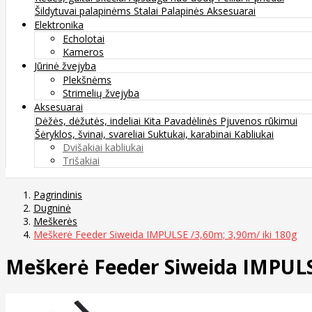
Šildytuvai palapinėms
Stalai
Palapinės
Aksesuarai
Elektronika
Echolotai
Kameros
Jūrinė žvejyba
Plekšnėms
Strimelių žvejyba
Aksesuarai
Dėžės, dėžutės, indeliai
Kita
Pavadėlinės
Pjuvenos rūkimui
Šėryklos, švinai, svareliai
Suktukai, karabinai
Kabliukai
Dvišakiai kabliukai
Trišakiai
Pagrindinis
Dugninė
Meškerės
Meškerė Feeder Siweida IMPULSE /3,60m; 3,90m/ iki 180g
Meškerė Feeder Siweida IMPULSE