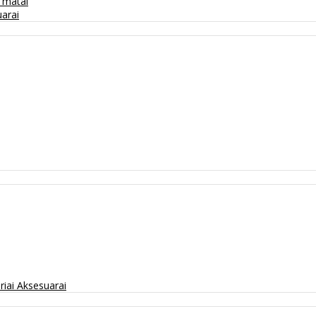
/ matai
arai
riai
Aksesuarai