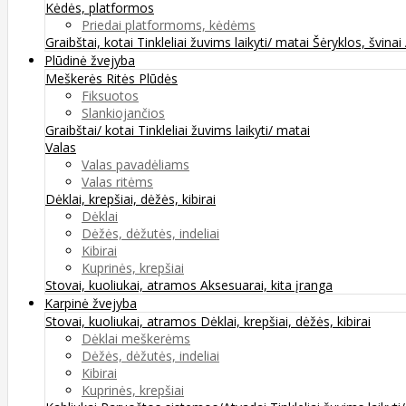
Kėdės, platformos
Priedai platformoms, kėdėms
Graibštai, kotai
Tinkleliai žuvims laikyti/ matai
Šėryklos, švinai
Plūdinė žvejyba
Meškerės
Ritės
Plūdės
Fiksuotos
Slankiojančios
Graibštai/ kotai
Tinkleliai žuvims laikyti/ matai
Valas
Valas pavadėliams
Valas ritėms
Dėklai, krepšiai, dėžės, kibirai
Dėklai
Dėžės, dėžutės, indeliai
Kibirai
Kuprinės, krepšiai
Stovai, kuoliukai, atramos
Aksesuarai, kita įranga
Karpinė žvejyba
Stovai, kuoliukai, atramos
Dėklai, krepšiai, dėžės, kibirai
Dėklai meškerėms
Dėžės, dėžutės, indeliai
Kibirai
Kuprinės, krepšiai