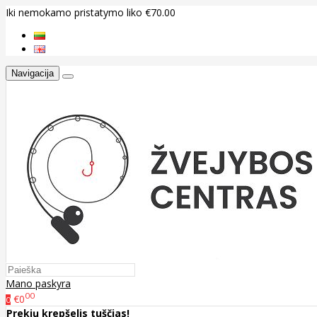
Iki nemokamo pristatymo liko €70.00
Navigacija
Mano paskyra
00
€0
0
Prekių krepšelis tuščias!