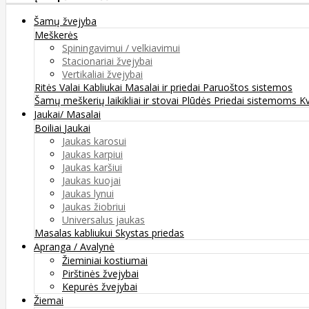
Šamų žvejyba
Meškerės
Spiningavimui / velkiavimui
Stacionariai žvejybai
Vertikaliai žvejybai
Ritės
Valai
Kabliukai
Masalai ir priedai
Paruoštos sistemos
Šamų meškerių laikikliai ir stovai
Plūdės
Priedai sistemoms
K
Jaukai/ Masalai
Boiliai
Jaukai
Jaukas karosui
Jaukas karpiui
Jaukas karšiui
Jaukas kuojai
Jaukas lynui
Jaukas žiobriui
Universalus jaukas
Masalas kabliukui
Skystas priedas
Apranga / Avalynė
Žieminiai kostiumai
Pirštinės žvejybai
Kepurės žvejybai
Žiemai