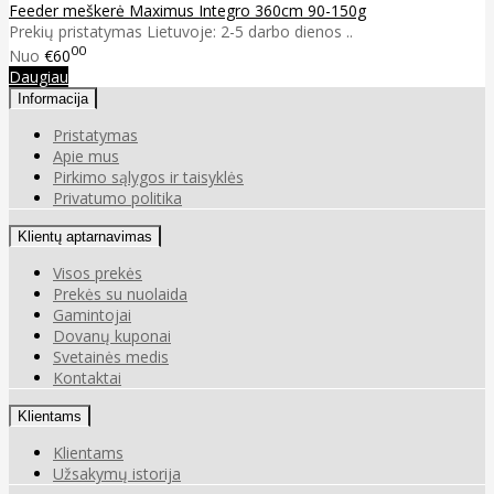
Feeder meškerė Maximus Integro 360cm 90-150g
Prekių pristatymas Lietuvoje: 2-5 darbo dienos ..
00
Nuo
€60
Daugiau
Informacija
Pristatymas
Apie mus
Pirkimo sąlygos ir taisyklės
Privatumo politika
Klientų aptarnavimas
Visos prekės
Prekės su nuolaida
Gamintojai
Dovanų kuponai
Svetainės medis
Kontaktai
Klientams
Klientams
Užsakymų istorija