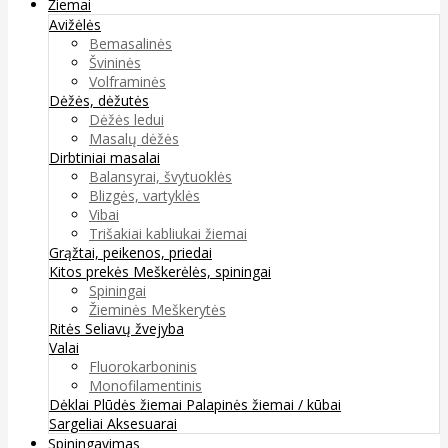
Žiemai
Avižėlės
Bemasalinės
Švininės
Volframinės
Dėžės, dėžutės
Dėžės ledui
Masalų dėžės
Dirbtiniai masalai
Balansyrai, švytuoklės
Blizgės, vartyklės
Vibai
Trišakiai kabliukai žiemai
Grąžtai, peikenos, priedai
Kitos prekės
Meškerėlės, spiningai
Spiningai
Žieminės Meškerytės
Ritės
Seliavų žvejyba
Valai
Fluorokarboninis
Monofilamentinis
Dėklai
Plūdės žiemai
Palapinės žiemai / kūbai
Sargeliai
Aksesuarai
Spiningavimas