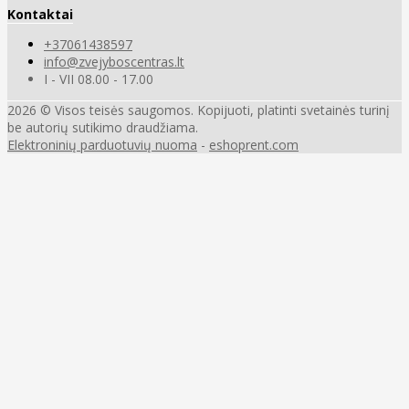
Kontaktai
+37061438597
info@zvejyboscentras.lt
I - VII 08.00 - 17.00
2026 © Visos teisės saugomos. Kopijuoti, platinti svetainės turinį
be autorių sutikimo draudžiama.
Elektroninių parduotuvių nuoma
-
eshoprent.com