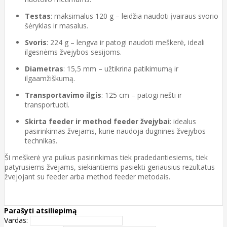
Testas
: maksimalus 120 g – leidžia naudoti įvairaus svorio
šėryklas ir masalus.
Svoris
: 224 g – lengva ir patogi naudoti meškerė, ideali
ilgesnėms žvejybos sesijoms.
Diametras
: 15,5 mm – užtikrina patikimumą ir
ilgaamžiškumą.
Transportavimo ilgis
: 125 cm – patogi nešti ir
transportuoti.
Skirta feeder ir method feeder žvejybai
: idealus
pasirinkimas žvejams, kurie naudoja dugnines žvejybos
technikas.
Ši meškerė yra puikus pasirinkimas tiek pradedantiesiems, tiek
patyrusiems žvejams, siekiantiems pasiekti geriausius rezultatus
žvejojant su feeder arba method feeder metodais.
Parašyti atsiliepimą
Vardas: