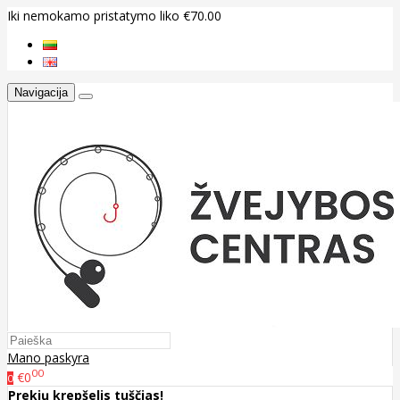
Iki nemokamo pristatymo liko €70.00
Navigacija
Mano paskyra
00
€0
0
Prekių krepšelis tuščias!