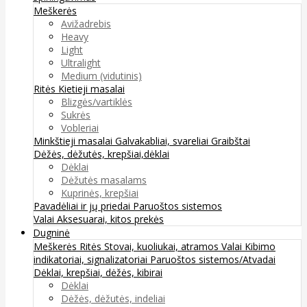
Meškerės
Avižadrebis
Heavy
Light
Ultralight
Medium (vidutinis)
Ritės
Kietieji masalai
Blizgės/vartiklės
Sukrės
Vobleriai
Minkštieji masalai
Galvakabliai, svareliai
Graibštai
Dėžės, dėžutės, krepšiai,dėklai
Dėklai
Dėžutės masalams
Kuprinės, krepšiai
Pavadėliai ir jų priedai
Paruoštos sistemos
Valai
Aksesuarai, kitos prekės
Dugninė
Meškerės
Ritės
Stovai, kuoliukai, atramos
Valai
Kibimo
indikatoriai, signalizatoriai
Paruoštos sistemos/Atvadai
Dėklai, krepšiai, dėžės, kibirai
Dėklai
Dėžės, dėžutės, indeliai