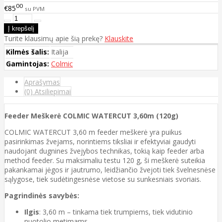
00
€85
su PVM
Turite klausimų apie šią prekę?
Klauskite
Kilmės šalis:
Italija
Gamintojas:
Colmic
Aprašymas
(0) Atsiliepimai
Feeder Meškerė COLMIC WATERCUT 3,60m (120g)
COLMIC WATERCUT 3,60 m feeder meškerė yra puikus
pasirinkimas žvejams, norintiems tiksliai ir efektyviai gaudyti
naudojant dugnines žvejybos technikas, tokią kaip feeder arba
method feeder. Su maksimaliu testu 120 g, ši meškerė suteikia
pakankamai jėgos ir jautrumo, leidžiančio žvejoti tiek švelnesnėse
sąlygose, tiek sudėtingesnėse vietose su sunkesniais svoriais.
Pagrindinės savybės:
Ilgis
: 3,60 m – tinkama tiek trumpiems, tiek vidutinio
nuotolio metimams.