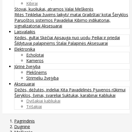
Kibirai
Stovai, kuoliukai, atramos
Valai
Meškerės
Ritės
Tinkleliai žuvims laikyti/ matai
Graibštai/ kotai
Šėryklos
Paruoštos sistemos
Pavadėliai
Kibimo indikatoriai,
signalizatoriai
Aksesuarai
Laisvalaikis
Kėdės, gultai
Skėčiai
Apsauga nuo uodų
Peiliai ir priedai
Šildytuvai palapinėms
Stalai
Palapinės
Aksesuarai
Elektronika
Echolotai
Kameros
Jūrinė žvejyba
Plekšnėms
Strimelių žvejyba
Aksesuarai
Dėžės, dėžutės, indeliai
Kita
Pavadėlinės
Pjuvenos rūkimui
Šėryklos, švinai, svareliai
Suktukai, karabinai
Kabliukai
Dvišakiai kabliukai
Trišakiai
Pagrindinis
Dugninė