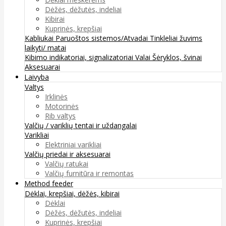
Dėžės, dėžutės, indeliai
Kibirai
Kuprinės, krepšiai
Kabliukai
Paruoštos sistemos/Atvadai
Tinkleliai žuvims
laikyti/ matai
Kibimo indikatoriai, signalizatoriai
Valai
Šėryklos, švinai
Aksesuarai
Laivyba
Valtys
Irklinės
Motorinės
Rib valtys
Valčių / variklių tentai ir uždangalai
Varikliai
Elektriniai varikliai
Valčių priedai ir aksesuarai
Valčių ratukai
Valčių furnitūra ir remontas
Method feeder
Dėklai, krepšiai, dėžės, kibirai
Dėklai
Dėžės, dėžutės, indeliai
Kuprinės, krepšiai