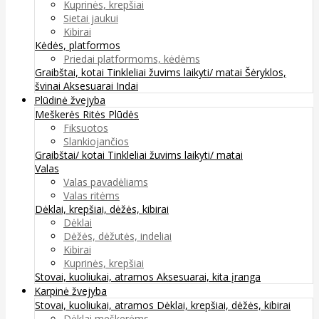
Kuprinės, krepšiai
Sietai jaukui
Kibirai
Kėdės, platformos
Priedai platformoms, kėdėms
Graibštai, kotai
Tinkleliai žuvims laikyti/ matai
Šėryklos,
švinai
Aksesuarai
Indai
Plūdinė žvejyba
Meškerės
Ritės
Plūdės
Fiksuotos
Slankiojančios
Graibštai/ kotai
Tinkleliai žuvims laikyti/ matai
Valas
Valas pavadėliams
Valas ritėms
Dėklai, krepšiai, dėžės, kibirai
Dėklai
Dėžės, dėžutės, indeliai
Kibirai
Kuprinės, krepšiai
Stovai, kuoliukai, atramos
Aksesuarai, kita įranga
Karpinė žvejyba
Stovai, kuoliukai, atramos
Dėklai, krepšiai, dėžės, kibirai
Dėklai meškerėms