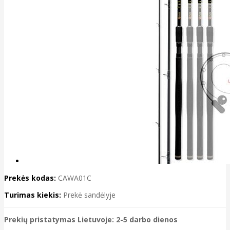
Prekės kodas:
CAWA01C
Turimas kiekis:
Prekė sandėlyje
Prekių pristatymas Lietuvoje: 2-5 darbo dienos