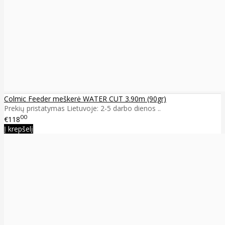
Colmic Feeder meškerė WATER CUT 3.90m (90gr)
Prekių pristatymas Lietuvoje: 2-5 darbo dienos ..
00
€118
Į krepšelį