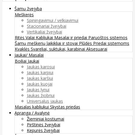
Šamų žvejyba
Meškerės
Spiningavimui / velkiavimui
Stacionariai žvejybai
Vertikaliai žvejybai
Ritės
Valai
Kabliukai
Masalai ir priedai
Paruoštos sistemos
Šamų meškerių laikikliai ir stovai
Plūdės
Priedai sistemoms
Kvaklės
Svareliai, suktukai, karabinai
Aksesuarai
Jaukai/ Masalai
Boiliai
Jaukai
Jaukas karosui
Jaukas karpiui
Jaukas karšiui
Jaukas kuojai
Jaukas lynui
Jaukas žiobriui
Universalus jaukas
Masalas kabliukui
Skystas priedas
Apranga / Avalynė
Žieminiai kostiumai
Pirštinės žvejybai
Kepurės žvejybai