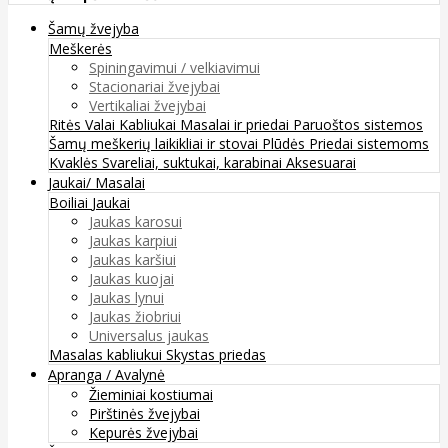
Šamų žvejyba
Meškerės
Spiningavimui / velkiavimui
Stacionariai žvejybai
Vertikaliai žvejybai
Ritės
Valai
Kabliukai
Masalai ir priedai
Paruoštos sistemos
Šamų meškerių laikikliai ir stovai
Plūdės
Priedai sistemoms
Kvaklės
Svareliai, suktukai, karabinai
Aksesuarai
Jaukai/ Masalai
Boiliai
Jaukai
Jaukas karosui
Jaukas karpiui
Jaukas karšiui
Jaukas kuojai
Jaukas lynui
Jaukas žiobriui
Universalus jaukas
Masalas kabliukui
Skystas priedas
Apranga / Avalynė
Žieminiai kostiumai
Pirštinės žvejybai
Kepurės žvejybai