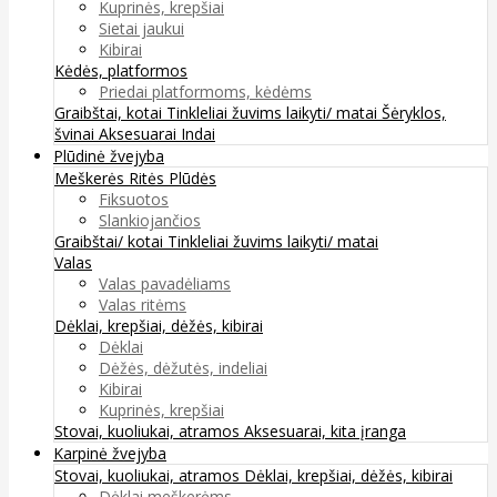
Kuprinės, krepšiai
Sietai jaukui
Kibirai
Kėdės, platformos
Priedai platformoms, kėdėms
Graibštai, kotai
Tinkleliai žuvims laikyti/ matai
Šėryklos,
švinai
Aksesuarai
Indai
Plūdinė žvejyba
Meškerės
Ritės
Plūdės
Fiksuotos
Slankiojančios
Graibštai/ kotai
Tinkleliai žuvims laikyti/ matai
Valas
Valas pavadėliams
Valas ritėms
Dėklai, krepšiai, dėžės, kibirai
Dėklai
Dėžės, dėžutės, indeliai
Kibirai
Kuprinės, krepšiai
Stovai, kuoliukai, atramos
Aksesuarai, kita įranga
Karpinė žvejyba
Stovai, kuoliukai, atramos
Dėklai, krepšiai, dėžės, kibirai
Dėklai meškerėms