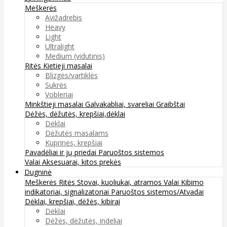
Meškerės
Avižadrebis
Heavy
Light
Ultralight
Medium (vidutinis)
Ritės
Kietieji masalai
Blizgės/vartiklės
Sukrės
Vobleriai
Minkštieji masalai
Galvakabliai, svareliai
Graibštai
Dėžės, dėžutės, krepšiai,dėklai
Dėklai
Dėžutės masalams
Kuprinės, krepšiai
Pavadėliai ir jų priedai
Paruoštos sistemos
Valai
Aksesuarai, kitos prekės
Dugninė
Meškerės
Ritės
Stovai, kuoliukai, atramos
Valai
Kibimo
indikatoriai, signalizatoriai
Paruoštos sistemos/Atvadai
Dėklai, krepšiai, dėžės, kibirai
Dėklai
Dėžės, dėžutės, indeliai