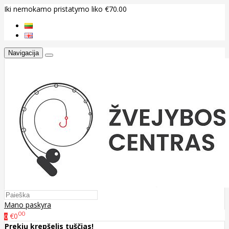
Iki nemokamo pristatymo liko €70.00
Navigacija
Mano paskyra
00
€0
0
Prekių krepšelis tuščias!