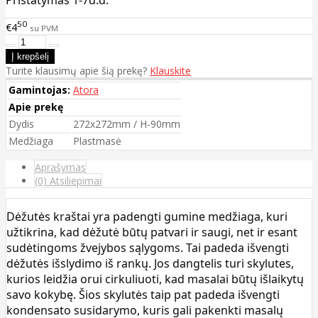
Pristatymas 1-7d.d.
50
€4
su PVM
Turite klausimų apie šią prekę?
Klauskite
Gamintojas:
Atora
Apie prekę
Dydis
272x272mm / H-90mm
Medžiaga
Plastmasė
Aprašymas
(0) Atsiliepimai
Dėžutės kraštai yra padengti gumine medžiaga, kuri
užtikrina, kad dėžutė būtų patvari ir saugi, net ir esant
sudėtingoms žvejybos sąlygoms. Tai padeda išvengti
dėžutės išslydimo iš rankų. Jos dangtelis turi skylutes,
kurios leidžia orui cirkuliuoti, kad masalai būtų išlaikytų
savo kokybę. Šios skylutės taip pat padeda išvengti
kondensato susidarymo, kuris gali pakenkti masalų