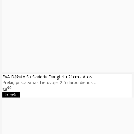
EVA Dėžutė Su Skaidriu Dangteliu 21cm - Atora
Prekių pristatymas Lietuvoje: 2-5 darbo dienos ..
90
€8
Į krepšelį