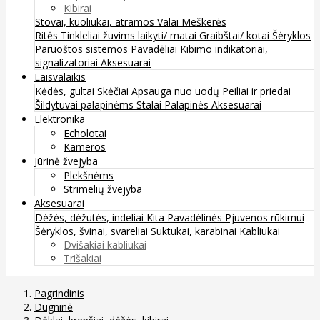
Kibirai
Stovai, kuoliukai, atramos
Valai
Meškerės
Ritės
Tinkleliai žuvims laikyti/ matai
Graibštai/ kotai
Šėryklos
Paruoštos sistemos
Pavadėliai
Kibimo indikatoriai,
signalizatoriai
Aksesuarai
Laisvalaikis
Kėdės, gultai
Skėčiai
Apsauga nuo uodų
Peiliai ir priedai
Šildytuvai palapinėms
Stalai
Palapinės
Aksesuarai
Elektronika
Echolotai
Kameros
Jūrinė žvejyba
Plekšnėms
Strimelių žvejyba
Aksesuarai
Dėžės, dėžutės, indeliai
Kita
Pavadėlinės
Pjuvenos rūkimui
Šėryklos, švinai, svareliai
Suktukai, karabinai
Kabliukai
Dvišakiai kabliukai
Trišakiai
Pagrindinis
Dugninė