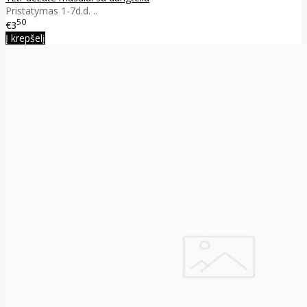
Pristatymas 1-7d.d. ..
50
€3
Į krepšelį