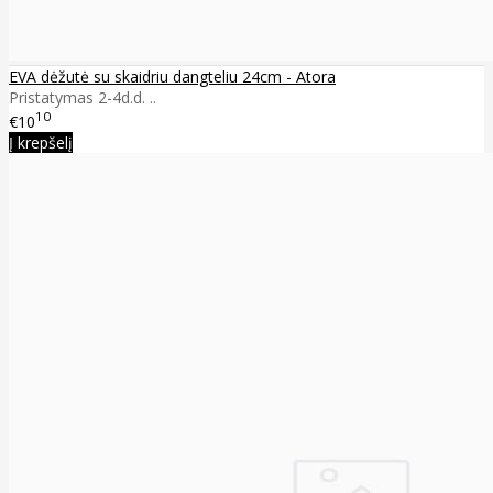
EVA dėžutė su skaidriu dangteliu 24cm - Atora
Pristatymas 2-4d.d. ..
10
€10
Į krepšelį