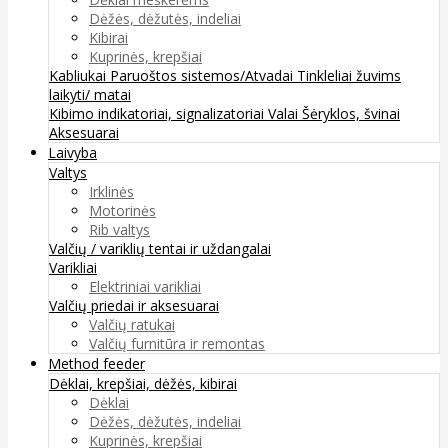
Dėžės, dėžutės, indeliai
Kibirai
Kuprinės, krepšiai
Kabliukai
Paruoštos sistemos/Atvadai
Tinkleliai žuvims
laikyti/ matai
Kibimo indikatoriai, signalizatoriai
Valai
Šėryklos, švinai
Aksesuarai
Laivyba
Valtys
Irklinės
Motorinės
Rib valtys
Valčių / variklių tentai ir uždangalai
Varikliai
Elektriniai varikliai
Valčių priedai ir aksesuarai
Valčių ratukai
Valčių furnitūra ir remontas
Method feeder
Dėklai, krepšiai, dėžės, kibirai
Dėklai
Dėžės, dėžutės, indeliai
Kuprinės, krepšiai