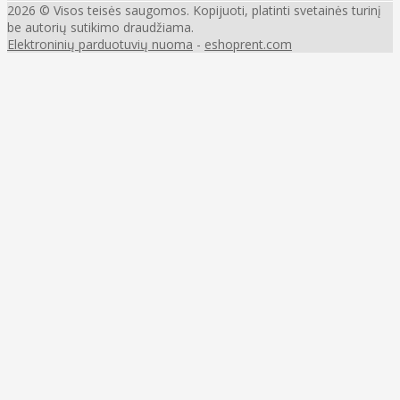
2026 © Visos teisės saugomos. Kopijuoti, platinti svetainės turinį
be autorių sutikimo draudžiama.
Elektroninių parduotuvių nuoma
-
eshoprent.com