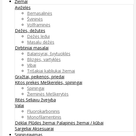
Žiemai
Avižėlės
Bemasalinės
Švininės
Volframinės
Dėžės, dėžutės
Dėžės ledui
Masalų dėžės
Dirbtiniai masalai
Balansyrai, švytuoklės
Blizgės, vartyklės
Vibai
Trišakiai kabliukai žiemai
Grąžtai, peikenos, priedai
Kitos prekės
Meškerėlės, spiningai
Spiningai
Žieminės Meškerytės
Ritės
Seliavų žvejyba
Valai
Fluorokarboninis
Monofilamentinis
Dėklai
Plūdės žiemai
Palapinės žiemai / kūbai
Sargeliai
Aksesuarai
Spiningavimas