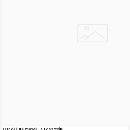
1Ltr dėžutė masalui su dangteliu