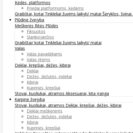
Kėdės, platformos
Priedai platformoms, kėdėms
Graibštai, kotai
Tinkleliai žuvims laikyti/ matai
Šėryklos, švinai
Plūdinė žvejyba
Meškerės
Ritės
Plūdės
Fiksuotos
Slankiojančios
Graibštai/ kotai
Tinkleliai žuvims laikyti/ matai
Valas
Valas pavadėliams
Valas ritėms
Dėklai, krepšiai, dėžės, kibirai
Dėklai
Dėžės, dėžutės, indeliai
Kibirai
Kuprinės, krepšiai
Stovai, kuoliukai, atramos
Aksesuarai, kita įranga
Karpinė žvejyba
Stovai, kuoliukai, atramos
Dėklai, krepšiai, dėžės, kibirai
Dėklai meškerėms
Dėžės, dėžutės, indeliai
Kibirai
Kuprinės, krepšiai