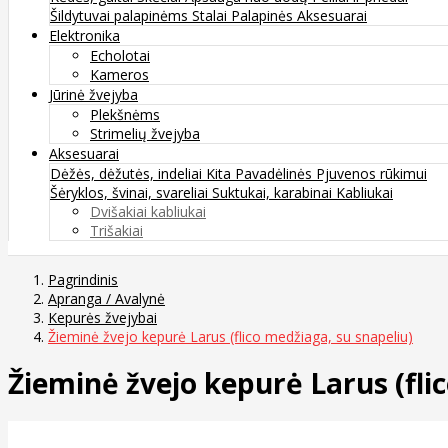
Šildytuvai palapinėms
Stalai
Palapinės
Aksesuarai
Elektronika
Echolotai
Kameros
Jūrinė žvejyba
Plekšnėms
Strimelių žvejyba
Aksesuarai
Dėžės, dėžutės, indeliai
Kita
Pavadėlinės
Pjuvenos rūkimui
Šėryklos, švinai, svareliai
Suktukai, karabinai
Kabliukai
Dvišakiai kabliukai
Trišakiai
Pagrindinis
Apranga / Avalynė
Kepurės žvejybai
Žieminė žvejo kepurė Larus (flico medžiaga, su snapeliu)
Žieminė žvejo kepurė Larus (fli