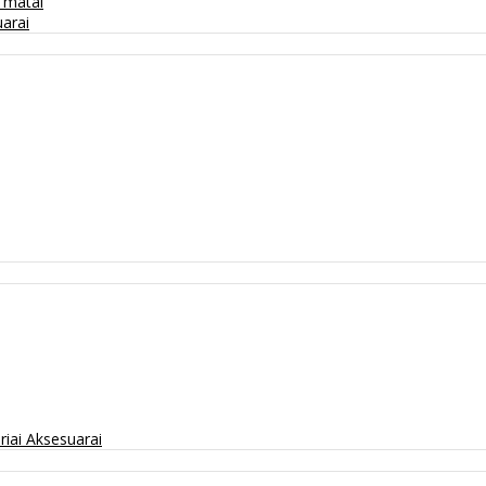
/ matai
arai
riai
Aksesuarai