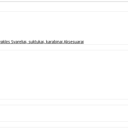
vaklės
Svareliai, suktukai, karabinai
Aksesuarai