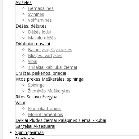
Avižėlės
Bemasalinės
Švininės
Volframinės
Dėžės, dėžutės
Dėžės ledui
Masalų dėžės
Dirbtiniai masalai
Balansyrai, švytuoklės
Blizgės, vartyklės
Vibai
Trišakiai kabliukai žiemai
Grąžtai, peikenos, priedai
Kitos prekės
Meškerėlės, spiningai
Spiningai
Žieminės Meškerytės
Ritės
Seliavų žvejyba
Valai
Fluorokarboninis
Monofilamentinis
Dėklai
Plūdės žiemai
Palapinės žiemai / kūbai
Sargeliai
Aksesuarai
Spiningavimas
Meškerės