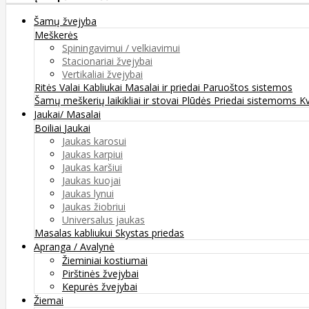
Šamų žvejyba
Meškerės
Spiningavimui / velkiavimui
Stacionariai žvejybai
Vertikaliai žvejybai
Ritės
Valai
Kabliukai
Masalai ir priedai
Paruoštos sistemos
Šamų meškerių laikikliai ir stovai
Plūdės
Priedai sistemoms
K
Jaukai/ Masalai
Boiliai
Jaukai
Jaukas karosui
Jaukas karpiui
Jaukas karšiui
Jaukas kuojai
Jaukas lynui
Jaukas žiobriui
Universalus jaukas
Masalas kabliukui
Skystas priedas
Apranga / Avalynė
Žieminiai kostiumai
Pirštinės žvejybai
Kepurės žvejybai
Žiemai