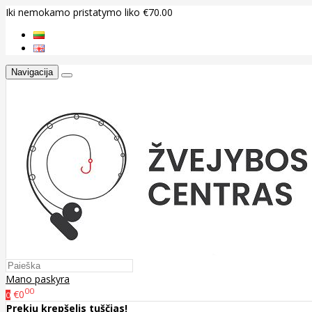
Iki nemokamo pristatymo liko €70.00
Navigacija
Mano paskyra
00
€0
0
Prekių krepšelis tuščias!