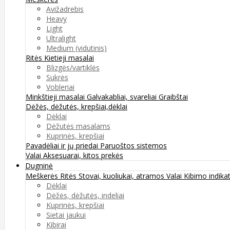
Avižadrebis
Heavy
Light
Ultralight
Medium (vidutinis)
Ritės
Kietieji masalai
Blizgės/vartiklės
Sukrės
Vobleriai
Minkštieji masalai
Galvakabliai, svareliai
Graibštai
Dėžės, dėžutės, krepšiai,dėklai
Dėklai
Dėžutės masalams
Kuprinės, krepšiai
Pavadėliai ir jų priedai
Paruoštos sistemos
Valai
Aksesuarai, kitos prekės
Dugninė
Meškerės
Ritės
Stovai, kuoliukai, atramos
Valai
Kibimo indikat
Dėklai
Dėžės, dėžutės, indeliai
Kuprinės, krepšiai
Sietai jaukui
Kibirai