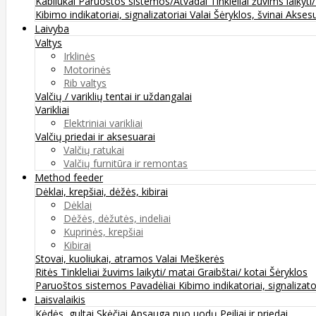
Kabliukai
Paruoštos sistemos/Atvadai
Tinkleliai žuvims laikyti
Kibimo indikatoriai, signalizatoriai
Valai
Šėryklos, švinai
Aksesu
Laivyba
Valtys
Irklinės
Motorinės
Rib valtys
Valčių / variklių tentai ir uždangalai
Varikliai
Elektriniai varikliai
Valčių priedai ir aksesuarai
Valčių ratukai
Valčių furnitūra ir remontas
Method feeder
Dėklai, krepšiai, dėžės, kibirai
Dėklai
Dėžės, dėžutės, indeliai
Kuprinės, krepšiai
Kibirai
Stovai, kuoliukai, atramos
Valai
Meškerės
Ritės
Tinkleliai žuvims laikyti/ matai
Graibštai/ kotai
Šėryklos
Paruoštos sistemos
Pavadėliai
Kibimo indikatoriai, signalizato
Laisvalaikis
Kėdės, gultai
Skėčiai
Apsauga nuo uodų
Peiliai ir priedai