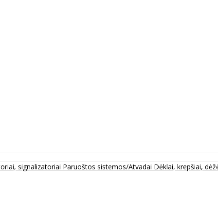
oriai, signalizatoriai
Paruoštos sistemos/Atvadai
Dėklai, krepšiai, dėžė