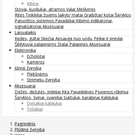
Kibirai
Stovai, kuoliukai, atramos
Valai
Meškerės
Ritės
Tinkleliai žuvims laikyti/ matai
Graibštai/ kotai
Šėryklos
Paruoštos sistemos
Pavadėliai
Kibimo indikatoriai,
signalizatoriai
Aksesuarai
Laisvalaikis
Kėdės, gultai
Skėčiai
Apsauga nuo uodų
Peiliai ir priedai
Šildytuvai palapinėms
Stalai
Palapinės
Aksesuarai
Elektronika
Echolotai
Kameros
Jūrinė žvejyba
Plekšnėms
Strimelių žvejyba
Aksesuarai
Dėžės, dėžutės, indeliai
Kita
Pavadėlinės
Pjuvenos rūkimui
Šėryklos, švinai, svareliai
Suktukai, karabinai
Kabliukai
Dvišakiai kabliukai
Trišakiai
Pagrindinis
Plūdinė žvejyba