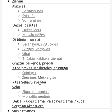
Žiemai
Avižėlės
Bemasalinės
Švininės
Volframinės
Dėžės, dėžutės
Dėžės ledui
Masalų dėžės
Dirbtiniai masalai
Balansyrai, švytuoklės
Blizgės, vartyklės
Vibai
Trišakiai kabliukai žiemai
Grąžtai, peikenos, priedai
Kitos prekės
Meškerėlės, spiningai
Spiningai
Žieminės Meškerytės
Ritės
Seliavų žvejyba
Valai
Fluorokarboninis
Monofilamentinis
Dėklai
Plūdės žiemai
Palapinės žiemai / kūbai
Sargeliai
Aksesuarai
Spiningavimas