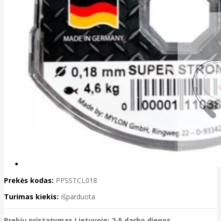
Prekės kodas:
PPSSTCL018
Turimas kiekis:
Išparduota
Prekių pristatymas Lietuvoje: 2-5 darbo dienos