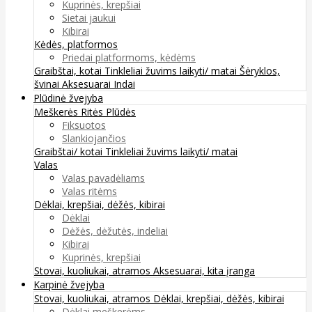
Kuprinės, krepšiai
Sietai jaukui
Kibirai
Kėdės, platformos
Priedai platformoms, kėdėms
Graibštai, kotai
Tinkleliai žuvims laikyti/ matai
Šėryklos,
švinai
Aksesuarai
Indai
Plūdinė žvejyba
Meškerės
Ritės
Plūdės
Fiksuotos
Slankiojančios
Graibštai/ kotai
Tinkleliai žuvims laikyti/ matai
Valas
Valas pavadėliams
Valas ritėms
Dėklai, krepšiai, dėžės, kibirai
Dėklai
Dėžės, dėžutės, indeliai
Kibirai
Kuprinės, krepšiai
Stovai, kuoliukai, atramos
Aksesuarai, kita įranga
Karpinė žvejyba
Stovai, kuoliukai, atramos
Dėklai, krepšiai, dėžės, kibirai
Dėklai meškerėms