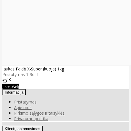
Jaukas Faidė X-Super (kuoja) 1kg
Pristatymas 1-3d.d. ..
10
€3
Į krepšelį
Informacija
Pristatymas
Apie mus
Pirkimo sąlygos ir taisyklės
Privatumo politika
Klientų aptarnavimas