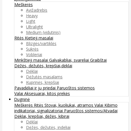
Meškerės
Avižadrebis
Heavy
Light
Ultralight
Medium (vidutinis)
Ritės
Kietieji masalai
Blizgės/vartiklės
Sukrės
Vobleriai
Minkštieji masalai
Galvakabliai, svareliai
Graibštai
Dėžės, dėžutės, krepšiai,dėklai
Dėklai
Dėžutės masalams
Kuprinės, krepšiai
Pavadėliai ir jų priedai
Paruoštos sistemos
Valai
Aksesuarai, kitos prekės
Dugninė
Meškerės
Ritės
Stovai, kuoliukai, atramos
Valai
Kibimo
indikatoriai, signalizatoriai
Paruoštos sistemos/Atvadai
Dėklai, krepšiai, dėžės, kibirai
Dėklai
Dėžės, dėžutės, indeliai