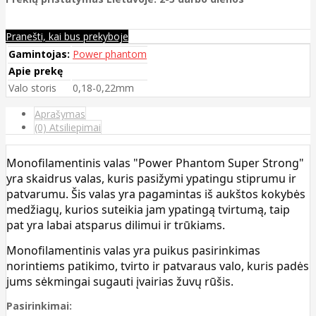
Pranešti, kai bus prekyboje
Gamintojas:
Power phantom
Apie prekę
Valo storis
0,18-0,22mm
Aprašymas
(0) Atsiliepimai
Monofilamentinis valas "Power Phantom Super Strong"
yra skaidrus valas, kuris pasižymi ypatingu stiprumu ir
patvarumu. Šis valas yra pagamintas iš aukštos kokybės
medžiagų, kurios suteikia jam ypatingą tvirtumą, taip
pat yra labai atsparus dilimui ir trūkiams.
Monofilamentinis valas yra puikus pasirinkimas
norintiems patikimo, tvirto ir patvaraus valo, kuris padės
jums sėkmingai sugauti įvairias žuvų rūšis.
Pasirinkimai: