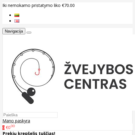
Iki nemokamo pristatymo liko €70.00
Navigacija
Mano paskyra
00
€0
0
Prekių krepšelis tuščias!