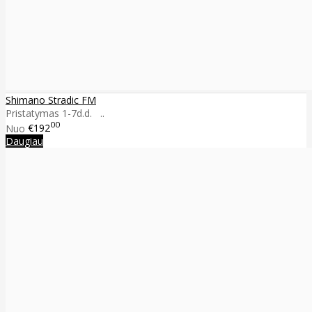
Shimano Stradic FM
Pristatymas 1-7d.d. ..
00
Nuo
€192
Daugiau