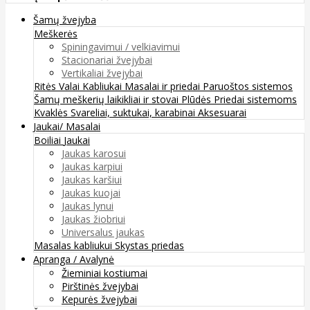
Šamų žvejyba
Meškerės
Spiningavimui / velkiavimui
Stacionariai žvejybai
Vertikaliai žvejybai
Ritės
Valai
Kabliukai
Masalai ir priedai
Paruoštos sistemos
Šamų meškerių laikikliai ir stovai
Plūdės
Priedai sistemoms
Kvaklės
Svareliai, suktukai, karabinai
Aksesuarai
Jaukai/ Masalai
Boiliai
Jaukai
Jaukas karosui
Jaukas karpiui
Jaukas karšiui
Jaukas kuojai
Jaukas lynui
Jaukas žiobriui
Universalus jaukas
Masalas kabliukui
Skystas priedas
Apranga / Avalynė
Žieminiai kostiumai
Pirštinės žvejybai
Kepurės žvejybai