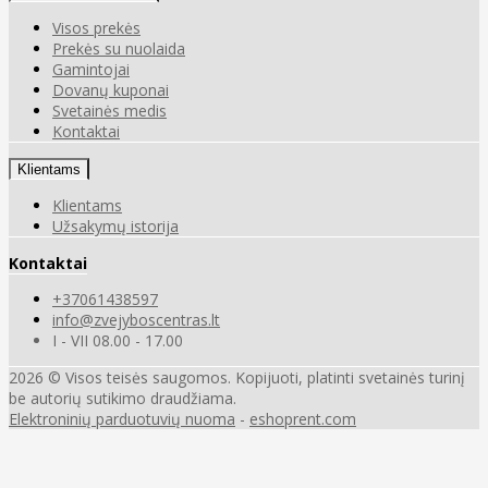
Visos prekės
Prekės su nuolaida
Gamintojai
Dovanų kuponai
Svetainės medis
Kontaktai
Klientams
Klientams
Užsakymų istorija
Kontaktai
+37061438597
info@zvejyboscentras.lt
I - VII 08.00 - 17.00
2026 © Visos teisės saugomos. Kopijuoti, platinti svetainės turinį
be autorių sutikimo draudžiama.
Elektroninių parduotuvių nuoma
-
eshoprent.com