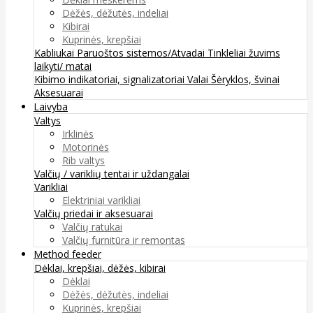
Dėžės, dėžutės, indeliai
Kibirai
Kuprinės, krepšiai
Kabliukai
Paruoštos sistemos/Atvadai
Tinkleliai žuvims
laikyti/ matai
Kibimo indikatoriai, signalizatoriai
Valai
Šėryklos, švinai
Aksesuarai
Laivyba
Valtys
Irklinės
Motorinės
Rib valtys
Valčių / variklių tentai ir uždangalai
Varikliai
Elektriniai varikliai
Valčių priedai ir aksesuarai
Valčių ratukai
Valčių furnitūra ir remontas
Method feeder
Dėklai, krepšiai, dėžės, kibirai
Dėklai
Dėžės, dėžutės, indeliai
Kuprinės, krepšiai