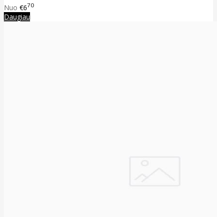
70
Nuo
€6
Daugiau