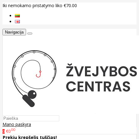
Iki nemokamo pristatymo liko €70.00
Navigacija
Mano paskyra
00
€0
0
Prekių krepšelis tuščias!