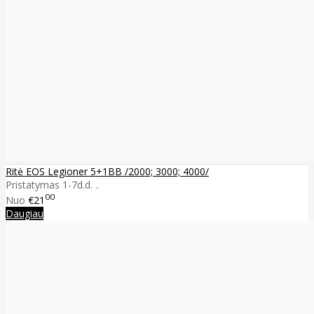
Ritė EOS Legioner 5+1BB /2000; 3000; 4000/
Pristatymas 1-7d.d. ..
00
Nuo
€21
Daugiau