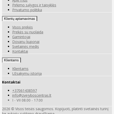
Apie mus
Pirkimo sąlygos ir taisyklės
Privatumo politika
Klientų aptarnavimas
Visos prekės
Prekės su nuolaida
Gamintojai
Dovanų kuponai
Svetainės medis
Kontaktai
Klientams
Klientams
Užsakymų istorija
Kontaktai
+37061438597
info@zvejyboscentras.lt
I - VII 08.00 - 17.00
2026 © Visos teisės saugomos. Kopijuoti, platinti svetainės turinį
be autorių sutikimo draudžiama.