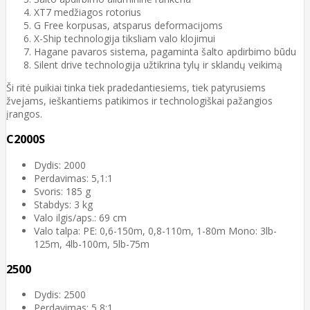
XT7 medžiagos rotorius
G Free korpusas, atsparus deformacijoms
X-Ship technologija tiksliam valo klojimui
Hagane pavaros sistema, pagaminta šalto apdirbimo būdu
Silent drive technologija užtikrina tylų ir sklandų veikimą
Ši ritė puikiai tinka tiek pradedantiesiems, tiek patyrusiems
žvejams, ieškantiems patikimos ir technologiškai pažangios
įrangos.
C2000S
Dydis: 2000
Perdavimas: 5,1:1
Svoris: 185 g
Stabdys: 3 kg
Valo ilgis/aps.: 69 cm
Valo talpa: PE: 0,6-150m, 0,8-110m, 1-80m Mono: 3lb-
125m, 4lb-100m, 5lb-75m
2500
Dydis: 2500
Perdavimas: 5,8:1