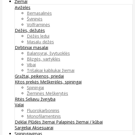
Žiemai
Avižėlės
Bemasalinės
Švininės
Volframinės
Dėžės, dėžutės
Dėžės ledui
Masalų dėžės
Dirbtiniai masalai
Balansyrai, švytuoklės
Blizgės, vartyklės
Vibai
Trišakiai kabliukai žiemai
Grąžtai, peikenos, priedai
Kitos prekės
Meškerėlės, spiningai
Spiningai
Žieminės Meškerytės
Ritės
Seliavų žvejyba
Valai
Fluorokarboninis
Monofilamentinis
Dėklai
Plūdės žiemai
Palapinės žiemai / kūbai
Sargeliai
Aksesuarai
Spiningavimas