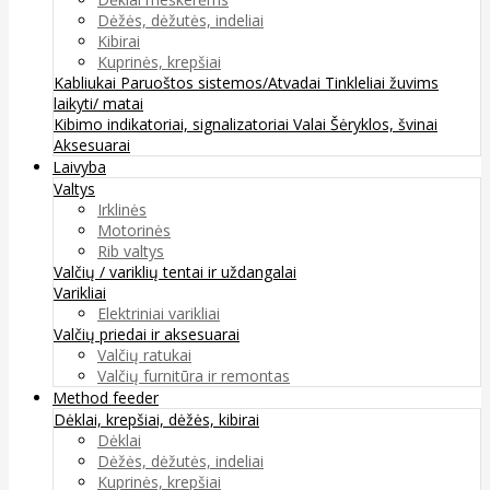
Dėžės, dėžutės, indeliai
Kibirai
Kuprinės, krepšiai
Kabliukai
Paruoštos sistemos/Atvadai
Tinkleliai žuvims
laikyti/ matai
Kibimo indikatoriai, signalizatoriai
Valai
Šėryklos, švinai
Aksesuarai
Laivyba
Valtys
Irklinės
Motorinės
Rib valtys
Valčių / variklių tentai ir uždangalai
Varikliai
Elektriniai varikliai
Valčių priedai ir aksesuarai
Valčių ratukai
Valčių furnitūra ir remontas
Method feeder
Dėklai, krepšiai, dėžės, kibirai
Dėklai
Dėžės, dėžutės, indeliai
Kuprinės, krepšiai