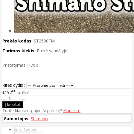
Prekės kodas:
ST2500FM
Turimas kiekis:
Prekė sandėlyje
Pristatymas 1-7d.d.
Ritės dydis :
00
€192
su PVM
Turite klausimų apie šią prekę?
Klauskite
Gamintojas:
Shimano
Aprašymas