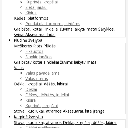
Kuprinės, krepšiai
Sietai jaukui
Kibirai
Kėdės, platformos
Priedai platformoms, kėdėms
Graibštai, kotai
Tinkleliai žuvims laikyti/ matai
Šėryklos,
švinai
Aksesuarai
Indai
Plūdinė žvejyba
Meškerės
Ritės
Plūdės
Fiksuotos
Slankiojančios
Graibštai/ kotai
Tinkleliai žuvims laikyti/ matai
Valas
Valas pavadėliams
Valas ritėms
Dėklai, krepšiai, dėžės, kibirai
Dėklai
Dėžės, dėžutės, indeliai
Kibirai
Kuprinės, krepšiai
Stovai, kuoliukai, atramos
Aksesuarai, kita įranga
Karpinė žvejyba
Stovai, kuoliukai, atramos
Dėklai, krepšiai, dėžės, kibirai
Dėklai meškerėms