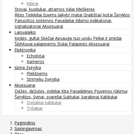
Kibirai
Stovai, kuoliukai, atramos
Valai
Meškerės
Ritės
Tinkleliai žuvims laikyti/ matai
Graibštai/ kotai
Šėryklos
Paruoštos sistemos
Pavadėliai
Kibimo indikatoriai,
signalizatoriai
Aksesuarai
Laisvalaikis
Kėdės, gultai
Skėčiai
Apsauga nuo uodų
Peiliai ir priedai
Šildytuvai palapinėms
Stalai
Palapinės
Aksesuarai
Elektronika
Echolotai
Kameros
Jūrinė žvejyba
Plekšnėms
Strimelių žvejyba
Aksesuarai
Dėžės, dėžutės, indeliai
Kita
Pavadėlinės
Pjuvenos rūkimui
Šėryklos, švinai, svareliai
Suktukai, karabinai
Kabliukai
Dvišakiai kabliukai
Trišakiai
Pagrindinis
Spiningavimas