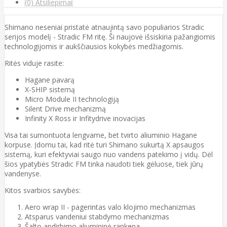
(0) Atsiliepimai
Shimano neseniai pristatė atnaujintą savo populiarios Stradic
serijos modelį - Stradic FM ritę. Ši naujovė išsiskiria pažangiomis
technologijomis ir aukščiausios kokybės medžiagomis.
Ritės viduje rasite:
Hagane pavarą
X-SHIP sistemą
Micro Module II technologiją
Silent Drive mechanizmą
Infinity X Ross ir Infitydrive inovacijas
Visa tai sumontuota lengvame, bet tvirto aliuminio Hagane
korpuse. Įdomu tai, kad ritė turi Shimano sukurtą X apsaugos
sistemą, kuri efektyviai saugo nuo vandens patekimo į vidų. Dėl
šios ypatybės Stradic FM tinka naudoti tiek gėluose, tiek jūrų
vandenyse.
Kitos svarbios savybės:
Aero wrap II - pagerintas valo klojimo mechanizmas
Atsparus vandeniui stabdymo mechanizmas
Šalto apdirbimo aliumininė rankena