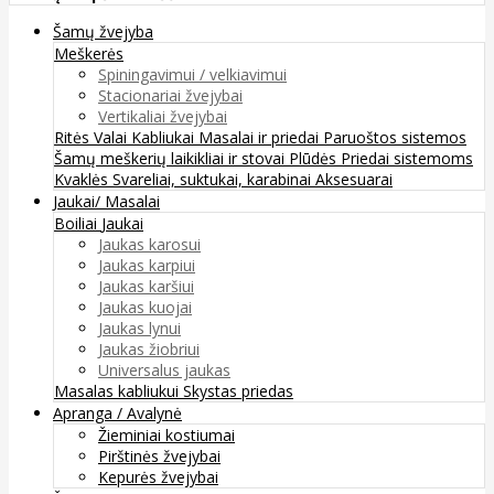
Šamų žvejyba
Meškerės
Spiningavimui / velkiavimui
Stacionariai žvejybai
Vertikaliai žvejybai
Ritės
Valai
Kabliukai
Masalai ir priedai
Paruoštos sistemos
Šamų meškerių laikikliai ir stovai
Plūdės
Priedai sistemoms
Kvaklės
Svareliai, suktukai, karabinai
Aksesuarai
Jaukai/ Masalai
Boiliai
Jaukai
Jaukas karosui
Jaukas karpiui
Jaukas karšiui
Jaukas kuojai
Jaukas lynui
Jaukas žiobriui
Universalus jaukas
Masalas kabliukui
Skystas priedas
Apranga / Avalynė
Žieminiai kostiumai
Pirštinės žvejybai
Kepurės žvejybai