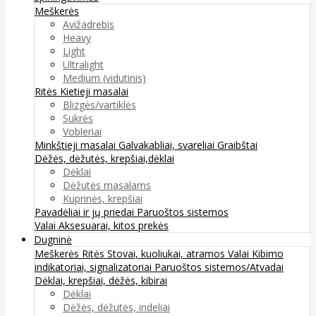
Meškerės
Avižadrebis
Heavy
Light
Ultralight
Medium (vidutinis)
Ritės
Kietieji masalai
Blizgės/vartiklės
Sukrės
Vobleriai
Minkštieji masalai
Galvakabliai, svareliai
Graibštai
Dėžės, dėžutės, krepšiai,dėklai
Dėklai
Dėžutės masalams
Kuprinės, krepšiai
Pavadėliai ir jų priedai
Paruoštos sistemos
Valai
Aksesuarai, kitos prekės
Dugninė
Meškerės
Ritės
Stovai, kuoliukai, atramos
Valai
Kibimo
indikatoriai, signalizatoriai
Paruoštos sistemos/Atvadai
Dėklai, krepšiai, dėžės, kibirai
Dėklai
Dėžės, dėžutės, indeliai