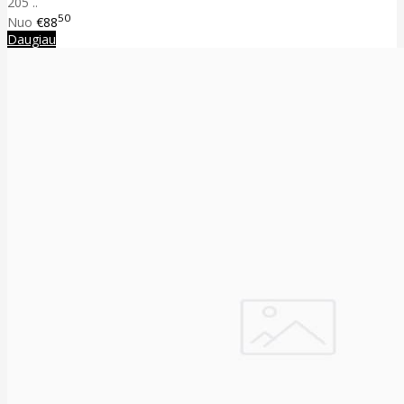
205 ..
50
Nuo
€88
Daugiau