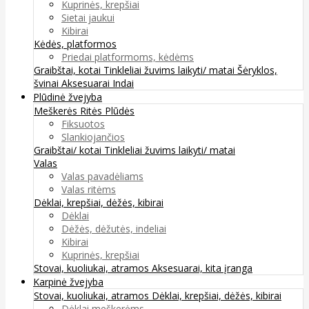
Kuprinės, krepšiai
Sietai jaukui
Kibirai
Kėdės, platformos
Priedai platformoms, kėdėms
Graibštai, kotai
Tinkleliai žuvims laikyti/ matai
Šėryklos,
švinai
Aksesuarai
Indai
Plūdinė žvejyba
Meškerės
Ritės
Plūdės
Fiksuotos
Slankiojančios
Graibštai/ kotai
Tinkleliai žuvims laikyti/ matai
Valas
Valas pavadėliams
Valas ritėms
Dėklai, krepšiai, dėžės, kibirai
Dėklai
Dėžės, dėžutės, indeliai
Kibirai
Kuprinės, krepšiai
Stovai, kuoliukai, atramos
Aksesuarai, kita įranga
Karpinė žvejyba
Stovai, kuoliukai, atramos
Dėklai, krepšiai, dėžės, kibirai
Dėklai meškerėms