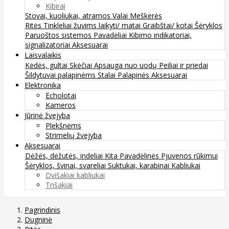
Kibirai
Stovai, kuoliukai, atramos
Valai
Meškerės
Ritės
Tinkleliai žuvims laikyti/ matai
Graibštai/ kotai
Šėryklos
Paruoštos sistemos
Pavadėliai
Kibimo indikatoriai,
signalizatoriai
Aksesuarai
Laisvalaikis
Kėdės, gultai
Skėčiai
Apsauga nuo uodų
Peiliai ir priedai
Šildytuvai palapinėms
Stalai
Palapinės
Aksesuarai
Elektronika
Echolotai
Kameros
Jūrinė žvejyba
Plekšnėms
Strimelių žvejyba
Aksesuarai
Dėžės, dėžutės, indeliai
Kita
Pavadėlinės
Pjuvenos rūkimui
Šėryklos, švinai, svareliai
Suktukai, karabinai
Kabliukai
Dvišakiai kabliukai
Trišakiai
Pagrindinis
Dugninė