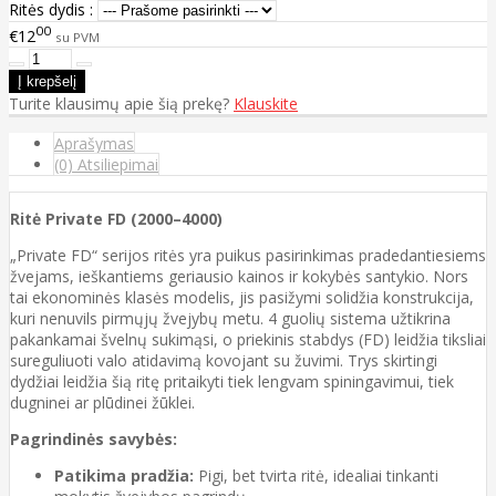
Ritės dydis :
00
€12
su PVM
Turite klausimų apie šią prekę?
Klauskite
Aprašymas
(0) Atsiliepimai
Ritė Private FD (2000–4000)
„Private FD“ serijos ritės yra puikus pasirinkimas pradedantiesiems
žvejams, ieškantiems geriausio kainos ir kokybės santykio. Nors
tai ekonominės klasės modelis, jis pasižymi solidžia konstrukcija,
kuri nenuvils pirmųjų žvejybų metu. 4 guolių sistema užtikrina
pakankamai švelnų sukimąsi, o priekinis stabdys (FD) leidžia tiksliai
sureguliuoti valo atidavimą kovojant su žuvimi. Trys skirtingi
dydžiai leidžia šią ritę pritaikyti tiek lengvam spiningavimui, tiek
dugninei ar plūdinei žūklei.
Pagrindinės savybės:
Patikima pradžia:
Pigi, bet tvirta ritė, idealiai tinkanti