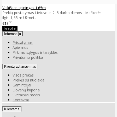
Vaikiškas spiningas 1.65m
Prekių pristatymas Lietuvoje: 2–5 darbo dienos Meškerės
ilgis: 1,65 m Užmet..
00
€13
Į krepšelį
Informacija
Pristatymas
Apie mus
Pirkimo sąlygos ir taisyklės
Privatumo politika
Klientų aptarnavimas
Visos prekės
Prekės su nuolaida
Gamintojai
Dovanų kuponai
Svetainės medis
Kontaktai
Klientams