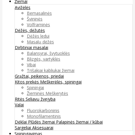
Žiemai
Avižėlės
Bemasalinės
Švininės
Volframinės
Dėžės, dėžutės
Dėžės ledui
Masalų dėžės
Dirbtiniai masalai
Balansyrai, švytuoklės
Blizgės, vartyklės
Vibai
Trišakiai kabliukai žiemai
Grąžtai, peikenos, priedai
Kitos prekės
Meškerėlės, spiningai
Spiningai
Žieminės Meškerytės
Ritės
Seliavų žvejyba
Valai
Fluorokarboninis
Monofilamentinis
Dėklai
Plūdės žiemai
Palapinės žiemai / kūbai
Sargeliai
Aksesuarai
Spiningavimas