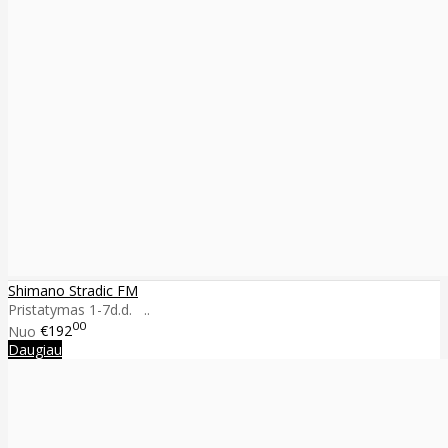
Shimano Stradic FM
Pristatymas 1-7d.d. ..
00
Nuo
€192
Daugiau