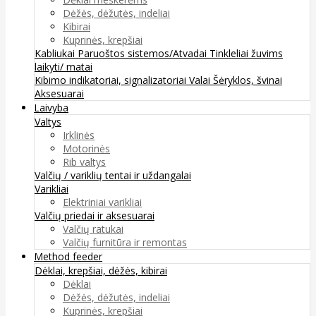
Dėžės, dėžutės, indeliai
Kibirai
Kuprinės, krepšiai
Kabliukai
Paruoštos sistemos/Atvadai
Tinkleliai žuvims
laikyti/ matai
Kibimo indikatoriai, signalizatoriai
Valai
Šėryklos, švinai
Aksesuarai
Laivyba
Valtys
Irklinės
Motorinės
Rib valtys
Valčių / variklių tentai ir uždangalai
Varikliai
Elektriniai varikliai
Valčių priedai ir aksesuarai
Valčių ratukai
Valčių furnitūra ir remontas
Method feeder
Dėklai, krepšiai, dėžės, kibirai
Dėklai
Dėžės, dėžutės, indeliai
Kuprinės, krepšiai