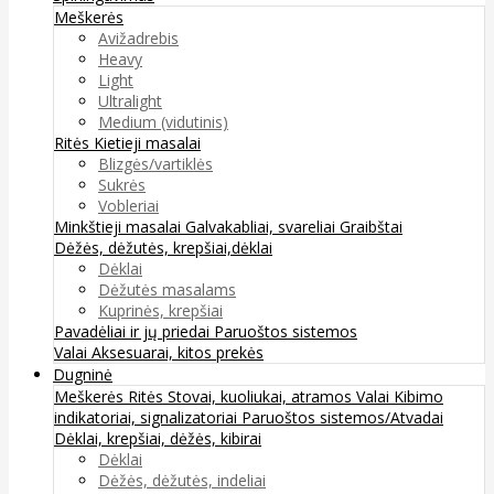
Meškerės
Avižadrebis
Heavy
Light
Ultralight
Medium (vidutinis)
Ritės
Kietieji masalai
Blizgės/vartiklės
Sukrės
Vobleriai
Minkštieji masalai
Galvakabliai, svareliai
Graibštai
Dėžės, dėžutės, krepšiai,dėklai
Dėklai
Dėžutės masalams
Kuprinės, krepšiai
Pavadėliai ir jų priedai
Paruoštos sistemos
Valai
Aksesuarai, kitos prekės
Dugninė
Meškerės
Ritės
Stovai, kuoliukai, atramos
Valai
Kibimo
indikatoriai, signalizatoriai
Paruoštos sistemos/Atvadai
Dėklai, krepšiai, dėžės, kibirai
Dėklai
Dėžės, dėžutės, indeliai