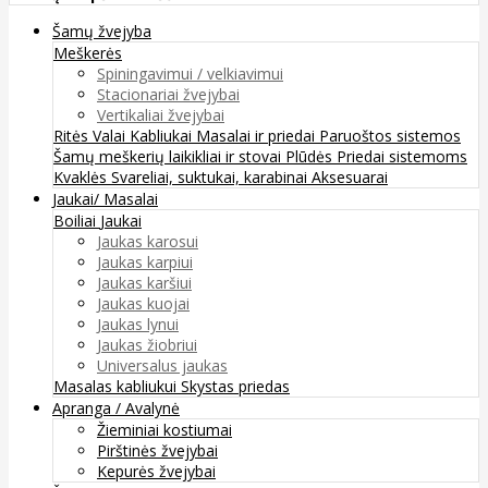
Šamų žvejyba
Meškerės
Spiningavimui / velkiavimui
Stacionariai žvejybai
Vertikaliai žvejybai
Ritės
Valai
Kabliukai
Masalai ir priedai
Paruoštos sistemos
Šamų meškerių laikikliai ir stovai
Plūdės
Priedai sistemoms
Kvaklės
Svareliai, suktukai, karabinai
Aksesuarai
Jaukai/ Masalai
Boiliai
Jaukai
Jaukas karosui
Jaukas karpiui
Jaukas karšiui
Jaukas kuojai
Jaukas lynui
Jaukas žiobriui
Universalus jaukas
Masalas kabliukui
Skystas priedas
Apranga / Avalynė
Žieminiai kostiumai
Pirštinės žvejybai
Kepurės žvejybai