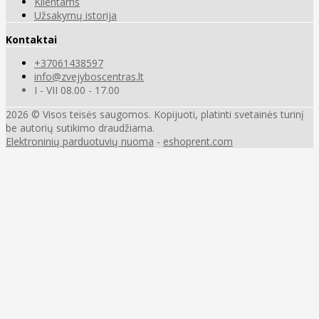
Klientams
Užsakymų istorija
Kontaktai
+37061438597
info@zvejyboscentras.lt
I - VII 08.00 - 17.00
2026 © Visos teisės saugomos. Kopijuoti, platinti svetainės turinį
be autorių sutikimo draudžiama.
Elektroninių parduotuvių nuoma
-
eshoprent.com