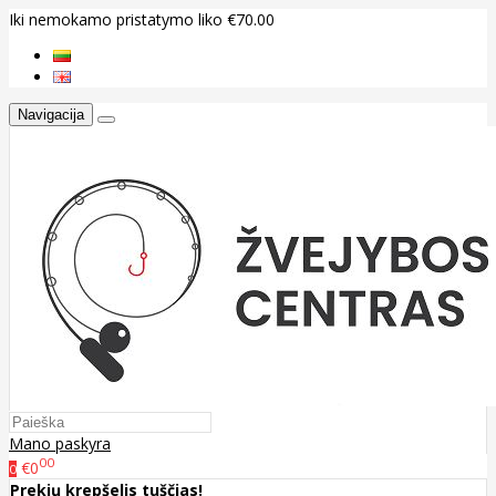
Iki nemokamo pristatymo liko €70.00
Navigacija
Mano paskyra
00
€0
0
Prekių krepšelis tuščias!