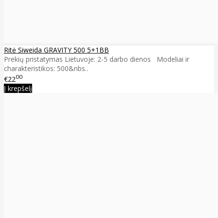
Ritė Siweida GRAVITY 500 5+1BB
Prekių pristatymas Lietuvoje: 2-5 darbo dienos Modeliai ir
charakteristikos: 500&nbs..
00
€22
Į krepšelį