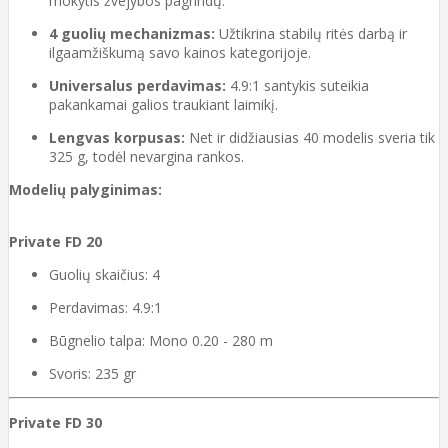
mokytis žvejybos pagrindų.
4 guolių mechanizmas:
Užtikrina stabilų ritės darbą ir
ilgaamžiškumą savo kainos kategorijoje.
Universalus perdavimas:
4.9:1 santykis suteikia
pakankamai galios traukiant laimikį.
Lengvas korpusas:
Net ir didžiausias 40 modelis sveria tik
325 g, todėl nevargina rankos.
Modelių palyginimas:
Private FD 20
Guolių skaičius: 4
Perdavimas: 4.9:1
Būgnelio talpa: Mono 0.20 - 280 m
Svoris: 235 gr
Private FD 30