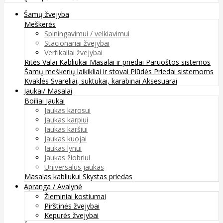
Šamų žvejyba
Meškerės
Spiningavimui / velkiavimui
Stacionariai žvejybai
Vertikaliai žvejybai
Ritės
Valai
Kabliukai
Masalai ir priedai
Paruoštos sistemos
Šamų meškerių laikikliai ir stovai
Plūdės
Priedai sistemoms
Kvaklės
Svareliai, suktukai, karabinai
Aksesuarai
Jaukai/ Masalai
Boiliai
Jaukai
Jaukas karosui
Jaukas karpiui
Jaukas karšiui
Jaukas kuojai
Jaukas lynui
Jaukas žiobriui
Universalus jaukas
Masalas kabliukui
Skystas priedas
Apranga / Avalynė
Žieminiai kostiumai
Pirštinės žvejybai
Kepurės žvejybai