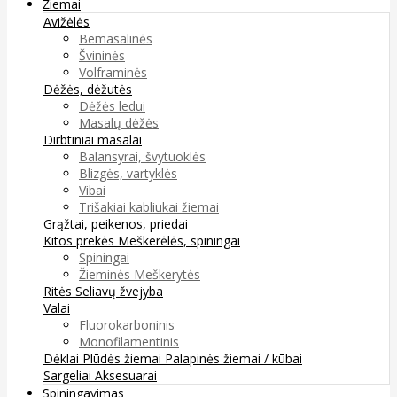
Žiemai
Avižėlės
Bemasalinės
Švininės
Volframinės
Dėžės, dėžutės
Dėžės ledui
Masalų dėžės
Dirbtiniai masalai
Balansyrai, švytuoklės
Blizgės, vartyklės
Vibai
Trišakiai kabliukai žiemai
Grąžtai, peikenos, priedai
Kitos prekės
Meškerėlės, spiningai
Spiningai
Žieminės Meškerytės
Ritės
Seliavų žvejyba
Valai
Fluorokarboninis
Monofilamentinis
Dėklai
Plūdės žiemai
Palapinės žiemai / kūbai
Sargeliai
Aksesuarai
Spiningavimas