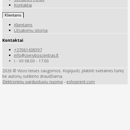
Kontaktai
Klientams
Klientams
Užsakymų istorija
Kontaktai
+37061438597
info@zvejyboscentras.lt
I - VII 08.00 - 17.00
2026 © Visos teisės saugomos. Kopijuoti, platinti svetainės turinį
be autorių sutikimo draudžiama.
Elektroninių parduotuvių nuoma
-
eshoprent.com