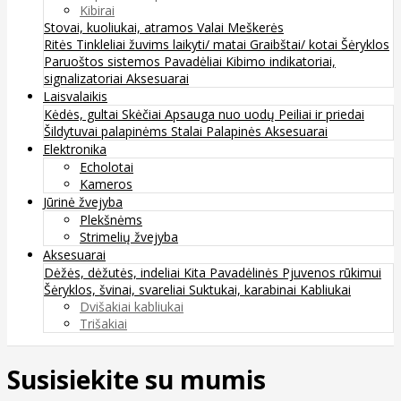
Kibirai
Stovai, kuoliukai, atramos
Valai
Meškerės
Ritės
Tinkleliai žuvims laikyti/ matai
Graibštai/ kotai
Šėryklos
Paruoštos sistemos
Pavadėliai
Kibimo indikatoriai,
signalizatoriai
Aksesuarai
Laisvalaikis
Kėdės, gultai
Skėčiai
Apsauga nuo uodų
Peiliai ir priedai
Šildytuvai palapinėms
Stalai
Palapinės
Aksesuarai
Elektronika
Echolotai
Kameros
Jūrinė žvejyba
Plekšnėms
Strimelių žvejyba
Aksesuarai
Dėžės, dėžutės, indeliai
Kita
Pavadėlinės
Pjuvenos rūkimui
Šėryklos, švinai, svareliai
Suktukai, karabinai
Kabliukai
Dvišakiai kabliukai
Trišakiai
Susisiekite su mumis