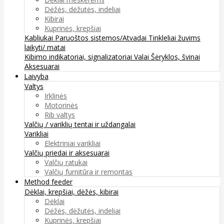
Dėžės, dėžutės, indeliai
Kibirai
Kuprinės, krepšiai
Kabliukai
Paruoštos sistemos/Atvadai
Tinkleliai žuvims
laikyti/ matai
Kibimo indikatoriai, signalizatoriai
Valai
Šėryklos, švinai
Aksesuarai
Laivyba
Valtys
Irklinės
Motorinės
Rib valtys
Valčių / variklių tentai ir uždangalai
Varikliai
Elektriniai varikliai
Valčių priedai ir aksesuarai
Valčių ratukai
Valčių furnitūra ir remontas
Method feeder
Dėklai, krepšiai, dėžės, kibirai
Dėklai
Dėžės, dėžutės, indeliai
Kuprinės, krepšiai