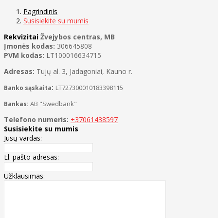
Pagrindinis
Susisiekite su mumis
Rekvizitai
Žvejybos centras, MB
Įmonės kodas:
306645808
PVM kodas:
LT100016634715
Adresas:
Tujų al. 3, Jadagoniai, Kauno r.
:
LT727300010183398115
Banko sąskaita
:
AB "Swedbank"
Bankas
Telefono numeris:
+37061438597
Susisiekite su mumis
Jūsų vardas:
El. pašto adresas:
Užklausimas: