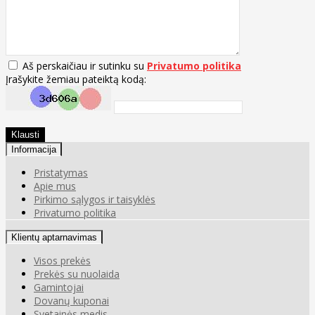
Aš perskaičiau ir sutinku su
Privatumo politika
Įrašykite žemiau pateiktą kodą:
Klausti
Informacija
Pristatymas
Apie mus
Pirkimo sąlygos ir taisyklės
Privatumo politika
Klientų aptarnavimas
Visos prekės
Prekės su nuolaida
Gamintojai
Dovanų kuponai
Svetainės medis