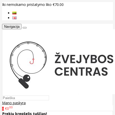
Iki nemokamo pristatymo liko €70.00
Navigacija
Mano paskyra
00
€0
0
Prekių krepšelis tuščias!