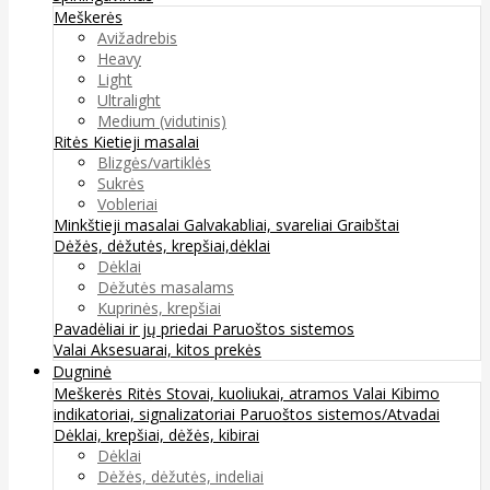
Meškerės
Avižadrebis
Heavy
Light
Ultralight
Medium (vidutinis)
Ritės
Kietieji masalai
Blizgės/vartiklės
Sukrės
Vobleriai
Minkštieji masalai
Galvakabliai, svareliai
Graibštai
Dėžės, dėžutės, krepšiai,dėklai
Dėklai
Dėžutės masalams
Kuprinės, krepšiai
Pavadėliai ir jų priedai
Paruoštos sistemos
Valai
Aksesuarai, kitos prekės
Dugninė
Meškerės
Ritės
Stovai, kuoliukai, atramos
Valai
Kibimo
indikatoriai, signalizatoriai
Paruoštos sistemos/Atvadai
Dėklai, krepšiai, dėžės, kibirai
Dėklai
Dėžės, dėžutės, indeliai