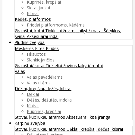
Kuprinės, krepšiai
Sietai jaukui
Kibirai
Kėdės, platformos
Priedai platformoms, kėdėms
Graibštai, kotai
Tinkleliai žuvims laikyti/ matai
Šėryklos,
švinai
Aksesuarai
Indai
Plūdinė žvejyba
Meškerės
Ritės
Plūdės
Fiksuotos
Slankiojančios
Graibštai/ kotai
Tinkleliai žuvims laikyti/ matai
Valas
Valas pavadėliams
Valas ritėms
Dėklai, krepšiai, dėžės, kibirai
Dėklai
Dėžės, dėžutės, indeliai
Kibirai
Kuprinės, krepšiai
Stovai, kuoliukai, atramos
Aksesuarai, kita įranga
Karpinė žvejyba
Stovai, kuoliukai, atramos
Dėklai, krepšiai, dėžės, kibirai
Dėklai meškerėms