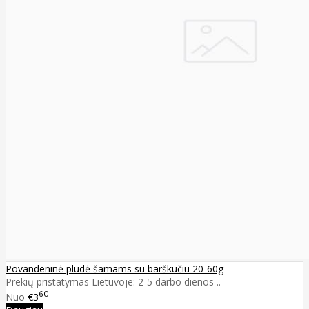
Povandeninė plūdė šamams su barškučiu 20-60g
Prekių pristatymas Lietuvoje: 2-5 darbo dienos ..
60
Nuo
€3