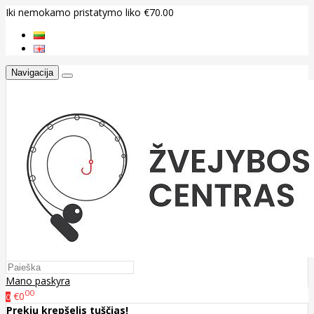
Iki nemokamo pristatymo liko €70.00
Navigacija
Mano paskyra
00
€0
0
Prekių krepšelis tuščias!