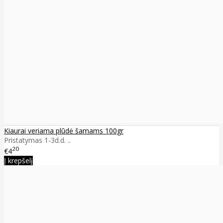
Kiaurai veriama plūdė šamams 100gr
Pristatymas 1-3d.d. ..
20
€4
Į krepšelį