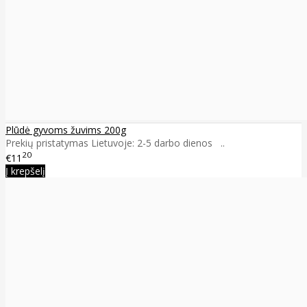
Plūdė gyvoms žuvims 200g
Prekių pristatymas Lietuvoje: 2-5 darbo dienos ..
20
€11
Į krepšelį