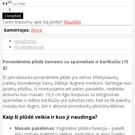
20
€4
su PVM
Turite klausimų apie šią prekę?
Klauskite
Gamintojas:
Atora
Aprašymas
(0) Atsiliepimai
Povandeninė plūdė šamams su sparneliais ir barškučiu (15
g)
Ši specializuota povandeninė plūdė yra vienas efektyviausių
įrankių šiuolaikinėje šamų žūklėje dugnine meškere. Skirtingai nuo
įprastų plūdžių, ši montuojama ant paties pavadėlio, nedideliu
atstumu nuo masalo. 10,5 cm ilgio korpusas su integruotais
sparneliais ir vidiniu barškučiu yra sukurtas tam, kad ne tik pakeltų
masalą nuo dugno, bet ir aktyviai provokuotų plėšrūną kibimui.
Kaip ši plūdė veikia ir kuo ji naudinga?
Masalo pakėlimas:
Pagrindinė plūdės funkcija – pakelti
jūsų masalą (naktinius sliekus, moliuskus ar gyvą žuvelę)