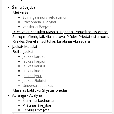
Šamų žvejyba
Meškerės
Spiningavimui / velkiavimui
Stacionariai žvejybai
Vertikaliai žvejybai
Ritės
Valai
Kabliukai
Masalai ir priedai
Paruoštos sistemos
Šamų meškerių laikikliai ir stovai
Plūdės
Priedai sistemoms
Kvaklės
Svareliai, suktukai, karabinai
Aksesuarai
Jaukai/ Masalai
Boiliai
Jaukai
Jaukas karosui
Jaukas karpiui
Jaukas karšiui
Jaukas kuojai
Jaukas lynui
Jaukas žiobriui
Universalus jaukas
Masalas kabliukui
Skystas priedas
Apranga / Avalynė
Žieminiai kostiumai
Pirštinės žvejybai
Kepurės žvejybai