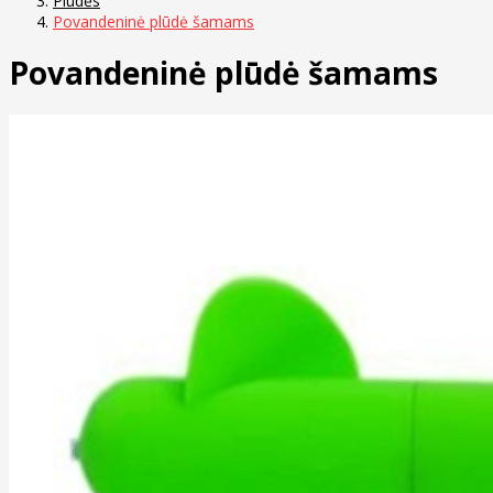
Plūdės
Povandeninė plūdė šamams
Povandeninė plūdė šamams