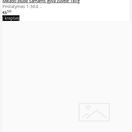
Mikado plūdė šamams gyva žuvele 180g
Pristatymas 1-3d.d. ..
50
€6
Į krepšelį