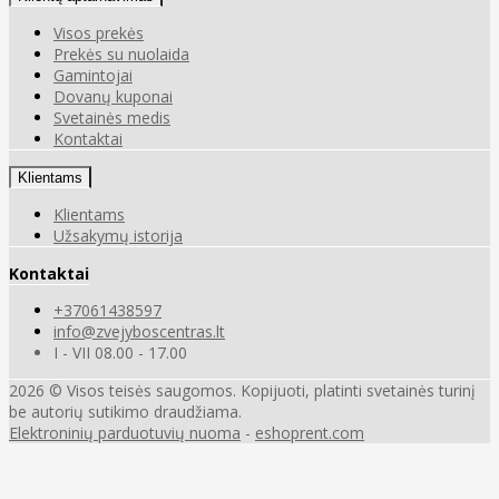
Visos prekės
Prekės su nuolaida
Gamintojai
Dovanų kuponai
Svetainės medis
Kontaktai
Klientams
Klientams
Užsakymų istorija
Kontaktai
+37061438597
info@zvejyboscentras.lt
I - VII 08.00 - 17.00
2026 © Visos teisės saugomos. Kopijuoti, platinti svetainės turinį
be autorių sutikimo draudžiama.
Elektroninių parduotuvių nuoma
-
eshoprent.com