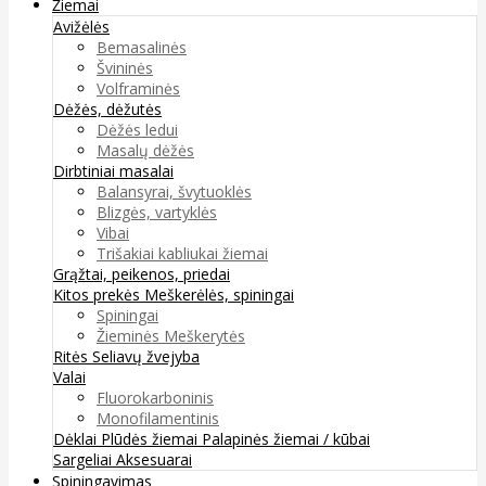
Žiemai
Avižėlės
Bemasalinės
Švininės
Volframinės
Dėžės, dėžutės
Dėžės ledui
Masalų dėžės
Dirbtiniai masalai
Balansyrai, švytuoklės
Blizgės, vartyklės
Vibai
Trišakiai kabliukai žiemai
Grąžtai, peikenos, priedai
Kitos prekės
Meškerėlės, spiningai
Spiningai
Žieminės Meškerytės
Ritės
Seliavų žvejyba
Valai
Fluorokarboninis
Monofilamentinis
Dėklai
Plūdės žiemai
Palapinės žiemai / kūbai
Sargeliai
Aksesuarai
Spiningavimas