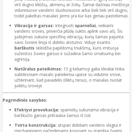
virš dugno kliūčių, akmenų ar žolių. Šamai dažniau medžioja
viduriniuose vandens sluoksniuose arba šiek tiek virš dugno,
todėl pakeltas masalas jiems yra kur kas geriau pastebimas.
Vibracija ir garsas:
Integruoti
sparneliai
, veikiami
vandens srovės, priverčia plūdę suktis aplink savo ašį. Šis
judėjimas sukuria specifinę vibraciją, kurią šamas pajunta
savo šonine linija iš didelio atstumo. Viduje esantis
barškutis
skleidžia papildomą triukšmą, kuris imituoja
sužeistos žuvies garsus ir sužadina šamo smalsumą bei
agresiją.
Natūralus pateikimas:
15 g keliamoji galia idealiai tinka
subtilesniam masalo pateikimui upėse su vidutine srove,
užtikrinant, kad pavadėlis išliktų tiesus, o masalas nuolat
judėtų srovėje.
Pagrindinės savybės:
Efektyvi provokacija:
sparnelių sukuriama vibracija ir
barškučio garsas pritraukia šamus iš toli.
Tvirta konstrukcija:
atspari dideliam vandens slėgiui ir
mechaniniams pažeidimams kovojant su stambia žuvimi.