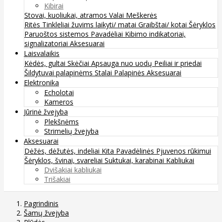
Kibirai
Stovai, kuoliukai, atramos
Valai
Meškerės
Ritės
Tinkleliai žuvims laikyti/ matai
Graibštai/ kotai
Šėryklos
Paruoštos sistemos
Pavadėliai
Kibimo indikatoriai,
signalizatoriai
Aksesuarai
Laisvalaikis
Kėdės, gultai
Skėčiai
Apsauga nuo uodų
Peiliai ir priedai
Šildytuvai palapinėms
Stalai
Palapinės
Aksesuarai
Elektronika
Echolotai
Kameros
Jūrinė žvejyba
Plekšnėms
Strimelių žvejyba
Aksesuarai
Dėžės, dėžutės, indeliai
Kita
Pavadėlinės
Pjuvenos rūkimui
Šėryklos, švinai, svareliai
Suktukai, karabinai
Kabliukai
Dvišakiai kabliukai
Trišakiai
Pagrindinis
Šamų žvejyba