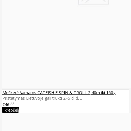
Meškerė šamams CATFISH E SPIN & TROLL 2,40m iki 160g
Pristatymas Lietuvoje gali trukti 2–5 d. d. ..
00
€46
Į krepšelį