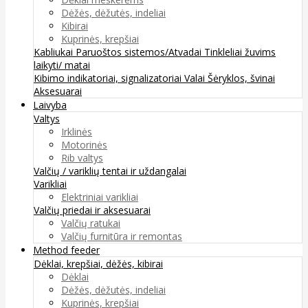
Dėžės, dėžutės, indeliai
Kibirai
Kuprinės, krepšiai
Kabliukai
Paruoštos sistemos/Atvadai
Tinkleliai žuvims
laikyti/ matai
Kibimo indikatoriai, signalizatoriai
Valai
Šėryklos, švinai
Aksesuarai
Laivyba
Valtys
Irklinės
Motorinės
Rib valtys
Valčių / variklių tentai ir uždangalai
Varikliai
Elektriniai varikliai
Valčių priedai ir aksesuarai
Valčių ratukai
Valčių furnitūra ir remontas
Method feeder
Dėklai, krepšiai, dėžės, kibirai
Dėklai
Dėžės, dėžutės, indeliai
Kuprinės, krepšiai