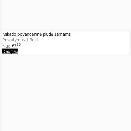
Mikado povandeninė plūdė šamams
Pristatymas 1-3d.d. ..
20
Nuo
€3
Daugiau