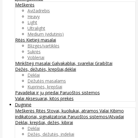
Meškerės
Avižadrebis
Heavy
Light
Ultralight
Medium (vidutinis)
Ritės
Kietieji masalai
Blizgės/vartiklės
Sukrės
Vobleriai
Minkštieji masalai
Galvakabliai, svareliai
Graibštai
Dėžės, dėžutės, krepšiai,dėklai
Dėklai
Dėžutės masalams
Kuprinės, krepšiai
Pavadėliai ir jų priedai
Paruoštos sistemos
Valai
Aksesuarai, kitos prekės
Dugninė
Meškerės
Ritės
Stovai, kuoliukai, atramos
Valai
Kibimo
indikatoriai, signalizatoriai
Paruoštos sistemos/Atvadai
Dėklai, krepšiai, dėžės, kibirai
Dėklai
Dėžės, dėžutės, indeliai