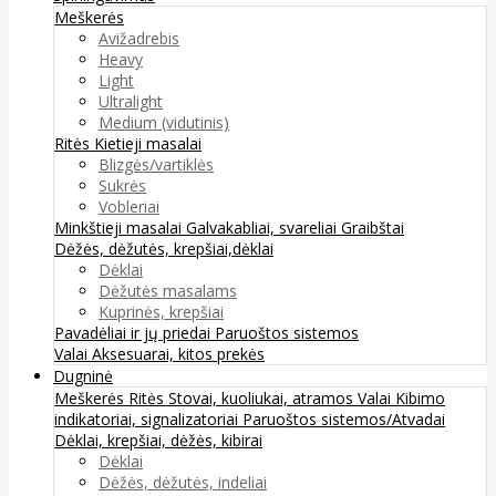
Meškerės
Avižadrebis
Heavy
Light
Ultralight
Medium (vidutinis)
Ritės
Kietieji masalai
Blizgės/vartiklės
Sukrės
Vobleriai
Minkštieji masalai
Galvakabliai, svareliai
Graibštai
Dėžės, dėžutės, krepšiai,dėklai
Dėklai
Dėžutės masalams
Kuprinės, krepšiai
Pavadėliai ir jų priedai
Paruoštos sistemos
Valai
Aksesuarai, kitos prekės
Dugninė
Meškerės
Ritės
Stovai, kuoliukai, atramos
Valai
Kibimo
indikatoriai, signalizatoriai
Paruoštos sistemos/Atvadai
Dėklai, krepšiai, dėžės, kibirai
Dėklai
Dėžės, dėžutės, indeliai