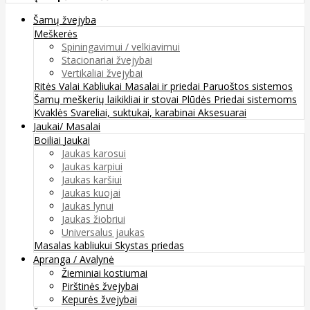
Šamų žvejyba
Meškerės
Spiningavimui / velkiavimui
Stacionariai žvejybai
Vertikaliai žvejybai
Ritės
Valai
Kabliukai
Masalai ir priedai
Paruoštos sistemos
Šamų meškerių laikikliai ir stovai
Plūdės
Priedai sistemoms
Kvaklės
Svareliai, suktukai, karabinai
Aksesuarai
Jaukai/ Masalai
Boiliai
Jaukai
Jaukas karosui
Jaukas karpiui
Jaukas karšiui
Jaukas kuojai
Jaukas lynui
Jaukas žiobriui
Universalus jaukas
Masalas kabliukui
Skystas priedas
Apranga / Avalynė
Žieminiai kostiumai
Pirštinės žvejybai
Kepurės žvejybai