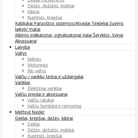
Dėžės, dėžutės, indeliai
Kibirai
Kuprinės, krepšiai
Kabliukai
Paruoštos sistemos/Atvadai
Tinkleliai žuvims
laikyti/ matai
Kibimo indikatoriai, signalizatoriai
Valai
Šėryklos, švinai
Aksesuarai
Laivyba
Valtys
Irklinės
Motorinės
Rib valtys
Valčių / variklių tentai ir uždangalai
Varikliai
Elektriniai varikliai
Valčių priedai ir aksesuarai
Valčių ratukai
Valčių furnitūra ir remontas
Method feeder
Dėklai, krepšiai, dėžės, kibirai
Dėklai
Dėžės, dėžutės, indeliai
Kuprinės, krepšiai