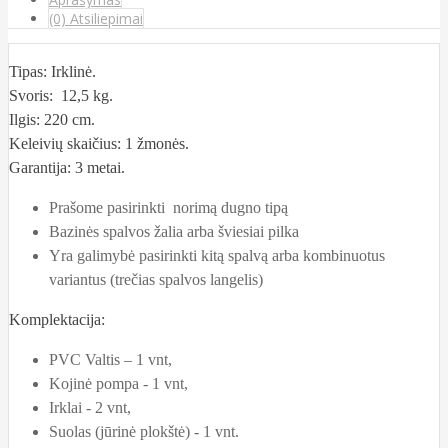
(0) Atsiliepimai
Tipas: Irklinė.
Svoris: 12,5 kg.
Ilgis: 220 cm.
Keleivių skaičius: 1 žmonės.
Garantija: 3 metai.
Prašome pasirinkti norimą dugno tipą
Bazinės spalvos žalia arba šviesiai pilka
Yra galimybė pasirinkti kitą spalvą arba kombinuotus
variantus (trečias spalvos langelis)
Komplektacija:
PVC Valtis – 1 vnt,
Kojinė pompa - 1 vnt,
Irklai - 2 vnt,
Suolas (jūrinė plokštė) - 1 vnt.