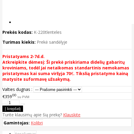
Prekės kodas:
K-220tlenteles
Turimas kiekis:
Prekė sandėlyje
Pristatyams 2-7d.d.
Atkreipkite dėmesį: Ši prekė priskiriama didelių gabaritų
kroviniams, todėl jai netaikomas standartinis nemokamas
pristatymas kai suma viršyja 70
€
. Tikslią pristatymo kainą
matysite suformavę užsakymą.
Valties dugnas :
00
€359
su PVM
Turite klausimų apie šią prekę?
Klauskite
Gamintojas:
Kolibri
Aprašymas