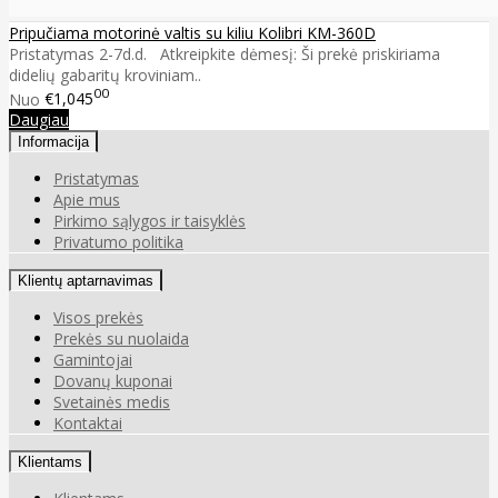
Pripučiama motorinė valtis su kiliu Kolibri KM-360D
Pristatymas 2-7d.d. Atkreipkite dėmesį: Ši prekė priskiriama
didelių gabaritų kroviniam..
00
Nuo
€1,045
Daugiau
Informacija
Pristatymas
Apie mus
Pirkimo sąlygos ir taisyklės
Privatumo politika
Klientų aptarnavimas
Visos prekės
Prekės su nuolaida
Gamintojai
Dovanų kuponai
Svetainės medis
Kontaktai
Klientams