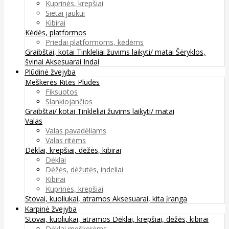
Kuprinės, krepšiai
Sietai jaukui
Kibirai
Kėdės, platformos
Priedai platformoms, kėdėms
Graibštai, kotai
Tinkleliai žuvims laikyti/ matai
Šėryklos,
švinai
Aksesuarai
Indai
Plūdinė žvejyba
Meškerės
Ritės
Plūdės
Fiksuotos
Slankiojančios
Graibštai/ kotai
Tinkleliai žuvims laikyti/ matai
Valas
Valas pavadėliams
Valas ritėms
Dėklai, krepšiai, dėžės, kibirai
Dėklai
Dėžės, dėžutės, indeliai
Kibirai
Kuprinės, krepšiai
Stovai, kuoliukai, atramos
Aksesuarai, kita įranga
Karpinė žvejyba
Stovai, kuoliukai, atramos
Dėklai, krepšiai, dėžės, kibirai
Dėklai meškerėms