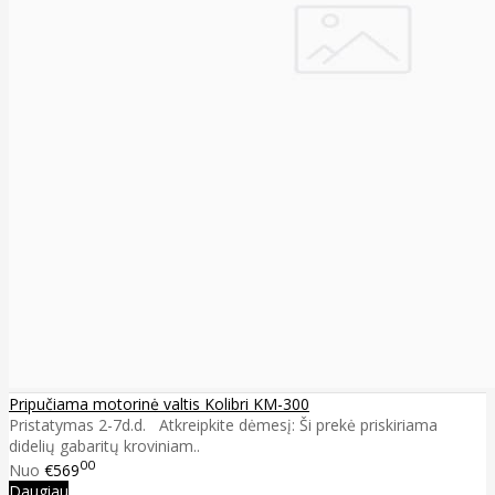
Pripučiama motorinė valtis Kolibri KM-300
Pristatymas 2-7d.d. Atkreipkite dėmesį: Ši prekė priskiriama
didelių gabaritų kroviniam..
00
Nuo
€569
Daugiau