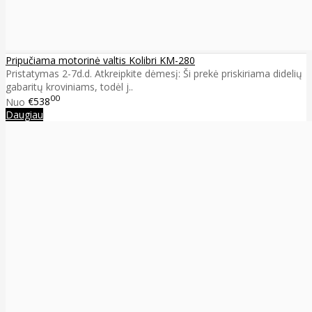
Pripučiama motorinė valtis Kolibri KM-280
Pristatymas 2-7d.d. Atkreipkite dėmesį: Ši prekė priskiriama didelių
gabaritų kroviniams, todėl j..
00
Nuo
€538
Daugiau