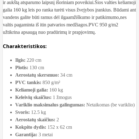
ir aukštą atsparumo laipsnį išoriniam poveikiui.Šios valties keliamoji
galia 160 kg leis po ranka turėti visus žvejybos įrankius. Būdami ant
vandens galite būti ramus dėl ilgaamžiškumo ir patikimumo,nes
valtis pagaminta iš itin patvarios medžiagos.PVC 950 g/m2
užtikrina apsaugą nuo pradūrimų ir prapjovimų.
Charakteristikos:
Ilgis:
220 cm
Plotis:
130 cm
Aerostatų skersmuo:
34 cm
PVC tankis:
850 g/m²
Keliamoji galia:
160 kg
Keleivių skaičius:
1 žmogus
Variklio maksimalus galingumas:
Netaikomas (be variklio)
Svoris:
12.5 kg
Aerostatų skaičius:
2
Kokpito dydis:
152 x 62 cm
Garantija:
3 metai