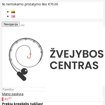
Iki nemokamo pristatymo liko €70.00
Navigacija
Mano paskyra
00
€0
0
Prekių krepšelis tuščias!