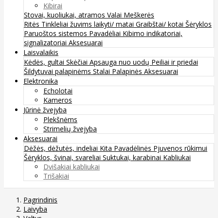
Kibirai
Stovai, kuoliukai, atramos
Valai
Meškerės
Ritės
Tinkleliai žuvims laikyti/ matai
Graibštai/ kotai
Šėryklos
Paruoštos sistemos
Pavadėliai
Kibimo indikatoriai,
signalizatoriai
Aksesuarai
Laisvalaikis
Kėdės, gultai
Skėčiai
Apsauga nuo uodų
Peiliai ir priedai
Šildytuvai palapinėms
Stalai
Palapinės
Aksesuarai
Elektronika
Echolotai
Kameros
Jūrinė žvejyba
Plekšnėms
Strimelių žvejyba
Aksesuarai
Dėžės, dėžutės, indeliai
Kita
Pavadėlinės
Pjuvenos rūkimui
Šėryklos, švinai, svareliai
Suktukai, karabinai
Kabliukai
Dvišakiai kabliukai
Trišakiai
Pagrindinis
Laivyba