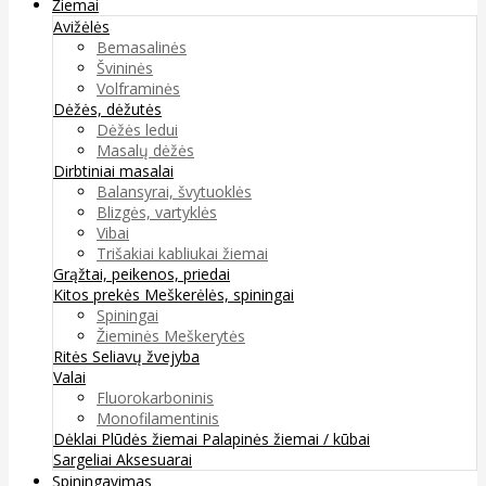
Žiemai
Avižėlės
Bemasalinės
Švininės
Volframinės
Dėžės, dėžutės
Dėžės ledui
Masalų dėžės
Dirbtiniai masalai
Balansyrai, švytuoklės
Blizgės, vartyklės
Vibai
Trišakiai kabliukai žiemai
Grąžtai, peikenos, priedai
Kitos prekės
Meškerėlės, spiningai
Spiningai
Žieminės Meškerytės
Ritės
Seliavų žvejyba
Valai
Fluorokarboninis
Monofilamentinis
Dėklai
Plūdės žiemai
Palapinės žiemai / kūbai
Sargeliai
Aksesuarai
Spiningavimas