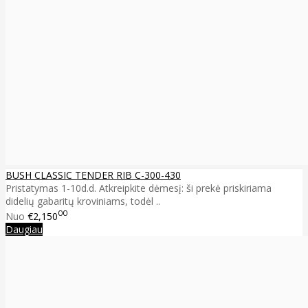
BUSH CLASSIC TENDER RIB C-300-430
Pristatymas 1-10d.d. Atkreipkite dėmesį: ši prekė priskiriama
didelių gabaritų kroviniams, todėl ..
00
Nuo
€2,150
Daugiau