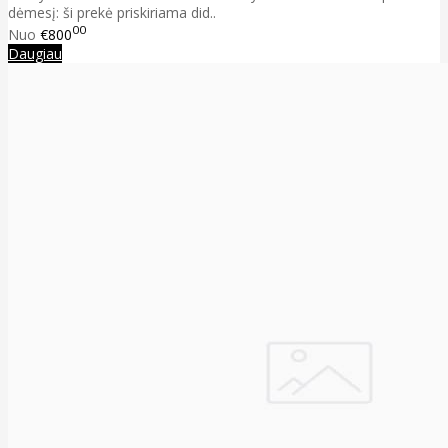
dėmesį: ši prekė priskiriama did..
00
Nuo
€800
Daugiau