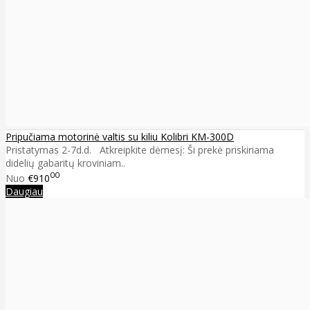
Pripučiama motorinė valtis su kiliu Kolibri KM-300D
Pristatymas 2-7d.d. Atkreipkite dėmesį: Ši prekė priskiriama
didelių gabaritų kroviniam..
00
Nuo
€910
Daugiau