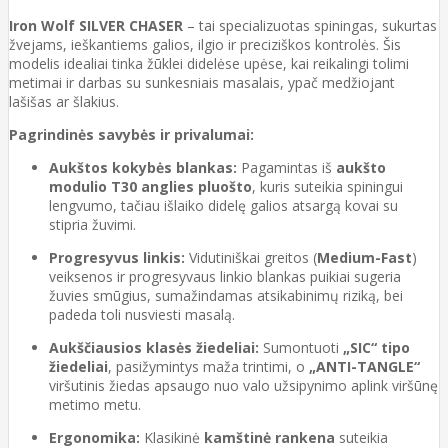
Iron Wolf SILVER CHASER
– tai specializuotas spiningas, sukurtas
žvejams, ieškantiems galios, ilgio ir preciziškos kontrolės. Šis
modelis idealiai tinka žūklei didelėse upėse, kai reikalingi tolimi
metimai ir darbas su sunkesniais masalais, ypač medžiojant
lašišas ar šlakius.
Pagrindinės savybės ir privalumai:
Aukštos kokybės blankas:
Pagamintas iš
aukšto
modulio T30 anglies pluošto
, kuris suteikia spiningui
lengvumo, tačiau išlaiko didelę galios atsargą kovai su
stipria žuvimi.
Progresyvus linkis:
Vidutiniškai greitos (
Medium-Fast
)
veiksenos ir progresyvaus linkio blankas puikiai sugeria
žuvies smūgius, sumažindamas atsikabinimų riziką, bei
padeda toli nusviesti masalą.
Aukščiausios klasės žiedeliai:
Sumontuoti
„SIC“ tipo
žiedeliai
, pasižymintys maža trintimi, o
„ANTI-TANGLE“
viršutinis žiedas apsaugo nuo valo užsipynimo aplink viršūnę
metimo metu.
Ergonomika:
Klasikinė
kamštinė rankena
suteikia