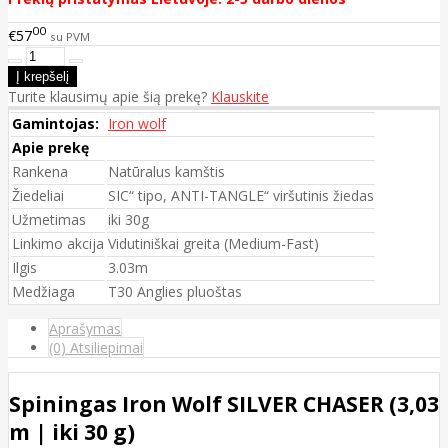
00
€57
su PVM
Turite klausimų apie šią prekę?
Klauskite
Gamintojas:
Iron wolf
Apie prekę
Rankena
Natūralus kamštis
Žiedeliai
SIC“ tipo, ANTI-TANGLE“ viršutinis žiedas
Užmetimas
iki 30g
Linkimo akcija
Vidutiniškai greita (Medium-Fast)
Ilgis
3.03m
Medžiaga
T30 Anglies pluoštas
Aprašymas
(0) Atsiliepimai
Spiningas Iron Wolf SILVER CHASER (3,03
m | iki 30 g)