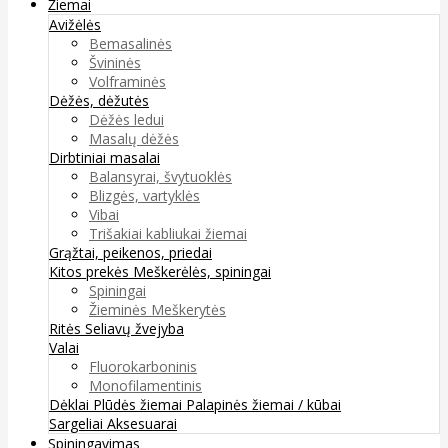
Žiemai
Avižėlės
Bemasalinės
Švininės
Volframinės
Dėžės, dėžutės
Dėžės ledui
Masalų dėžės
Dirbtiniai masalai
Balansyrai, švytuoklės
Blizgės, vartyklės
Vibai
Trišakiai kabliukai žiemai
Grąžtai, peikenos, priedai
Kitos prekės
Meškerėlės, spiningai
Spiningai
Žieminės Meškerytės
Ritės
Seliavų žvejyba
Valai
Fluorokarboninis
Monofilamentinis
Dėklai
Plūdės žiemai
Palapinės žiemai / kūbai
Sargeliai
Aksesuarai
Spiningavimas