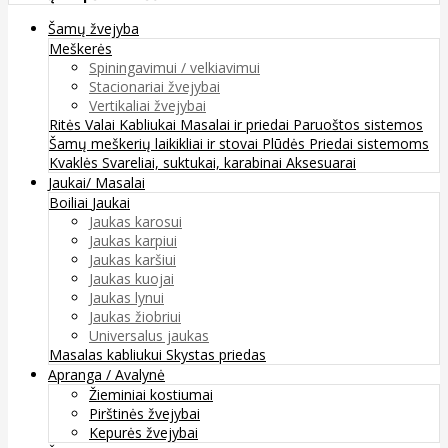
Šamų žvejyba
Meškerės
Spiningavimui / velkiavimui
Stacionariai žvejybai
Vertikaliai žvejybai
Ritės
Valai
Kabliukai
Masalai ir priedai
Paruoštos sistemos
Šamų meškerių laikikliai ir stovai
Plūdės
Priedai sistemoms
Kvaklės
Svareliai, suktukai, karabinai
Aksesuarai
Jaukai/ Masalai
Boiliai
Jaukai
Jaukas karosui
Jaukas karpiui
Jaukas karšiui
Jaukas kuojai
Jaukas lynui
Jaukas žiobriui
Universalus jaukas
Masalas kabliukui
Skystas priedas
Apranga / Avalynė
Žieminiai kostiumai
Pirštinės žvejybai
Kepurės žvejybai