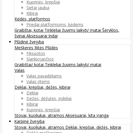
Kuprinės, krepšiai
Sietai jaukui
Kibirai
Kėdės, platformos
Priedai platformoms, kėdėms
Graibštai, kotai
Tinkleliai žuvims laikyti/ matai
Šėryklos,
švinai
Aksesuarai
Indai
Plūdinė žvejyba
Meškerės
Ritės
Plūdės
Fiksuotos
Slankiojančios
Graibštai/ kotai
Tinkleliai žuvims laikyti/ matai
Valas
Valas pavadėliams
Valas ritėms
Dėklai, krepšiai, dėžės, kibirai
Dėklai
Dėžės, dėžutės, indeliai
Kibirai
Kuprinės, krepšiai
Stovai, kuoliukai, atramos
Aksesuarai, kita įranga
Karpinė žvejyba
Stovai, kuoliukai, atramos
Dėklai, krepšiai, dėžės, kibirai
Dėklai meškerėms