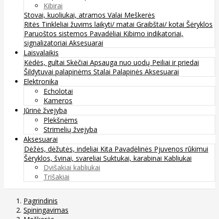
Kibirai
Stovai, kuoliukai, atramos
Valai
Meškerės
Ritės
Tinkleliai žuvims laikyti/ matai
Graibštai/ kotai
Šėryklos
Paruoštos sistemos
Pavadėliai
Kibimo indikatoriai,
signalizatoriai
Aksesuarai
Laisvalaikis
Kėdės, gultai
Skėčiai
Apsauga nuo uodų
Peiliai ir priedai
Šildytuvai palapinėms
Stalai
Palapinės
Aksesuarai
Elektronika
Echolotai
Kameros
Jūrinė žvejyba
Plekšnėms
Strimelių žvejyba
Aksesuarai
Dėžės, dėžutės, indeliai
Kita
Pavadėlinės
Pjuvenos rūkimui
Šėryklos, švinai, svareliai
Suktukai, karabinai
Kabliukai
Dvišakiai kabliukai
Trišakiai
Pagrindinis
Spiningavimas