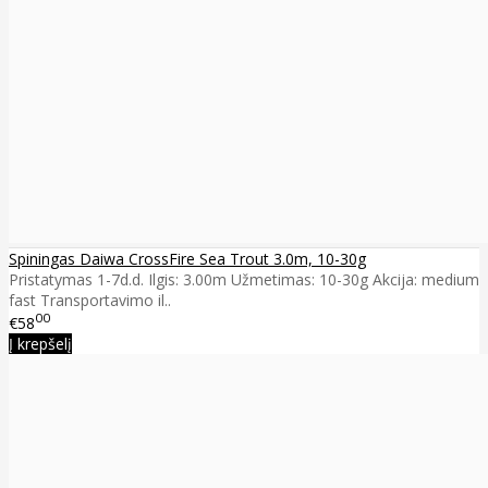
Spiningas Daiwa CrossFire Sea Trout 3.0m, 10-30g
Pristatymas 1-7d.d. Ilgis: 3.00m Užmetimas: 10-30g Akcija: medium
fast Transportavimo il..
00
€58
Į krepšelį