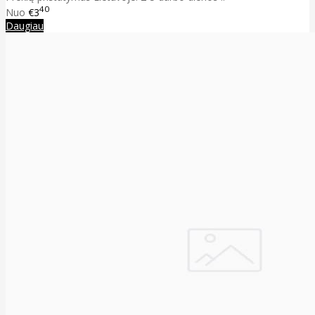
40
Nuo
€3
Daugiau