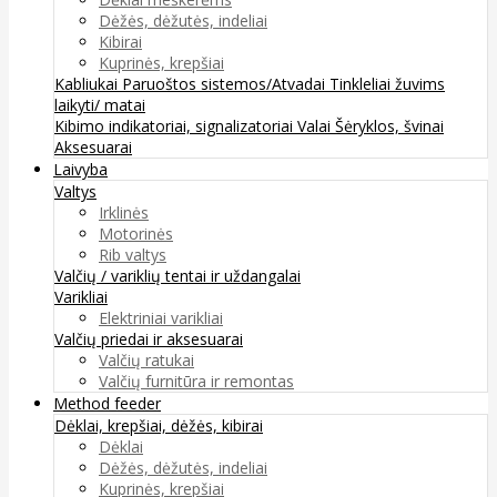
Dėžės, dėžutės, indeliai
Kibirai
Kuprinės, krepšiai
Kabliukai
Paruoštos sistemos/Atvadai
Tinkleliai žuvims
laikyti/ matai
Kibimo indikatoriai, signalizatoriai
Valai
Šėryklos, švinai
Aksesuarai
Laivyba
Valtys
Irklinės
Motorinės
Rib valtys
Valčių / variklių tentai ir uždangalai
Varikliai
Elektriniai varikliai
Valčių priedai ir aksesuarai
Valčių ratukai
Valčių furnitūra ir remontas
Method feeder
Dėklai, krepšiai, dėžės, kibirai
Dėklai
Dėžės, dėžutės, indeliai
Kuprinės, krepšiai