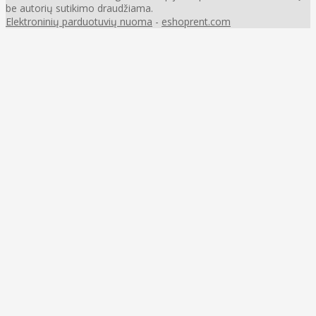
be autorių sutikimo draudžiama.
Elektroninių parduotuvių nuoma
-
eshoprent.com