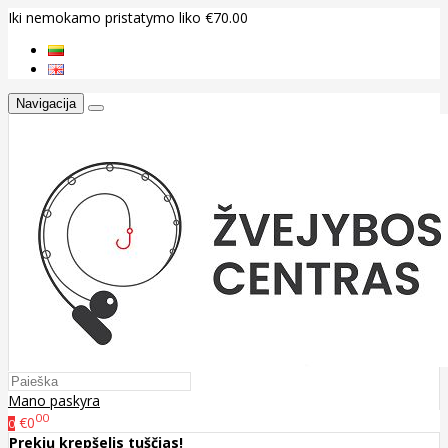
Iki nemokamo pristatymo liko €70.00
Navigacija
Mano paskyra
00
€0
0
Prekių krepšelis tuščias!