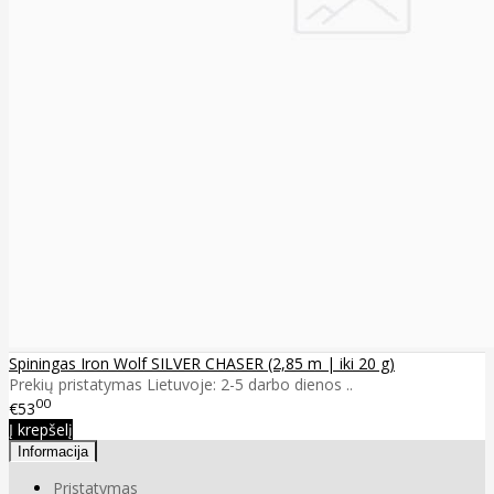
Spiningas Iron Wolf SILVER CHASER (2,85 m | iki 20 g)
Prekių pristatymas Lietuvoje: 2-5 darbo dienos ..
00
€53
Į krepšelį
Informacija
Pristatymas