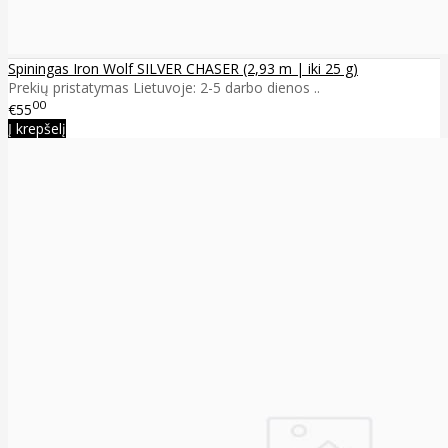
Spiningas Iron Wolf SILVER CHASER (2,93 m | iki 25 g)
Prekių pristatymas Lietuvoje: 2-5 darbo dienos ..
00
€55
Į krepšelį