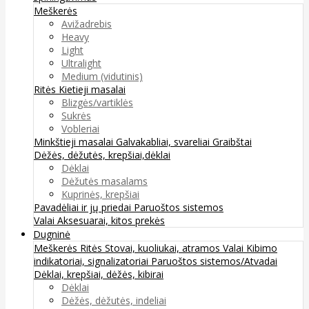
Meškerės
Avižadrebis
Heavy
Light
Ultralight
Medium (vidutinis)
Ritės
Kietieji masalai
Blizgės/vartiklės
Sukrės
Vobleriai
Minkštieji masalai
Galvakabliai, svareliai
Graibštai
Dėžės, dėžutės, krepšiai,dėklai
Dėklai
Dėžutės masalams
Kuprinės, krepšiai
Pavadėliai ir jų priedai
Paruoštos sistemos
Valai
Aksesuarai, kitos prekės
Dugninė
Meškerės
Ritės
Stovai, kuoliukai, atramos
Valai
Kibimo
indikatoriai, signalizatoriai
Paruoštos sistemos/Atvadai
Dėklai, krepšiai, dėžės, kibirai
Dėklai
Dėžės, dėžutės, indeliai