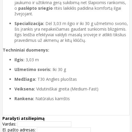
jaukumo ir užtikrina gerą sukibimą net šlapiomis rankomis,
o
paslėpto sriegio
ritės laikiklis padidina komfortą ilgai
žvejojant.
Specializacija:
Dėl 3,03 m ilgio ir iki 30 g užmetimo svorio,
šis įrankis yra nepakeičiamas gaudant sunkiomis blizgėmis.
Ilgis leidžia efektyviai valdyti masalą srovėje ir atlikti tikslius
pravedimus už akmenų ar kitų kliūčių.
Techniniai duomenys:
Ilgis:
3,03 m
Užmetimo svoris:
Iki 30 g
Medžiaga:
T30 Anglies pluoštas
Veiksena:
Vidutiniškai greita (Medium-Fast)
Rankena:
Natūralus kamštis
Parašyti atsiliepimą
Vardas:
El. pašto adresas: