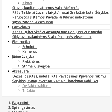
Kibirai
Stovai, kuoliukai, atramos
Valai
Meškerės
Ritės
Tinkleliai žuvims laikyti/ matai
Graibštai/ kotai
Šėryklos
Paruoštos sistemos
Pavadėliai
Kibimo indikatoriai,
signalizatoriai
Aksesuarai
Laisvalaikis
Kėdės, gultai
Skėčiai
Apsauga nuo uodų
Peiliai ir priedai
Šildytuvai palapinėms
Stalai
Palapinės
Aksesuarai
Elektronika
Echolotai
Kameros
Jūrinė žvejyba
Plekšnėms
Strimelių žvejyba
Aksesuarai
Dėžės, dėžutės, indeliai
Kita
Pavadėlinės
Pjuvenos rūkimui
Šėryklos, švinai, svareliai
Suktukai, karabinai
Kabliukai
Dvišakiai kabliukai
Trišakiai
Pagrindinis
Spiningavimas