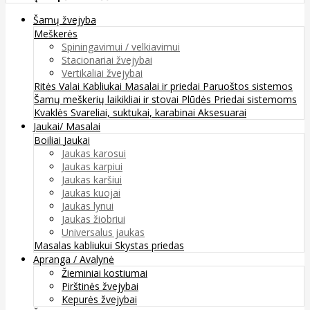
Šamų žvejyba
Meškerės
Spiningavimui / velkiavimui
Stacionariai žvejybai
Vertikaliai žvejybai
Ritės
Valai
Kabliukai
Masalai ir priedai
Paruoštos sistemos
Šamų meškerių laikikliai ir stovai
Plūdės
Priedai sistemoms
Kvaklės
Svareliai, suktukai, karabinai
Aksesuarai
Jaukai/ Masalai
Boiliai
Jaukai
Jaukas karosui
Jaukas karpiui
Jaukas karšiui
Jaukas kuojai
Jaukas lynui
Jaukas žiobriui
Universalus jaukas
Masalas kabliukui
Skystas priedas
Apranga / Avalynė
Žieminiai kostiumai
Pirštinės žvejybai
Kepurės žvejybai