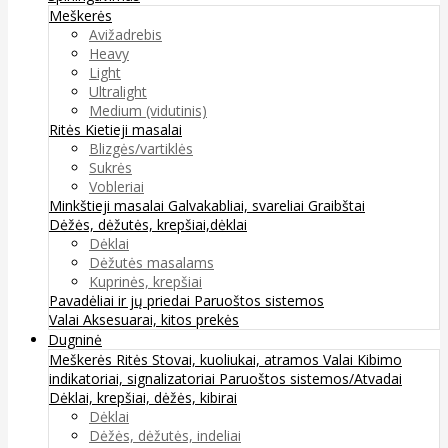
Meškerės
Avižadrebis
Heavy
Light
Ultralight
Medium (vidutinis)
Ritės
Kietieji masalai
Blizgės/vartiklės
Sukrės
Vobleriai
Minkštieji masalai
Galvakabliai, svareliai
Graibštai
Dėžės, dėžutės, krepšiai,dėklai
Dėklai
Dėžutės masalams
Kuprinės, krepšiai
Pavadėliai ir jų priedai
Paruoštos sistemos
Valai
Aksesuarai, kitos prekės
Dugninė
Meškerės
Ritės
Stovai, kuoliukai, atramos
Valai
Kibimo
indikatoriai, signalizatoriai
Paruoštos sistemos/Atvadai
Dėklai, krepšiai, dėžės, kibirai
Dėklai
Dėžės, dėžutės, indeliai