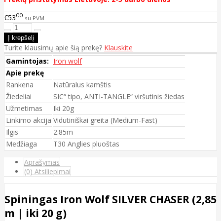
00
€53
su PVM
Turite klausimų apie šią prekę?
Klauskite
Gamintojas:
Iron wolf
Apie prekę
Rankena
Natūralus kamštis
Žiedeliai
SIC“ tipo, ANTI-TANGLE“ viršutinis žiedas
Užmetimas
Iki 20g
Linkimo akcija
Vidutiniškai greita (Medium-Fast)
Ilgis
2.85m
Medžiaga
T30 Anglies pluoštas
Aprašymas
(0) Atsiliepimai
Spiningas Iron Wolf SILVER CHASER (2,85
m | iki 20 g)