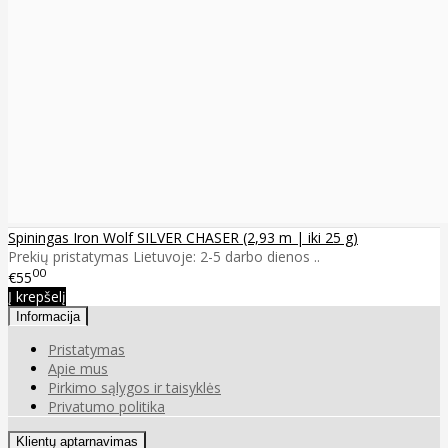
Spiningas Iron Wolf SILVER CHASER (2,93 m | iki 25 g)
Prekių pristatymas Lietuvoje: 2-5 darbo dienos ..
00
€55
Į krepšelį
Informacija
Pristatymas
Apie mus
Pirkimo sąlygos ir taisyklės
Privatumo politika
Klientų aptarnavimas