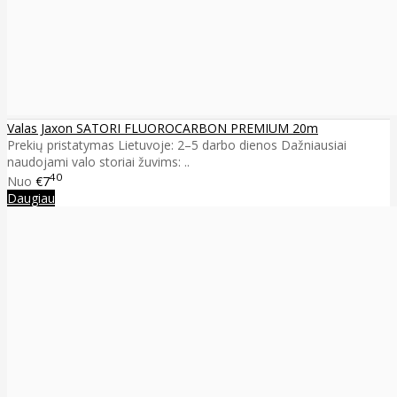
Valas Jaxon SATORI FLUOROCARBON PREMIUM 20m
Prekių pristatymas Lietuvoje: 2–5 darbo dienos Dažniausiai
naudojami valo storiai žuvims: ..
40
Nuo
€7
Daugiau