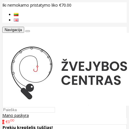
Iki nemokamo pristatymo liko €70.00
Navigacija
Mano paskyra
00
€0
0
Prekių krepšelis tuščias!