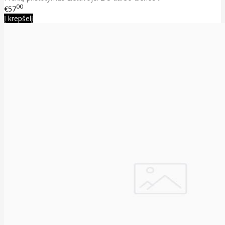
00
€57
Į krepšelį