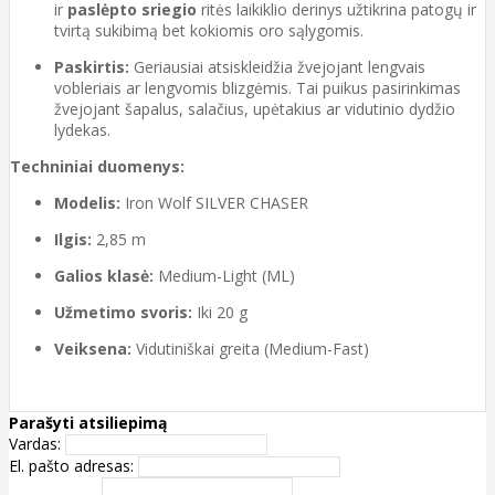
ir
paslėpto sriegio
ritės laikiklio derinys užtikrina patogų ir
tvirtą sukibimą bet kokiomis oro sąlygomis.
Paskirtis:
Geriausiai atsiskleidžia žvejojant lengvais
vobleriais ar lengvomis blizgėmis. Tai puikus pasirinkimas
žvejojant šapalus, salačius, upėtakius ar vidutinio dydžio
lydekas.
Techniniai duomenys:
Modelis:
Iron Wolf SILVER CHASER
Ilgis:
2,85 m
Galios klasė:
Medium-Light (ML)
Užmetimo svoris:
Iki 20 g
Veiksena:
Vidutiniškai greita (Medium-Fast)
Parašyti atsiliepimą
Vardas:
El. pašto adresas: