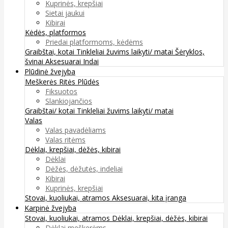
Kuprinės, krepšiai
Sietai jaukui
Kibirai
Kėdės, platformos
Priedai platformoms, kėdėms
Graibštai, kotai
Tinkleliai žuvims laikyti/ matai
Šėryklos,
švinai
Aksesuarai
Indai
Plūdinė žvejyba
Meškerės
Ritės
Plūdės
Fiksuotos
Slankiojančios
Graibštai/ kotai
Tinkleliai žuvims laikyti/ matai
Valas
Valas pavadėliams
Valas ritėms
Dėklai, krepšiai, dėžės, kibirai
Dėklai
Dėžės, dėžutės, indeliai
Kibirai
Kuprinės, krepšiai
Stovai, kuoliukai, atramos
Aksesuarai, kita įranga
Karpinė žvejyba
Stovai, kuoliukai, atramos
Dėklai, krepšiai, dėžės, kibirai
Dėklai meškerėms