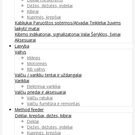
Dėžės, dėžutės, indeliai
Kibirai
Kuprinės, krepšiai
Kabliukai
Paruoštos sistemos/Atvadai
Tinkleliai žuvims
laikyti/ matai
Kibimo indikatoriai, signalizatoriai
Valai
Šėryklos, švinai
Aksesuarai
Laivyba
Valtys
Irklinės
Motorinės
Rib valtys
Valčių / variklių tentai ir uždangalai
Varikliai
Elektriniai varikliai
Valčių priedai ir aksesuarai
Valčių ratukai
Valčių furnitūra ir remontas
Method feeder
Dėklai, krepšiai, dėžės, kibirai
Dėklai
Dėžės, dėžutės, indeliai
Kuprinės, krepšiai