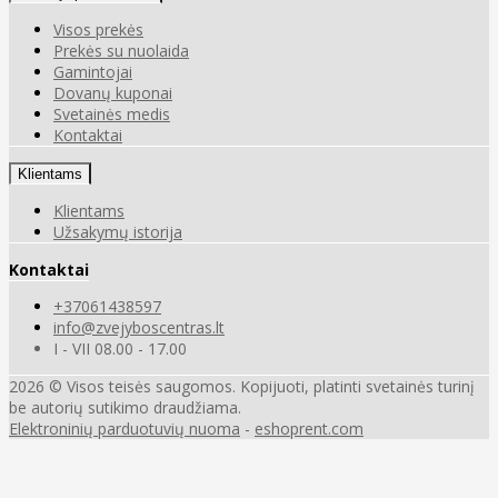
Visos prekės
Prekės su nuolaida
Gamintojai
Dovanų kuponai
Svetainės medis
Kontaktai
Klientams
Klientams
Užsakymų istorija
Kontaktai
+37061438597
info@zvejyboscentras.lt
I - VII 08.00 - 17.00
2026 © Visos teisės saugomos. Kopijuoti, platinti svetainės turinį
be autorių sutikimo draudžiama.
Elektroninių parduotuvių nuoma
-
eshoprent.com