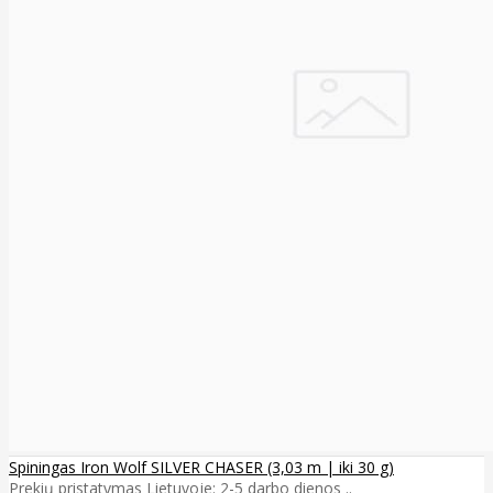
Spiningas Iron Wolf SILVER CHASER (3,03 m | iki 30 g)
Prekių pristatymas Lietuvoje: 2-5 darbo dienos ..