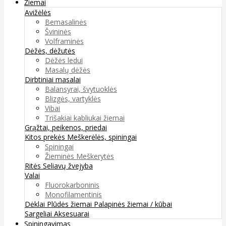
Žiemai
Avižėlės
Bemasalinės
Švininės
Volframinės
Dėžės, dėžutės
Dėžės ledui
Masalų dėžės
Dirbtiniai masalai
Balansyrai, švytuoklės
Blizgės, vartyklės
Vibai
Trišakiai kabliukai žiemai
Grąžtai, peikenos, priedai
Kitos prekės
Meškerėlės, spiningai
Spiningai
Žieminės Meškerytės
Ritės
Seliavų žvejyba
Valai
Fluorokarboninis
Monofilamentinis
Dėklai
Plūdės žiemai
Palapinės žiemai / kūbai
Sargeliai
Aksesuarai
Spiningavimas