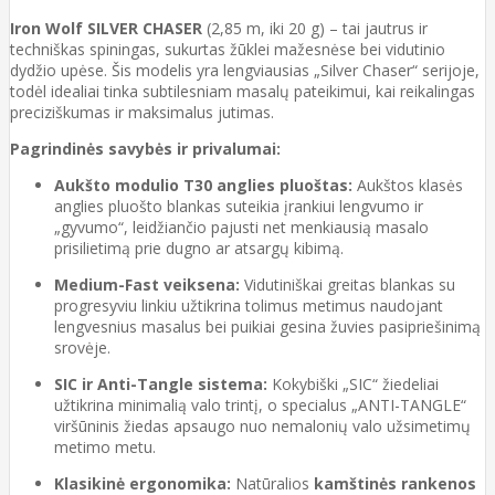
Iron Wolf SILVER CHASER
(2,85 m, iki 20 g) – tai jautrus ir
techniškas spiningas, sukurtas žūklei mažesnėse bei vidutinio
dydžio upėse. Šis modelis yra lengviausias „Silver Chaser“ serijoje,
todėl idealiai tinka subtilesniam masalų pateikimui, kai reikalingas
preciziškumas ir maksimalus jutimas.
Pagrindinės savybės ir privalumai:
Aukšto modulio T30 anglies pluoštas:
Aukštos klasės
anglies pluošto blankas suteikia įrankiui lengvumo ir
„gyvumo“, leidžiančio pajusti net menkiausią masalo
prisilietimą prie dugno ar atsargų kibimą.
Medium-Fast veiksena:
Vidutiniškai greitas blankas su
progresyviu linkiu užtikrina tolimus metimus naudojant
lengvesnius masalus bei puikiai gesina žuvies pasipriešinimą
srovėje.
SIC ir Anti-Tangle sistema:
Kokybiški „SIC“ žiedeliai
užtikrina minimalią valo trintį, o specialus „ANTI-TANGLE“
viršūninis žiedas apsaugo nuo nemalonių valo užsimetimų
metimo metu.
Klasikinė ergonomika:
Natūralios
kamštinės rankenos