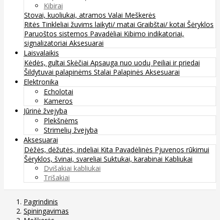
Kibirai
Stovai, kuoliukai, atramos
Valai
Meškerės
Ritės
Tinkleliai žuvims laikyti/ matai
Graibštai/ kotai
Šėryklos
Paruoštos sistemos
Pavadėliai
Kibimo indikatoriai,
signalizatoriai
Aksesuarai
Laisvalaikis
Kėdės, gultai
Skėčiai
Apsauga nuo uodų
Peiliai ir priedai
Šildytuvai palapinėms
Stalai
Palapinės
Aksesuarai
Elektronika
Echolotai
Kameros
Jūrinė žvejyba
Plekšnėms
Strimelių žvejyba
Aksesuarai
Dėžės, dėžutės, indeliai
Kita
Pavadėlinės
Pjuvenos rūkimui
Šėryklos, švinai, svareliai
Suktukai, karabinai
Kabliukai
Dvišakiai kabliukai
Trišakiai
Pagrindinis
Spiningavimas