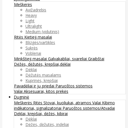
Meškerės
Avižadrebis
Heavy
Light
Ultralight
Medium (vidutinis)
Ritės
Kietieji masalai
Blizgės/vartiklės
Sukrės
Vobleriai
Minkštieji masalai
Galvakabliai, svareliai
Graibštai
Dėžės, dėžutės, krepšiai,dėklai
Dėklai
Dėžutės masalams
Kuprinės, krepšiai
Pavadėliai ir jų priedai
Paruoštos sistemos
Valai
Aksesuarai, kitos prekės
Dugninė
Meškerės
Ritės
Stovai, kuoliukai, atramos
Valai
Kibimo
indikatoriai, signalizatoriai
Paruoštos sistemos/Atvadai
Dėklai, krepšiai, dėžės, kibirai
Dėklai
Dėžės, dėžutės, indeliai