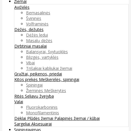
Žiemai
Avižėlės
Bemasalinės
Švininės
Volframinės
Dėžės, dėžutės
Dėžės ledui
Masalų dėžės
Dirbtiniai masalai
Balansyrai, švytuoklės
Blizgės, vartyklės
Vibai
Trišakiai kabliukai žiemai
Grąžtai, peikenos, priedai
Kitos prekės
Meškerėlės, spiningai
Spiningai
Žieminės Meškerytės
Ritės
Seliavų žvejyba
Valai
Fluorokarboninis
Monofilamentinis
Dėklai
Plūdės žiemai
Palapinės žiemai / kūbai
Sargeliai
Aksesuarai
Spiningavimas