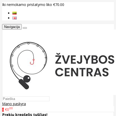
Iki nemokamo pristatymo liko €70.00
Navigacija
Mano paskyra
00
€0
0
Prekių krepšelis tuščias!