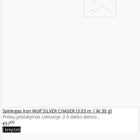
Spiningas Iron Wolf SILVER CHASER (3,03 m | iki 30 g)
Prekių pristatymas Lietuvoje: 2-5 darbo dienos ..
00
€57
Į krepšelį