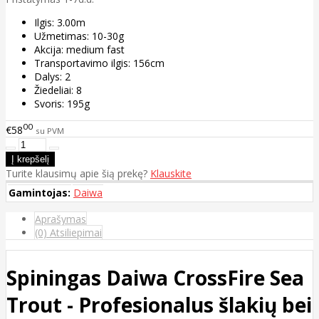
Ilgis: 3.00m
Užmetimas: 10-30g
Akcija: medium fast
Transportavimo ilgis: 156cm
Dalys: 2
Žiedeliai: 8
Svoris: 195g
00
€58
su PVM
Turite klausimų apie šią prekę?
Klauskite
Gamintojas:
Daiwa
Aprašymas
(0) Atsiliepimai
Spiningas Daiwa CrossFire Sea
Trout - Profesionalus šlakių bei