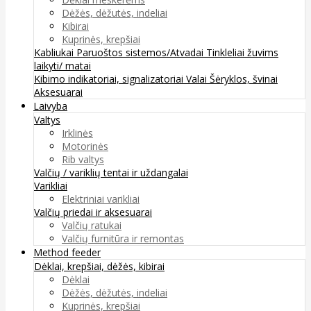
Dėžės, dėžutės, indeliai
Kibirai
Kuprinės, krepšiai
Kabliukai
Paruoštos sistemos/Atvadai
Tinkleliai žuvims
laikyti/ matai
Kibimo indikatoriai, signalizatoriai
Valai
Šėryklos, švinai
Aksesuarai
Laivyba
Valtys
Irklinės
Motorinės
Rib valtys
Valčių / variklių tentai ir uždangalai
Varikliai
Elektriniai varikliai
Valčių priedai ir aksesuarai
Valčių ratukai
Valčių furnitūra ir remontas
Method feeder
Dėklai, krepšiai, dėžės, kibirai
Dėklai
Dėžės, dėžutės, indeliai
Kuprinės, krepšiai