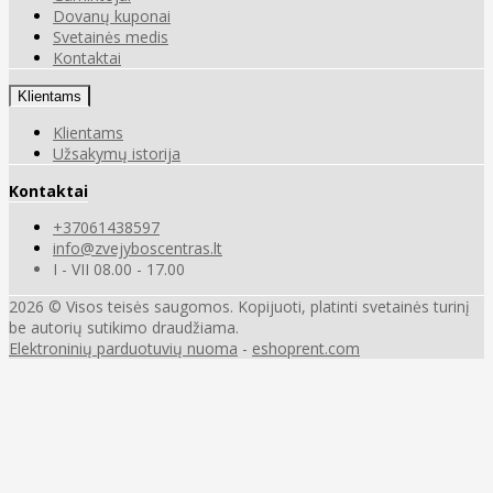
Dovanų kuponai
Svetainės medis
Kontaktai
Klientams
Klientams
Užsakymų istorija
Kontaktai
+37061438597
info@zvejyboscentras.lt
I - VII 08.00 - 17.00
2026 © Visos teisės saugomos. Kopijuoti, platinti svetainės turinį
be autorių sutikimo draudžiama.
Elektroninių parduotuvių nuoma
-
eshoprent.com