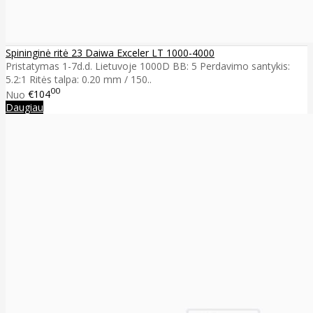
Spininginė ritė 23 Daiwa Exceler LT 1000-4000
Pristatymas 1-7d.d. Lietuvoje 1000D BB: 5 Perdavimo santykis:
5.2:1 Ritės talpa: 0.20 mm / 150..
00
Nuo
€104
Daugiau