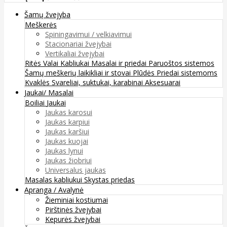
Šamų žvejyba
Meškerės
Spiningavimui / velkiavimui
Stacionariai žvejybai
Vertikaliai žvejybai
Ritės
Valai
Kabliukai
Masalai ir priedai
Paruoštos sistemos
Šamų meškerių laikikliai ir stovai
Plūdės
Priedai sistemoms
Kvaklės
Svareliai, suktukai, karabinai
Aksesuarai
Jaukai/ Masalai
Boiliai
Jaukai
Jaukas karosui
Jaukas karpiui
Jaukas karšiui
Jaukas kuojai
Jaukas lynui
Jaukas žiobriui
Universalus jaukas
Masalas kabliukui
Skystas priedas
Apranga / Avalynė
Žieminiai kostiumai
Pirštinės žvejybai
Kepurės žvejybai