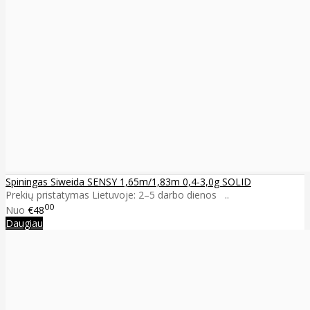
Spiningas Siweida SENSY 1,65m/1,83m 0,4-3,0g SOLID
Prekių pristatymas Lietuvoje: 2–5 darbo dienos ..
00
Nuo
€48
Daugiau