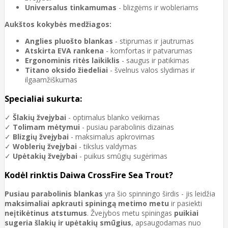
Universalus tinkamumas
- blizgėms ir wobleriams
Aukštos kokybės medžiagos:
Anglies pluošto blankas
- stiprumas ir jautrumas
Atskirta EVA rankena
- komfortas ir patvarumas
Ergonominis ritės laikiklis
- saugus ir patikimas
Titano oksido žiedeliai
- švelnus valos slydimas ir
ilgaamžiškumas
Specialiai sukurta:
✓
Šlakių žvejybai
- optimalus blanko veikimas
✓
Tolimam mėtymui
- pusiau parabolinis dizainas
✓
Blizgių žvejybai
- maksimalus apkrovimas
✓
Woblerių žvejybai
- tikslus valdymas
✓
Upėtakių žvejybai
- puikus smūgių sugėrimas
Kodėl rinktis Daiwa CrossFire Sea Trout?
Pusiau parabolinis blankas
yra šio spinningo širdis - jis leidžia
maksimaliai apkrauti spiningą metimo metu
ir pasiekti
neįtikėtinus atstumus
. Žvejybos metu spiningas
puikiai
sugeria šlakių ir upėtakių smūgius
, apsaugodamas nuo