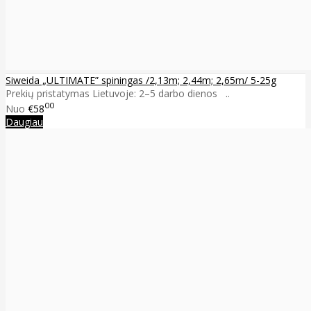
Siweida „ULTIMATE” spiningas /2,13m; 2,44m; 2,65m/ 5-25g
Prekių pristatymas Lietuvoje: 2–5 darbo dienos ..
00
Nuo
€58
Daugiau