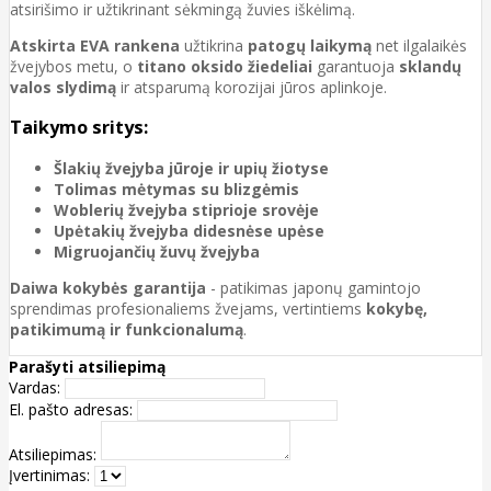
atsirišimo ir užtikrinant sėkmingą žuvies iškėlimą.
Atskirta EVA rankena
užtikrina
patogų laikymą
net ilgalaikės
žvejybos metu, o
titano oksido žiedeliai
garantuoja
sklandų
valos slydimą
ir atsparumą korozijai jūros aplinkoje.
Taikymo sritys:
Šlakių žvejyba jūroje ir upių žiotyse
Tolimas mėtymas su blizgėmis
Woblerių žvejyba stiprioje srovėje
Upėtakių žvejyba didesnėse upėse
Migruojančių žuvų žvejyba
Daiwa kokybės garantija
- patikimas japonų gamintojo
sprendimas profesionaliems žvejams, vertintiems
kokybę,
patikimumą ir funkcionalumą
.
Parašyti atsiliepimą
Vardas:
El. pašto adresas:
Atsiliepimas:
Įvertinimas: