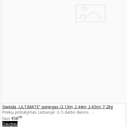
Siweida „ULTIMATE” spiningas /2,13m; 2,44m; 2,65m/ 7-28g
Prekių pristatymas Lietuvoje: 2–5 darbo dienos ..
00
Nuo
€58
Daugiau