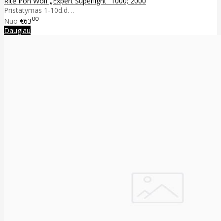
Ritė Iron Wolf „Expert Superlight” 1000; 2000
Pristatymas 1-10d.d. ..
00
Nuo
€63
Daugiau