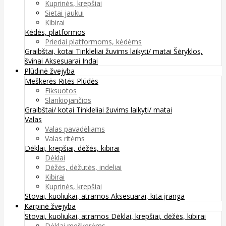
Kuprinės, krepšiai
Sietai jaukui
Kibirai
Kėdės, platformos
Priedai platformoms, kėdėms
Graibštai, kotai
Tinkleliai žuvims laikyti/ matai
Šėryklos,
švinai
Aksesuarai
Indai
Plūdinė žvejyba
Meškerės
Ritės
Plūdės
Fiksuotos
Slankiojančios
Graibštai/ kotai
Tinkleliai žuvims laikyti/ matai
Valas
Valas pavadėliams
Valas ritėms
Dėklai, krepšiai, dėžės, kibirai
Dėklai
Dėžės, dėžutės, indeliai
Kibirai
Kuprinės, krepšiai
Stovai, kuoliukai, atramos
Aksesuarai, kita įranga
Karpinė žvejyba
Stovai, kuoliukai, atramos
Dėklai, krepšiai, dėžės, kibirai
Dėklai meškerėms