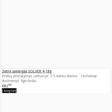
Zetrix spiningas SOLVER 4-18g
Prekių pristatymas Lietuvoje: 2-5 darbo dienos Techniniai
duomenys: Ilgis:&nbs..
00
€82
Į krepšelį