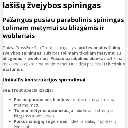
lašišų žvejybos spiningas
Pažangus pusiau parabolinis spiningas
tolimam mėtymui su blizgėmis ir
wobleriais
Daiwa CrossFire Sea Trout spiningas yra
profesionalus šlakių
žvejybos spiningas
, sukurtas
tolimam tiksliam mėtymui
su
blizgėmis ir wobleriais
.
Pusiau parabolinis blankas
užtikrina
maksimalų apkrovimą metimo metu ir leidžia pasiekti
išskirtinius
atstumus
.
Unikalūs konstrukcijos sprendimai:
Sea Trout specializacija:
Pusiau parabolinis blankas
- maksimalus apkrovimas
metimo metu
Tolimo mėtymo optimizacija
- didžiuliai atstumų su
blizgėmis ir wobleriais
Puikus smūgių sugėrimas
- idealus šlakių ir upėtakių
žvejybai