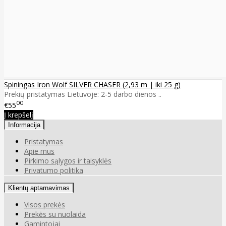
Spiningas Iron Wolf SILVER CHASER (2,93 m | iki 25 g)
Prekių pristatymas Lietuvoje: 2-5 darbo dienos ..
00
€55
Į krepšelį
Informacija
Pristatymas
Apie mus
Pirkimo sąlygos ir taisyklės
Privatumo politika
Klientų aptarnavimas
Visos prekės
Prekės su nuolaida
Gamintojai