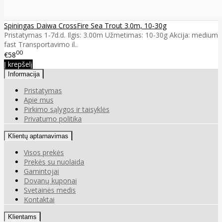
Spiningas Daiwa CrossFire Sea Trout 3.0m, 10-30g
Pristatymas 1-7d.d. Ilgis: 3.00m Užmetimas: 10-30g Akcija: medium
fast Transportavimo il..
00
€58
Į krepšelį
Informacija
Pristatymas
Apie mus
Pirkimo sąlygos ir taisyklės
Privatumo politika
Klientų aptarnavimas
Visos prekės
Prekės su nuolaida
Gamintojai
Dovanų kuponai
Svetainės medis
Kontaktai
Klientams