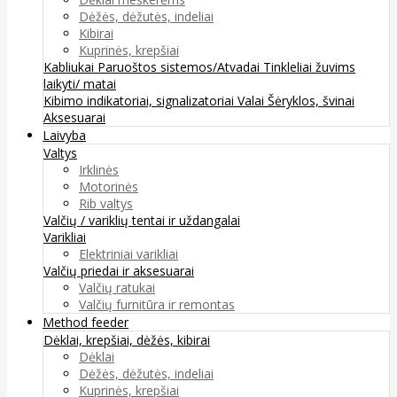
Dėžės, dėžutės, indeliai
Kibirai
Kuprinės, krepšiai
Kabliukai
Paruoštos sistemos/Atvadai
Tinkleliai žuvims
laikyti/ matai
Kibimo indikatoriai, signalizatoriai
Valai
Šėryklos, švinai
Aksesuarai
Laivyba
Valtys
Irklinės
Motorinės
Rib valtys
Valčių / variklių tentai ir uždangalai
Varikliai
Elektriniai varikliai
Valčių priedai ir aksesuarai
Valčių ratukai
Valčių furnitūra ir remontas
Method feeder
Dėklai, krepšiai, dėžės, kibirai
Dėklai
Dėžės, dėžutės, indeliai
Kuprinės, krepšiai