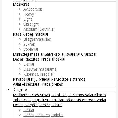
Meškerės
Avižadrebis
Heavy
Light
Ultralight
Medium (vidutinis)
Ritės
Kietieji masalai
Blizgės/vartiklės
Sukrės
Vobleriai
Minkštieji masalai
Galvakabliai, svareliai
Graibštai
Dėžės, dėžutės, krepšiai,dėklai
Dėklai
Dėžutės masalams
Kuprinės, krepšiai
Pavadėliai ir jų priedai
Paruoštos sistemos
Valai
Aksesuarai, kitos prekės
Dugninė
Meškerės
Ritės
Stovai, kuoliukai, atramos
Valai
Kibimo
indikatoriai, signalizatoriai
Paruoštos sistemos/Atvadai
Dėklai, krepšiai, dėžės, kibirai
Dėklai
Dėžės, dėžutės, indeliai