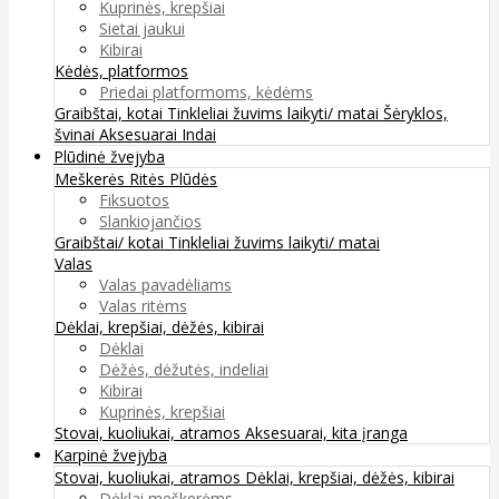
Kuprinės, krepšiai
Sietai jaukui
Kibirai
Kėdės, platformos
Priedai platformoms, kėdėms
Graibštai, kotai
Tinkleliai žuvims laikyti/ matai
Šėryklos,
švinai
Aksesuarai
Indai
Plūdinė žvejyba
Meškerės
Ritės
Plūdės
Fiksuotos
Slankiojančios
Graibštai/ kotai
Tinkleliai žuvims laikyti/ matai
Valas
Valas pavadėliams
Valas ritėms
Dėklai, krepšiai, dėžės, kibirai
Dėklai
Dėžės, dėžutės, indeliai
Kibirai
Kuprinės, krepšiai
Stovai, kuoliukai, atramos
Aksesuarai, kita įranga
Karpinė žvejyba
Stovai, kuoliukai, atramos
Dėklai, krepšiai, dėžės, kibirai
Dėklai meškerėms