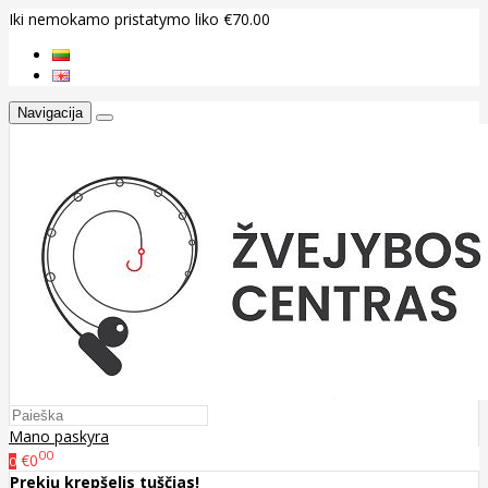
Iki nemokamo pristatymo liko €70.00
Navigacija
Mano paskyra
00
€0
0
Prekių krepšelis tuščias!