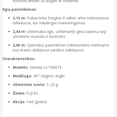
kontrolę dirbant su džigais ar vobleriais.
Ilgių pasirinkimas:
2,13 m:
Puikiai tinka žvejybai iš valties arba mažesniuose
telkiniuose, kur reikalingas manevringumas.
2,44 m:
Universalus ilgis, užtikrinantis gerą balansą tarp
užmetimo nuotolio ir kontrolės.
2,65 m:
Optimalus pasirinkimas tolimesniems metimams
nuo kranto dideliuose vandens telkiniuose.
Charakteristikos:
Modelis:
Siweida ULTIMATE
Medžiaga:
40T slėgimo anglis
Užmetimo svoris:
5–25 g
Žiedai:
FUJI KL
Akcija:
Fast (greita)