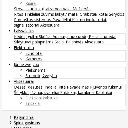
Kibirai
Stovai, kuoliukai, atramos
Valai
Meškerės
Ritės
Tinkleliai žuvims laikyti/ matai
Graibštai/ kotai
Šėryklos
Paruoštos sistemos
Pavadėliai
Kibimo indikatoriai,
signalizatoriai
Aksesuarai
Laisvalaikis
Kėdės, gultai
Skėčiai
Apsauga nuo uodų
Peiliai ir priedai
Šildytuvai palapinėms
Stalai
Palapinės
Aksesuarai
Elektronika
Echolotai
Kameros
Jūrinė žvejyba
Plekšnėms
Strimelių žvejyba
Aksesuarai
Dėžės, dėžutės, indeliai
Kita
Pavadėlinės
Pjuvenos rūkimui
Šėryklos, švinai, svareliai
Suktukai, karabinai
Kabliukai
Dvišakiai kabliukai
Trišakiai
Pagrindinis
Spiningavimas