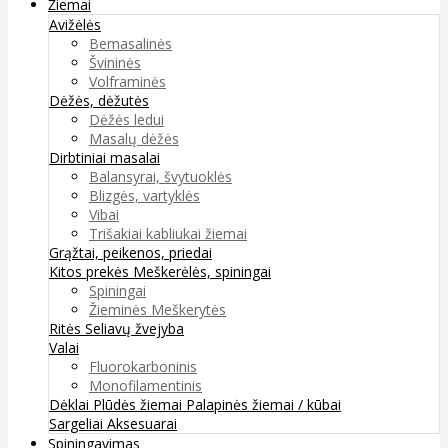
Žiemai
Avižėlės
Bemasalinės
Švininės
Volframinės
Dėžės, dėžutės
Dėžės ledui
Masalų dėžės
Dirbtiniai masalai
Balansyrai, švytuoklės
Blizgės, vartyklės
Vibai
Trišakiai kabliukai žiemai
Grąžtai, peikenos, priedai
Kitos prekės
Meškerėlės, spiningai
Spiningai
Žieminės Meškerytės
Ritės
Seliavų žvejyba
Valai
Fluorokarboninis
Monofilamentinis
Dėklai
Plūdės žiemai
Palapinės žiemai / kūbai
Sargeliai
Aksesuarai
Spiningavimas