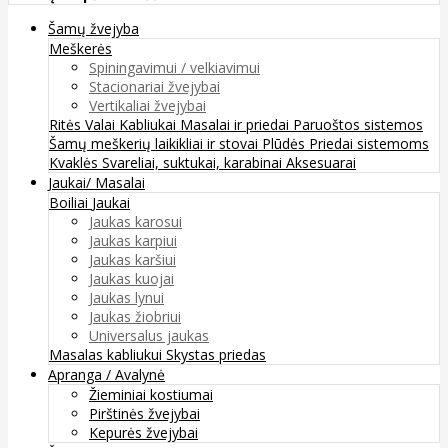
Šamų žvejyba
Meškerės
Spiningavimui / velkiavimui
Stacionariai žvejybai
Vertikaliai žvejybai
Ritės
Valai
Kabliukai
Masalai ir priedai
Paruoštos sistemos
Šamų meškerių laikikliai ir stovai
Plūdės
Priedai sistemoms
Kvaklės
Svareliai, suktukai, karabinai
Aksesuarai
Jaukai/ Masalai
Boiliai
Jaukai
Jaukas karosui
Jaukas karpiui
Jaukas karšiui
Jaukas kuojai
Jaukas lynui
Jaukas žiobriui
Universalus jaukas
Masalas kabliukui
Skystas priedas
Apranga / Avalynė
Žieminiai kostiumai
Pirštinės žvejybai
Kepurės žvejybai