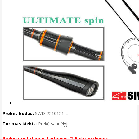
Prekės kodas:
SWD-2210121-L
Turimas kiekis:
Prekė sandėlyje
Prekių pristatymas Lietuvoje: 2–5 darbo dienos