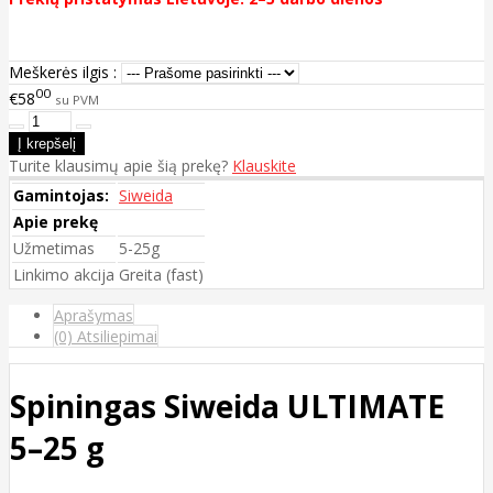
Meškerės ilgis :
00
€58
su PVM
Turite klausimų apie šią prekę?
Klauskite
Gamintojas:
Siweida
Apie prekę
Užmetimas
5-25g
Linkimo akcija
Greita (fast)
Aprašymas
(0) Atsiliepimai
Spiningas Siweida ULTIMATE
5–25 g