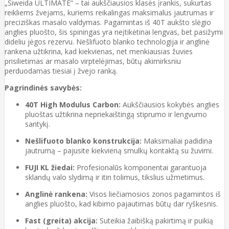
„Siweida ULTIMATE“ – tai aukščiausios klasės įrankis, sukurtas
reikliems žvejams, kuriems reikalingas maksimalus jautrumas ir
preciziškas masalo valdymas. Pagamintas iš 40T aukšto slėgio
anglies pluošto, šis spiningas yra neįtikėtinai lengvas, bet pasižymi
dideliu jėgos rezervu. Nešlifuoto blanko technologija ir anglinė
rankena užtikrina, kad kiekvienas, net menkiausias žuvies
prisilietimas ar masalo virptelėjimas, būtų akimirksniu
perduodamas tiesiai į žvejo ranką.
Pagrindinės savybės:
40T High Modulus Carbon:
Aukščiausios kokybės anglies
pluoštas užtikrina nepriekaištingą stiprumo ir lengvumo
santykį.
Nešlifuoto blanko konstrukcija:
Maksimaliai padidina
jautrumą – pajusite kiekvieną smulkų kontaktą su žuvimi.
FUJI KL žiedai:
Profesionalūs komponentai garantuoja
sklandų valo slydimą ir itin tolimus, tikslius užmetimus.
Anglinė rankena:
Visos liečiamosios zonos pagamintos iš
anglies pluošto, kad kibimo pajautimas būtų dar ryškesnis.
Fast (greita) akcija:
Suteikia žaibišką pakirtimą ir puikią