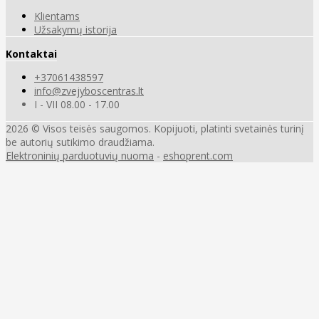
Klientams
Užsakymų istorija
Kontaktai
+37061438597
info@zvejyboscentras.lt
I - VII 08.00 - 17.00
2026 © Visos teisės saugomos. Kopijuoti, platinti svetainės turinį
be autorių sutikimo draudžiama.
Elektroninių parduotuvių nuoma
-
eshoprent.com