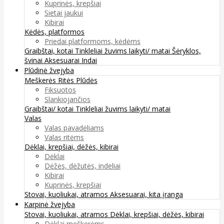
Kuprinės, krepšiai
Sietai jaukui
Kibirai
Kėdės, platformos
Priedai platformoms, kėdėms
Graibštai, kotai
Tinkleliai žuvims laikyti/ matai
Šėryklos,
švinai
Aksesuarai
Indai
Plūdinė žvejyba
Meškerės
Ritės
Plūdės
Fiksuotos
Slankiojančios
Graibštai/ kotai
Tinkleliai žuvims laikyti/ matai
Valas
Valas pavadėliams
Valas ritėms
Dėklai, krepšiai, dėžės, kibirai
Dėklai
Dėžės, dėžutės, indeliai
Kibirai
Kuprinės, krepšiai
Stovai, kuoliukai, atramos
Aksesuarai, kita įranga
Karpinė žvejyba
Stovai, kuoliukai, atramos
Dėklai, krepšiai, dėžės, kibirai
Dėklai meškerėms