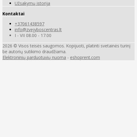
Užsakymų istorija
Kontaktai
+37061438597
info@zvejyboscentras.lt
I - VII 08.00 - 17.00
2026 © Visos teisės saugomos. Kopijuoti, platinti svetainės turinį
be autorių sutikimo draudžiama.
Elektroninių parduotuvių nuoma
-
eshoprent.com