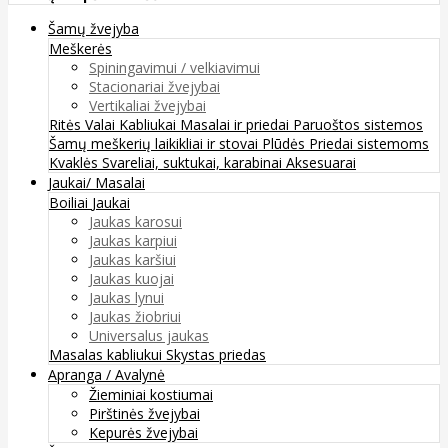
Šamų žvejyba
Meškerės
Spiningavimui / velkiavimui
Stacionariai žvejybai
Vertikaliai žvejybai
Ritės
Valai
Kabliukai
Masalai ir priedai
Paruoštos sistemos
Šamų meškerių laikikliai ir stovai
Plūdės
Priedai sistemoms
Kvaklės
Svareliai, suktukai, karabinai
Aksesuarai
Jaukai/ Masalai
Boiliai
Jaukai
Jaukas karosui
Jaukas karpiui
Jaukas karšiui
Jaukas kuojai
Jaukas lynui
Jaukas žiobriui
Universalus jaukas
Masalas kabliukui
Skystas priedas
Apranga / Avalynė
Žieminiai kostiumai
Pirštinės žvejybai
Kepurės žvejybai