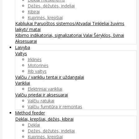
Dėžės, dėžutės, indeliai
Kibirai
Kuprinės, krepšiai
Kabliukai
Paruoštos sistemos/Atvadai
Tinkleliai žuvims
laikyti/ matai
Kibimo indikatoriai, signalizatoriai
Valai
Šėryklos, švinai
Aksesuarai
Laivyba
Valtys
Irklinės
Motorinės
Rib valtys
Valčių / variklių tentai ir uždangalai
Varikliai
Elektriniai varikliai
Valčių priedai ir aksesuarai
Valčių ratukai
Valčių furnitūra ir remontas
Method feeder
Dėklai, krepšiai, dėžės, kibirai
Dėklai
Dėžės, dėžutės, indeliai
Kuprinės, krepšiai