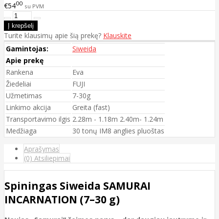
00
€54
su PVM
Turite klausimų apie šią prekę?
Klauskite
Gamintojas:
Siweida
Apie prekę
Rankena
Eva
Žiedeliai
FUJI
Užmetimas
7-30g
Linkimo akcija
Greita (fast)
Transportavimo ilgis
2.28m - 1.18m 2.40m- 1.24m
Medžiaga
30 tonų IM8 anglies pluoštas
Aprašymas
(0) Atsiliepimai
Spiningas Siweida SAMURAI
INCARNATION (7–30 g)