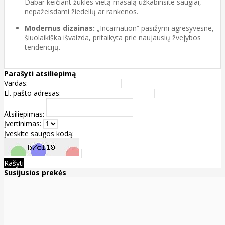
Dabar keičiant žūklės vietą masalą užkabinsite saugiai,
nepažeisdami žiedelių ar rankenos.
Modernus dizainas:
„Incarnation“ pasižymi agresyvesne,
šiuolaikiška išvaizda, pritaikyta prie naujausių žvejybos
tendencijų.
Parašyti atsiliepimą
Vardas:
El. pašto adresas:
Atsiliepimas:
Įvertinimas:
Įveskite saugos kodą:
Rašyti
Susijusios prekės