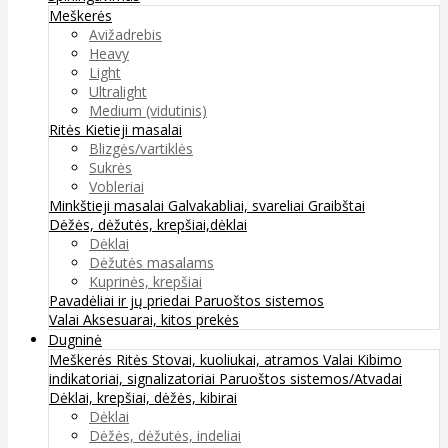
Meškerės
Avižadrebis
Heavy
Light
Ultralight
Medium (vidutinis)
Ritės
Kietieji masalai
Blizgės/vartiklės
Sukrės
Vobleriai
Minkštieji masalai
Galvakabliai, svareliai
Graibštai
Dėžės, dėžutės, krepšiai,dėklai
Dėklai
Dėžutės masalams
Kuprinės, krepšiai
Pavadėliai ir jų priedai
Paruoštos sistemos
Valai
Aksesuarai, kitos prekės
Dugninė
Meškerės
Ritės
Stovai, kuoliukai, atramos
Valai
Kibimo
indikatoriai, signalizatoriai
Paruoštos sistemos/Atvadai
Dėklai, krepšiai, dėžės, kibirai
Dėklai
Dėžės, dėžutės, indeliai