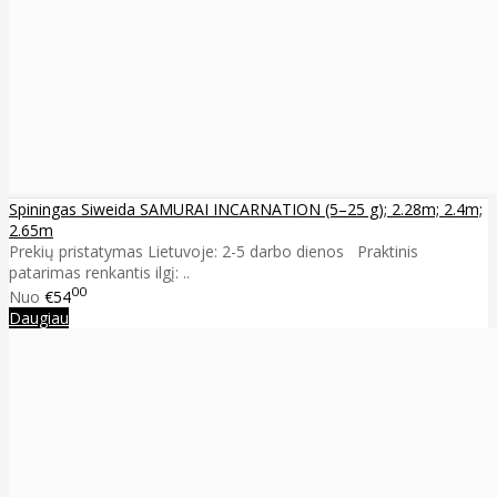
Spiningas Siweida SAMURAI INCARNATION (5–25 g); 2.28m; 2.4m;
2.65m
Prekių pristatymas Lietuvoje: 2-5 darbo dienos Praktinis
patarimas renkantis ilgį: ..
00
Nuo
€54
Daugiau