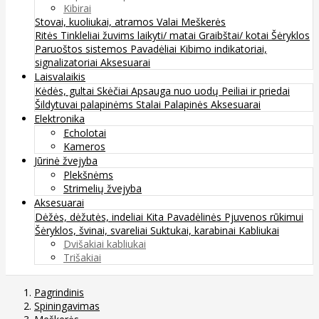
Kibirai
Stovai, kuoliukai, atramos
Valai
Meškerės
Ritės
Tinkleliai žuvims laikyti/ matai
Graibštai/ kotai
Šėryklos
Paruoštos sistemos
Pavadėliai
Kibimo indikatoriai,
signalizatoriai
Aksesuarai
Laisvalaikis
Kėdės, gultai
Skėčiai
Apsauga nuo uodų
Peiliai ir priedai
Šildytuvai palapinėms
Stalai
Palapinės
Aksesuarai
Elektronika
Echolotai
Kameros
Jūrinė žvejyba
Plekšnėms
Strimelių žvejyba
Aksesuarai
Dėžės, dėžutės, indeliai
Kita
Pavadėlinės
Pjuvenos rūkimui
Šėryklos, švinai, svareliai
Suktukai, karabinai
Kabliukai
Dvišakiai kabliukai
Trišakiai
Pagrindinis
Spiningavimas