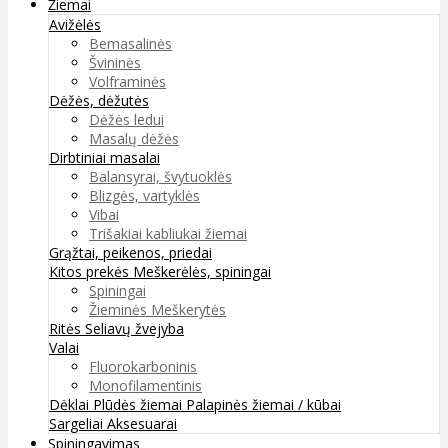
Žiemai
Avižėlės
Bemasalinės
Švininės
Volframinės
Dėžės, dėžutės
Dėžės ledui
Masalų dėžės
Dirbtiniai masalai
Balansyrai, švytuoklės
Blizgės, vartyklės
Vibai
Trišakiai kabliukai žiemai
Grąžtai, peikenos, priedai
Kitos prekės
Meškerėlės, spiningai
Spiningai
Žieminės Meškerytės
Ritės
Seliavų žvejyba
Valai
Fluorokarboninis
Monofilamentinis
Dėklai
Plūdės žiemai
Palapinės žiemai / kūbai
Sargeliai
Aksesuarai
Spiningavimas