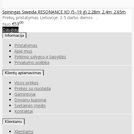
Spiningas Siweida RESONANCE XQ (5–19 g) 2.28m; 2.4m; 2.65m
Prekių pristatymas Lietuvoje: 2-5 darbo dienos ..
00
Nuo
€53
Daugiau
Informacija
Pristatymas
Apie mus
Pirkimo sąlygos ir taisyklės
Privatumo politika
Klientų aptarnavimas
Visos prekės
Prekės su nuolaida
Gamintojai
Dovanų kuponai
Svetainės medis
Kontaktai
Klientams
Klientams