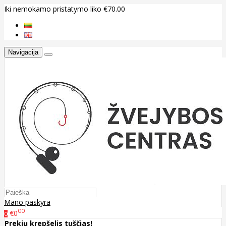
Iki nemokamo pristatymo liko €70.00
Navigacija
Mano paskyra
00
€0
0
Prekių krepšelis tuščias!