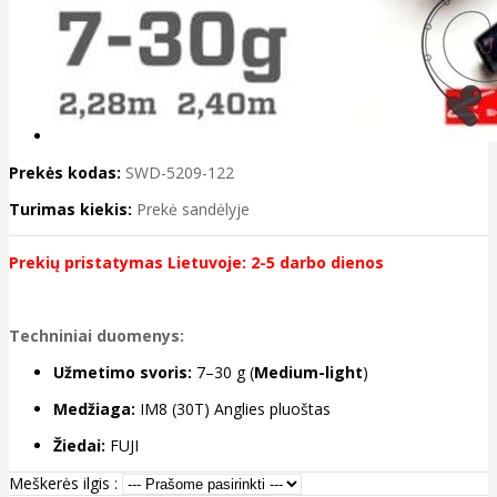
Prekės kodas:
SWD-5209-122
Turimas kiekis:
Prekė sandėlyje
Prekių pristatymas Lietuvoje: 2-5 darbo dienos
Techniniai duomenys:
Užmetimo svoris:
7–30 g (
Medium-light
)
Medžiaga:
IM8 (30T) Anglies pluoštas
Žiedai:
FUJI
Meškerės ilgis :