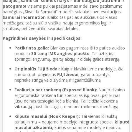
Naujas „Samurai“ šeimos narys – dar daugiau jautrumo ir
patogumo!
Visiems puikiai pažįstamas ir dėl savo patikimumo
pamėgtas „Siweida Samurai“ modelis sulaukė savo evoliucijos.
Samurai Incarnation
išlaiko tas pačias aukščiausios klasės
medžiagas, tačiau siūlo visiškai naują ergonomikos lygį ir
smulkias, bet žvejui itin svarbias detales.
Pagrindinės savybės ir specifikacijos:
Patikrinta galia:
Blankas pagamintas iš to paties aukšto
modulio
30 tonų IM8 anglies pluošto
. Tai užtikrina
spiningo lengvumą, greitą akciją ir didelę galios atsargą.
Originalūs FUJI žiedai:
Kaip ir klasikiniame modelyje, čia
sumontuoti originalūs
FUJI žiedai
, garantuojantys
nepriekaištingą valo slydimą ir ilgaamžiškumą.
Evoliucija per rankeną (Exposed Blank):
Naujo dizaino
ergonomiška rankena turi specialias išpjovas, per kurias
jūsų delnas tiesiogiai liečia blanką. Tai leidžia kiekvieną
vibraciją
jausti tiesiogiai, o ne per rankenos medžiagą.
Kilputė masalui (Hook Keeper):
Tai vienas iš lauktų
atnaujinimų – naujame modelyje integruota speciali
kilputė
masalui užkabinti
, kurios senajame modelyje nebuvo.