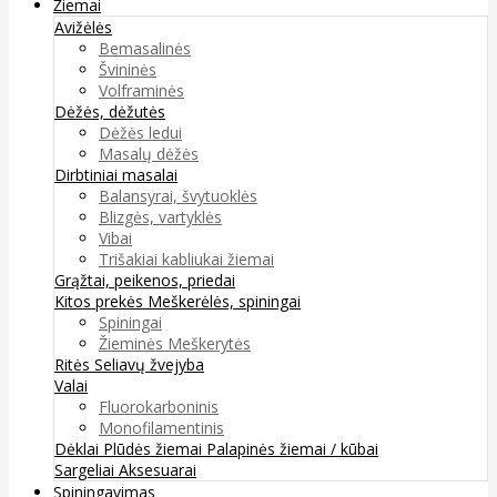
Žiemai
Avižėlės
Bemasalinės
Švininės
Volframinės
Dėžės, dėžutės
Dėžės ledui
Masalų dėžės
Dirbtiniai masalai
Balansyrai, švytuoklės
Blizgės, vartyklės
Vibai
Trišakiai kabliukai žiemai
Grąžtai, peikenos, priedai
Kitos prekės
Meškerėlės, spiningai
Spiningai
Žieminės Meškerytės
Ritės
Seliavų žvejyba
Valai
Fluorokarboninis
Monofilamentinis
Dėklai
Plūdės žiemai
Palapinės žiemai / kūbai
Sargeliai
Aksesuarai
Spiningavimas