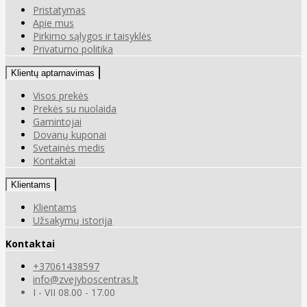
Pristatymas
Apie mus
Pirkimo sąlygos ir taisyklės
Privatumo politika
Klientų aptarnavimas
Visos prekės
Prekės su nuolaida
Gamintojai
Dovanų kuponai
Svetainės medis
Kontaktai
Klientams
Klientams
Užsakymų istorija
Kontaktai
+37061438597
info@zvejyboscentras.lt
I - VII 08.00 - 17.00