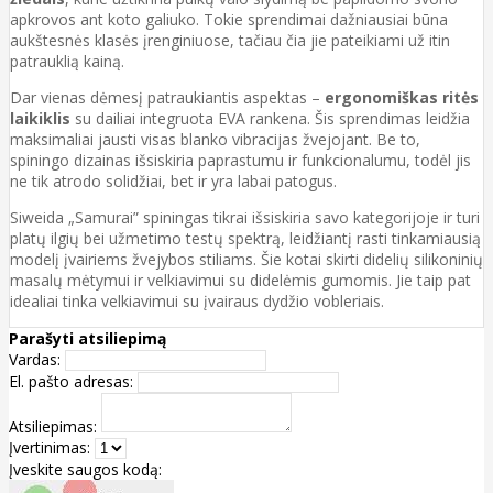
apkrovos ant koto galiuko. Tokie sprendimai dažniausiai būna
aukštesnės klasės įrenginiuose, tačiau čia jie pateikiami už itin
patrauklią kainą.
Dar vienas dėmesį patraukiantis aspektas –
ergonomiškas ritės
laikiklis
su dailiai integruota EVA rankena. Šis sprendimas leidžia
maksimaliai jausti visas blanko vibracijas žvejojant. Be to,
spiningo dizainas išsiskiria paprastumu ir funkcionalumu, todėl jis
ne tik atrodo solidžiai, bet ir yra labai patogus.
Siweida „Samurai” spiningas tikrai išsiskiria savo kategorijoje ir turi
platų ilgių bei užmetimo testų spektrą, leidžiantį rasti tinkamiausią
modelį įvairiems žvejybos stiliams. Šie kotai skirti didelių silikoninių
masalų mėtymui ir velkiavimui su didelėmis gumomis. Jie taip pat
idealiai tinka velkiavimui su įvairaus dydžio vobleriais.
Parašyti atsiliepimą
Vardas:
El. pašto adresas:
Atsiliepimas:
Įvertinimas:
Įveskite saugos kodą: