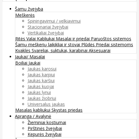
Šamų žvejyba
Meškerės
Spiningavimui / velkiavimui
Stacionariai žvejybai
Vertikaliai žvejybai
Ritės
Valai
Kabliukai
Masalai ir priedai
Paruoštos sistemos
Šamų meškerių laikikliai ir stovai
Plūdės
Priedai sistemoms
Kvaklės
Svareliai, suktukai, karabinai
Aksesuarai
Jaukai/ Masalai
Boiliai
Jaukai
Jaukas karosui
Jaukas karpiui
Jaukas karšiui
Jaukas kuojai
Jaukas lynui
Jaukas žiobriui
Universalus jaukas
Masalas kabliukui
Skystas priedas
Apranga / Avalynė
Žieminiai kostiumai
Pirštinės žvejybai
Kepurės žvejybai