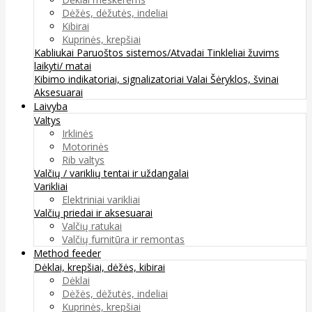
Dėžės, dėžutės, indeliai
Kibirai
Kuprinės, krepšiai
Kabliukai
Paruoštos sistemos/Atvadai
Tinkleliai žuvims
laikyti/ matai
Kibimo indikatoriai, signalizatoriai
Valai
Šėryklos, švinai
Aksesuarai
Laivyba
Valtys
Irklinės
Motorinės
Rib valtys
Valčių / variklių tentai ir uždangalai
Varikliai
Elektriniai varikliai
Valčių priedai ir aksesuarai
Valčių ratukai
Valčių furnitūra ir remontas
Method feeder
Dėklai, krepšiai, dėžės, kibirai
Dėklai
Dėžės, dėžutės, indeliai
Kuprinės, krepšiai