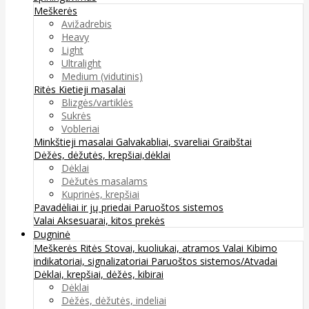
Meškerės
Avižadrebis
Heavy
Light
Ultralight
Medium (vidutinis)
Ritės
Kietieji masalai
Blizgės/vartiklės
Sukrės
Vobleriai
Minkštieji masalai
Galvakabliai, svareliai
Graibštai
Dėžės, dėžutės, krepšiai,dėklai
Dėklai
Dėžutės masalams
Kuprinės, krepšiai
Pavadėliai ir jų priedai
Paruoštos sistemos
Valai
Aksesuarai, kitos prekės
Dugninė
Meškerės
Ritės
Stovai, kuoliukai, atramos
Valai
Kibimo
indikatoriai, signalizatoriai
Paruoštos sistemos/Atvadai
Dėklai, krepšiai, dėžės, kibirai
Dėklai
Dėžės, dėžutės, indeliai