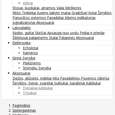
Kibirai
Stovai, kuoliukai, atramos
Valai
Meškerės
Ritės
Tinkleliai žuvims laikyti/ matai
Graibštai/ kotai
Šėryklos
Paruoštos sistemos
Pavadėliai
Kibimo indikatoriai,
signalizatoriai
Aksesuarai
Laisvalaikis
Kėdės, gultai
Skėčiai
Apsauga nuo uodų
Peiliai ir priedai
Šildytuvai palapinėms
Stalai
Palapinės
Aksesuarai
Elektronika
Echolotai
Kameros
Jūrinė žvejyba
Plekšnėms
Strimelių žvejyba
Aksesuarai
Dėžės, dėžutės, indeliai
Kita
Pavadėlinės
Pjuvenos rūkimui
Šėryklos, švinai, svareliai
Suktukai, karabinai
Kabliukai
Dvišakiai kabliukai
Trišakiai
Pagrindinis
Spiningavimas