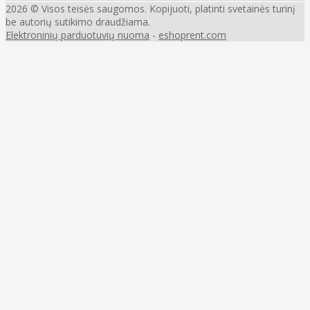
2026 © Visos teisės saugomos. Kopijuoti, platinti svetainės turinį
be autorių sutikimo draudžiama.
Elektroninių parduotuvių nuoma
-
eshoprent.com