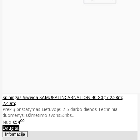
Spiningas Siweida SAMURAI INCARNATION 40-80g / 2.28m;
2.40m;
Prekių pristatymas Lietuvoje: 2-5 darbo dienos Techniniai
duomenys: Užmetimo svoris:&nbs..
00
Nuo
€54
Daugiau
Informacija