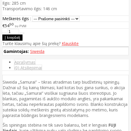
Ilgis: 285 cm
Transportavimo ilgis: 146 cm
Meškerės ilgis :
50
€54
su PVM
Turite klausimų apie šią prekę?
Klauskite
Gamintojas:
Siweida
Aprašymas
(0) Atsiliepimai
Siweida „Samurai” – tikras atradimas tarp biudžetinių spiningų.
Dažnai už šią kainą tikimasi, kad kotas bus gana sunkus, o akcija
lėta, tačiau „Samurai” visiškai sugriauna šiuos stereotipus. Jo
blankas, pagamintas iš aukšto modulio anglies, yra pakankamai
tvirtas, tačiau neperkrautas papildomo svorio. Blanko konstrukcija
suteikia solidų meškerės greitą atsistatymą po metimo, kuris
paprastai būdingas brangesniems modeliams.
Šis spiningas stebina ne tik savo balansu, bet ir lengvais
FUJI
žiedais
, kurie užtikrina puikų valo slydimą be papildomo svorio