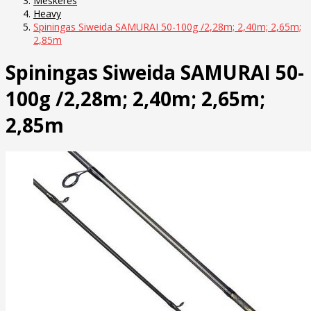
Meškerės
Heavy
Spiningas Siweida SAMURAI 50-100g /2,28m; 2,40m; 2,65m;
2,85m
Spiningas Siweida SAMURAI 50-
100g /2,28m; 2,40m; 2,65m;
2,85m