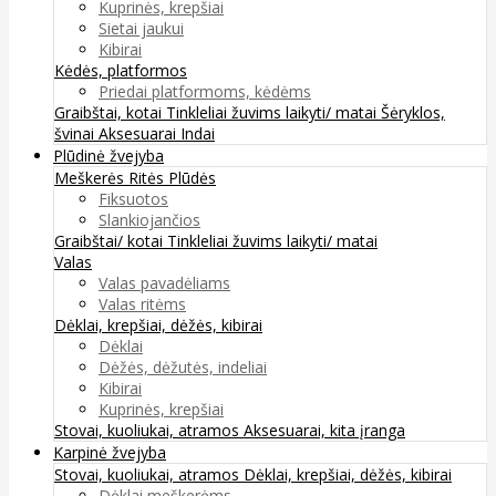
Kuprinės, krepšiai
Sietai jaukui
Kibirai
Kėdės, platformos
Priedai platformoms, kėdėms
Graibštai, kotai
Tinkleliai žuvims laikyti/ matai
Šėryklos,
švinai
Aksesuarai
Indai
Plūdinė žvejyba
Meškerės
Ritės
Plūdės
Fiksuotos
Slankiojančios
Graibštai/ kotai
Tinkleliai žuvims laikyti/ matai
Valas
Valas pavadėliams
Valas ritėms
Dėklai, krepšiai, dėžės, kibirai
Dėklai
Dėžės, dėžutės, indeliai
Kibirai
Kuprinės, krepšiai
Stovai, kuoliukai, atramos
Aksesuarai, kita įranga
Karpinė žvejyba
Stovai, kuoliukai, atramos
Dėklai, krepšiai, dėžės, kibirai
Dėklai meškerėms