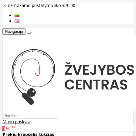
Iki nemokamo pristatymo liko €70.00
Navigacija
Mano paskyra
00
€0
0
Prekių krepšelis tuščias!