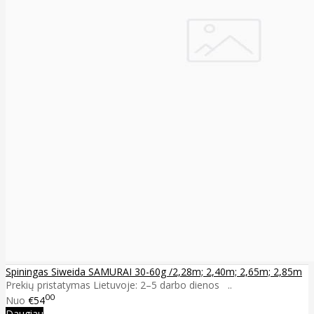
Spiningas Siweida SAMURAI 30-60g /2,28m; 2,40m; 2,65m; 2,85m
Prekių pristatymas Lietuvoje: 2–5 darbo dienos ..
00
Nuo
€54
Daugiau