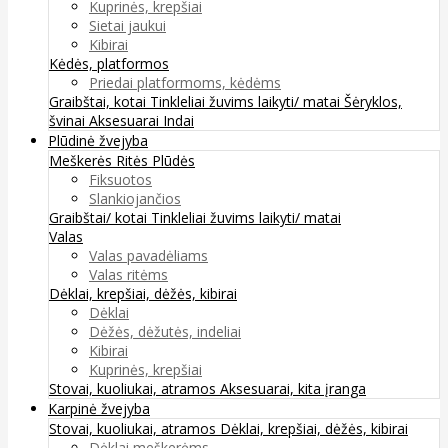
Kuprinės, krepšiai
Sietai jaukui
Kibirai
Kėdės, platformos
Priedai platformoms, kėdėms
Graibštai, kotai
Tinkleliai žuvims laikyti/ matai
Šėryklos,
švinai
Aksesuarai
Indai
Plūdinė žvejyba
Meškerės
Ritės
Plūdės
Fiksuotos
Slankiojančios
Graibštai/ kotai
Tinkleliai žuvims laikyti/ matai
Valas
Valas pavadėliams
Valas ritėms
Dėklai, krepšiai, dėžės, kibirai
Dėklai
Dėžės, dėžutės, indeliai
Kibirai
Kuprinės, krepšiai
Stovai, kuoliukai, atramos
Aksesuarai, kita įranga
Karpinė žvejyba
Stovai, kuoliukai, atramos
Dėklai, krepšiai, dėžės, kibirai
Dėklai meškerėms