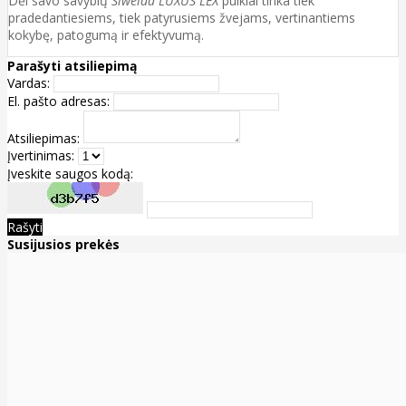
Dėl savo savybių
Siweida LUXUS LEX
puikiai tinka tiek
pradedantiesiems, tiek patyrusiems žvejams, vertinantiems
kokybę, patogumą ir efektyvumą.
Parašyti atsiliepimą
Vardas:
El. pašto adresas:
Atsiliepimas:
Įvertinimas:
Įveskite saugos kodą:
Rašyti
Susijusios prekės