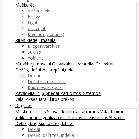
Meškerės
Avižadrebis
Heavy
Light
Ultralight
Medium (vidutinis)
Ritės
Kietieji masalai
Blizgės/vartiklės
Sukrės
Vobleriai
Minkštieji masalai
Galvakabliai, svareliai
Graibštai
Dėžės, dėžutės, krepšiai,dėklai
Dėklai
Dėžutės masalams
Kuprinės, krepšiai
Pavadėliai ir jų priedai
Paruoštos sistemos
Valai
Aksesuarai, kitos prekės
Dugninė
Meškerės
Ritės
Stovai, kuoliukai, atramos
Valai
Kibimo
indikatoriai, signalizatoriai
Paruoštos sistemos/Atvadai
Dėklai, krepšiai, dėžės, kibirai
Dėklai
Dėžės, dėžutės, indeliai