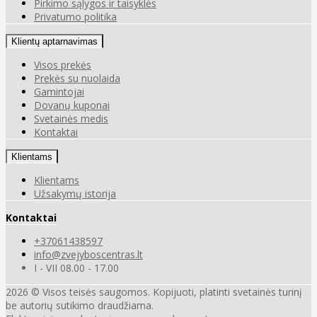
Pirkimo sąlygos ir taisyklės
Privatumo politika
Klientų aptarnavimas
Visos prekės
Prekės su nuolaida
Gamintojai
Dovanų kuponai
Svetainės medis
Kontaktai
Klientams
Klientams
Užsakymų istorija
Kontaktai
+37061438597
info@zvejyboscentras.lt
I - VII 08.00 - 17.00
2026 © Visos teisės saugomos. Kopijuoti, platinti svetainės turinį
be autorių sutikimo draudžiama.