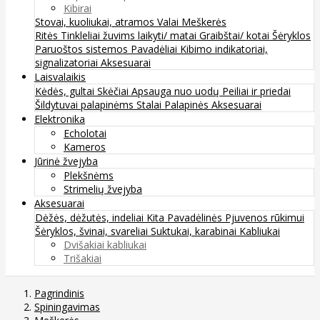
Kibirai
Stovai, kuoliukai, atramos
Valai
Meškerės
Ritės
Tinkleliai žuvims laikyti/ matai
Graibštai/ kotai
Šėryklos
Paruoštos sistemos
Pavadėliai
Kibimo indikatoriai,
signalizatoriai
Aksesuarai
Laisvalaikis
Kėdės, gultai
Skėčiai
Apsauga nuo uodų
Peiliai ir priedai
Šildytuvai palapinėms
Stalai
Palapinės
Aksesuarai
Elektronika
Echolotai
Kameros
Jūrinė žvejyba
Plekšnėms
Strimelių žvejyba
Aksesuarai
Dėžės, dėžutės, indeliai
Kita
Pavadėlinės
Pjuvenos rūkimui
Šėryklos, švinai, svareliai
Suktukai, karabinai
Kabliukai
Dvišakiai kabliukai
Trišakiai
Pagrindinis
Spiningavimas