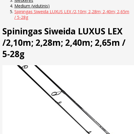
Meškerės
Medium (vidutinis)
Spiningas Siweida LUXUS LEX /2,10m; 2,28m; 2,40m; 2,65m
/ 5-28g
Spiningas Siweida LUXUS LEX
/2,10m; 2,28m; 2,40m; 2,65m /
5-28g