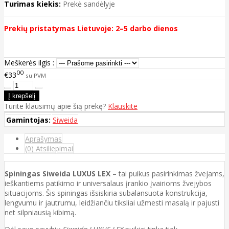
Turimas kiekis:
Prekė sandėlyje
Prekių pristatymas Lietuvoje: 2–5 darbo dienos
Meškerės ilgis :
00
€33
su PVM
Turite klausimų apie šią prekę?
Klauskite
Gamintojas:
Siweida
Aprašymas
(0) Atsiliepimai
Spiningas Siweida LUXUS LEX
– tai puikus pasirinkimas žvejams,
ieškantiems patikimo ir universalaus įrankio įvairioms žvejybos
situacijoms. Šis spiningas išsiskiria subalansuota konstrukcija,
lengvumu ir jautrumu, leidžiančiu tiksliai užmesti masalą ir pajusti
net silpniausią kibimą.