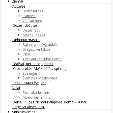
Žiemai
Avižėlės
Bemasalinės
Švininės
Volframinės
Dėžės, dėžutės
Dėžės ledui
Masalų dėžės
Dirbtiniai masalai
Balansyrai, švytuoklės
Blizgės, vartyklės
Vibai
Trišakiai kabliukai žiemai
Grąžtai, peikenos, priedai
Kitos prekės
Meškerėlės, spiningai
Spiningai
Žieminės Meškerytės
Ritės
Seliavų žvejyba
Valai
Fluorokarboninis
Monofilamentinis
Dėklai
Plūdės žiemai
Palapinės žiemai / kūbai
Sargeliai
Aksesuarai
Spiningavimas