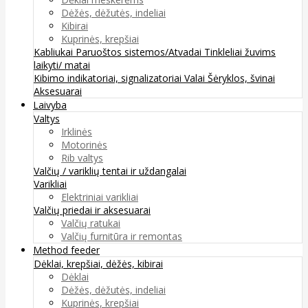
Dėžės, dėžutės, indeliai
Kibirai
Kuprinės, krepšiai
Kabliukai
Paruoštos sistemos/Atvadai
Tinkleliai žuvims
laikyti/ matai
Kibimo indikatoriai, signalizatoriai
Valai
Šėryklos, švinai
Aksesuarai
Laivyba
Valtys
Irklinės
Motorinės
Rib valtys
Valčių / variklių tentai ir uždangalai
Varikliai
Elektriniai varikliai
Valčių priedai ir aksesuarai
Valčių ratukai
Valčių furnitūra ir remontas
Method feeder
Dėklai, krepšiai, dėžės, kibirai
Dėklai
Dėžės, dėžutės, indeliai
Kuprinės, krepšiai