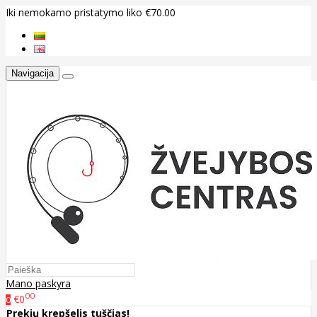
Iki nemokamo pristatymo liko €70.00
Navigacija
Mano paskyra
00
€0
0
Prekių krepšelis tuščias!