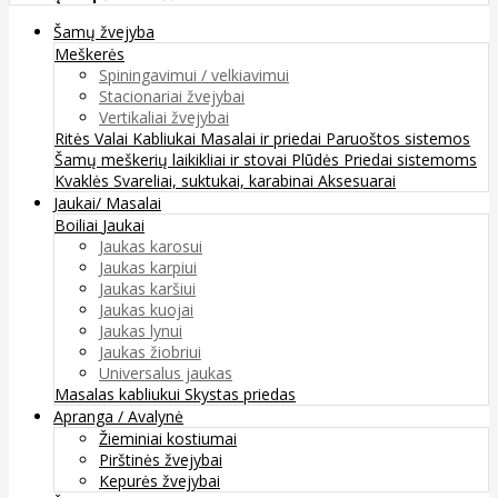
Šamų žvejyba
Meškerės
Spiningavimui / velkiavimui
Stacionariai žvejybai
Vertikaliai žvejybai
Ritės
Valai
Kabliukai
Masalai ir priedai
Paruoštos sistemos
Šamų meškerių laikikliai ir stovai
Plūdės
Priedai sistemoms
Kvaklės
Svareliai, suktukai, karabinai
Aksesuarai
Jaukai/ Masalai
Boiliai
Jaukai
Jaukas karosui
Jaukas karpiui
Jaukas karšiui
Jaukas kuojai
Jaukas lynui
Jaukas žiobriui
Universalus jaukas
Masalas kabliukui
Skystas priedas
Apranga / Avalynė
Žieminiai kostiumai
Pirštinės žvejybai
Kepurės žvejybai