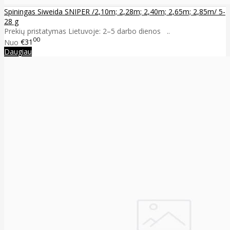
Spiningas Siweida SNIPER /2,10m; 2,28m; 2,40m; 2,65m; 2,85m/ 5-
28 g
Prekių pristatymas Lietuvoje: 2–5 darbo dienos ..
00
Nuo
€31
Daugiau