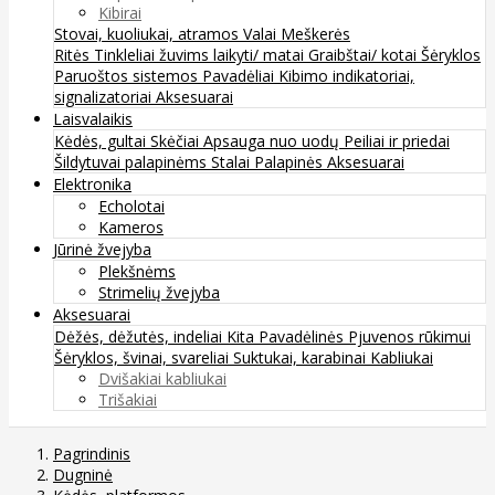
Kibirai
Stovai, kuoliukai, atramos
Valai
Meškerės
Ritės
Tinkleliai žuvims laikyti/ matai
Graibštai/ kotai
Šėryklos
Paruoštos sistemos
Pavadėliai
Kibimo indikatoriai,
signalizatoriai
Aksesuarai
Laisvalaikis
Kėdės, gultai
Skėčiai
Apsauga nuo uodų
Peiliai ir priedai
Šildytuvai palapinėms
Stalai
Palapinės
Aksesuarai
Elektronika
Echolotai
Kameros
Jūrinė žvejyba
Plekšnėms
Strimelių žvejyba
Aksesuarai
Dėžės, dėžutės, indeliai
Kita
Pavadėlinės
Pjuvenos rūkimui
Šėryklos, švinai, svareliai
Suktukai, karabinai
Kabliukai
Dvišakiai kabliukai
Trišakiai
Pagrindinis
Dugninė