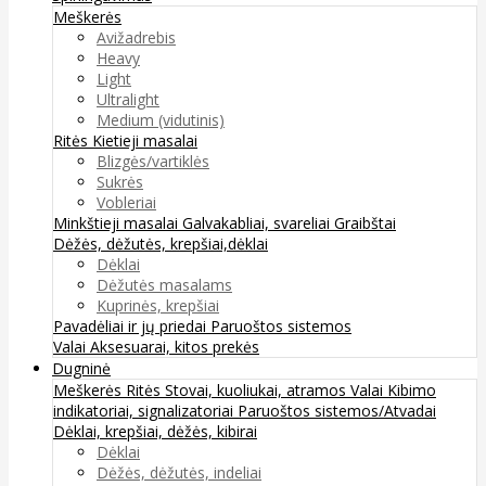
Meškerės
Avižadrebis
Heavy
Light
Ultralight
Medium (vidutinis)
Ritės
Kietieji masalai
Blizgės/vartiklės
Sukrės
Vobleriai
Minkštieji masalai
Galvakabliai, svareliai
Graibštai
Dėžės, dėžutės, krepšiai,dėklai
Dėklai
Dėžutės masalams
Kuprinės, krepšiai
Pavadėliai ir jų priedai
Paruoštos sistemos
Valai
Aksesuarai, kitos prekės
Dugninė
Meškerės
Ritės
Stovai, kuoliukai, atramos
Valai
Kibimo
indikatoriai, signalizatoriai
Paruoštos sistemos/Atvadai
Dėklai, krepšiai, dėžės, kibirai
Dėklai
Dėžės, dėžutės, indeliai