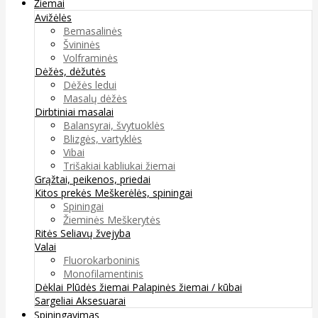
Žiemai
Avižėlės
Bemasalinės
Švininės
Volframinės
Dėžės, dėžutės
Dėžės ledui
Masalų dėžės
Dirbtiniai masalai
Balansyrai, švytuoklės
Blizgės, vartyklės
Vibai
Trišakiai kabliukai žiemai
Grąžtai, peikenos, priedai
Kitos prekės
Meškerėlės, spiningai
Spiningai
Žieminės Meškerytės
Ritės
Seliavų žvejyba
Valai
Fluorokarboninis
Monofilamentinis
Dėklai
Plūdės žiemai
Palapinės žiemai / kūbai
Sargeliai
Aksesuarai
Spiningavimas