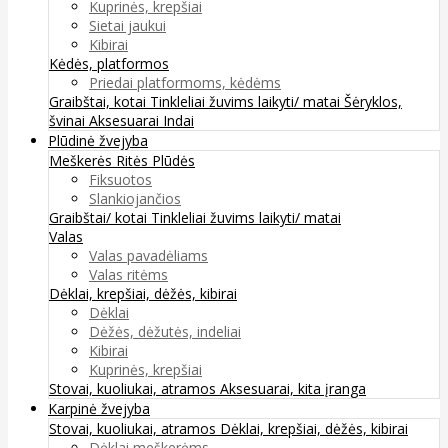
Kuprinės, krepšiai
Sietai jaukui
Kibirai
Kėdės, platformos
Priedai platformoms, kėdėms
Graibštai, kotai
Tinkleliai žuvims laikyti/ matai
Šėryklos,
švinai
Aksesuarai
Indai
Plūdinė žvejyba
Meškerės
Ritės
Plūdės
Fiksuotos
Slankiojančios
Graibštai/ kotai
Tinkleliai žuvims laikyti/ matai
Valas
Valas pavadėliams
Valas ritėms
Dėklai, krepšiai, dėžės, kibirai
Dėklai
Dėžės, dėžutės, indeliai
Kibirai
Kuprinės, krepšiai
Stovai, kuoliukai, atramos
Aksesuarai, kita įranga
Karpinė žvejyba
Stovai, kuoliukai, atramos
Dėklai, krepšiai, dėžės, kibirai
Dėklai meškerėms