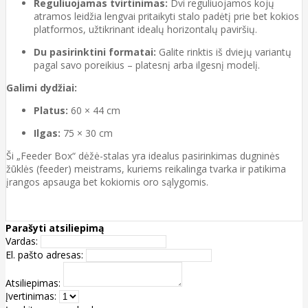
Reguliuojamas tvirtinimas:
Dvi reguliuojamos kojų
atramos leidžia lengvai pritaikyti stalo padėtį prie bet kokios
platformos, užtikrinant idealų horizontalų paviršių.
Du pasirinktini formatai:
Galite rinktis iš dviejų variantų
pagal savo poreikius – platesnį arba ilgesnį modelį.
Galimi dydžiai:
Platus:
60 × 44 cm
Ilgas:
75 × 30 cm
Ši „Feeder Box“ dėžė-stalas yra idealus pasirinkimas dugninės
žūklės (feeder) meistrams, kuriems reikalinga tvarka ir patikima
įrangos apsauga bet kokiomis oro sąlygomis.
Parašyti atsiliepimą
Vardas:
El. pašto adresas:
Atsiliepimas:
Įvertinimas: