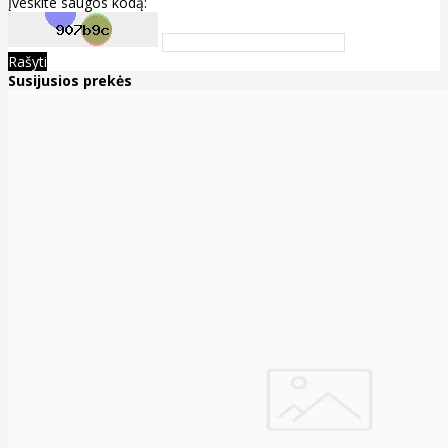
Įveskite saugos kodą:
Rašyti
Susijusios prekės