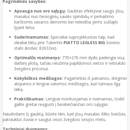
Pagrindinės savybės:
Apsauga nuo oro sąlygų:
Gaubtas efektyviai saugo jūsų
masalus nuo tiesioginių saulės spindulių ir perkaitimo
karštomis vasaros dienomis bei neleidžia jiems sušlapti
lyjant lietui.
Suderinamumas:
Specialiai suprojektuotas taip, kad
idealiai tiktų prie Tubertini
PIATTO LEGLESS BIG
šoninio
stalo (kodas: 82632xx).
Optimalūs matmenys:
770×270 mm dydis padengia visą
darbinį plotą, tačiau neužima papildomos vietos ir netrukdo
žvejybos procesui.
Kokybiškos medžiagos:
Pagamintas iš patvarios, drėgmei
atsparios ir lengvai valomos medžiagos, kuri tarnaus ilgą
laiką.
Praktiškumas:
Lengvai montuojamas ir nuimamas, todėl
galite greitai reaguoti į besikeičiančias oro sąlygas.
Naudodami šį gaubtą, būsite tikri, kad jūsų masalas išliks šviežias,
patrauklus žuviai ir saugus visos žvejybos sesijos metu.
Techniniai duomenys: