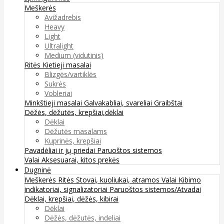
Meškerės
Avižadrebis
Heavy
Light
Ultralight
Medium (vidutinis)
Ritės
Kietieji masalai
Blizgės/vartiklės
Sukrės
Vobleriai
Minkštieji masalai
Galvakabliai, svareliai
Graibštai
Dėžės, dėžutės, krepšiai,dėklai
Dėklai
Dėžutės masalams
Kuprinės, krepšiai
Pavadėliai ir jų priedai
Paruoštos sistemos
Valai
Aksesuarai, kitos prekės
Dugninė
Meškerės
Ritės
Stovai, kuoliukai, atramos
Valai
Kibimo
indikatoriai, signalizatoriai
Paruoštos sistemos/Atvadai
Dėklai, krepšiai, dėžės, kibirai
Dėklai
Dėžės, dėžutės, indeliai