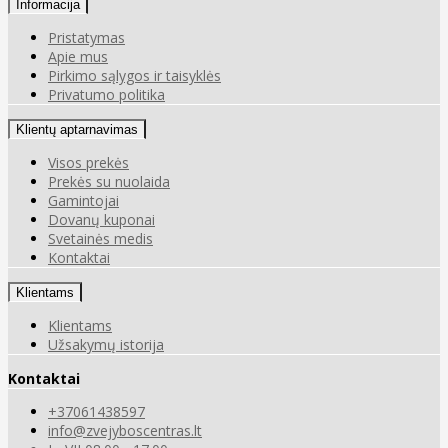
Informacija
Pristatymas
Apie mus
Pirkimo sąlygos ir taisyklės
Privatumo politika
Klientų aptarnavimas
Visos prekės
Prekės su nuolaida
Gamintojai
Dovanų kuponai
Svetainės medis
Kontaktai
Klientams
Klientams
Užsakymų istorija
Kontaktai
+37061438597
info@zvejyboscentras.lt