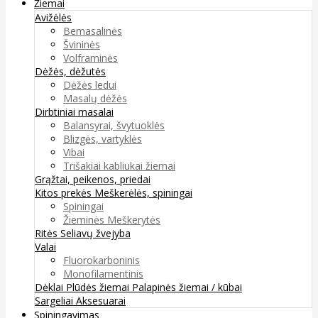
Žiemai
Avižėlės
Bemasalinės
Švininės
Volframinės
Dėžės, dėžutės
Dėžės ledui
Masalų dėžės
Dirbtiniai masalai
Balansyrai, švytuoklės
Blizgės, vartyklės
Vibai
Trišakiai kabliukai žiemai
Grąžtai, peikenos, priedai
Kitos prekės
Meškerėlės, spiningai
Spiningai
Žieminės Meškerytės
Ritės
Seliavų žvejyba
Valai
Fluorokarboninis
Monofilamentinis
Dėklai
Plūdės žiemai
Palapinės žiemai / kūbai
Sargeliai
Aksesuarai
Spiningavimas