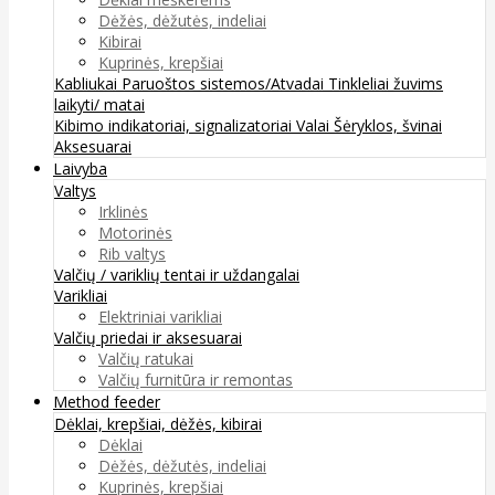
Dėžės, dėžutės, indeliai
Kibirai
Kuprinės, krepšiai
Kabliukai
Paruoštos sistemos/Atvadai
Tinkleliai žuvims
laikyti/ matai
Kibimo indikatoriai, signalizatoriai
Valai
Šėryklos, švinai
Aksesuarai
Laivyba
Valtys
Irklinės
Motorinės
Rib valtys
Valčių / variklių tentai ir uždangalai
Varikliai
Elektriniai varikliai
Valčių priedai ir aksesuarai
Valčių ratukai
Valčių furnitūra ir remontas
Method feeder
Dėklai, krepšiai, dėžės, kibirai
Dėklai
Dėžės, dėžutės, indeliai
Kuprinės, krepšiai