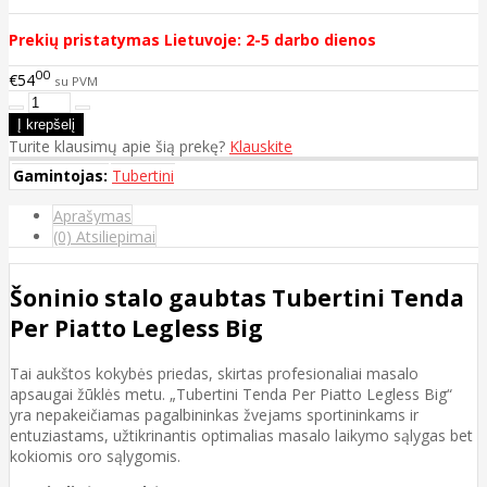
Prekių pristatymas Lietuvoje: 2-5 darbo dienos
00
€54
su PVM
Turite klausimų apie šią prekę?
Klauskite
Gamintojas:
Tubertini
Aprašymas
(0) Atsiliepimai
Šoninio stalo gaubtas Tubertini Tenda
Per Piatto Legless Big
Tai aukštos kokybės priedas, skirtas profesionaliai masalo
apsaugai žūklės metu. „Tubertini Tenda Per Piatto Legless Big“
yra nepakeičiamas pagalbininkas žvejams sportininkams ir
entuziastams, užtikrinantis optimalias masalo laikymo sąlygas bet
kokiomis oro sąlygomis.