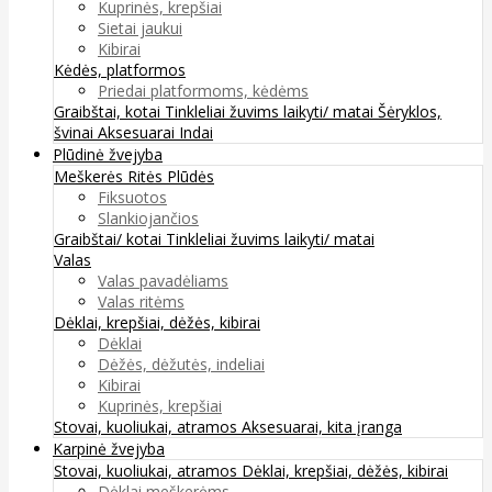
Kuprinės, krepšiai
Sietai jaukui
Kibirai
Kėdės, platformos
Priedai platformoms, kėdėms
Graibštai, kotai
Tinkleliai žuvims laikyti/ matai
Šėryklos,
švinai
Aksesuarai
Indai
Plūdinė žvejyba
Meškerės
Ritės
Plūdės
Fiksuotos
Slankiojančios
Graibštai/ kotai
Tinkleliai žuvims laikyti/ matai
Valas
Valas pavadėliams
Valas ritėms
Dėklai, krepšiai, dėžės, kibirai
Dėklai
Dėžės, dėžutės, indeliai
Kibirai
Kuprinės, krepšiai
Stovai, kuoliukai, atramos
Aksesuarai, kita įranga
Karpinė žvejyba
Stovai, kuoliukai, atramos
Dėklai, krepšiai, dėžės, kibirai
Dėklai meškerėms