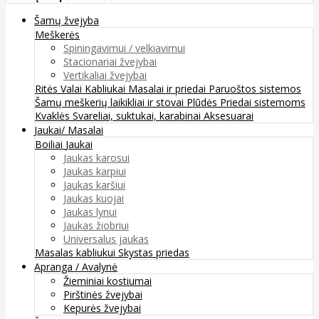
Šamų žvejyba
Meškerės
Spiningavimui / velkiavimui
Stacionariai žvejybai
Vertikaliai žvejybai
Ritės
Valai
Kabliukai
Masalai ir priedai
Paruoštos sistemos
Šamų meškerių laikikliai ir stovai
Plūdės
Priedai sistemoms
Kvaklės
Svareliai, suktukai, karabinai
Aksesuarai
Jaukai/ Masalai
Boiliai
Jaukai
Jaukas karosui
Jaukas karpiui
Jaukas karšiui
Jaukas kuojai
Jaukas lynui
Jaukas žiobriui
Universalus jaukas
Masalas kabliukui
Skystas priedas
Apranga / Avalynė
Žieminiai kostiumai
Pirštinės žvejybai
Kepurės žvejybai