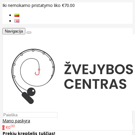
Iki nemokamo pristatymo liko €70.00
Navigacija
Mano paskyra
00
€0
0
Prekių krepšelis tuščias!