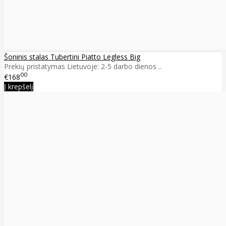
Šoninis stalas Tubertini Piatto Legless Big
Prekių pristatymas Lietuvoje: 2-5 darbo dienos ..
00
€168
Į krepšelį