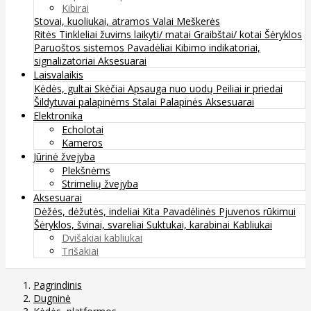
Kibirai
Stovai, kuoliukai, atramos
Valai
Meškerės
Ritės
Tinkleliai žuvims laikyti/ matai
Graibštai/ kotai
Šėryklos
Paruoštos sistemos
Pavadėliai
Kibimo indikatoriai,
signalizatoriai
Aksesuarai
Laisvalaikis
Kėdės, gultai
Skėčiai
Apsauga nuo uodų
Peiliai ir priedai
Šildytuvai palapinėms
Stalai
Palapinės
Aksesuarai
Elektronika
Echolotai
Kameros
Jūrinė žvejyba
Plekšnėms
Strimelių žvejyba
Aksesuarai
Dėžės, dėžutės, indeliai
Kita
Pavadėlinės
Pjuvenos rūkimui
Šėryklos, švinai, svareliai
Suktukai, karabinai
Kabliukai
Dvišakiai kabliukai
Trišakiai
Pagrindinis
Dugninė