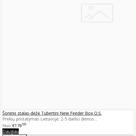
Šoninis stalas-dėžė Tubertini New Feeder Box O.S.
Prekių pristatymas Lietuvoje: 2-5 darbo dienos ..
00
Nuo
€176
Daugiau