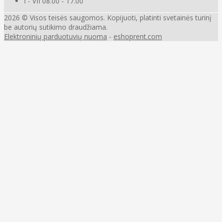
I - VII 08.00 - 17.00
2026 © Visos teisės saugomos. Kopijuoti, platinti svetainės turinį
be autorių sutikimo draudžiama.
Elektroninių parduotuvių nuoma
-
eshoprent.com