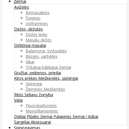
Žiemai
Avižėlės
Bemasalinės
Švininės
Volframinės
Dėžės, dėžutės
Dėžės ledui
Masalų dėžės
Dirbtiniai masalai
Balansyrai, švytuoklės
Blizgės, vartyklės
Vibai
Trišakiai kabliukai žiemai
Grąžtai, peikenos, priedai
Kitos prekės
Meškerėlės, spiningai
Spiningai
Žieminės Meškerytės
Ritės
Seliavų žvejyba
Valai
Fluorokarboninis
Monofilamentinis
Dėklai
Plūdės žiemai
Palapinės žiemai / kūbai
Sargeliai
Aksesuarai
Spiningavimas