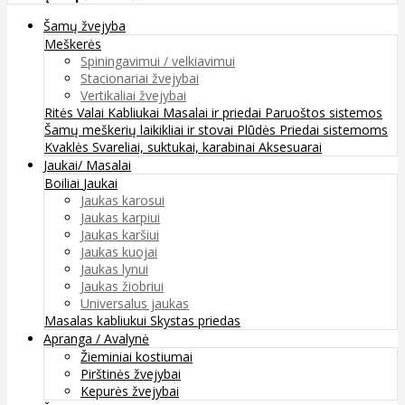
Šamų žvejyba
Meškerės
Spiningavimui / velkiavimui
Stacionariai žvejybai
Vertikaliai žvejybai
Ritės
Valai
Kabliukai
Masalai ir priedai
Paruoštos sistemos
Šamų meškerių laikikliai ir stovai
Plūdės
Priedai sistemoms
Kvaklės
Svareliai, suktukai, karabinai
Aksesuarai
Jaukai/ Masalai
Boiliai
Jaukai
Jaukas karosui
Jaukas karpiui
Jaukas karšiui
Jaukas kuojai
Jaukas lynui
Jaukas žiobriui
Universalus jaukas
Masalas kabliukui
Skystas priedas
Apranga / Avalynė
Žieminiai kostiumai
Pirštinės žvejybai
Kepurės žvejybai