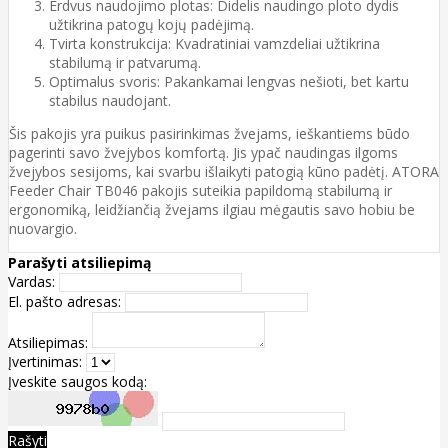
Erdvus naudojimo plotas: Didelis naudingo ploto dydis
užtikrina patogų kojų padėjimą.
Tvirta konstrukcija: Kvadratiniai vamzdeliai užtikrina
stabilumą ir patvarumą.
Optimalus svoris: Pakankamai lengvas nešioti, bet kartu
stabilus naudojant.
Šis pakojis yra puikus pasirinkimas žvejams, ieškantiems būdo
pagerinti savo žvejybos komfortą. Jis ypač naudingas ilgoms
žvejybos sesijoms, kai svarbu išlaikyti patogią kūno padėtį. ATORA
Feeder Chair TB046 pakojis suteikia papildomą stabilumą ir
ergonomiką, leidžiančią žvejams ilgiau mėgautis savo hobiu be
nuovargio.
Parašyti atsiliepimą
Vardas:
El. pašto adresas:
Atsiliepimas:
Įvertinimas:
Įveskite saugos kodą:
Rašyti