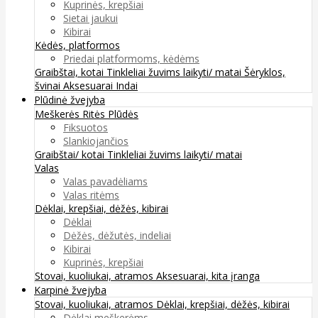
Kuprinės, krepšiai
Sietai jaukui
Kibirai
Kėdės, platformos
Priedai platformoms, kėdėms
Graibštai, kotai
Tinkleliai žuvims laikyti/ matai
Šėryklos,
švinai
Aksesuarai
Indai
Plūdinė žvejyba
Meškerės
Ritės
Plūdės
Fiksuotos
Slankiojančios
Graibštai/ kotai
Tinkleliai žuvims laikyti/ matai
Valas
Valas pavadėliams
Valas ritėms
Dėklai, krepšiai, dėžės, kibirai
Dėklai
Dėžės, dėžutės, indeliai
Kibirai
Kuprinės, krepšiai
Stovai, kuoliukai, atramos
Aksesuarai, kita įranga
Karpinė žvejyba
Stovai, kuoliukai, atramos
Dėklai, krepšiai, dėžės, kibirai
Dėklai meškerėms