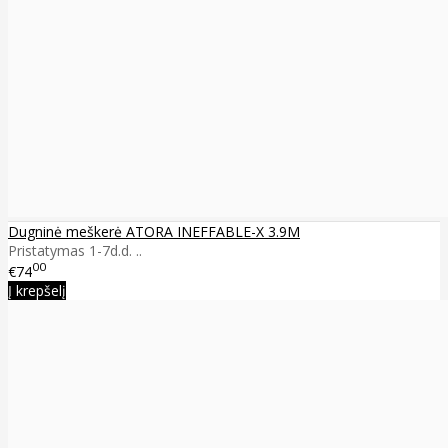
Dugninė meškerė ATORA INEFFABLE-X 3.9M
Pristatymas 1-7d.d. ..
00
€74
Į krepšelį