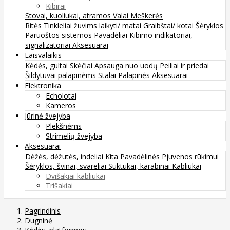
Kibirai
Stovai, kuoliukai, atramos
Valai
Meškerės
Ritės
Tinkleliai žuvims laikyti/ matai
Graibštai/ kotai
Šėryklos
Paruoštos sistemos
Pavadėliai
Kibimo indikatoriai,
signalizatoriai
Aksesuarai
Laisvalaikis
Kėdės, gultai
Skėčiai
Apsauga nuo uodų
Peiliai ir priedai
Šildytuvai palapinėms
Stalai
Palapinės
Aksesuarai
Elektronika
Echolotai
Kameros
Jūrinė žvejyba
Plekšnėms
Strimelių žvejyba
Aksesuarai
Dėžės, dėžutės, indeliai
Kita
Pavadėlinės
Pjuvenos rūkimui
Šėryklos, švinai, svareliai
Suktukai, karabinai
Kabliukai
Dvišakiai kabliukai
Trišakiai
Pagrindinis
Dugninė