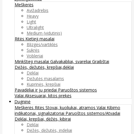
Meškerės
Avižadrebis
Heavy
Light
Ultralight
Medium (vidutinis)
Ritės
Kietieji masalai
Blizgės/vartiklės
Sukrės
Vobleriai
Minkštieji masalai
Galvakabliai, svareliai
Graibštai
Dėžės, dėžutės, krepšiai,dėklai
Dėklai
Dėžutės masalams
Kuprinės, krepšiai
Pavadėliai ir jų priedai
Paruoštos sistemos
Valai
Aksesuarai, kitos prekės
Dugninė
Meškerės
Ritės
Stovai, kuoliukai, atramos
Valai
Kibimo
indikatoriai, signalizatoriai
Paruoštos sistemos/Atvadai
Dėklai, krepšiai, dėžės, kibirai
Dėklai
Dėžės, dėžutės, indeliai