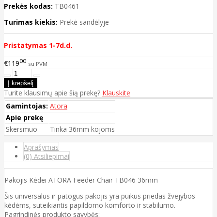
Prekės kodas:
TB0461
Turimas kiekis:
Prekė sandėlyje
Pristatymas 1-7d.d.
00
€119
su PVM
Turite klausimų apie šią prekę?
Klauskite
Gamintojas:
Atora
Apie prekę
Skersmuo
Tinka 36mm kojoms
Aprašymas
(0) Atsiliepimai
Pakojis Kėdei ATORA Feeder Chair TB046 36mm
Šis universalus ir patogus pakojis yra puikus priedas žvejybos
kėdėms, suteikiantis papildomo komforto ir stabilumo.
Pagrindinės produkto savybės: