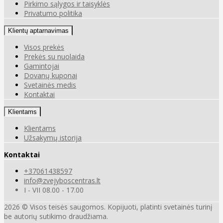
Pirkimo sąlygos ir taisyklės
Privatumo politika
Klientų aptarnavimas
Visos prekės
Prekės su nuolaida
Gamintojai
Dovanų kuponai
Svetainės medis
Kontaktai
Klientams
Klientams
Užsakymų istorija
Kontaktai
+37061438597
info@zvejyboscentras.lt
I - VII 08.00 - 17.00
2026 © Visos teisės saugomos. Kopijuoti, platinti svetainės turinį
be autorių sutikimo draudžiama.