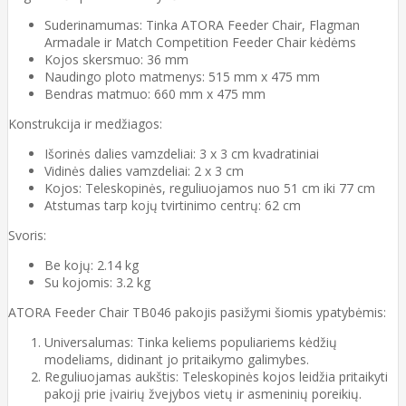
Suderinamumas: Tinka ATORA Feeder Chair, Flagman
Armadale ir Match Competition Feeder Chair kėdėms
Kojos skersmuo: 36 mm
Naudingo ploto matmenys: 515 mm x 475 mm
Bendras matmuo: 660 mm x 475 mm
Konstrukcija ir medžiagos:
Išorinės dalies vamzdeliai: 3 x 3 cm kvadratiniai
Vidinės dalies vamzdeliai: 2 x 3 cm
Kojos: Teleskopinės, reguliuojamos nuo 51 cm iki 77 cm
Atstumas tarp kojų tvirtinimo centrų: 62 cm
Svoris:
Be kojų: 2.14 kg
Su kojomis: 3.2 kg
ATORA Feeder Chair TB046 pakojis pasižymi šiomis ypatybėmis:
Universalumas: Tinka keliems populiariems kėdžių
modeliams, didinant jo pritaikymo galimybes.
Reguliuojamas aukštis: Teleskopinės kojos leidžia pritaikyti
pakojį prie įvairių žvejybos vietų ir asmeninių poreikių.