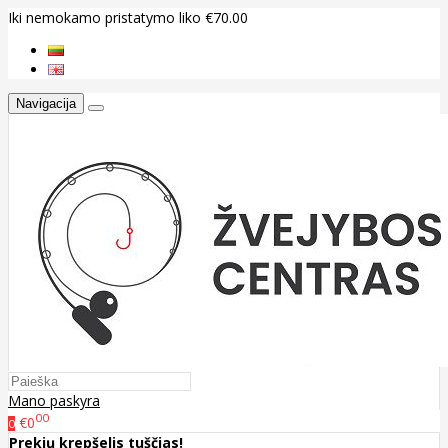
Iki nemokamo pristatymo liko €70.00
Navigacija
Mano paskyra
00
€0
0
Prekių krepšelis tuščias!