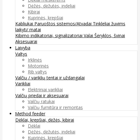
Dėžės, dėžutės, indeliai
Kibirai
Kuprinės, krepšiai
Kabliukai
Paruoštos sistemos/Atvadai
Tinkleliai žuvims
laikyti/ matai
Kibimo indikatoriai, signalizatoriai
Valai
Šėryklos, švinai
Aksesuarai
Laivyba
Valtys
Irklinės
Motorinės
Rib valtys
Valčių / variklių tentai ir uždangalai
Varikliai
Elektriniai varikliai
Valčių priedai ir aksesuarai
Valčių ratukai
Valčių furnitūra ir remontas
Method feeder
Dėklai, krepšiai, dėžės, kibirai
Dėklai
Dėžės, dėžutės, indeliai
Kuprinės, krepšiai