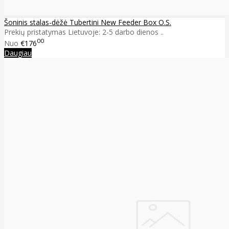
Šoninis stalas-dėžė Tubertini New Feeder Box O.S.
Prekių pristatymas Lietuvoje: 2-5 darbo dienos ..
00
Nuo
€176
Daugiau