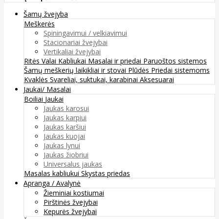
Šamų žvejyba
Meškerės
Spiningavimui / velkiavimui
Stacionariai žvejybai
Vertikaliai žvejybai
Ritės
Valai
Kabliukai
Masalai ir priedai
Paruoštos sistemos
Šamų meškerių laikikliai ir stovai
Plūdės
Priedai sistemoms
Kvaklės
Svareliai, suktukai, karabinai
Aksesuarai
Jaukai/ Masalai
Boiliai
Jaukai
Jaukas karosui
Jaukas karpiui
Jaukas karšiui
Jaukas kuojai
Jaukas lynui
Jaukas žiobriui
Universalus jaukas
Masalas kabliukui
Skystas priedas
Apranga / Avalynė
Žieminiai kostiumai
Pirštinės žvejybai
Kepurės žvejybai