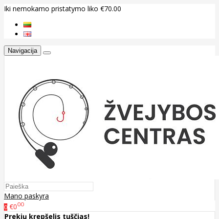
Iki nemokamo pristatymo liko €70.00
Navigacija
Mano paskyra
00
€0
0
Prekių krepšelis tuščias!