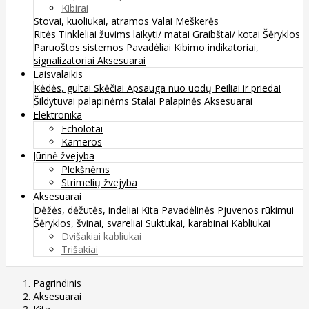
Kibirai
Stovai, kuoliukai, atramos
Valai
Meškerės
Ritės
Tinkleliai žuvims laikyti/ matai
Graibštai/ kotai
Šėryklos
Paruoštos sistemos
Pavadėliai
Kibimo indikatoriai,
signalizatoriai
Aksesuarai
Laisvalaikis
Kėdės, gultai
Skėčiai
Apsauga nuo uodų
Peiliai ir priedai
Šildytuvai palapinėms
Stalai
Palapinės
Aksesuarai
Elektronika
Echolotai
Kameros
Jūrinė žvejyba
Plekšnėms
Strimelių žvejyba
Aksesuarai
Dėžės, dėžutės, indeliai
Kita
Pavadėlinės
Pjuvenos rūkimui
Šėryklos, švinai, svareliai
Suktukai, karabinai
Kabliukai
Dvišakiai kabliukai
Trišakiai
Pagrindinis
Aksesuarai