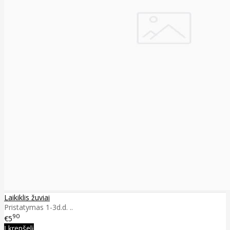
Laikiklis žuviai
Pristatymas 1-3d.d. ..
90
€5
Į krepšelį