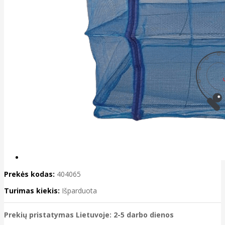
Prekės kodas:
404065
Turimas kiekis:
Išparduota
Prekių pristatymas Lietuvoje: 2-5 darbo dienos