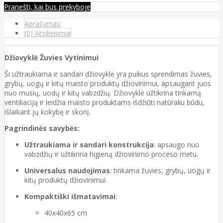
Pranešti, kai bus prekyboje
Aprašymas
(0) Atsiliepimai
Džiovyklė Žuvies Vytinimui
Ši užtraukiama ir sandari džiovyklė yra puikus sprendimas žuvies,
grybų, uogų ir kitų maisto produktų džiovinimui, apsaugant juos
nuo musių, uodų ir kitų vabzdžių. Džiovyklė užtikrina tinkamą
ventiliaciją ir leidžia maisto produktams išdžiūti natūraliu būdu,
išlaikant jų kokybę ir skonį.
Pagrindinės savybės:
Užtraukiama ir sandari konstrukcija
: apsaugo nuo
vabzdžių ir užtikrina higieną džiovinimo proceso metu.
Universalus naudojimas
: tinkama žuvies, grybų, uogų ir
kitų produktų džiovinimui.
Kompaktiški išmatavimai
:
40x40x65 cm