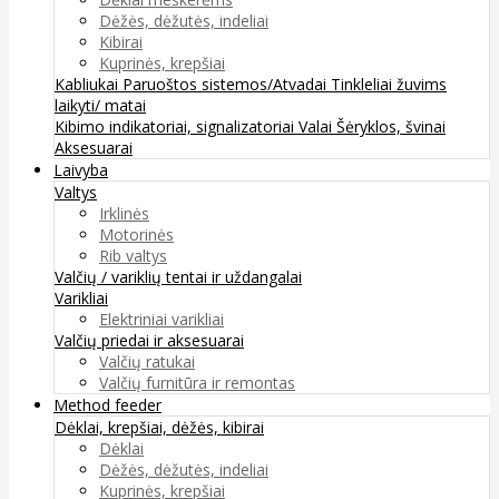
Dėžės, dėžutės, indeliai
Kibirai
Kuprinės, krepšiai
Kabliukai
Paruoštos sistemos/Atvadai
Tinkleliai žuvims
laikyti/ matai
Kibimo indikatoriai, signalizatoriai
Valai
Šėryklos, švinai
Aksesuarai
Laivyba
Valtys
Irklinės
Motorinės
Rib valtys
Valčių / variklių tentai ir uždangalai
Varikliai
Elektriniai varikliai
Valčių priedai ir aksesuarai
Valčių ratukai
Valčių furnitūra ir remontas
Method feeder
Dėklai, krepšiai, dėžės, kibirai
Dėklai
Dėžės, dėžutės, indeliai
Kuprinės, krepšiai