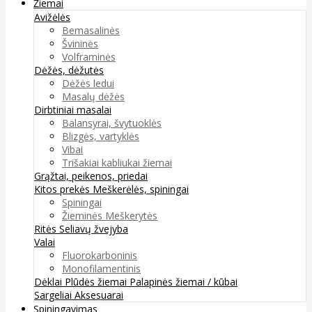
Žiemai
Avižėlės
Bemasalinės
Švininės
Volframinės
Dėžės, dėžutės
Dėžės ledui
Masalų dėžės
Dirbtiniai masalai
Balansyrai, švytuoklės
Blizgės, vartyklės
Vibai
Trišakiai kabliukai žiemai
Grąžtai, peikenos, priedai
Kitos prekės
Meškerėlės, spiningai
Spiningai
Žieminės Meškerytės
Ritės
Seliavų žvejyba
Valai
Fluorokarboninis
Monofilamentinis
Dėklai
Plūdės žiemai
Palapinės žiemai / kūbai
Sargeliai
Aksesuarai
Spiningavimas