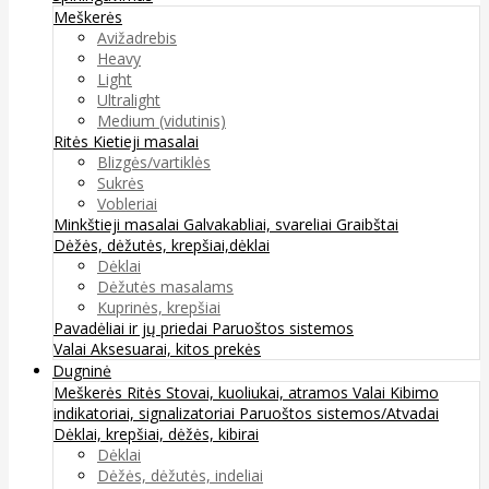
Meškerės
Avižadrebis
Heavy
Light
Ultralight
Medium (vidutinis)
Ritės
Kietieji masalai
Blizgės/vartiklės
Sukrės
Vobleriai
Minkštieji masalai
Galvakabliai, svareliai
Graibštai
Dėžės, dėžutės, krepšiai,dėklai
Dėklai
Dėžutės masalams
Kuprinės, krepšiai
Pavadėliai ir jų priedai
Paruoštos sistemos
Valai
Aksesuarai, kitos prekės
Dugninė
Meškerės
Ritės
Stovai, kuoliukai, atramos
Valai
Kibimo
indikatoriai, signalizatoriai
Paruoštos sistemos/Atvadai
Dėklai, krepšiai, dėžės, kibirai
Dėklai
Dėžės, dėžutės, indeliai