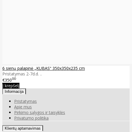
6 sienų palapinė „KUBAS“ 350x350x235 cm
Pristatymas 2-7d.d. ..
00
€350
Į krepšelį
Informacija
Pristatymas
Apie mus
Pirkimo sąlygos ir taisyklės
Privatumo politika
Klientų aptarnavimas