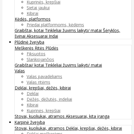
Kuprinės, krepšiai
Sietai jaukui
Kibirai
Kėdės, platformos
Priedai platformoms, kėdėms
Graibštai, kotai
Tinkleliai žuvims laikyti/ matai
Šėryklos,
švinai
Aksesuarai
Indai
Plūdinė žvejyba
Meškerės
Ritės
Plūdės
Fiksuotos
Slankiojančios
Graibštai/ kotai
Tinkleliai žuvims laikyti/ matai
Valas
Valas pavadėliams
Valas ritėms
Dėklai, krepšiai, dėžės, kibirai
Dėklai
Dėžės, dėžutės, indeliai
Kibirai
Kuprinės, krepšiai
Stovai, kuoliukai, atramos
Aksesuarai, kita įranga
Karpinė žvejyba
Stovai, kuoliukai, atramos
Dėklai, krepšiai, dėžės, kibirai
Dėklai meškerėms