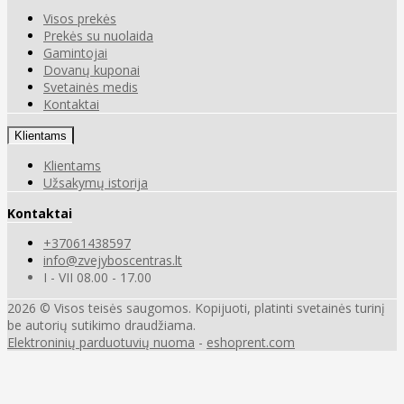
Visos prekės
Prekės su nuolaida
Gamintojai
Dovanų kuponai
Svetainės medis
Kontaktai
Klientams
Klientams
Užsakymų istorija
Kontaktai
+37061438597
info@zvejyboscentras.lt
I - VII 08.00 - 17.00
2026 © Visos teisės saugomos. Kopijuoti, platinti svetainės turinį
be autorių sutikimo draudžiama.
Elektroninių parduotuvių nuoma
-
eshoprent.com