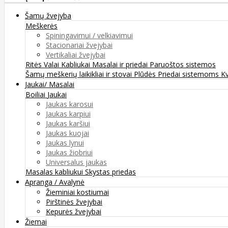
Šamų žvejyba
Meškerės
Spiningavimui / velkiavimui
Stacionariai žvejybai
Vertikaliai žvejybai
Ritės
Valai
Kabliukai
Masalai ir priedai
Paruoštos sistemos
Šamų meškerių laikikliai ir stovai
Plūdės
Priedai sistemoms
K
Jaukai/ Masalai
Boiliai
Jaukai
Jaukas karosui
Jaukas karpiui
Jaukas karšiui
Jaukas kuojai
Jaukas lynui
Jaukas žiobriui
Universalus jaukas
Masalas kabliukui
Skystas priedas
Apranga / Avalynė
Žieminiai kostiumai
Pirštinės žvejybai
Kepurės žvejybai
Žiemai