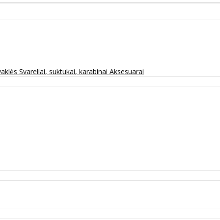
vaklės
Svareliai, suktukai, karabinai
Aksesuarai