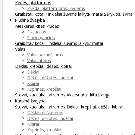
Kėdės, platformos
Priedai platformoms, kėdėms
Graibštai, kotai
Tinkleliai žuvims laikyti/ matai
Šėryklos, švinai
Plūdinė žvejyba
Meškerės
Ritės
Plūdės
Fiksuotos
Slankiojančios
Graibštai/ kotai
Tinkleliai žuvims laikyti/ matai
Valas
Valas pavadėliams
Valas ritėms
Dėklai, krepšiai, dėžės, kibirai
Dėklai
Dėžės, dėžutės, indeliai
Kibirai
Kuprinės, krepšiai
Stovai, kuoliukai, atramos
Aksesuarai, kita įranga
Karpinė žvejyba
Stovai, kuoliukai, atramos
Dėklai, krepšiai, dėžės, kibirai
Dėklai meškerėms
Dėžės, dėžutės, indeliai
Kibirai
Kuprinės, krepšiai