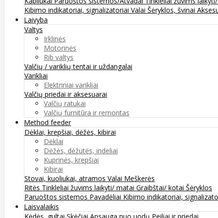
Kabliukai
Paruoštos sistemos/Atvadai
Tinkleliai žuvims laikyti
Kibimo indikatoriai, signalizatoriai
Valai
Šėryklos, švinai
Aksesu
Laivyba
Valtys
Irklinės
Motorinės
Rib valtys
Valčių / variklių tentai ir uždangalai
Varikliai
Elektriniai varikliai
Valčių priedai ir aksesuarai
Valčių ratukai
Valčių furnitūra ir remontas
Method feeder
Dėklai, krepšiai, dėžės, kibirai
Dėklai
Dėžės, dėžutės, indeliai
Kuprinės, krepšiai
Kibirai
Stovai, kuoliukai, atramos
Valai
Meškerės
Ritės
Tinkleliai žuvims laikyti/ matai
Graibštai/ kotai
Šėryklos
Paruoštos sistemos
Pavadėliai
Kibimo indikatoriai, signalizato
Laisvalaikis
Kėdės, gultai
Skėčiai
Apsauga nuo uodų
Peiliai ir priedai