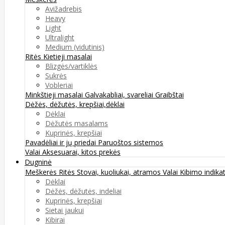
Avižadrebis
Heavy
Light
Ultralight
Medium (vidutinis)
Ritės
Kietieji masalai
Blizgės/vartiklės
Sukrės
Vobleriai
Minkštieji masalai
Galvakabliai, svareliai
Graibštai
Dėžės, dėžutės, krepšiai,dėklai
Dėklai
Dėžutės masalams
Kuprinės, krepšiai
Pavadėliai ir jų priedai
Paruoštos sistemos
Valai
Aksesuarai, kitos prekės
Dugninė
Meškerės
Ritės
Stovai, kuoliukai, atramos
Valai
Kibimo indikat
Dėklai
Dėžės, dėžutės, indeliai
Kuprinės, krepšiai
Sietai jaukui
Kibirai