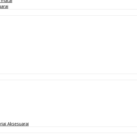
/ matai
arai
riai
Aksesuarai