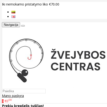
Iki nemokamo pristatymo liko €70.00
Navigacija
Mano paskyra
00
€0
0
Prekių krepšelis tuščias!