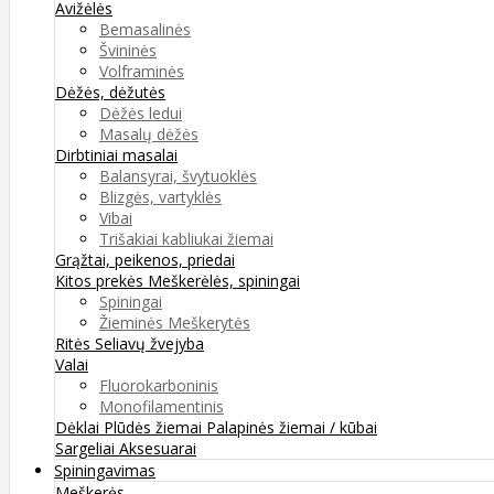
Avižėlės
Bemasalinės
Švininės
Volframinės
Dėžės, dėžutės
Dėžės ledui
Masalų dėžės
Dirbtiniai masalai
Balansyrai, švytuoklės
Blizgės, vartyklės
Vibai
Trišakiai kabliukai žiemai
Grąžtai, peikenos, priedai
Kitos prekės
Meškerėlės, spiningai
Spiningai
Žieminės Meškerytės
Ritės
Seliavų žvejyba
Valai
Fluorokarboninis
Monofilamentinis
Dėklai
Plūdės žiemai
Palapinės žiemai / kūbai
Sargeliai
Aksesuarai
Spiningavimas
Meškerės