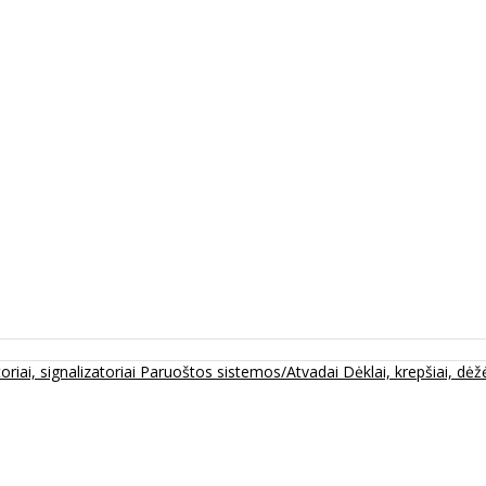
oriai, signalizatoriai
Paruoštos sistemos/Atvadai
Dėklai, krepšiai, dėžė