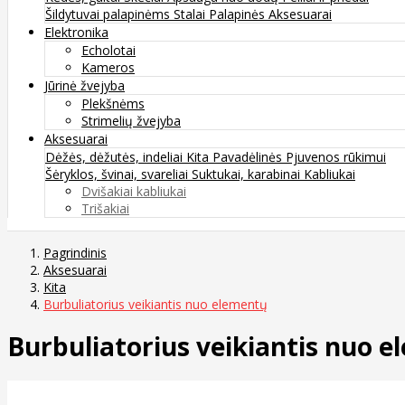
Šildytuvai palapinėms
Stalai
Palapinės
Aksesuarai
Elektronika
Echolotai
Kameros
Jūrinė žvejyba
Plekšnėms
Strimelių žvejyba
Aksesuarai
Dėžės, dėžutės, indeliai
Kita
Pavadėlinės
Pjuvenos rūkimui
Šėryklos, švinai, svareliai
Suktukai, karabinai
Kabliukai
Dvišakiai kabliukai
Trišakiai
Pagrindinis
Aksesuarai
Kita
Burbuliatorius veikiantis nuo elementų
Burbuliatorius veikiantis nuo 