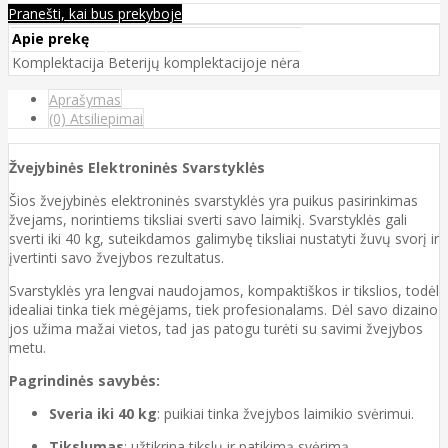
Pranešti, kai bus prekyboje
Apie prekę
Komplektacija
Beterijų komplektacijoje nėra
Aprašymas
(0) Atsiliepimai
Žvejybinės Elektroninės Svarstyklės
Šios žvejybinės elektroninės svarstyklės yra puikus pasirinkimas
žvejams, norintiems tiksliai sverti savo laimikį. Svarstyklės gali
sverti iki 40 kg, suteikdamos galimybę tiksliai nustatyti žuvų svorį ir
įvertinti savo žvejybos rezultatus.
Svarstyklės yra lengvai naudojamos, kompaktiškos ir tikslios, todėl
idealiai tinka tiek mėgėjams, tiek profesionalams. Dėl savo dizaino
jos užima mažai vietos, tad jas patogu turėti su savimi žvejybos
metu.
Pagrindinės savybės:
Sveria iki 40 kg
: puikiai tinka žvejybos laimikio svėrimui.
Tikslumas
: užtikrina tikslų ir patikimą svėrimą.