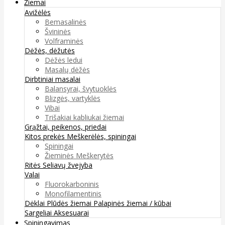
Žiemai
Avižėlės
Bemasalinės
Švininės
Volframinės
Dėžės, dėžutės
Dėžės ledui
Masalų dėžės
Dirbtiniai masalai
Balansyrai, švytuoklės
Blizgės, vartyklės
Vibai
Trišakiai kabliukai žiemai
Grąžtai, peikenos, priedai
Kitos prekės
Meškerėlės, spiningai
Spiningai
Žieminės Meškerytės
Ritės
Seliavų žvejyba
Valai
Fluorokarboninis
Monofilamentinis
Dėklai
Plūdės žiemai
Palapinės žiemai / kūbai
Sargeliai
Aksesuarai
Spiningavimas