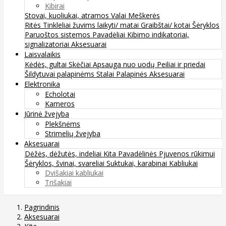
Kibirai
Stovai, kuoliukai, atramos
Valai
Meškerės
Ritės
Tinkleliai žuvims laikyti/ matai
Graibštai/ kotai
Šėryklos
Paruoštos sistemos
Pavadėliai
Kibimo indikatoriai,
signalizatoriai
Aksesuarai
Laisvalaikis
Kėdės, gultai
Skėčiai
Apsauga nuo uodų
Peiliai ir priedai
Šildytuvai palapinėms
Stalai
Palapinės
Aksesuarai
Elektronika
Echolotai
Kameros
Jūrinė žvejyba
Plekšnėms
Strimelių žvejyba
Aksesuarai
Dėžės, dėžutės, indeliai
Kita
Pavadėlinės
Pjuvenos rūkimui
Šėryklos, švinai, svareliai
Suktukai, karabinai
Kabliukai
Dvišakiai kabliukai
Trišakiai
Pagrindinis
Aksesuarai