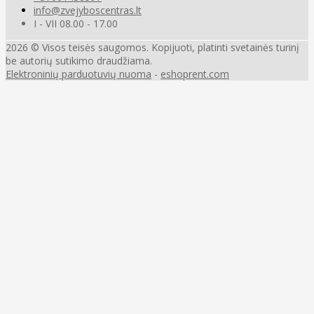
info@zvejyboscentras.lt
I - VII 08.00 - 17.00
2026 © Visos teisės saugomos. Kopijuoti, platinti svetainės turinį
be autorių sutikimo draudžiama.
Elektroninių parduotuvių nuoma
-
eshoprent.com