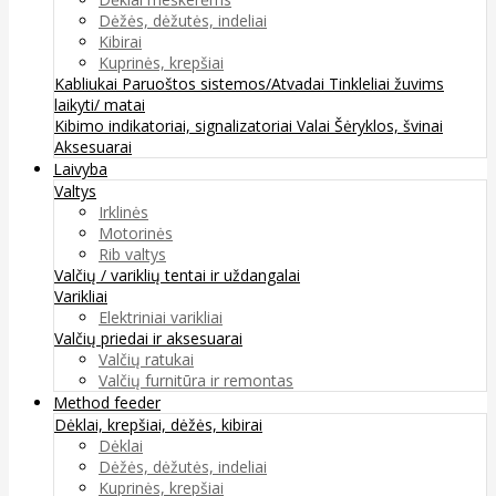
Dėžės, dėžutės, indeliai
Kibirai
Kuprinės, krepšiai
Kabliukai
Paruoštos sistemos/Atvadai
Tinkleliai žuvims
laikyti/ matai
Kibimo indikatoriai, signalizatoriai
Valai
Šėryklos, švinai
Aksesuarai
Laivyba
Valtys
Irklinės
Motorinės
Rib valtys
Valčių / variklių tentai ir uždangalai
Varikliai
Elektriniai varikliai
Valčių priedai ir aksesuarai
Valčių ratukai
Valčių furnitūra ir remontas
Method feeder
Dėklai, krepšiai, dėžės, kibirai
Dėklai
Dėžės, dėžutės, indeliai
Kuprinės, krepšiai