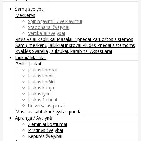
Šamų žvejyba
Meškerės
Spiningavimui / velkiavimui
Stacionariai žvejybai
Vertikaliai žvejybai
Ritės
Valai
Kabliukai
Masalai ir priedai
Paruoštos sistemos
Šamų meškerių laikikliai ir stovai
Plūdės
Priedai sistemoms
Kvaklės
Svareliai, suktukai, karabinai
Aksesuarai
Jaukai/ Masalai
Boiliai
Jaukai
Jaukas karosui
Jaukas karpiui
Jaukas karšiui
Jaukas kuojai
Jaukas lynui
Jaukas žiobriui
Universalus jaukas
Masalas kabliukui
Skystas priedas
Apranga / Avalynė
Žieminiai kostiumai
Pirštinės žvejybai
Kepurės žvejybai