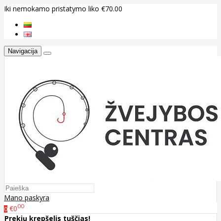
Iki nemokamo pristatymo liko €70.00
Navigacija
Mano paskyra
00
€0
0
Prekių krepšelis tuščias!