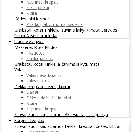
Kuprinės, krepšiai
Sietai jaukui
Kibirai
Kėdės, platformos
Priedai platformoms, kėdėms
Graibštai, kotai
Tinkleliai žuvims laikyti/ matai
Šėryklos,
švinai
Aksesuarai
Indai
Plūdinė žvejyba
Meškerės
Ritės
Plūdės
Fiksuotos
Slankiojančios
Graibštai/ kotai
Tinkleliai žuvims laikyti/ matai
Valas
Valas pavadėliams
Valas ritėms
Dėklai, krepšiai, dėžės, kibirai
Dėklai
Dėžės, dėžutės, indeliai
Kibirai
Kuprinės, krepšiai
Stovai, kuoliukai, atramos
Aksesuarai, kita įranga
Karpinė žvejyba
Stovai, kuoliukai, atramos
Dėklai, krepšiai, dėžės, kibirai
Dėklai meškerėms