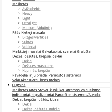
Meškerės
Avižadrebis
Heavy
Light
Ultralight
Medium (vidutinis)
Ritės
Kietieji masalai
Blizgės/vartiklės
Sukrės
Vobleriai
Minkštieji masalai
Galvakabliai, svareliai
Graibštai
Dėžės, dėžutės, krepšiai,dėklai
Dėklai
Dėžutės masalams
Kuprinės, krepšiai
Pavadėliai ir jų priedai
Paruoštos sistemos
Valai
Aksesuarai, kitos prekės
Dugninė
Meškerės
Ritės
Stovai, kuoliukai, atramos
Valai
Kibimo
indikatoriai, signalizatoriai
Paruoštos sistemos/Atvadai
Dėklai, krepšiai, dėžės, kibirai
Dėklai
Dėžės, dėžutės, indeliai