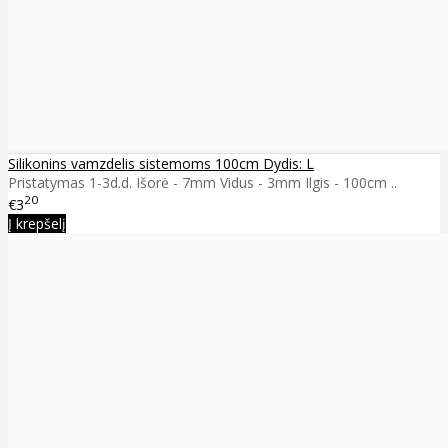
Silikonins vamzdelis sistemoms 100cm Dydis: L
Pristatymas 1-3d.d. Išorė - 7mm Vidus - 3mm Ilgis - 100cm ..
20
€3
Į krepšelį